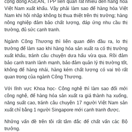
cộng đồng ASEAN, TPP liên quan rất nhiều đến hàng hóa
Việt Nam xuất khẩu. Vậy phải làm sao để hàng hóa Việt
Nam khi hội nhập không bị thua thiệt trên thị trường; hàng
nông nghiệp đảm bảo chất lượng, đáp ứng nhu cầu thị
trường, đủ sức cạnh tranh.
Ngành Công Thương thì liên quan đến đầu ra, lo thị
trường để làm sao khi hàng hóa sản xuất ra có thị trườ
ng
xu
ất khẩu, tránh câu chuyện dưa hấu vừa qua. Rồi đảm
bảo cạnh tranh lành mạnh, bảo đảm quản lý thị trường tốt,
không để hàng nhái, hàng kém chất lượng có vai trò rất
quan trọng của ngành Công Thương.
Với lĩnh vực
Khoa học
-
C
ông nghệ thì làm sao đổi mới
công nghệ, để hàng hóa sản xuất ra
giá thành
hạ xuống,
Pháp luật
Quân sự - Quốc phòng
năng suất
cao
, tránh câu chuyện 17 người V
iệt Nam
sản
Vụ án
Vũ khí
xuất chỉ bằng 1
người
Singapor
e mới cạnh tranh
được.
Tin nóng
Việt Nam
Tư vấn luật
Phân tích
Những vấn đề trên tôi rất tâm đắc để chất vấn các Bộ
trưởng.