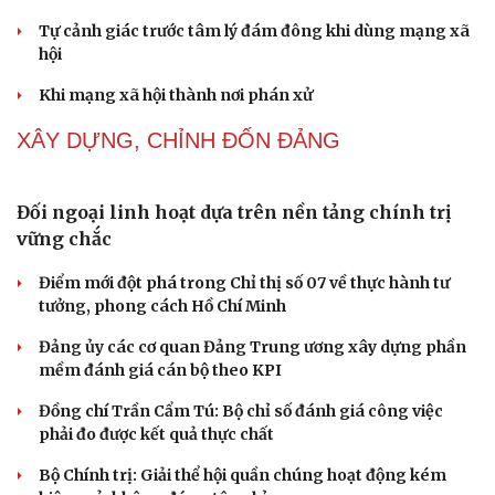
Săn Tour
Đọc truyện đêm khuya
check-in
Cửa sổ tình yêu
Kể chuyện cho bé
Hạt giống tâm hồn
Thành tựu nhân quyền ở Việt Nam: Sự thật được
chứng minh qua những số liệu cụ thể
Thực tiễn vận hành chính quyền ba cấp bác bỏ mọi luận
điệu xuyên tạc
Thủ đoạn xuyên tạc mới trên không gian mạng thời AI
Tự cảnh giác trước tâm lý đám đông khi dùng mạng xã
hội
Khi mạng xã hội thành nơi phán xử
XÂY DỰNG, CHỈNH ĐỐN ĐẢNG