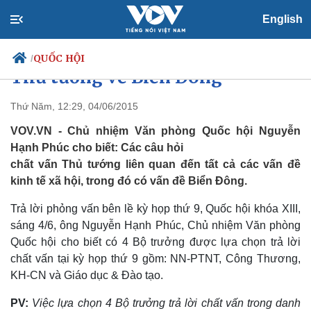
English
Đại biểu Quốc hội sẽ chất vấn
QUỐC HỘI
/
Thủ tướng về Biển Đông
Thứ Năm, 12:29, 04/06/2015
VOV.VN - Chủ nhiệm Văn phòng Quốc hội Nguyễn
Chính trị
Xã hội
Hạnh Phúc cho biết: Các câu hỏi
Đảng
Tin 24h
chất vấn Thủ tướng liên quan đến tất cả các vấn đề
Tổ chức nhân sự
Dự báo thời tiết
Quốc hội
Giáo dục
kinh tế xã hội, trong đó có vấn đề Biển Đông.
Nhận diện sự thật
Dấu ấn VOV
Việc làm
Trả lời phỏng vấn bên lề kỳ họp thứ 9, Quốc hội khóa XIII,
Biển đảo
sáng 4/6, ông Nguyễn Hạnh Phúc, Chủ nhiệm Văn phòng
Quốc hội cho biết có 4 Bộ trưởng được lựa chọn trả lời
chất vấn tại kỳ họp thứ 9 gồm: NN-PTNT, Cô
ng Th
ương,
KH-CN và Giáo dục & Đào tạo.
PV:
Việc lựa chọn 4 Bộ trưởng trả lời chất vấn trong danh