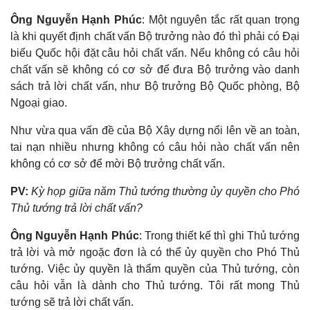
Cuộc sống đó đây
Ảnh
Ông Nguyễn Hạnh Phúc
:
Một nguyên tắc rất quan trọng
Hồ sơ
E-Magazine
Infographic
là khi quyết định chất vấn
B
ộ trưởng nào đó
thì
phải có
Đại
biểu Quốc hội
đặt câu hỏi chất vấn. Nếu không có câu hỏi
chất vấn sẽ không có cơ sở để đưa Bộ trưởng vào danh
sách trả lời chất vấn, như Bộ trưởng Bộ Quốc phòng, Bộ
Ngoại giao.
Như vừa qua
vấn đề của Bộ Xây dựng nổi lên về an toàn,
tai nạn nhiều nhưng không có câu hỏi nào chất vấn nên
không
có
cơ sở để mời Bộ trưởng chất v
ấn
.
PV:
Kỳ họp giữa năm Thủ tướng thường ủy quyền cho Phó
Thủ tướng trả lời chất vấn?
Ông Nguyễn Hạnh Phúc
: Trong thiết kế thì ghi Thủ tướng
trả lời và mở ngoặc đơn là có thể ủy quyền cho Phó Thủ
tướng. Việc ủy quyền là thẩm quyền của Thủ tướng, còn
câu hỏi vẫn là dành cho Thủ tướng. Tôi rất mong Thủ
tướng sẽ trả lời chất vấn.