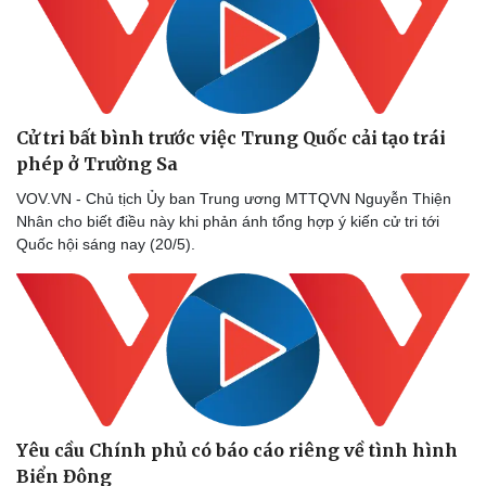
Cử tri bất bình trước việc Trung Quốc cải tạo trái
phép ở Trường Sa
VOV.VN - Chủ tịch Ủy ban Trung ương MTTQVN Nguyễn Thiện
Nhân cho biết điều này khi phản ánh tổng hợp ý kiến cử tri tới
Quốc hội sáng nay (20/5).
Doanh nghiệp
Công nghệ
Thông tin doanh nghiệp
Sành điệu
Doanh nghiệp 24h
Tin Công nghệ
Doanh nhân
Trải nghiệm
Vì cộng đồng
Chuyển đổi số
Yêu cầu Chính phủ có báo cáo riêng về tình hình
Biển Đông