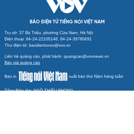
QUỐC HỘI
Luật Phòng, chống phổ biến vũ khí hủy diệt hàng
loạt không cản trở hoạt động dân sự
Đánh giá cán bộ bằng KPI: Cần gắn năng lực thực chất
với thu nhập xứng đáng
Giảm thủ tục và điều kiện phải đi kèm các công cụ quản
lý thay thế đủ mạnh