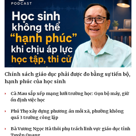
Dinh dưỡng - món ngon
Nhà đẹp
Cây thuốc
Blog
Sản phụ khoa
Tình yêu - Gia đình
Nhi khoa
Nam khoa
Làm đẹp - giảm cân
Phòng mạch online
Ăn sạch sống khỏe
Chính sách giáo dục phải được đo bằng sự tiến bộ,
hạnh phúc của học sinh
Cà Mau sắp xếp mạng lưới trường học: Gọn bộ máy, giữ
ổn định việc học
Phú Thọ xây dựng phương án mỗi xã, phường không
quá 3 trường công lập
Bà Vương Ngọc Hà thôi phụ trách lĩnh vực giáo dục tỉnh
Tuyên Quang