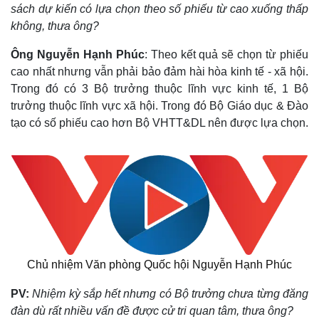
sách dự kiến có lựa chọn theo số phiếu từ cao xuống thấp
không, thưa ông?
Ông Nguyễn Hạnh Phúc
: Theo kết quả sẽ chọn từ phiếu
cao nhất nhưng vẫn phải bảo đảm hài hòa kinh tế - xã hội.
Trong đó có 3 Bộ trưởng thuộc lĩnh vực kinh tế, 1 Bộ
trưởng thuộc lĩnh vực xã hội. Trong đó Bộ Giáo dục & Đào
tạo có số phiếu cao hơn Bộ VHTT&DL nên được lựa chọn.
Chủ nhiệm Văn phòng Quốc hội Nguyễn Hạnh Phúc
Thế giới
Multimedia
PV:
Nhiệm kỳ
s
ắp hết nhưng có
B
ộ trưởng chưa
từng
đăng
Quan sát
Video
đàn
dù rất nhiều vấn đề được cử tri quan tâm, thưa ông?