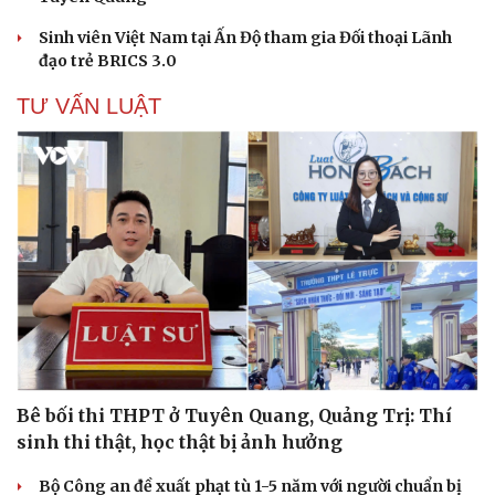
Sinh viên Việt Nam tại Ấn Độ tham gia Đối thoại Lãnh
đạo trẻ BRICS 3.0
TƯ VẤN LUẬT
Văn hóa
Giải trí
Sân khấu - Điện ảnh
Nghệ sĩ
Văn học
Thời trang
Âm nhạc
Sao Việt
Di sản
Bê bối thi THPT ở Tuyên Quang, Quảng Trị: Thí
sinh thi thật, học thật bị ảnh hưởng
Bộ Công an đề xuất phạt tù 1-5 năm với người chuẩn bị