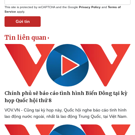
This site is protected by reCAPTCHA and the Google
Privacy Policy
and
Terms of
Service
apply.
Thể thao
Ô tô - Xe máy
Gửi tin
Bóng đá
Ô tô
Lịch thi đấu bóng đá
Xe máy
Thế giới thể thao
Tư vấn
Tin liên quan
eSports
Hậu trường
Chính phủ sẽ báo cáo tình hình Biển Đông tại kỳ
họp Quốc hội thứ 8
VOV.VN - Cũng tại kỳ họp này, Quốc hội nghe báo cáo tình hình
lao động nước ngoài, nhất là lao động Trung Quốc, tại Việt Nam.