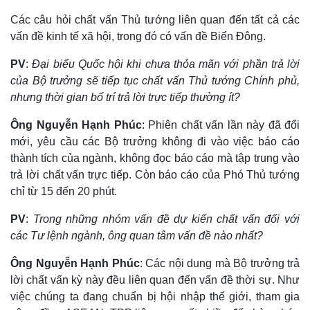
Các câu hỏi chất vấn Thủ tướng
liên quan đến tất cả các
vấn đề kinh tế xã hội
, trong đó có vấn đề Biển Đông.
PV
:
Đại biểu Quốc hội khi chưa thỏa mãn với phần trả lời
của Bộ trưởng sẽ tiếp tục chất vấn Thủ tướng Chính phủ,
Kinh tế
Thị trường
nhưng thời gian bố trí trả lời trực tiếp thường ít?
Bất động sản
Giá vàng
Ông Nguyễn Hạnh Phúc
: Phiên chất vấn lần này đã đổi
Khởi nghiệp
Tiêu dùng
mới, yêu cầu các Bộ trưởng không đi vào việc báo cáo
Tỷ giá
thành tích của ngành, không đọc báo cáo mà tập trung vào
Chứng khoán
Giá cà phê
trả lời chất vấn trực tiếp. Còn báo cáo của Phó Thủ tướng
chỉ từ 15 đến 20 phút.
PV
:
Trong những nhóm vấn đề dự kiến chất vấn đối với
các Tư lệnh ngành, ông quan tâm vấn đề nào nhất?
Ông Nguyễn Hạnh Phúc
: Các nội dung mà Bộ trưởng trả
lời chất vấn kỳ này đều liên quan đến vấn đề thời sự. Như
việc chúng ta đang chuẩn bị hội nhập thế giới, tham gia