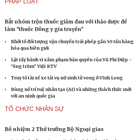
PHÁP LUẬT
Bắt nhóm trộn thuốc giảm đau với thảo dược để
làm "thuốc Đông y gia truyền"
Khởi tố đối tượng vận chuyển trái phép gần 50 tấn hàng
hóa qua biên giới
Lật tẩy hành vi xâm phạm bản quyền của Vũ Phi Điệp –
“ông trùm” Việt KTV
Truy tố tài xế xe tải vụ nữ sinh tử vong ở Vĩnh Long
Bùng nổ trí tuệ nhân tạo (AI) và những thách thức mới
với an ninh quốc gia
TỔ CHỨC NHÂN SỰ
Bổ nhiệm 2 Thứ trưởng Bộ Ngoại giao