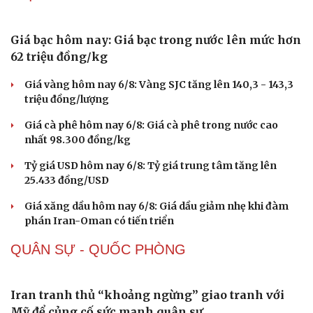
Giá bạc hôm nay: Giá bạc trong nước lên mức hơn
62 triệu đồng/kg
Giá vàng hôm nay 6/8: Vàng SJC tăng lên 140,3 - 143,3
triệu đồng/lượng
Giá cà phê hôm nay 6/8: Giá cà phê trong nước cao
nhất 98.300 đồng/kg
Sức khỏe
Đời sống
Tỷ giá USD hôm nay 6/8: Tỷ giá trung tâm tăng lên
Dinh dưỡng - món ngon
Nhà đẹp
25.433 đồng/USD
Cây thuốc
Blog
Sản phụ khoa
Tình yêu - Gia đình
Giá xăng dầu hôm nay 6/8: Giá dầu giảm nhẹ khi đàm
Nhi khoa
phán Iran-Oman có tiến triển
Nam khoa
Làm đẹp - giảm cân
QUÂN SỰ - QUỐC PHÒNG
Phòng mạch online
Ăn sạch sống khỏe
Iran tranh thủ “khoảng ngừng” giao tranh với
Mỹ để củng cố sức mạnh quân sự