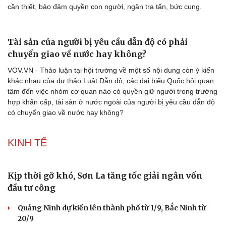
cần thiết, bảo đảm quyền con người, ngăn tra tấn, bức cung.
Tài sản của người bị yêu cầu dẫn độ có phải
chuyển giao về nước hay không?
VOV.VN - Thảo luận tại hội trường về một số nội dung còn ý kiến
khác nhau của dự thảo Luật Dẫn độ, các đại biểu Quốc hội quan
tâm đến việc nhóm cơ quan nào có quyền giữ người trong trường
hợp khẩn cấp, tài sản ở nước ngoài của người bị yêu cầu dẫn độ
có chuyển giao về nước hay không?
KINH TẾ
Doanh nghiệp
Công nghệ
Thông tin doanh nghiệp
Sành điệu
Kịp thời gỡ khó, Sơn La tăng tốc giải ngân vốn
Doanh nghiệp 24h
Tin Công nghệ
Doanh nhân
Trải nghiệm
đầu tư công
Vì cộng đồng
Chuyển đổi số
Quảng Ninh dự kiến lên thành phố từ 1/9, Bắc Ninh từ
20/9