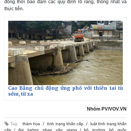
đồng thời bảo đảm các quy định rõ ràng, thống nhất và
thực tiễn.
Cao Bằng chủ động ứng phó với thiên tai từ
sớm, từ xa
Thể thao
Ô tô - Xe máy
Nhóm PV/VOV.VN
Bóng đá
Ô tô
Lịch thi đấu bóng đá
Xe máy
Tag:
thảm họa
tình trạng khẩn cấp
luật tình trạng khẩn
Thế giới thể thao
Tư vấn
cấp
đại tướng phan văn giang
bộ trưởng bộ quốc