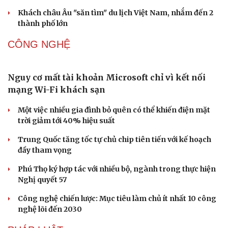
Khách châu Âu "săn tìm" du lịch Việt Nam, nhắm đến 2
thành phố lớn
CÔNG NGHỆ
Nguy cơ mất tài khoản Microsoft chỉ vì kết nối
mạng Wi-Fi khách sạn
Một việc nhiều gia đình bỏ quên có thể khiến điện mặt
Văn hóa
Giải trí
trời giảm tới 40% hiệu suất
Sân khấu - Điện ảnh
Nghệ sĩ
Văn học
Thời trang
Trung Quốc tăng tốc tự chủ chip tiên tiến với kế hoạch
Âm nhạc
Sao Việt
đầy tham vọng
Di sản
Phú Thọ ký hợp tác với nhiều bộ, ngành trong thực hiện
Nghị quyết 57
Công nghệ chiến lược: Mục tiêu làm chủ ít nhất 10 công
nghệ lõi đến 2030