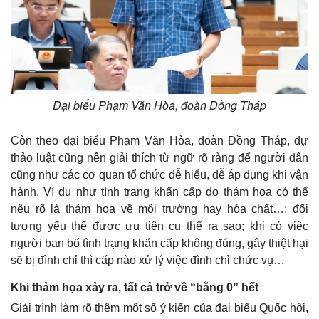
Kinh tế
Thị trường
Bất động sản
Giá vàng
Khởi nghiệp
Tiêu dùng
Tỷ giá
Đại biểu Phạm Văn Hòa, đoàn Đồng Tháp
Chứng khoán
Giá cà phê
Còn theo đại biểu Phạm Văn Hòa, đoàn Đồng Tháp, dự
thảo luật cũng nên giải thích từ ngữ rõ ràng để người dân
cũng như các cơ quan tổ chức dễ hiểu, dễ áp dụng khi vận
hành. Ví dụ như tình trạng khẩn cấp do thảm họa có thể
nêu rõ là thảm họa về môi trường hay hóa chất…; đối
tượng yếu thế được ưu tiên cụ thể ra sao; khi có việc
người ban bố tình trạng khẩn cấp không đúng, gây thiệt hại
sẽ bị đình chỉ thì cấp nào xử lý việc đình chỉ chức vụ…
Khi thảm họa xảy ra, tất cả trở về “bằng 0” hết
Giải trình làm rõ thêm một số ý kiến của đại biểu Quốc hội,