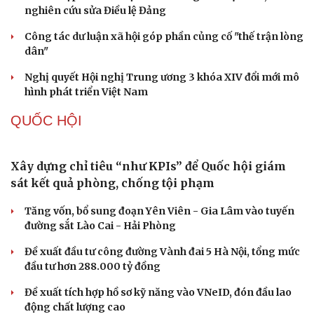
nghiên cứu sửa Điều lệ Đảng
Công tác dư luận xã hội góp phần củng cố "thế trận lòng
dân"
Cải chính
Nghị quyết Hội nghị Trung ương 3 khóa XIV đổi mới mô
hình phát triển Việt Nam
QUỐC HỘI
Xây dựng chỉ tiêu “như KPIs” để Quốc hội giám
sát kết quả phòng, chống tội phạm
Tăng vốn, bổ sung đoạn Yên Viên - Gia Lâm vào tuyến
đường sắt Lào Cai - Hải Phòng
Đề xuất đầu tư công đường Vành đai 5 Hà Nội, tổng mức
đầu tư hơn 288.000 tỷ đồng
Đề xuất tích hợp hồ sơ kỹ năng vào VNeID, đón đầu lao
động chất lượng cao