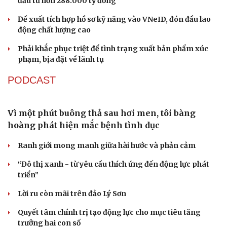
đầu tư hơn 288.000 tỷ đồng
Đề xuất tích hợp hồ sơ kỹ năng vào VNeID, đón đầu lao
động chất lượng cao
Phải khắc phục triệt để tình trạng xuất bản phẩm xúc
phạm, bịa đặt về lãnh tụ
Du lịch
Podcast
PODCAST
Tư vấn
Câu chuyện thời sự
Săn Tour
Đọc truyện đêm khuya
check-in
Cửa sổ tình yêu
Vì một phút buông thả sau hơi men, tôi bàng
Kể chuyện cho bé
hoàng phát hiện mắc bệnh tình dục
Hạt giống tâm hồn
Ranh giới mong manh giữa hài hước và phản cảm
“Đô thị xanh - từ yêu cầu thích ứng đến động lực phát
triển”
Lời ru còn mãi trên đảo Lý Sơn
Quyết tâm chính trị tạo động lực cho mục tiêu tăng
trưởng hai con số