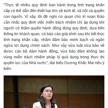
“Thực tế nhiều quy định ban hành trong tình trạng khẩn
cấp có thể dẫn đến thiệt hại lớn về kinh tế, xã hội và quyền
con người. Vì vậy, tôi đề nghị cơ quan chủ trì soạn thảo
cân nhắc quy định việc miễn trách nhiệm chỉ áp dụng khi
người có thẩm quyền hành động đúng quy định, dựa trên
thông tin khách quan, có báo cáo giải trình sau khi kết thúc
Thế giới
Multimedia
tình trạng khẩn cấp, nhằm đảm bảo minh bạch và ngăn
Quan sát
Video
ngừa lợi dụng chính sách. Như vậy vừa luật vừa bảo vệ
Cuộc sống đó đây
Ảnh
được cán bộ dám hành động, vừa bảo đảm không tạo
Hồ sơ
E-Magazine
vùng miễn trách nhiệm pháp lý quá dụng trong thực thi
Infographic
quyền lực của Nhà nước”, đại biểu Dương Khắc Mai nêu ý
kiến.