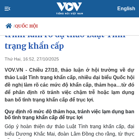
English
Đại tướng Phan Văn Giang giải
QUỐC HỘI
/
trình làm rõ dự thảo Luật Tình
trạng khẩn cấp
Chính trị
Xã hội
Thứ Hai, 16:52, 27/10/2025
Đảng
Tin 24h
VOV.VN - Chiều 27/10, thảo luận ở hội trường về dự
Tổ chức nhân sự
Dự báo thời tiết
thảo Luật Tình trạng khẩn cấp, nhiều đại biểu Quốc hội
Quốc hội
Giáo dục
đề nghị làm rõ các mức độ khẩn cấp, thảm họa…từ đó
Nhận diện sự thật
Dấu ấn VOV
để phân định rõ tránh việc chậm trễ hoặc lạm dụng
Việc làm
Biển đảo
ban bố tình trạng khẩn cấp để trục lợi.
Quy định rõ mức độ thảm họa, tránh việc lạm dụng ban
bố tình trạng khẩn cấp để trục lợi
Góp ý hoàn thiện dự thảo Luật Tình trạng khẩn cấp, đại
biểu Dương Khắc Mai, đoàn Lâm Đồng cho rằng, từ thực