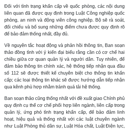
Pháp luật
Quân sự - Quốc phòng
Đối với tình trạng khẩn cấp về quốc phòng, các nội dung
Vụ án
Vũ khí
liên quan đã được quy định trong Luật Công nghiệp quốc
Tin nóng
Việt Nam
phòng, an ninh và động viên công nghiệp. Bộ sẽ rà soát,
Tư vấn luật
Phân tích
đối chiếu và bổ sung những điểm chưa được quy định rõ
để bảo đảm thống nhất, đầy đủ.
Về nguyên tắc hoạt động và phản hồi thông tin, Ban soạn
thảo đồng tình với ý kiến đại biểu rằng cần có cơ chế hai
chiều giữa cơ quan quản lý và người dân. Tuy nhiên, để
đảm bảo thông tin chính xác, hệ thống tiếp nhận qua đầu
số 112 sẽ được thiết kế chuyên biệt cho thông tin khẩn
cấp; các loại thông tin khác sẽ được hướng dẫn tiếp nhận
qua kênh phù hợp nhằm tránh quá tải hệ thống.
Ban soạn thảo cũng thống nhất với đề xuất giao Chính phủ
quy định cụ thể cơ chế phối hợp liên ngành, liên cấp trong
quản lý, ứng phó tình trạng khẩn cấp, để bảo đảm linh
hoạt, hiệu quả và thống nhất với các luật chuyên ngành
như Luật Phòng thủ dân sự, Luật Hóa chất, Luật Điện lực,