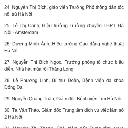
Kinh tế
Thị trường
24. Nguyễn Thị Bích, giáo viên Trường Phổ thông dân tộc
Bất động sản
Giá vàng
nội trú Hà Nội
Khởi nghiệp
Tiêu dùng
Tỷ giá
25. Lê Thị Oanh, Hiệu trưởng Trường chuyên THPT Hà
Chứng khoán
Nội - Amsterdam
Giá cà phê
26. Dương Minh Ánh, Hiệu trưởng Cao đẳng nghệ thuật
Hà Nội
27. Nguyễn Thị Bích Ngọc, Trưởng phòng tổ chức biểu
diễn, Nhà hát múa rối Thăng Long
28. Lê Phương Linh, Bí thư Đoàn, Bệnh viện đa khoa
Đống Đa
29. Nguyễn Quang Tuấn, Giám đốc Bệnh viện Tim Hà Nội
30. Tạ Văn Thảo, Giám đốc Trung tâm dịch vụ việc làm số
2 Hà Nội