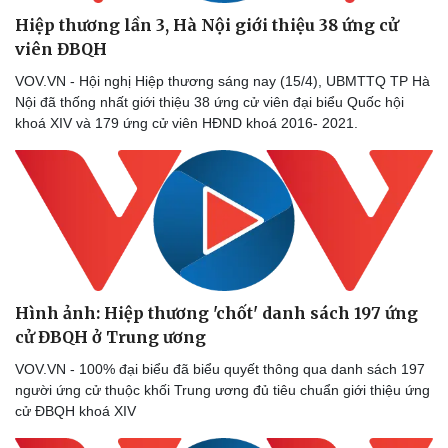
Hiệp thương lần 3, Hà Nội giới thiệu 38 ứng cử
viên ĐBQH
VOV.VN - Hội nghị Hiệp thương sáng nay (15/4), UBMTTQ TP Hà
Nội đã thống nhất giới thiệu 38 ứng cử viên đại biểu Quốc hội
khoá XIV và 179 ứng cử viên HĐND khoá 2016- 2021.
Doanh nghiệp
Công nghệ
Thông tin doanh nghiệp
Sành điệu
Doanh nghiệp 24h
Tin Công nghệ
Doanh nhân
Trải nghiệm
Vì cộng đồng
Chuyển đổi số
Hình ảnh: Hiệp thương 'chốt' danh sách 197 ứng
cử ĐBQH ở Trung ương
VOV.VN - 100% đại biểu đã biểu quyết thông qua danh sách 197
người ứng cử thuộc khối Trung ương đủ tiêu chuẩn giới thiệu ứng
cử ĐBQH khoá XIV