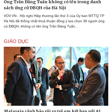
Ông Trần Đăng Tuấn không có tên trong danh
Văn hóa
Giải trí
sách ứng cử ĐBQH của Hà Nội
Sân khấu - Điện ảnh
Nghệ sĩ
Văn học
Thời trang
VOV.VN - Hội nghị Hiệp thương lần thứ 3 của Ủy ban MTTQ TP
Âm nhạc
Sao Việt
Hà Nội đã thống nhất thoả thuận đồng ý lựa chọn 38 người ứng
Di sản
cử ĐBQH, không có tên ông Trần Đăng Tuấn…
GIÁO DỤC
Malaysia cảnh báo rủi ro trẻ em kết bạn với AI