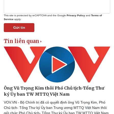
This site is protected by reCAPTCHA and the Google
Privacy Policy
and
Terms of
Service
apply.
Gửi tin
Tin liên quan
Thể thao
Ô tô - Xe máy
Bóng đá
Ô tô
Lịch thi đấu bóng đá
Xe máy
Thế giới thể thao
Tư vấn
eSports
Ông Vũ Trọng Kim thôi Phó Chủ tịch-Tổng Thư
Hậu trường
ký Ủy ban TW MTTQ Việt Nam
VOV.VN - Bộ Chính trị đã có quyết định ông Vũ Trọng Kim, Phó
Chủ tịch- Tổng Thư ký Ủy ban Trung ương MTTQ Việt Nam thôi
giữ chức Phó Chủ tịch- Tổng Thư ký Ủy ban TW MTTQ Việt Nam