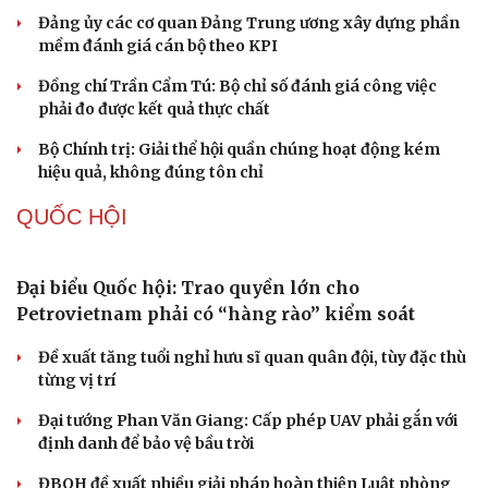
Khi mạng xã hội thành nơi phán xử
XÂY DỰNG, CHỈNH ĐỐN ĐẢNG
Đối ngoại linh hoạt dựa trên nền tảng chính trị
vững chắc
Điểm mới đột phá trong Chỉ thị số 07 về thực hành tư
tưởng, phong cách Hồ Chí Minh
Đảng ủy các cơ quan Đảng Trung ương xây dựng phần
mềm đánh giá cán bộ theo KPI
Đồng chí Trần Cẩm Tú: Bộ chỉ số đánh giá công việc
phải đo được kết quả thực chất
Bộ Chính trị: Giải thể hội quần chúng hoạt động kém
hiệu quả, không đúng tôn chỉ
QUỐC HỘI