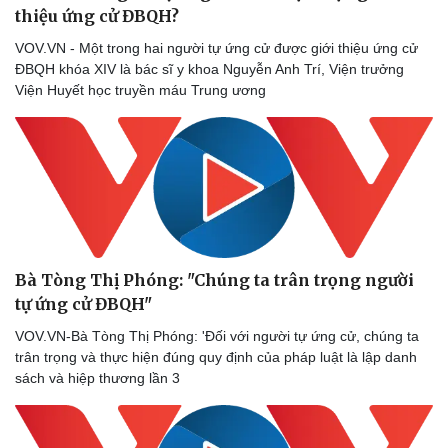
thiệu ứng cử ĐBQH?
Sức khỏe
Đời sống
VOV.VN - Một trong hai người tự ứng cử được giới thiệu ứng cử
Dinh dưỡng - món ngon
Nhà đẹp
ĐBQH khóa XIV là bác sĩ y khoa Nguyễn Anh Trí, Viện trưởng
Cây thuốc
Blog
Viện Huyết học truyền máu Trung ương
Sản phụ khoa
Tình yêu - Gia đình
Nhi khoa
Nam khoa
Làm đẹp - giảm cân
Phòng mạch online
Ăn sạch sống khỏe
Bà Tòng Thị Phóng: "Chúng ta trân trọng người
tự ứng cử ĐBQH"
VOV.VN-Bà Tòng Thị Phóng: 'Đối với người tự ứng cử, chúng ta
trân trọng và thực hiện đúng quy định của pháp luật là lập danh
sách và hiệp thương lần 3