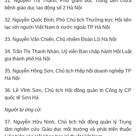
31. Nguyễn Thị Thanh, Phó giám đốc Trung tâm chữa
bệnh giáo dục lao động số 2 Hà Nội
32. Nguyễn Quốc Bình, Phó Chủ tịch Thường trực Hội liên
lạc với người Việt Nam ở nước ngoài TP Hà Nội
33. Nguyễn Văn Chiến, Chủ nhiệm Đoàn LS Hà Nội
34. Trần Thị Thanh Nhàn, Uỷ viên Ban chấp hành Hội Luật
gia thành phố Hà Nội
35. Nguyễn Hồng Sơn, Chủ tịch Hiệp hội doanh nghiệp TP
Hà Nội
36. Lê Vĩnh Sơn, Chủ tịch Hội đồng quản trị Công ty CP
quốc tế Sơn Hà
Người tự ứng cử:
Pháp luật
Quân sự - Quốc phòng
Vụ án
Vũ khí
37. Nguyễn Hữu Ninh, Chủ tịch hội đồng quản lý Trung
Tin nóng
Việt Nam
tâm nghiên cứu Giáo dục môi trường và phát triển thuộc
Tư vấn luật
Phân tích