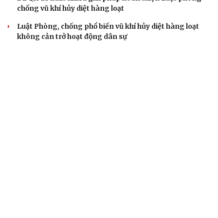
Đại biểu Quốc hội: Trao quyền lớn cho
Petrovietnam phải có “hàng rào” kiểm soát
Đề xuất tăng tuổi nghỉ hưu sĩ quan quân đội, tùy đặc thù
từng vị trí
Đại tướng Phan Văn Giang: Cấp phép UAV phải gắn với
định danh để bảo vệ bầu trời
ĐBQH đề xuất nhiều giải pháp hoàn thiện Luật phòng
chống vũ khí hủy diệt hàng loạt
Luật Phòng, chống phổ biến vũ khí hủy diệt hàng loạt
không cản trở hoạt động dân sự
BÁO ĐIỆN TỬ TIẾNG NÓI VIỆT NAM