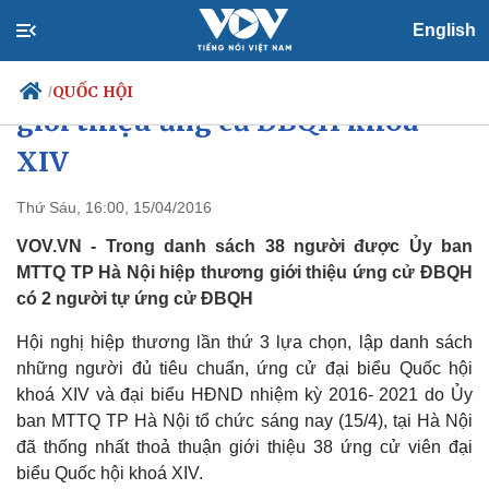
English
Danh sách 38 người được Hà Nội
QUỐC HỘI
/
giới thiệu ứng cử ĐBQH khóa
XIV
Chính trị
Xã hội
Thứ Sáu, 16:00, 15/04/2016
Đảng
Tin 24h
VOV.VN - Trong danh sách 38 người được Ủy ban
Tổ chức nhân sự
Dự báo thời tiết
MTTQ TP Hà Nội hiệp thương giới thiệu ứng cử ĐBQH
Quốc hội
Giáo dục
có 2 người tự ứng cử ĐBQH
Nhận diện sự thật
Dấu ấn VOV
Việc làm
Hội nghị hiệp thương lần thứ 3 lựa chọn, lập danh sách
Biển đảo
những người đủ tiêu chuẩn, ứng cử đại biểu Quốc hội
khoá XIV và đại biểu HĐND nhiệm kỳ 2016- 2021 do Ủy
ban MTTQ TP Hà Nội tổ chức sáng nay (15/4), tại Hà Nội
đã thống nhất thoả thuận giới thiệu 38 ứng cử viên đại
biểu Quốc hội khoá XIV.