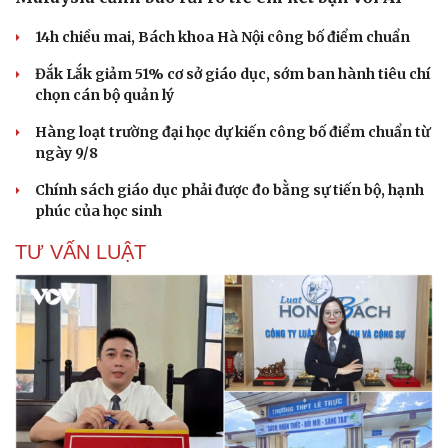
14h chiều mai, Bách khoa Hà Nội công bố điểm chuẩn
Đắk Lắk giảm 51% cơ sở giáo dục, sớm ban hành tiêu chí
chọn cán bộ quản lý
Hàng loạt trường đại học dự kiến công bố điểm chuẩn từ
ngày 9/8
Chính sách giáo dục phải được đo bằng sự tiến bộ, hạnh
phúc của học sinh
TƯ VẤN LUẬT
Du lịch
Podcast
Tư vấn
Câu chuyện thời sự
Săn Tour
Đọc truyện đêm khuya
check-in
Cửa sổ tình yêu
Kể chuyện cho bé