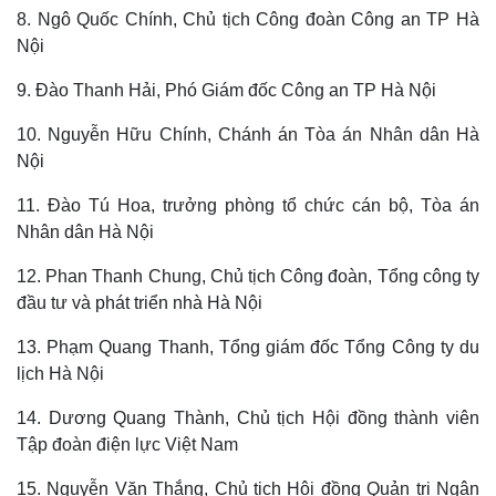
8. Ngô Quốc Chính, Chủ tịch Công đoàn Công an TP Hà
Nội
9. Đào Thanh Hải, Phó Giám đốc Công an TP Hà Nội
Thế giới
Multimedia
10. Nguyễn Hữu Chính, Chánh án Tòa án Nhân dân Hà
Nội
Quan sát
Video
Cuộc sống đó đây
Ảnh
11. Đào Tú Hoa, trưởng phòng tổ chức cán bộ, Tòa án
Hồ sơ
E-Magazine
Nhân dân Hà Nội
Infographic
12. Phan Thanh Chung, Chủ tịch Công đoàn, Tổng công ty
đầu tư và phát triển nhà Hà Nội
13. Phạm Quang Thanh, Tổng giám đốc Tổng Công ty du
lịch Hà Nội
14. Dương Quang Thành, Chủ tịch Hội đồng thành viên
Tập đoàn điện lực Việt Nam
15. Nguyễn Văn Thắng, Chủ tịch Hội đồng Quản trị Ngân