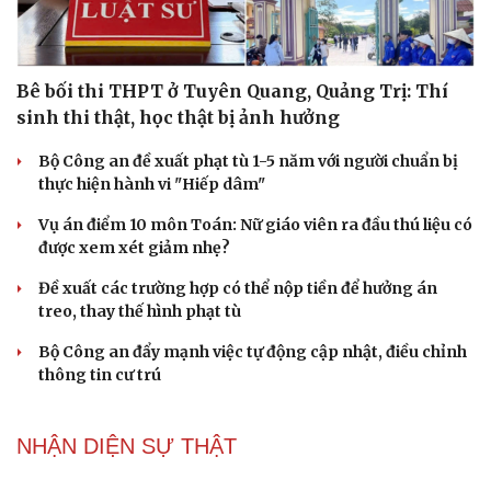
Hạt giống tâm hồn
Bê bối thi THPT ở Tuyên Quang, Quảng Trị: Thí
sinh thi thật, học thật bị ảnh hưởng
Bộ Công an đề xuất phạt tù 1-5 năm với người chuẩn bị
thực hiện hành vi "Hiếp dâm"
Vụ án điểm 10 môn Toán: Nữ giáo viên ra đầu thú liệu có
được xem xét giảm nhẹ?
Đề xuất các trường hợp có thể nộp tiền để hưởng án
treo, thay thế hình phạt tù
Bộ Công an đẩy mạnh việc tự động cập nhật, điều chỉnh
thông tin cư trú
NHẬN DIỆN SỰ THẬT