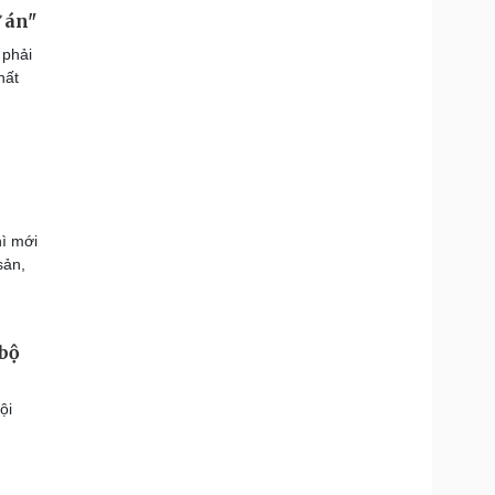
 án"
 phải
hất
hì mới
sản,
 bộ
ội