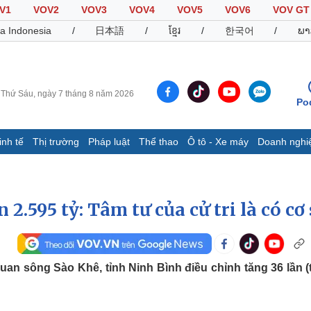
V1
VOV2
VOV3
VOV4
VOV5
VOV6
VOV GT
a Indonesia
/
日本語
/
ខ្មែរ
/
한국어
/
ພາ
Thứ Sáu, ngày 7 tháng 8 năm 2026
Po
inh tế
Thị trường
Pháp luật
Thể thao
Ô tô - Xe máy
Doanh nghi
Thế giới
Multimedia
K
Quan sát
Video
B
Cuộc sống đó đây
Ảnh
K
 2.595 tỷ: Tâm tư của cử tri là có cơ
Hồ sơ
E-Magazine
Infographic
uan sông Sào Khê, tỉnh Ninh Bình điều chỉnh tăng 36 lần (
Thể thao
Ô tô - Xe máy
D
Bóng đá
Ô tô
T