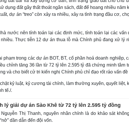
rong đất đai và xây dựng cơ bản, tình trạng giao đất cho chủ 
ử dụng đất gây thất thoát ngân sách, đất để hoang nhiều năm 
xuất, dự án “treo” còn xảy ra nhiều, xảy ra tình trạng đầu cơ, ch
à nước nên tính toán lại các định mức, tính toán lại các vấn
ất nhiều. Thực tiễn 12 dự án thua lỗ mà Chính phủ đang xử lý r
i phạm trong các dự án BOT, BT, cổ phần hoá doanh nghiệp, cá
u chỉnh tăng 36 lần từ 72 tỷ lên 2.595 tỷ đã chứng minh tâm t
 và cho biết cử tri kiến nghị Chính phủ chỉ đạo rốt ráo vấn đề
ặt kỷ luật, kỷ cương tài chính, làm thường xuyên, quyết liệt,
 tế./.
h lý giải dự án Sào Khê từ 72 tỷ lên 2.595 tỷ đồng
Nguyễn Thị Thanh, nguyên nhân chính là do khảo sát không
“nở” dần dẫn đến đội vốn.