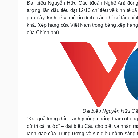
Đại biểu Nguyễn Hữu Cầu (đoàn Nghệ An) đồng t
Tin nóng
Việt Nam
Tư vấn luật
Phân tích
tượng, lần đầu tiêu đạt 12/13 chỉ tiêu về kinh tế 
gần đây, kinh tế vĩ mô ổn định, các chỉ số tài chín
khá. Xếp hạng của Việt Nam trong bảng xếp hạng 
của Chính phủ.
Sức khỏe
Đời sống
Dinh dưỡng - món ngon
Nhà đẹp
Cây thuốc
Blog
Sản phụ khoa
Tình yêu - Gia đình
Nhi khoa
Nam khoa
Làm đẹp - giảm cân
Phòng mạch online
Ăn sạch sống khỏe
Cải chính
Đại biểu Nguyễn Hữu Cầu 
“Kết quả trong đấu tranh phòng chống tham nhũng
cử tri cả nước” – đại biểu Cầu cho biết và nhấn mạ
lãnh đạo của Trung ương và sự điều hành sáng 