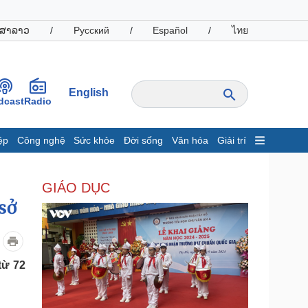
ສາລາວ
/
Русский
/
Español
/
ไทย
English
dcast
Radio
ệp
Công nghệ
Sức khỏe
Đời sống
Văn hóa
Giải trí
inh tế
Thị trường
GIÁO DỤC
ất động sản
Giá vàng
hởi nghiệp
Tiêu dùng
 sở
Tỷ giá
Chứng khoán
Giá cà phê
từ 72
oanh nghiệp
Công nghệ
hông tin doanh nghiệp
Sành điệu