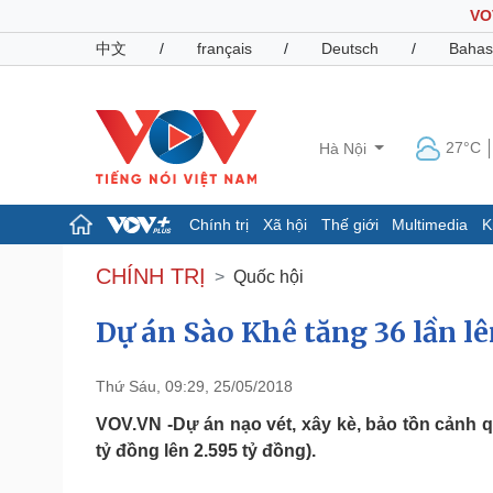
VO
中文
/
français
/
Deutsch
/
Bahas
27°C
Hà Nội
Chính trị
Xã hội
Thế giới
Multimedia
K
Chính trị
Xã hội
CHÍNH TRỊ
Quốc hội
Đảng
Tin 24h
Tổ chức nhân sự
Dự báo thời tiết
Dự án Sào Khê tăng 36 lần lên
Quốc hội
Giáo dục
Nhận diện sự thật
Dấu ấn VOV
Thứ Sáu, 09:29, 25/05/2018
Việc làm
Biển đảo
VOV.VN -Dự án nạo vét, xây kè, bảo tồn cảnh q
tỷ đồng lên 2.595 tỷ đồng).
Pháp luật
Quân sự - Quốc phòng
Vụ án
Vũ khí