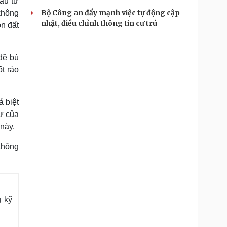
đầu tư
Bộ Công an đẩy mạnh việc tự động cập
không
nhật, điều chỉnh thông tin cư trú
ọn đất
 đề bù
ốt ráo
 biệt
ư của
 này.
 không
 kỹ