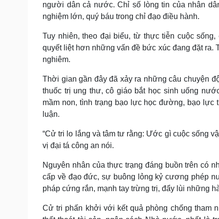
người dân cả nước. Chỉ số lòng tin của nhân dâ
nghiệm lớn, quý báu trong chỉ đạo điều hành.
Tuy nhiên, theo đại biểu, từ thực tiễn cuộc sống
quyết liệt hơn những vấn đề bức xúc đang đặt ra.
nghiêm.
Thời gian gần đây đã xảy ra những câu chuyện động
thuốc trị ung thư, cô giáo bắt học sinh uống nư
mầm non, tình trạng bạo lực học đường, bạo lực t
luận.
“Cử tri lo lắng và tâm tư rằng: Ước gì cuộc sống 
vị đại tá công an nói.
Nguyên nhân của thực trạng đáng buồn trên có n
cấp về đạo đức, sự buông lỏng kỷ cương phép nướ
pháp cứng rắn, mạnh tay trừng trị, đẩy lùi những hà
Cử tri phấn khởi với kết quả phòng chống tham nh