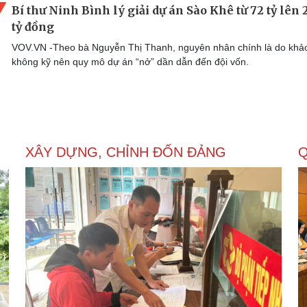
Bí thư Ninh Bình lý giải dự án Sào Khê từ 72 tỷ lên 
tỷ đồng
VOV.VN -Theo bà Nguyễn Thị Thanh, nguyên nhân chính là do khảo
không kỹ nên quy mô dự án “nở” dần dẫn đến đội vốn.
XÂY DỰNG, CHỈNH ĐỐN ĐẢNG
Q