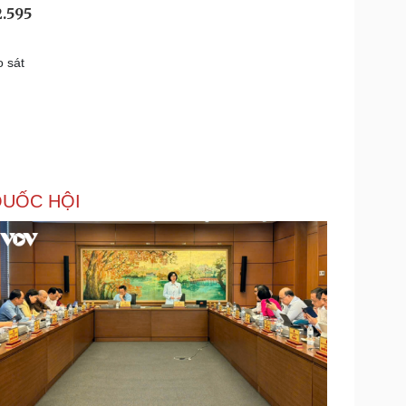
2.595
 sát
UỐC HỘI