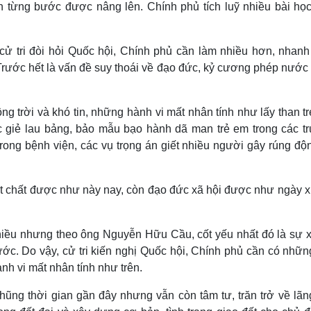
n từng bước được nâng lên. Chính phủ tích luỹ nhiều bài học
, cử tri đòi hỏi Quốc hội, Chính phủ cần làm nhiều hơn, nhanh
 Trước hết là vấn đề suy thoái về đạo đức, kỷ cương phép nước
 trời và khó tin, những hành vi mất nhân tính như lấy than t
ớc giẻ lau bảng, bảo mẫu bạo hành dã man trẻ em trong các t
rong bệnh viện, các vụ trọng án giết nhiều người gây rúng độ
vật chất được như này nay, còn đạo đức xã hội được như ngày 
hiều nhưng theo ông Nguyễn Hữu Cầu, cốt yếu nhất đó là sự 
c. Do vậy, cử tri kiến nghị Quốc hội, Chính phủ cần có những
nh vi mất nhân tính như trên.
ũng thời gian gần đây nhưng vẫn còn tâm tư, trăn trở về lãng