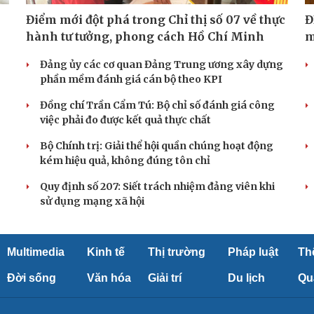
Điểm mới đột phá trong Chỉ thị số 07 về thực
Đ
hành tư tưởng, phong cách Hồ Chí Minh
m
Đảng ủy các cơ quan Đảng Trung ương xây dựng
phần mềm đánh giá cán bộ theo KPI
Đồng chí Trần Cẩm Tú: Bộ chỉ số đánh giá công
việc phải đo được kết quả thực chất
Bộ Chính trị: Giải thể hội quần chúng hoạt động
kém hiệu quả, không đúng tôn chỉ
Quy định số 207: Siết trách nhiệm đảng viên khi
sử dụng mạng xã hội
Multimedia
Kinh tế
Thị trường
Pháp luật
Th
Đời sống
Văn hóa
Giải trí
Du lịch
Qu