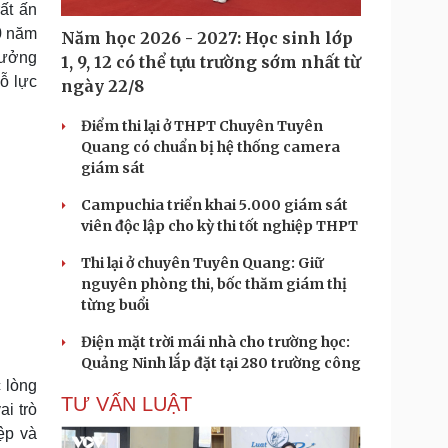
ất ấn
Doanh nghiệp 24h
Tin Công nghệ
Doanh nhân
Trải nghiệm
10 năm
Năm học 2026 - 2027: Học sinh lớp
ì cộng đồng
Chuyển đổi số
trưởng
1, 9, 12 có thể tựu trường sớm nhất từ
ỗ lực
ngày 22/8
u lịch
Podcast
Điểm thi lại ở THPT Chuyên Tuyên
Tư vấn
Câu chuyện thời sự
Quang có chuẩn bị hệ thống camera
Săn Tour
Đọc truyện đêm khuya
giám sát
heck-in
Cửa sổ tình yêu
Kể chuyện cho bé
Campuchia triển khai 5.000 giám sát
Hạt giống tâm hồn
viên độc lập cho kỳ thi tốt nghiệp THPT
Thi lại ở chuyên Tuyên Quang: Giữ
nguyên phòng thi, bốc thăm giám thị
từng buổi
Điện mặt trời mái nhà cho trường học:
Quảng Ninh lắp đặt tại 280 trường công
 lòng
TƯ VẤN LUẬT
ai trò
ệp và