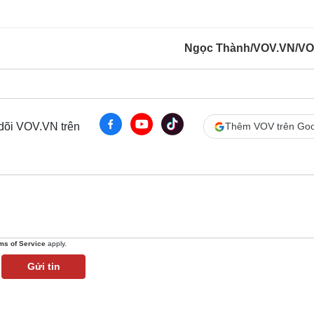
Ngọc Thành/VOV.VN/VO
 dõi VOV.VN trên
Thêm VOV trên Goo
ms of Service
apply.
Gửi tin