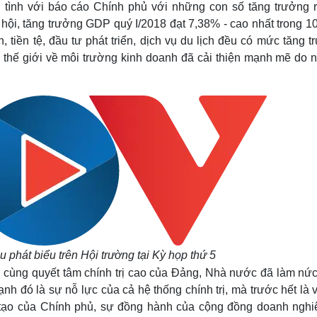
ình với báo cáo Chính phủ với những con số tăng trưởng r
Lịch thi đấu bóng đá
Xe máy
Thế giới thể thao
Tư vấn
xã hội, tăng trưởng GDP quý I/2018 đạt 7,38% - cao nhất trong 
eSports
V
h, tiền tệ, đầu tư phát triển, dịch vụ du lịch đều có mức tăng 
Hậu trường
thế giới về môi trường kinh doanh đã cải thiện mạnh mẽ do n
Văn hóa
Giải trí
D
Sân khấu - Điện ảnh
Nghệ sĩ
Văn học
Thời trang
Âm nhạc
Sao Việt
c
Di sản
phát biểu trên Hội trường tại Kỳ họp thứ 5
 cùng quyết tâm chính trị cao của Đảng, Nhà nước đã làm nức
nh đó là sự nỗ lực của cả hệ thống chính trị, mà trước hết là v
tạo của Chính phủ, sự đồng hành của cộng đồng doanh nghi