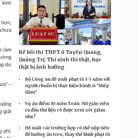
 kinh
 hơn,
 chưa
re làm
Bê bối thi THPT ở Tuyên Quang,
rường
Quảng Trị: Thí sinh thi thật, học
ng dư
thật bị ảnh hưởng
Bộ Công an đề xuất phạt tù 1-5 năm với
xưa” –
người chuẩn bị thực hiện hành vi "Hiếp
dâm"
Vụ án điểm 10 môn Toán: Nữ giáo viên
xuống
ra đầu thú liệu có được xem xét giảm
 giải
nhẹ?
Đề xuất các trường hợp có thể nộp tiền
 phí,
để hưởng án treo, thay thế hình phạt tù