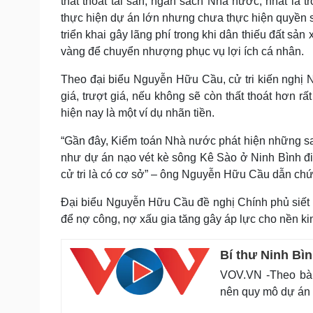
thất thoát tài sản, ngân sách Nhà nước, nhất là t
thực hiện dự án lớn nhưng chưa thực hiện quyền s
triển khai gây lãng phí trong khi dân thiếu đất sản 
vàng để chuyển nhượng phục vụ lợi ích cá nhân.
Theo đại biểu Nguyễn Hữu Cầu, cử tri kiến nghị Nh
giá, trượt giá, nếu không sẽ còn thất thoát hơn r
hiện nay là một ví dụ nhãn tiền.
“Gần đây, Kiểm toán Nhà nước phát hiện những sa
như dự án nạo vét kè sông Kê Sào ở Ninh Bình điề
cử tri là có cơ sở” – ông Nguyễn Hữu Cầu dẫn chứng
Đại biểu Nguyễn Hữu Cầu đề nghị Chính phủ siết ch
để nợ công, nợ xấu gia tăng gây áp lực cho nền kinh
Bí thư Ninh Bìn
VOV.VN -Theo bà 
nên quy mô dự án 