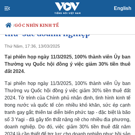
English
Giảm tiền thuê đất để 'khoan
GÓC NHÌN KINH TẾ
/
thư' sức doanh nghiệp
Thứ Năm, 17:36, 13/03/2025
Tại phiên họp ngày 11/3/2025, 100% thành viên Ủy ban
Chính trị
Xã hội
Thường vụ Quốc hội đồng ý việc giảm 30% tiền thuê
Đảng
Tin 24h
đất 2024.
Tổ chức nhân sự
Dự báo thời tiết
Quốc hội
Giáo dục
Tại phiên họp ngày 11/3/2025, 100% thành viên Ủy ban
Nhận diện sự thật
Dấu ấn VOV
Việc làm
Thường vụ Quốc hội đồng ý việc giảm 30% tiền thuê đất
Biển đảo
2024. Tờ trình của Chính phủ nhận định, tình hình kinh tế
trong nước và quốc tế còn nhiều khó khăn, sức ép cạnh
tranh gay gắt; thiên tai diễn biến phức tạp - đặc biệt là bão
số 3 Yagi - đã gây tổn thất nặng nề cho nhiều địa phương,
doanh nghiệp. Do đó, việc giảm 30% tiền thuê đất năm
2024 là cần thiết để trợ lực cho doanh nghiệp phục hồi sản