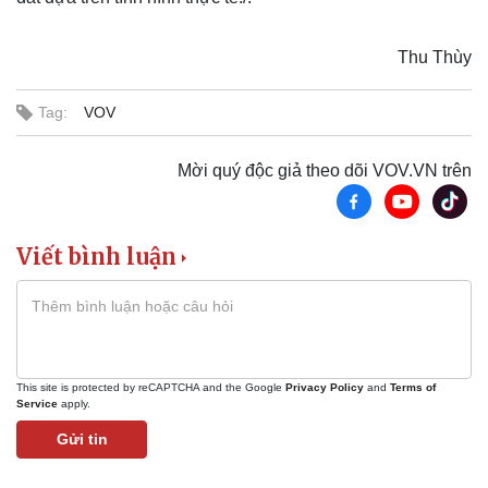
Thu Thùy
Sức khỏe
Đời sống
Tag:
VOV
Dinh dưỡng - món ngon
Nhà đẹp
Cây thuốc
Blog
Mời quý độc giả theo dõi VOV.VN trên
Sản phụ khoa
Tình yêu - Gia đình
Nhi khoa
Nam khoa
Làm đẹp - giảm cân
Viết bình luận
Phòng mạch online
Ăn sạch sống khỏe
This site is protected by reCAPTCHA and the Google
Privacy Policy
and
Terms of
Service
apply.
Gửi tin