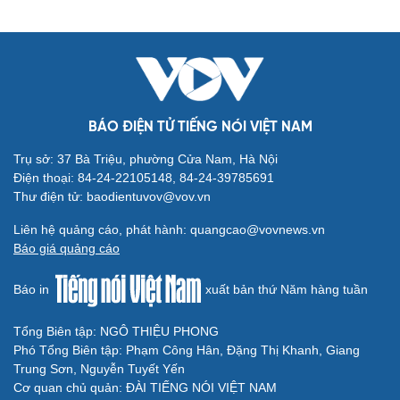
Văn hóa
Giải trí
Sân khấu - Điện ảnh
Nghệ sĩ
Văn học
Thời trang
Âm nhạc
Sao Việt
Di sản
BÁO ĐIỆN TỬ TIẾNG NÓI VIỆT NAM
Trụ sở: 37 Bà Triệu, phường Cửa Nam, Hà Nội
Điện thoại: 84-24-22105148, 84-24-39785691
Thư điện tử: baodientuvov@vov.vn
Liên hệ quảng cáo, phát hành: quangcao@vovnews.vn
Du lịch
Podcast
Báo giá quảng cáo
Tư vấn
Câu chuyện thời sự
Báo in
xuất bản thứ Năm hàng tuần
Săn Tour
Đọc truyện đêm khuya
check-in
Cửa sổ tình yêu
Kể chuyện cho bé
Tổng Biên tập: NGÔ THIỆU PHONG
Hạt giống tâm hồn
Phó Tổng Biên tập: Phạm Công Hân, Đặng Thị Khanh, Giang
Trung Sơn, Nguyễn Tuyết Yến
Cơ quan chủ quản: ĐÀI TIẾNG NÓI VIỆT NAM