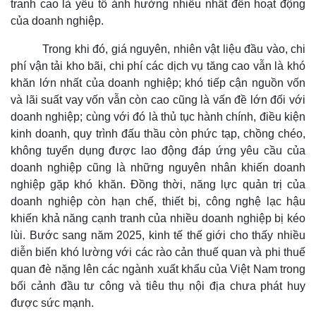
tranh cao là yếu tố ảnh hưởng nhiều nhất đến hoạt động
của doanh nghiệp.
Trong khi đó, giá nguyên, nhiên vật liệu đầu vào, chi
phí vận tải kho bãi, chi phí các dịch vụ tăng cao vẫn là khó
khăn lớn nhất của doanh nghiệp; khó tiếp cận nguồn vốn
và lãi suất vay vốn vẫn còn cao cũng là vấn đề lớn đối với
doanh nghiệp; cùng với đó là thủ tục hành chính, điều kiện
Pháp luật
Quân sự - Quốc phòng
kinh doanh, quy trình đấu thầu còn phức tạp, chồng chéo,
Vụ án
Vũ khí
không tuyển dụng được lao động đáp ứng yêu cầu của
Tin nóng
Việt Nam
doanh nghiệp cũng là những nguyên nhân khiến doanh
Tư vấn luật
Phân tích
nghiệp gặp khó khăn. Đồng thời, năng lực quản trị của
doanh nghiệp còn hạn chế, thiết bị, công nghệ lạc hậu
khiến khả năng cạnh tranh của nhiều doanh nghiệp bị kéo
lùi. Bước sang năm 2025, kinh tế thế giới cho thấy nhiều
diễn biến khó lường với các rào cản thuế quan và phi thuế
quan đè nặng lên các ngành xuất khẩu của Việt Nam trong
bối cảnh đầu tư công và tiêu thụ nội địa chưa phát huy
Thể thao
Ô tô - Xe máy
được sức mạnh.