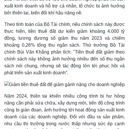
xuất kinh doanh và hỗ trợ cá nhân, tổ chức bị ảnh hưởng
bởi thiên tai, biến đổi khí hậu nặng nề.
Thế giới
Multimedia
Quan sát
Video
Theo tính toán của Bộ Tài chính, nếu chính sách này được
Cuộc sống đó đây
Ảnh
thực hiện, tiền thuê đất dự kiến giảm khoảng 4.000 tỷ
Hồ sơ
E-Magazine
đồng, tương đương số giảm thu năm 2023 và chiếm
Infographic
khoảng 0,26% tổng thu ngân sách. Thứ trưởng Bộ Tài
chính Bùi Văn Khắng phân tích: "Tiền thuê đất giảm theo
chính sách này không ảnh hưởng nhiều đến số thu ngân
sách nói chung, nhưng sẽ tác động lớn tới phục hồi và
phát triển sản xuất kinh doanh”.
Kinh tế
Thị trường
Năm 2024, thiên tai khiến nhiều công trình bị hư hỏng
Bất động sản
Giá vàng
nặng cần phải sửa chữa, xây dựng mới, tiến độ công trình
Khởi nghiệp
Tiêu dùng
cũng bị gián đoạn, ảnh hưởng tới hoạt động sản xuất kinh
Tỷ giá
doanh của các doanh nghiệp. Đối với đầu ra sản phẩm,
Chứng khoán
nhu cầu thị trường trong nước thấp nhưng sức ép cạnh
Giá cà phê