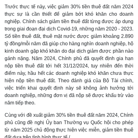
Bóng đá
Ô tô
Trước thực tế này, việc giảm 30% tiền thuê đất năm 2024
Lịch thi đấu bóng đá
Xe máy
thực sự là cần thiết để giảm bớt khó khăn cho doanh
Thế giới thể thao
Tư vấn
eSports
nghiệp. Chính sách giảm tiền thuê đất từng được áp dụng
Hậu trường
trong giai đoạn đại dịch Covid-19, những năm 2020 - 2023.
Số tiền thuê đất, thuê mặt nước được giảm khoảng 2.890
tỷ đồng/mỗi năm đã giúp cho hàng nghìn doanh nghiệp, hộ
kinh doanh gặp khó khăn do đại dịch giảm được phần nào
gánh nặng. Năm 2024, Chính phủ đã quyết định gia hạn
nộp tiền thuê đất tới hết 31/12/2024, tuy nhiên đến thời
điểm này, hầu hết các doanh nghiệp khó khăn chưa thực
hiện nộp tiền thuê đất. Theo đánh giá của Bộ Tài chính,
Doanh nghiệp
Công nghệ
việc triển khai quyết định này sẽ không ảnh hưởng tới
Thông tin doanh nghiệp
Sành điệu
doanh nghiệp, những đơn vị đã nộp sẽ được khấu trừ vào
Doanh nghiệp 24h
Tin Công nghệ
năm tiếp theo.
Doanh nhân
Trải nghiệm
Vì cộng đồng
Chuyển đổi số
Cùng với đề xuất giảm 30% tiền thuê đất năm 2024, Chính
phủ cũng đề nghị Ủy ban Thường vụ Quốc hội cho phép
từ năm 2025 chủ động thực hiện việc miễn, giảm tiền thuê
đất dựa trên tình hình thực tế./.