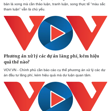
bản là xong mà cần thảo luận, tranh luận, song thực tế “màu sắc
tham luận” vẫn là chủ yếu.
Thể thao
Ô tô - Xe máy
Bóng đá
Ô tô
Lịch thi đấu bóng đá
Xe máy
Thế giới thể thao
Tư vấn
eSports
Hậu trường
Phương án xử lý các dự án lãng phí, kém hiệu
quả thế nào?
VOV.VN - Chính phủ cần báo cáo cụ thể phương án xử lý các dự
án đầu tư lãng phí, kém hiệu quả mà dư luận quan tâm.