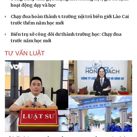
Sức khỏe
Đời sống
hoạt động dạy và học
Dinh dưỡng - món ngon
Nhà đẹp
Chạy đua hoàn thành 4 trường nội trú biên giới Lào Cai
Cây thuốc
Blog
trước thềm năm học mới
Sản phụ khoa
Tình yêu - Gia đình
Nhi khoa
Biến trụ sở công dôi dư thành trường học: Chạy đua
Nam khoa
trước năm học mới
Làm đẹp - giảm cân
Phòng mạch online
TƯ VẤN LUẬT
Ăn sạch sống khỏe