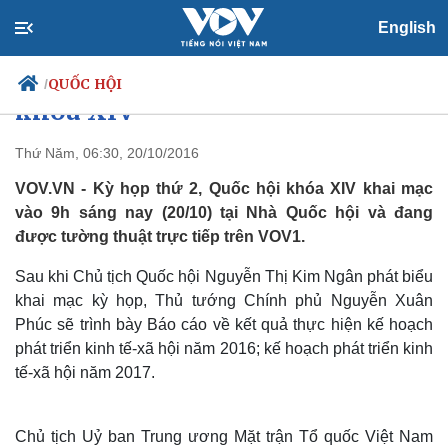
English
Khai mạc Kỳ họp thứ 2 Quốc hội
QUỐC HỘI
/
khoá XIV
Thứ Năm, 06:30, 20/10/2016
VOV.VN - Kỳ họp thứ 2, Quốc hội khóa XIV khai mạc
Chính trị
Xã hội
vào 9h sáng nay (20/10) tại Nhà Quốc hội và đang
Đảng
Tin 24h
được tường thuật trực tiếp trên VOV1.
Tổ chức nhân sự
Dự báo thời tiết
Quốc hội
Giáo dục
Sau khi Chủ tịch Quốc hội Nguyễn Thị Kim Ngân phát biểu
Nhận diện sự thật
Dấu ấn VOV
Việc làm
khai mạc kỳ họp, Thủ tướng Chính phủ Nguyễn Xuân
Biển đảo
Phúc sẽ trình bày Báo cáo về kết quả thực hiện kế hoạch
phát triển kinh tế-xã hội năm 2016; kế hoạch phát triển kinh
tế-xã hội năm 2017.
Chủ tịch Uỷ ban Trung ương Mặt trận Tổ quốc Việt Nam