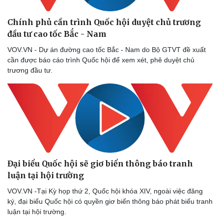
Chính phủ cần trình Quốc hội duyệt chủ trương
đầu tư cao tốc Bắc - Nam
VOV.VN - Dự án đường cao tốc Bắc - Nam do Bộ GTVT đề xuất
cần được báo cáo trình Quốc hội để xem xét, phê duyệt chủ
trương đầu tư.
Doanh nghiệp
Công nghệ
Thông tin doanh nghiệp
Sành điệu
Doanh nghiệp 24h
Tin Công nghệ
Đại biểu Quốc hội sẽ giơ biển thông báo tranh
Doanh nhân
Trải nghiệm
luận tại hội trường
Vì cộng đồng
Chuyển đổi số
VOV.VN -Tại Kỳ họp thứ 2, Quốc hội khóa XIV, ngoài việc đăng
ký, đại biểu Quốc hội có quyền giơ biển thông báo phát biểu tranh
luận tại hội trường.