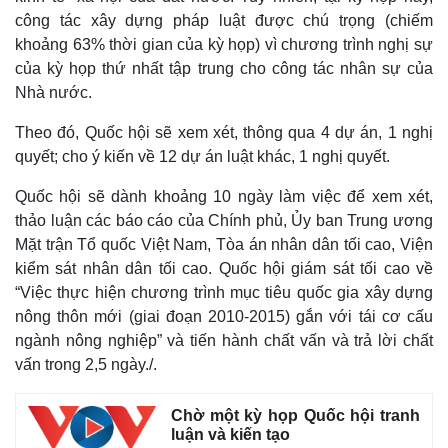
công tác xây dựng pháp luật được chú trọng (chiếm
khoảng 63% thời gian của kỳ họp) vì chương trình nghị sự
của kỳ họp thứ nhất tập trung cho công tác nhân sự của
Nhà nước.
Theo đó, Quốc hội sẽ xem xét, thông qua 4 dự án, 1 nghị
Kinh tế
Thị trường
quyết; cho ý kiến về 12 dự án luật khác, 1 nghị quyết.
Bất động sản
Giá vàng
Quốc hội sẽ dành khoảng 10 ngày làm việc để xem xét,
Khởi nghiệp
Tiêu dùng
Tỷ giá
thảo luận các báo cáo của Chính phủ, Ủy ban Trung ương
Chứng khoán
Mặt trận Tổ quốc Việt Nam, Tòa án nhân dân tối cao, Viện
Giá cà phê
kiểm sát nhân dân tối cao. Quốc hội giám sát tối cao về
“Việc thực hiện chương trình mục tiêu quốc gia xây dựng
nông thôn mới (giai đoạn 2010-2015) gắn với tái cơ cấu
ngành nông nghiệp” và tiến hành chất vấn và trả lời chất
vấn trong 2,5 ngày./.
Chờ một kỳ họp Quốc hội tranh
luận và kiến tạo