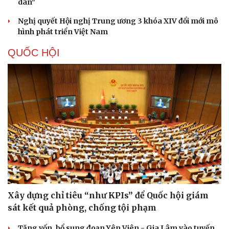
dân"
Nghị quyết Hội nghị Trung ương 3 khóa XIV đổi mới mô
hình phát triển Việt Nam
QUỐC HỘI
Cải chính
Xây dựng chỉ tiêu “như KPIs” để Quốc hội giám
sát kết quả phòng, chống tội phạm
Tăng vốn, bổ sung đoạn Yên Viên - Gia Lâm vào tuyến