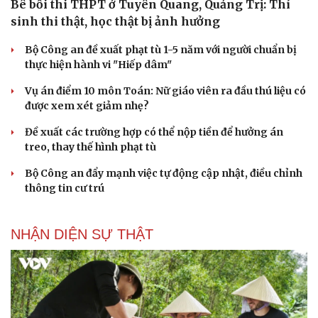
Bê bối thi THPT ở Tuyên Quang, Quảng Trị: Thí
sinh thi thật, học thật bị ảnh hưởng
Bộ Công an đề xuất phạt tù 1-5 năm với người chuẩn bị
thực hiện hành vi "Hiếp dâm"
Vụ án điểm 10 môn Toán: Nữ giáo viên ra đầu thú liệu có
được xem xét giảm nhẹ?
Đề xuất các trường hợp có thể nộp tiền để hưởng án
treo, thay thế hình phạt tù
Bộ Công an đẩy mạnh việc tự động cập nhật, điều chỉnh
thông tin cư trú
Văn hóa
Giải trí
Sân khấu - Điện ảnh
Nghệ sĩ
NHẬN DIỆN SỰ THẬT
Văn học
Thời trang
Âm nhạc
Sao Việt
Di sản