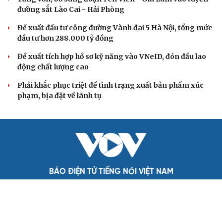
đường sắt Lào Cai - Hải Phòng
Đề xuất đầu tư công đường Vành đai 5 Hà Nội, tổng mức
đầu tư hơn 288.000 tỷ đồng
Đề xuất tích hợp hồ sơ kỹ năng vào VNeID, đón đầu lao
động chất lượng cao
Phải khắc phục triệt để tình trạng xuất bản phẩm xúc
phạm, bịa đặt về lãnh tụ
BÁO ĐIỆN TỬ TIẾNG NÓI VIỆT NAM
Trụ sở: 37 Bà Triệu, phường Cửa Nam, Hà Nội
Điện thoại: 84-24-22105148, 84-24-39785691
Thư điện tử: baodientuvov@vov.vn