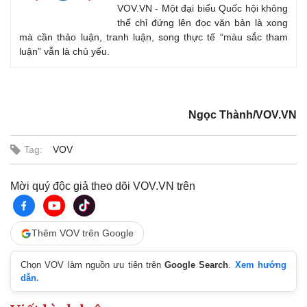
VOV.VN - Một đại biểu Quốc hội không
thể chỉ đứng lên đọc văn bản là xong
mà cần thảo luận, tranh luận, song thực tế “màu sắc tham
luận” vẫn là chủ yếu.
Ngọc Thành/VOV.VN
Tag:
VOV
Mời quý độc giả theo dõi VOV.VN trên
Thêm VOV trên Google
Pháp luật
Quân sự - Quốc phòng
Vụ án
Vũ khí
Chọn VOV làm nguồn ưu tiên trên
Google Search
.
Xem hướng
Tin nóng
Việt Nam
dẫn.
Tư vấn luật
Phân tích