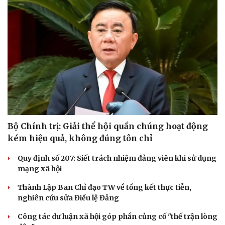
Du lịch
Podcast
Tư vấn
Câu chuyện thời sự
Săn Tour
Đọc truyện đêm khuya
check-in
Cửa sổ tình yêu
Kể chuyện cho bé
Hạt giống tâm hồn
Bộ Chính trị: Giải thể hội quần chúng hoạt động
kém hiệu quả, không đúng tôn chỉ
Quy định số 207: Siết trách nhiệm đảng viên khi sử dụng
mạng xã hội
Thành Lập Ban Chỉ đạo TW về tổng kết thực tiễn,
nghiên cứu sửa Điều lệ Đảng
Công tác dư luận xã hội góp phần củng cố "thế trận lòng