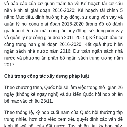
và báo cáo của cơ quan thẩm tra về Kế hoạch tái cơ cấu
Cuộc sống đó đây
Ảnh
Hồ sơ
E-Magazine
nền kinh tế giai đoạn 2016-2020; Kế hoạch tài chính 5
Infographic
năm; Mục tiêu, định hướng huy động, sử dụng vốn vay và
quản lý nợ công giai đoạn 2016-2020 (trong đó có đánh
giá toàn diện các mặt công tác huy động, sử dụng vốn vay
và quản lý nợ công giai đoạn 2011-2015); Kế hoạch đầu tư
công trung hạn giai đoạn 2016-2020; Kết quả thực hiện
ngân sách nhà nước năm 2016; Dự toán ngân sách nhà
nước và phương án phân bổ ngân sách trung ương năm
2017.
Chú trọng công tác xây dựng pháp luật
Theo chương trình, Quốc hội sẽ làm việc trong thời gian 26
ngày (không kể ngày nghỉ) và dự kiến Quốc hội họp phiên
bế mạc vào chiều 23/11.
Theo thông lệ, kỳ họp cuối năm của Quốc hội thường tập
trung nhiều hơn cho việc xem xét, quyết định các vấn đề
kinh tế -xã hội của đất nước. Tuy nhiên, tại kỳ họp này,