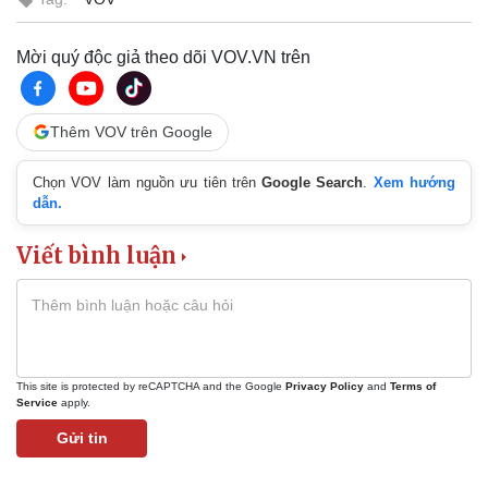
Nhi khoa
Nam khoa
Làm đẹp - giảm cân
Mời quý độc giả theo dõi VOV.VN trên
Phòng mạch online
Ăn sạch sống khỏe
Thêm VOV trên Google
Chọn VOV làm nguồn ưu tiên trên
Google Search
.
Xem hướng
dẫn.
Viết bình luận
Văn hóa
Giải trí
Sân khấu - Điện ảnh
Nghệ sĩ
This site is protected by reCAPTCHA and the Google
Privacy Policy
and
Terms of
Văn học
Thời trang
Service
apply.
Âm nhạc
Sao Việt
Gửi tin
Di sản