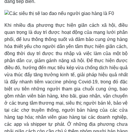
đang tiếp diễn.
Khi nhiều địa phương thực hiện giãn cách xã hội, điều
quan trọng là duy trì được hoạt động của mạng lưới phân
phối, để lưu thông thông suốt và đảm bảo cung ứng hàng
Thể thao
Ô tô - Xe máy
hóa thiết yếu cho người dân yên tâm thực hiện giãn cách,
đồng thời duy trì được thu nhập và việc làm của một bộ
Bóng đá
Ô tô
Lịch thi đấu bóng đá
Xe máy
phận dân cư, giảm gánh nặng xã hội. Để thực hiện được
Thế giới thể thao
Tư vấn
điều đó, hướng đến mục tiêu kép vừa chống dịch hiệu quả
eSports
vừa thúc đẩy tăng trưởng kinh tế, giải pháp hiệu quả nhất
Hậu trường
là đẩy nhanh tiêm vaccine phòng Covid-19, trong đó đặc
biệt ưu tiên những người tham gia chuỗi cung ứng, bao
gồm nhân viên bán hàng, kho bãi, giao nhận, vận chuyển
ở các trung tâm thương mại, siêu thị; người bán lẻ, bảo vệ
tại các chợ truyền thống, người bán hàng của các cửa
hàng tạp hóa; nhân viên giao hàng tại các doanh nghiệp,
các app và shipper tự phát. Ở những địa phương chưa
phải giãn cách còn cần chú ý thêm nhóm người bán hàng