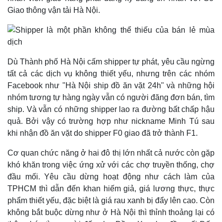
Giao thông vận tải Hà Nội.
Thế giới
Multimedia
Dù Thành phố Hà Nội cấm shipper tự phát, yêu cầu ngừng
Quan sát
Video
Cuộc sống đó đây
Ảnh
tất cả các dịch vụ không thiết yếu, nhưng trên các nhóm
Hồ sơ
E-Magazine
Facebook như "Hà Nội ship đồ ăn vặt 24h" và những hội
Infographic
nhóm tương tự hàng ngày vẫn có người đăng đơn bán, tìm
ship. Và vẫn có những shipper lao ra đường bất chấp hậu
quả. Bởi vậy có trường hợp như nickname Minh Tú sau
khi nhận đồ ăn vặt do shipper F0 giao đã trở thành F1.
Cơ quan chức năng ở hai đô thị lớn nhất cả nước còn gặp
khó khăn trong việc ứng xử với các chợ truyền thống, chợ
đầu mối. Yêu cầu dừng hoạt động như cách làm của
TPHCM thì dẫn đến khan hiếm giả, giá lương thực, thực
phẩm thiết yếu, đặc biệt là giá rau xanh bị đẩy lên cao. Còn
Kinh tế
Thị trường
không bắt buộc dừng như ở Hà Nội thì thỉnh thoảng lại có
Bất động sản
Giá vàng