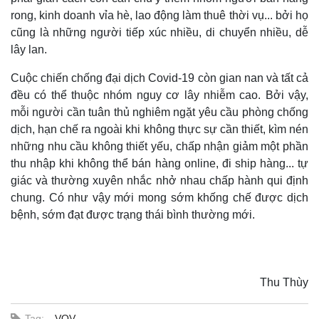
rong, kinh doanh vỉa hè, lao động làm thuê thời vụ... bởi họ
cũng là những người tiếp xúc nhiều, di chuyển nhiều, dễ
Doanh nghiệp
Công nghệ
lây lan.
Thông tin doanh nghiệp
Sành điệu
Doanh nghiệp 24h
Tin Công nghệ
Cuộc chiến chống đại dịch Covid-19 còn gian nan và tất cả
Doanh nhân
Trải nghiệm
đều có thể thuộc nhóm nguy cơ lây nhiễm cao. Bởi vậy,
Vì cộng đồng
Chuyển đổi số
mỗi người cần tuân thủ nghiêm ngặt yêu cầu phòng chống
dịch, hạn chế ra ngoài khi không thực sự cần thiết, kìm nén
những nhu cầu không thiết yếu, chấp nhận giảm một phần
thu nhập khi không thể bán hàng online, đi ship hàng... tự
giác và thường xuyên nhắc nhở nhau chấp hành qui định
chung. Có như vậy mới mong sớm khống chế được dịch
bệnh, sớm đạt được trạng thái bình thường mới.
Sức khỏe
Đời sống
Dinh dưỡng - món ngon
Nhà đẹp
Thu Thùy
Cây thuốc
Blog
Sản phụ khoa
Tình yêu - Gia đình
Tag:
VOV