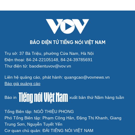
BÁO ĐIỆN TỬ TIẾNG NÓI VIỆT NAM
Trụ sở: 37 Bà Triệu, phường Cửa Nam, Hà Nội
Du lịch
Podcast
Điện thoại: 84-24-22105148, 84-24-39785691
Tư vấn
Câu chuyện thời sự
Thư điện tử: baodientuvov@vov.vn
Săn Tour
Đọc truyện đêm khuya
check-in
Cửa sổ tình yêu
Liên hệ quảng cáo, phát hành: quangcao@vovnews.vn
Kể chuyện cho bé
Báo giá quảng cáo
Hạt giống tâm hồn
Báo in
xuất bản thứ Năm hàng tuần
Tổng Biên tập: NGÔ THIỆU PHONG
Phó Tổng Biên tập: Phạm Công Hân, Đặng Thị Khanh, Giang
Trung Sơn, Nguyễn Tuyết Yến
Cơ quan chủ quản: ĐÀI TIẾNG NÓI VIỆT NAM