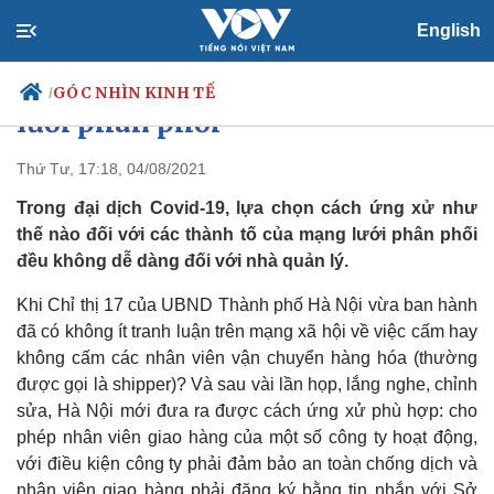
English
Ưu tiên chống dịch trong mạng
GÓC NHÌN KINH TẾ
/
lưới phân phối
Thứ Tư, 17:18, 04/08/2021
Trong đại dịch Covid-19, lựa chọn cách ứng xử như
Chính trị
Xã hội
thế nào đối với các thành tố của mạng lưới phân phối
Đảng
Tin 24h
đều không dễ dàng đối với nhà quản lý.
Tổ chức nhân sự
Dự báo thời tiết
Quốc hội
Giáo dục
Khi Chỉ thị 17 của UBND Thành phố Hà Nội vừa ban hành
Nhận diện sự thật
Dấu ấn VOV
Việc làm
đã có không ít tranh luận trên mạng xã hội về việc cấm hay
Biển đảo
không cấm các nhân viên vận chuyển hàng hóa (thường
được gọi là shipper)? Và sau vài lần họp, lắng nghe, chỉnh
sửa, Hà Nội mới đưa ra được cách ứng xử phù hợp: cho
phép nhân viên giao hàng của một số công ty hoạt động,
với điều kiện công ty phải đảm bảo an toàn chống dịch và
nhân viên giao hàng phải đăng ký bằng tin nhắn với Sở