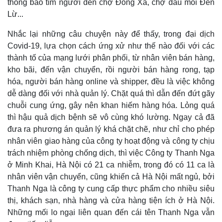
thông báo tìm người đến chợ Đồng Xa, chợ đầu mối Đến
Khởi nghiệp
Tiêu dùng
Lừ...
Tỷ giá
Chứng khoán
Nhắc lại những câu chuyện này để thấy, trong đại dịch
Giá cà phê
Covid-19, lựa chọn cách ứng xử như thế nào đối với các
thành tố của mạng lưới phân phối, từ nhân viên bán hàng,
kho bãi, đến vận chuyển, rồi người bán hàng rong, tạp
hóa, người bán hàng online và shipper, đều là việc không
dễ dàng đối với nhà quản lý. Chặt quá thì dẫn đến đứt gãy
chuỗi cung ứng, gây nên khan hiếm hàng hóa. Lỏng quá
thì hậu quả dịch bệnh sẽ vô cùng khó lường. Ngay cả đã
đưa ra phương án quản lý khá chặt chẽ, như chỉ cho phép
nhân viên giao hàng của công ty hoạt động và công ty chịu
trách nhiệm phòng chống dịch, thì việc Công ty Thanh Nga
Pháp luật
Quân sự - Quốc phòng
ở Minh Khai, Hà Nội có 21 ca nhiễm, trong đó có 11 ca là
Vụ án
Vũ khí
Tin nóng
Việt Nam
nhân viên vận chuyển, cũng khiến cả Hà Nội mất ngủ, bởi
Tư vấn luật
Phân tích
Thanh Nga là công ty cung cấp thực phẩm cho nhiều siêu
thị, khách sạn, nhà hàng và cửa hàng tiện ích ở Hà Nội.
Những mối lo ngại liên quan đến cái tên Thanh Nga vẫn