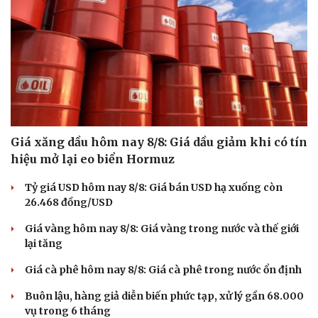
Doanh nghiệp
Công nghệ
Thông tin doanh nghiệp
Sành điệu
Doanh nghiệp 24h
Tin Công nghệ
Doanh nhân
Trải nghiệm
Vì cộng đồng
Chuyển đổi số
Giá xăng dầu hôm nay 8/8: Giá dầu giảm khi có tín
hiệu mở lại eo biển Hormuz
Tỷ giá USD hôm nay 8/8: Giá bán USD hạ xuống còn
26.468 đồng/USD
Giá vàng hôm nay 8/8: Giá vàng trong nước và thế giới
lại tăng
Giá cà phê hôm nay 8/8: Giá cà phê trong nước ổn định
Buôn lậu, hàng giả diễn biến phức tạp, xử lý gần 68.000
vụ trong 6 tháng