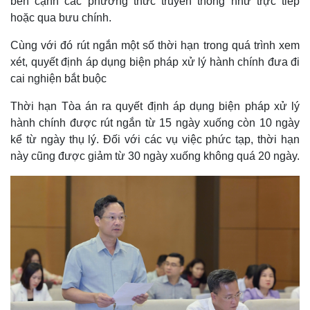
bên cạnh các phương thức truyền thống như trực tiếp
Thế giới
Multimedia
hoặc qua bưu chính.
Quan sát
Video
Cuộc sống đó đây
Ảnh
Cùng với đó rút ngắn một số thời hạn trong quá trình xem
Hồ sơ
E-Magazine
xét, quyết định áp dụng biện pháp xử lý hành chính đưa đi
Infographic
cai nghiện bắt buộc
Thời hạn Tòa án ra quyết định áp dụng biện pháp xử lý
hành chính được rút ngắn từ 15 ngày xuống còn 10 ngày
kể từ ngày thụ lý. Đối với các vụ việc phức tạp, thời hạn
này cũng được giảm từ 30 ngày xuống không quá 20 ngày.