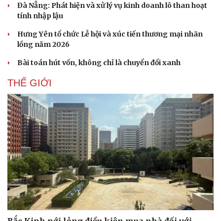
Đà Nẵng: Phát hiện và xử lý vụ kinh doanh lô than hoạt
tính nhập lậu
Hưng Yên tổ chức Lễ hội và xúc tiến thương mại nhãn
lồng năm 2026
Bài toán hút vốn, không chỉ là chuyển đổi xanh
THẾ GIỚI
Thể thao
Ô tô - Xe máy
Bóng đá
Ô tô
Lịch thi đấu bóng đá
Xe máy
Thế giới thể thao
Tư vấn
eSports
Hậu trường
Bắc Kinh nới lỏng điều kiện mua nhà đối với