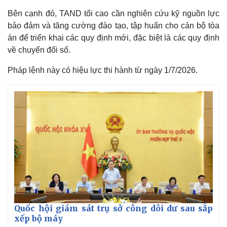
Bên cạnh đó, TAND tối cao cần nghiên cứu kỹ nguồn lực
bảo đảm và tăng cường đào tạo, tập huấn cho cán bộ tòa
án để triển khai các quy định mới, đặc biệt là các quy định
về chuyển đổi số.
Pháp lệnh này có hiệu lực thi hành từ ngày 1/7/2026.
Kinh tế
Thị trường
Bất động sản
Giá vàng
Khởi nghiệp
Tiêu dùng
Tỷ giá
Chứng khoán
Giá cà phê
Quốc hội giám sát trụ sở công dôi dư sau sắp
xếp bộ máy