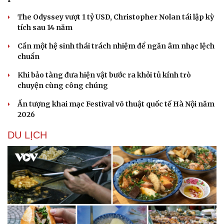
Ăn sạch sống khỏe
The Odyssey vượt 1 tỷ USD, Christopher Nolan tái lập kỳ
tích sau 14 năm
Cần một hệ sinh thái trách nhiệm để ngăn âm nhạc lệch
chuẩn
Khi bảo tàng đưa hiện vật bước ra khỏi tủ kính trò
chuyện cùng công chúng
Ấn tượng khai mạc Festival võ thuật quốc tế Hà Nội năm
2026
DU LỊCH