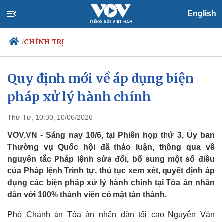
English
CHÍNH TRỊ
/
Quy định mới về áp dụng biện
pháp xử lý hành chính
Chính trị
Xã hội
Đảng
Tin 24h
Tổ chức nhân sự
Dự báo thời tiết
Thứ Tư, 10:30, 10/06/2026
Quốc hội
Giáo dục
VOV.VN - Sáng nay 10/6, tại Phiên họp thứ 3, Ủy ban
Nhận diện sự thật
Dấu ấn VOV
Thường vụ Quốc hội đã thảo luận, thông qua về
Việc làm
nguyên tắc Pháp lệnh sửa đổi, bổ sung một số điều
Biển đảo
của Pháp lệnh Trình tự, thủ tục xem xét, quyết định áp
dụng các biện pháp xử lý hành chính tại Tòa án nhân
dân với 100% thành viên có mặt tán thành.
Phó Chánh án Tòa án nhân dân tối cao Nguyễn Văn