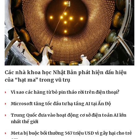
Văn hóa
Giải trí
Sân khấu - Điện ảnh
Nghệ sĩ
Văn học
Thời trang
Âm nhạc
Sao Việt
Các nhà khoa học Nhật Bản phát hiện dấu hiệu
Di sản
của “hạt ma” trong vũ trụ
Vì sao các hãng từ bỏ pin tháo rời trên điện thoại?
Microsoft tăng tốc đầu tư hạ tầng AI tại Ấn Độ
Trung Quốc đưa vào hoạt động cơ sở điện toán AI lớn
nhất thế giới
Meta bị buộc bồi thường 567 triệu USD vì gây hại cho trẻ