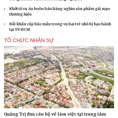
Khởi tố vụ án buôn bán hàng nghìn sản phẩm giả mạo
thương hiệu
Bắt khẩn cấp bảo mẫu trong vụ hai trẻ nhỏ bị bạo hành
tại TP.HCM
TỔ CHỨC NHÂN SỰ
Du lịch
Podcast
Tư vấn
Câu chuyện thời sự
Săn Tour
Đọc truyện đêm khuya
Quảng Trị đưa cán bộ về làm việc tại trung tâm
check-in
Cửa sổ tình yêu