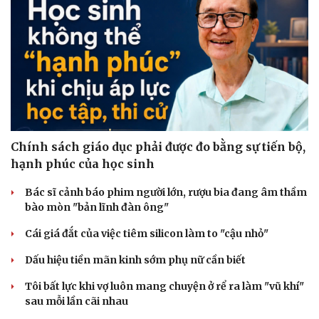
Cải chính
Chính sách giáo dục phải được đo bằng sự tiến bộ,
hạnh phúc của học sinh
Bác sĩ cảnh báo phim người lớn, rượu bia đang âm thầm
bào mòn "bản lĩnh đàn ông"
Cái giá đắt của việc tiêm silicon làm to "cậu nhỏ"
Dấu hiệu tiền mãn kinh sớm phụ nữ cần biết
Tôi bất lực khi vợ luôn mang chuyện ở rể ra làm "vũ khí"
sau mỗi lần cãi nhau