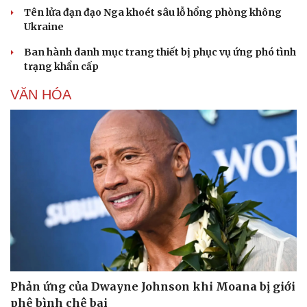
Tên lửa đạn đạo Nga khoét sâu lỗ hổng phòng không
Ukraine
Ban hành danh mục trang thiết bị phục vụ ứng phó tình
trạng khẩn cấp
VĂN HÓA
Sức khỏe
Đời sống
Dinh dưỡng - món ngon
Nhà đẹp
Cây thuốc
Blog
Sản phụ khoa
Tình yêu - Gia đình
Nhi khoa
Nam khoa
Làm đẹp - giảm cân
Phản ứng của Dwayne Johnson khi Moana bị giới
Phòng mạch online
phê bình chê bai