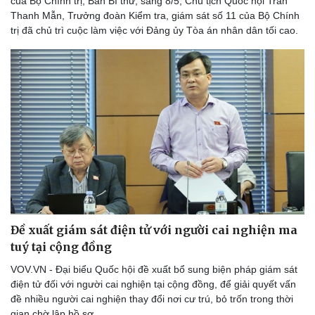
của Bộ Chính trị, Ban Bí thư, sáng 8/5, Chủ tịch Quốc hội Trần
Thanh Mẫn, Trưởng đoàn Kiểm tra, giám sát số 11 của Bộ Chính
trị đã chủ trì cuộc làm việc với Đảng ủy Tòa án nhân dân tối cao.
Pháp luật
Quân sự - Quốc phòng
Vụ án
Vũ khí
Tin nóng
Việt Nam
Tư vấn luật
Phân tích
Đề xuất giám sát điện tử với người cai nghiện ma
tuý tại cộng đồng
VOV.VN - Đại biểu Quốc hội đề xuất bổ sung biện pháp giám sát
điện tử đối với người cai nghiện tại cộng đồng, để giải quyết vấn
đề nhiều người cai nghiện thay đổi nơi cư trú, bỏ trốn trong thời
gian chờ lập hồ sơ.