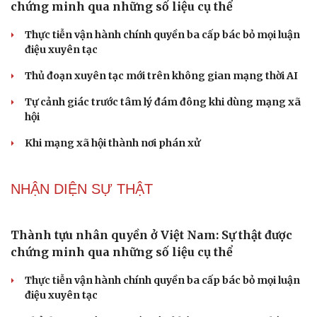
PODCAST
Lời đề nghị của người tình trẻ về chuyện có con
chung khiến tôi bế tắc ở tuổi 80
Du lịch biển Việt Nam: Muốn bứt phá phải vượt khỏi lợi
thế tự nhiên
Vì một phút buông thả sau hơi men, tôi bàng hoàng
phát hiện mắc bệnh tình dục
Ranh giới mong manh giữa hài hước và phản cảm
“Đô thị xanh - từ yêu cầu thích ứng đến động lực phát
triển”
NHẬN DIỆN SỰ THẬT
Thành tựu nhân quyền ở Việt Nam: Sự thật được
chứng minh qua những số liệu cụ thể