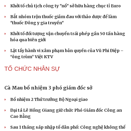
Bắc Kinh triển khai “nhân viên” robot tại các
công viên
Nguy cơ mất tài khoản Microsoft chỉ vì kết nối mạng Wi-
Fi khách sạn
Một việc nhiều gia đình bỏ quên có thể khiến điện mặt
trời giảm tới 40% hiệu suất
Trung Quốc tăng tốc tự chủ chip tiên tiến với kế hoạch
đầy tham vọng
Phú Thọ ký hợp tác với nhiều bộ, ngành trong thực hiện
Nghị quyết 57
PHÁP LUẬT
Test ma túy ngay tại nơi làm việc, phát hiện 3
công nhân dương tính