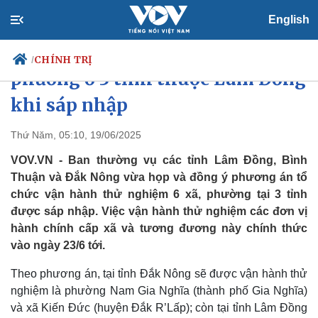
English
Sẽ vận hành thử nghiệm 6 xã,
CHÍNH TRỊ
/
phường ở 3 tỉnh thuộc Lâm Đồng
khi sáp nhập
Chính trị
Xã hội
Thứ Năm, 05:10, 19/06/2025
Đảng
Tin 24h
VOV.VN - Ban thường vụ các tỉnh Lâm Đồng, Bình
Tổ chức nhân sự
Dự báo thời tiết
Thuận và Đắk Nông vừa họp và đồng ý phương án tổ
Quốc hội
Giáo dục
chức vận hành thử nghiệm 6 xã, phường tại 3 tỉnh
Nhận diện sự thật
Dấu ấn VOV
được sáp nhập. Việc vận hành thử nghiệm các đơn vị
Việc làm
Biển đảo
hành chính cấp xã và tương đương này chính thức
vào ngày 23/6 tới.
Theo phương án, tại tỉnh Đắk Nông sẽ được vận hành thử
nghiệm là phường Nam Gia Nghĩa (thành phố Gia Nghĩa)
và xã Kiến Đức (huyện Đắk R’Lấp); còn tại tỉnh Lâm Đồng