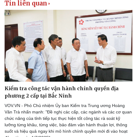
Tin liên quan
Kinh tế
Thị trường
Bất động sản
Giá vàng
Khởi nghiệp
Tiêu dùng
Tỷ giá
Chứng khoán
Giá cà phê
Kiểm tra công tác vận hành chính quyền địa
phương 2 cấp tại Bắc Ninh
VOV.VN - Phó Chủ nhiệm Ủy ban Kiểm tra Trung ương Hoàng
Văn Trà nhấn mạnh: "Đề nghị các cấp, các ngành và các cơ quan
chức năng của tỉnh tiếp tục thực hiện tốt công tác rà soát kỹ
lưỡng từng khâu, từng việc, bảo đảm vận hành thuận lợi, thông
suốt và hiệu quả ngay khi mô hình chính quyền mới đi vào hoạt