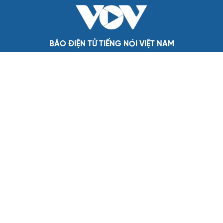
QUỐC HỘI
Bí thư Quảng Ninh: Trăn trở nhất là người dân
được gì khi tỉnh lên thành phố
ĐBQH TP Hà Nội "hiến kế" khai thác hiệu quả đường
Vành đai 5 - Vùng Thủ đô
ĐBQH lo ngại áp lực cân đối vốn cho hai siêu dự án giao
thông gần 580.000 tỷ đồng
Xây dựng chỉ tiêu “như KPIs” để Quốc hội giám sát kết
quả phòng, chống tội phạm
Tăng vốn, bổ sung đoạn Yên Viên - Gia Lâm vào tuyến
đường sắt Lào Cai - Hải Phòng