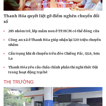
Thanh Hóa quyết liệt gỡ điểm nghẽn chuyển đổi
số
285 nhóm trẻ, lớp mầm non ở TP.HCM có thể đóng cửa
Công an xã ở Thanh Hóa giúp nhận lại 120 triệu chuyển
nhầm
Cẩn trọng khi di chuyển trên đèo Chiềng Pấc, QL6, Sơn
La
Thanh Hóa yêu cầu chấn chỉnh phần thi nghi thức Đội
trong hoạt động trại hè
THỊ TRƯỜNG
Doanh nghiệp
Công nghệ
Thông tin doanh nghiệp
Sành điệu
Doanh nghiệp 24h
Tin Công nghệ
Doanh nhân
Trải nghiệm