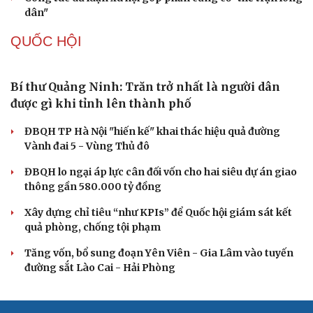
Tự cảnh giác trước tâm lý đám đông khi dùng mạng xã
hội
Khi mạng xã hội thành nơi phán xử
XÂY DỰNG, CHỈNH ĐỐN ĐẢNG
Đồng chí Trần Cẩm Tú: Bộ chỉ số đánh giá công
việc phải đo được kết quả thực chất
Bộ Chính trị: Giải thể hội quần chúng hoạt động kém
hiệu quả, không đúng tôn chỉ
Quy định số 207: Siết trách nhiệm đảng viên khi sử dụng
mạng xã hội
Thành Lập Ban Chỉ đạo TW về tổng kết thực tiễn,
nghiên cứu sửa Điều lệ Đảng
Công tác dư luận xã hội góp phần củng cố "thế trận lòng
dân"