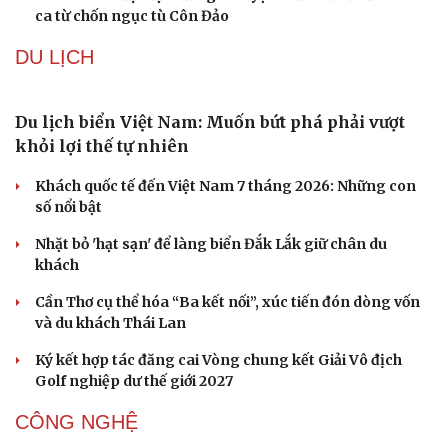
Hà Nội sắp cải tạo 131 vòm cầu đá: Đánh thức di sản giữa
lòng phố cổ
Đưa bản sắc văn hóa người Mường trở thành động lực
phát triển du lịch cộng đồng
Ba phim Việt cùng “đổ bộ” phòng vé tháng 8, đối đầu
loạt bom tấn ngoại
Thanh âm vượt đại dương: Chuyện chưa kể về bản tình
ca từ chốn ngục tù Côn Đảo
DU LỊCH