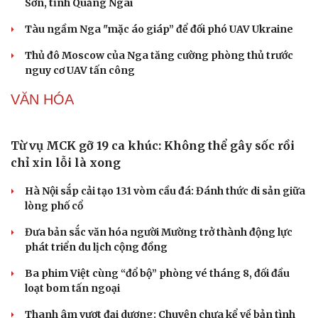
Sơn, tỉnh Quảng Ngãi
Sức khỏe
Đời sống
Tàu ngầm Nga "mặc áo giáp” để đối phó UAV Ukraine
Dinh dưỡng - món ngon
Nhà đẹp
Thủ đô Moscow của Nga tăng cường phòng thủ trước
Cây thuốc
Blog
nguy cơ UAV tấn công
Sản phụ khoa
Tình yêu - Gia đình
Nhi khoa
VĂN HÓA
Nam khoa
Làm đẹp - giảm cân
Phòng mạch online
Ăn sạch sống khỏe
Từ vụ MCK gỡ 19 ca khúc: Không thể gây sốc rồi
chỉ xin lỗi là xong