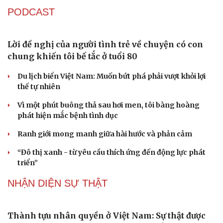
Hạt giống tâm hồn
Thủ tướng phê chuẩn ông Lương Tuấn Hùng giữ chức
Phó Chủ tịch tỉnh Cao Bằng
QUỐC HỘI
Bí thư Quảng Ninh: Trăn trở nhất là người dân
được gì khi tỉnh lên thành phố
ĐBQH TP Hà Nội "hiến kế" khai thác hiệu quả đường
Vành đai 5 - Vùng Thủ đô
ĐBQH lo ngại áp lực cân đối vốn cho hai siêu dự án giao
thông gần 580.000 tỷ đồng
Xây dựng chỉ tiêu “như KPIs” để Quốc hội giám sát kết
quả phòng, chống tội phạm
Tăng vốn, bổ sung đoạn Yên Viên - Gia Lâm vào tuyến
đường sắt Lào Cai - Hải Phòng