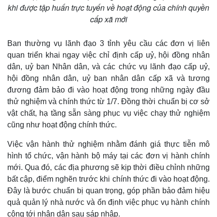
khi được tập huấn trực tuyến về hoạt động của chính quyền
cấp xã mới
Ban thường vụ lãnh đạo 3 tỉnh yêu cầu các đơn vị liên
quan triển khai ngay việc chỉ định cấp uỷ, hội đồng nhân
dân, uỷ ban Nhân dân, và các chức vụ lãnh đạo cấp uỷ,
hội đồng nhân dân, uỷ ban nhân dân cấp xã và tương
đương đảm bảo đi vào hoạt động trong những ngày đầu
thử nghiệm và chính thức từ 1/7. Đồng thời chuẩn bị cơ sở
vật chất, hạ tầng sẵn sàng phục vụ việc chạy thử nghiệm
cũng như hoạt động chính thức.
Việc vận hành thử nghiệm nhằm đánh giá thực tiễn mô
hình tổ chức, vận hành bộ máy tại các đơn vị hành chính
Thế giới
Multimedia
mới. Qua đó, các địa phương sẽ kịp thời điều chỉnh những
bất cập, điểm nghẽn trước khi chính thức đi vào hoạt động.
Quan sát
Video
Cuộc sống đó đây
Ảnh
Đây là bước chuẩn bị quan trọng, góp phần bảo đảm hiệu
Hồ sơ
E-Magazine
quả quản lý nhà nước và ổn định việc phục vụ hành chính
Infographic
công tới nhân dân sau sáp nhập.