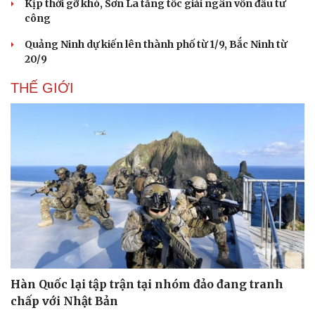
Kịp thời gỡ khó, Sơn La tăng tốc giải ngân vốn đầu tư
công
Quảng Ninh dự kiến lên thành phố từ 1/9, Bắc Ninh từ
20/9
THẾ GIỚI
Thể thao
Ô tô - Xe máy
Bóng đá
Ô tô
Lịch thi đấu bóng đá
Xe máy
Thế giới thể thao
Tư vấn
eSports
Hậu trường
Hàn Quốc lại tập trận tại nhóm đảo đang tranh
chấp với Nhật Bản