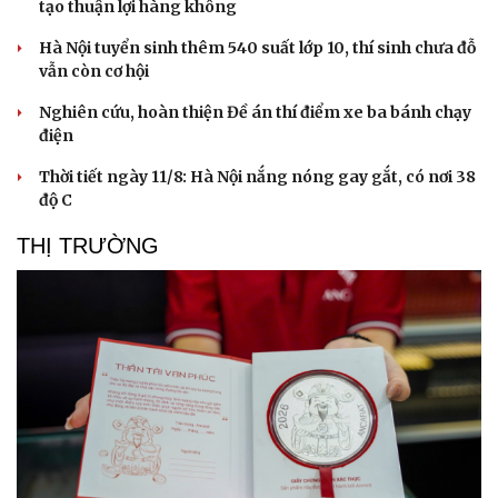
tạo thuận lợi hàng không
Hà Nội tuyển sinh thêm 540 suất lớp 10, thí sinh chưa đỗ
vẫn còn cơ hội
Nghiên cứu, hoàn thiện Đề án thí điểm xe ba bánh chạy
điện
Thời tiết ngày 11/8: Hà Nội nắng nóng gay gắt, có nơi 38
độ C
Doanh nghiệp
Công nghệ
THỊ TRƯỜNG
Thông tin doanh nghiệp
Sành điệu
Doanh nghiệp 24h
Tin Công nghệ
Doanh nhân
Trải nghiệm
Vì cộng đồng
Chuyển đổi số