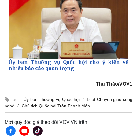
Kinh tế
Thị trường
Bất động sản
Giá vàng
Khởi nghiệp
Tiêu dùng
Tỷ giá
Chứng khoán
Giá cà phê
Ủy ban Thường vụ Quốc hội cho ý kiến về
nhiều báo cáo quan trọng
Thu Thảo/VOV1
Tag:
Ủy ban Thường vụ Quốc hội
Luật Chuyển giao công
nghệ
Chủ tịch Quốc hội Trần Thanh Mẫn
Mời quý độc giả theo dõi VOV.VN trên