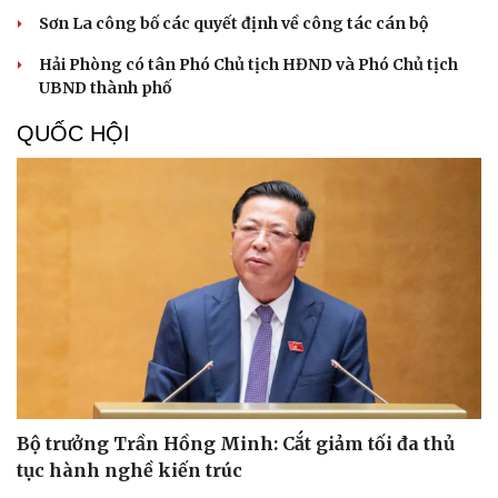
Tư vấn
Câu chuyện thời sự
Sơn La công bố các quyết định về công tác cán bộ
Săn Tour
Đọc truyện đêm khuya
check-in
Cửa sổ tình yêu
Hải Phòng có tân Phó Chủ tịch HĐND và Phó Chủ tịch
Kể chuyện cho bé
UBND thành phố
Hạt giống tâm hồn
QUỐC HỘI
Bộ trưởng Trần Hồng Minh: Cắt giảm tối đa thủ
tục hành nghề kiến trúc