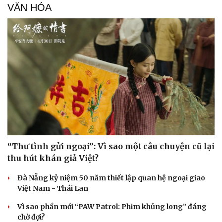
VĂN HÓA
Sức khỏe
Đời sống
Dinh dưỡng - món ngon
Nhà đẹp
Cây thuốc
Blog
Sản phụ khoa
Tình yêu - Gia đình
Nhi khoa
Nam khoa
Làm đẹp - giảm cân
Phòng mạch online
Ăn sạch sống khỏe
“Thư tình gửi ngoại”: Vì sao một câu chuyện cũ lại
thu hút khán giả Việt?
Đà Nẵng kỷ niệm 50 năm thiết lập quan hệ ngoại giao
Việt Nam - Thái Lan
Vì sao phần mới “PAW Patrol: Phim khủng long” đáng
chờ đợi?