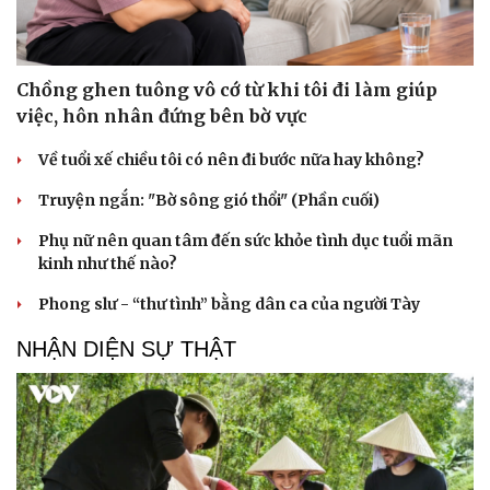
Chồng ghen tuông vô cớ từ khi tôi đi làm giúp
việc, hôn nhân đứng bên bờ vực
Về tuổi xế chiều tôi có nên đi bước nữa hay không?
Truyện ngắn: "Bờ sông gió thổi" (Phần cuối)
Phụ nữ nên quan tâm đến sức khỏe tình dục tuổi mãn
kinh như thế nào?
Phong slư - “thư tình” bằng dân ca của người Tày
NHẬN DIỆN SỰ THẬT
Cải chính