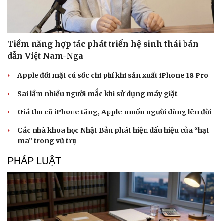
Văn hóa
Giải trí
Tiềm năng hợp tác phát triển hệ sinh thái bán
Sân khấu - Điện ảnh
Nghệ sĩ
dẫn Việt Nam-Nga
Văn học
Thời trang
Âm nhạc
Sao Việt
Apple đối mặt cú sốc chi phí khi sản xuất iPhone 18 Pro
Di sản
Sai lầm nhiều người mắc khi sử dụng máy giặt
Giá thu cũ iPhone tăng, Apple muốn người dùng lên đời
Các nhà khoa học Nhật Bản phát hiện dấu hiệu của “hạt
ma” trong vũ trụ
PHÁP LUẬT