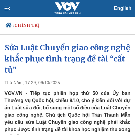
English
CHÍNH TRỊ
/
Sửa Luật Chuyển giao công nghệ
khắc phục tình trạng đề tài “cất
Chính trị
Xã hội
Đảng
Tin 24h
tủ”
Tổ chức nhân sự
Dự báo thời tiết
Quốc hội
Giáo dục
Thứ Năm, 17:29, 09/10/2025
Nhận diện sự thật
Dấu ấn VOV
Việc làm
VOV.VN - Tiếp tục phiên họp thứ 50 của Ủy ban
Biển đảo
Thường vụ Quốc hội, chiều 9/10, cho ý kiến đối với dự
án Luật sửa đổi, bổ sung một số điều của Luật Chuyển
giao công nghệ, Chủ tịch Quốc hội Trần Thanh Mẫn
yêu cầu sửa Luật Chuyển giao công nghệ phải khắc
phục được tình trạng đề tài khoa học nghiệm thu xong