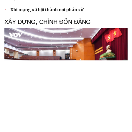
Khi mạng xã hội thành nơi phán xử
XÂY DỰNG, CHỈNH ĐỐN ĐẢNG
Bước phát triển trong bảo vệ nền tảng tư tưởng
của Đảng
Cô giáo trẻ lấy sự tiến bộ của học sinh làm thước đo thực
hành Chỉ thị 07