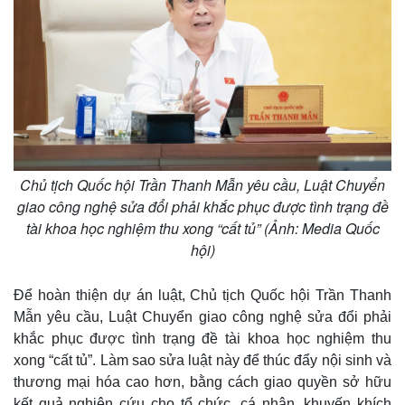
Thế giới
Multimedia
Quan sát
Video
Cuộc sống đó đây
Ảnh
Hồ sơ
E-Magazine
Chủ tịch Quốc hội Trần Thanh Mẫn yêu cầu, Luật Chuyển
Infographic
giao công nghệ sửa đổi phải khắc phục được tình trạng đề
tài khoa học nghiệm thu xong “cất tủ” (Ảnh: Media Quốc
hội)
Để hoàn thiện dự án luật, Chủ tịch Quốc hội Trần Thanh
Mẫn yêu cầu, Luật Chuyển giao công nghệ sửa đổi phải
khắc phục được tình trạng đề tài khoa học nghiệm thu
xong “cất tủ”. Làm sao sửa luật này để thúc đẩy nội sinh và
thương mại hóa cao hơn, bằng cách giao quyền sở hữu
kết quả nghiên cứu cho tổ chức, cá nhân, khuyến khích