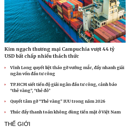
Kim ngạch thương mại Campuchia vượt 44 tỷ
USD bất chấp nhiều thách thức
Vĩnh Long quyết liệt tháo gỡ vướng mắc, đẩy nhanh giải
ngân vốn đầu tư công
Thể thao
Ô tô - Xe máy
TP.HCM siết tiến độ giải ngân đầu tư công, cảnh báo
Bóng đá
Ô tô
“thẻ vàng”, “thẻ đỏ”
Lịch thi đấu bóng đá
Xe máy
Thế giới thể thao
Tư vấn
Quyết tâm gỡ “Thẻ vàng” IUU trong năm 2026
eSports
Thúc đẩy thanh toán không dùng tiền mặt ở Việt Nam
Hậu trường
THẾ GIỚI