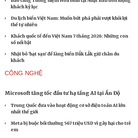
Hoa sữa
Khúc mùa thu
DU LỊCH
Hội chợ Du lịch quốc tế TP.HCM 2026 có quy mô
lớn nhất từ trước đến nay
Bảo tàng Tưởng niệm Hòa bình tại Nhật Bản đón lượng
khách kỷ lục
Du lịch biển Việt Nam: Muốn bứt phá phải vượt khỏi lợi
thế tự nhiên
Khách quốc tế đến Việt Nam 7 tháng 2026: Những con
số nổi bật
Nhặt bỏ 'hạt sạn' để làng biển Đắk Lắk giữ chân du
khách