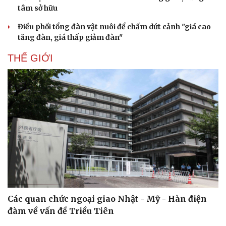
tâm sở hữu
Sức khỏe
Đời sống
Dinh dưỡng - món ngon
Nhà đẹp
Điều phối tổng đàn vật nuôi để chấm dứt cảnh "giá cao
Cây thuốc
Blog
tăng đàn, giá thấp giảm đàn"
Sản phụ khoa
Tình yêu - Gia đình
THẾ GIỚI
Nhi khoa
Nam khoa
Làm đẹp - giảm cân
Phòng mạch online
Ăn sạch sống khỏe
Các quan chức ngoại giao Nhật - Mỹ - Hàn điện
đàm về vấn đề Triều Tiên