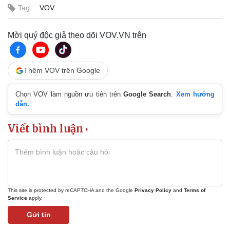
Tag:
VOV
Mời quý độc giả theo dõi VOV.VN trên
Thêm VOV trên Google
Chọn VOV làm nguồn ưu tiên trên
Google Search
.
Xem hướng
dẫn.
Viết bình luận
This site is protected by reCAPTCHA and the Google
Privacy Policy
and
Terms of
Thể thao
Ô tô - Xe máy
Service
apply.
Bóng đá
Ô tô
Gửi tin
Lịch thi đấu bóng đá
Xe máy
Thế giới thể thao
Tư vấn