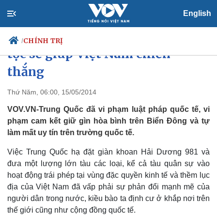
English
Sức mạnh đại đoàn kết toàn dân
CHÍNH TRỊ
/
tộc sẽ giúp Việt Nam chiến
thắng
Chính trị
Xã hội
Thứ Năm, 06:00, 15/05/2014
Đảng
Tin 24h
VOV.VN-Trung Quốc đã vi phạm luật pháp quốc tế, vi
Tổ chức nhân sự
Dự báo thời tiết
phạm cam kết giữ gìn hòa bình trên Biển Đông và tự
Quốc hội
Giáo dục
làm mất uy tín trên trường quốc tế.
Nhận diện sự thật
Dấu ấn VOV
Việc làm
Việc Trung Quốc hạ đặt giàn khoan Hải Dương 981 và
Biển đảo
đưa một lượng lớn tàu các loại, kể cả tàu quân sự vào
hoạt động trái phép tại vùng đặc quyền kinh tế và thềm lục
địa của Việt Nam đã vấp phải sự phản đổi mạnh mẽ của
người dân trong nước, kiều bào ta định cư ở khắp nơi trên
thế giới cũng như cộng đồng quốc tế.