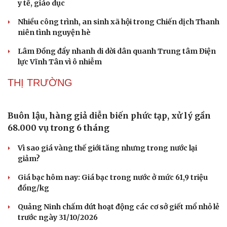
3 triệu học sinh, sinh viên TP.HCM được khám
miễn phí từ năm 2026-2027
Sau phản ánh của VOV, điểm ngập ở xã Lưu Vệ cơ bản
được xử lý
56 trụ sở công dôi dư ở TP.HCM được chuyển thành cơ sở
y tế, giáo dục
Nhiều công trình, an sinh xã hội trong Chiến dịch Thanh
niên tình nguyện hè
Lâm Đồng đẩy nhanh di dời dân quanh Trung tâm Điện
lực Vĩnh Tân vì ô nhiễm
THỊ TRƯỜNG
Buôn lậu, hàng giả diễn biến phức tạp, xử lý gần