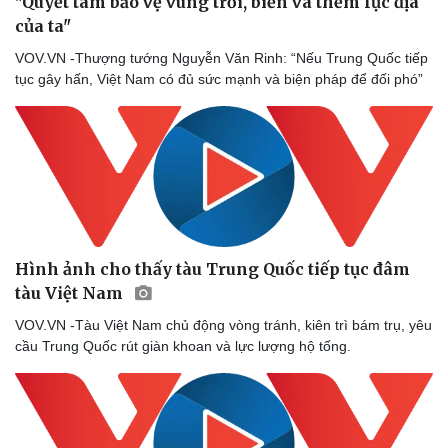
"Quyết tâm bảo vệ vùng trời, biển và thềm lục địa
của ta"
VOV.VN -Thượng tướng Nguyễn Văn Rinh: “Nếu Trung Quốc tiếp
tục gây hấn, Việt Nam có đủ sức mạnh và biện pháp để đối phó”
Hình ảnh cho thấy tàu Trung Quốc tiếp tục đâm
tàu Việt Nam
VOV.VN -Tàu Việt Nam chủ động vòng tránh, kiên trì bám trụ, yêu
cầu Trung Quốc rút giàn khoan và lực lượng hộ tống.