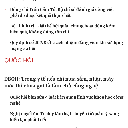
Khi mạng xã hội thành nơi phán xử
XÂY DỰNG, CHỈNH ĐỐN ĐẢNG
Điểm mới đột phá trong Chỉ thị số 07 về thực
hành tư tưởng, phong cách Hồ Chí Minh
Đảng ủy các cơ quan Đảng Trung ương xây dựng phần
mềm đánh giá cán bộ theo KPI
Đồng chí Trần Cẩm Tú: Bộ chỉ số đánh giá công việc
phải đo được kết quả thực chất
Bộ Chính trị: Giải thể hội quần chúng hoạt động kém
hiệu quả, không đúng tôn chỉ
Quy định số 207: Siết trách nhiệm đảng viên khi sử dụng
mạng xã hội
QUỐC HỘI