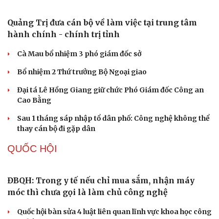
Tuyên án chung thân người mẹ sát hại con ruột để trục
lợi tiền bảo hiểm
Giang hồ mạng “Tiến Bịp” lĩnh án 8 năm tù
Khởi tố cha dượng bạo hành con riêng của vợ
Công an Cần Thơ bàn giao đối tượng truy nã cho công
an Đà Nẵng
TỔ CHỨC NHÂN SỰ
Quảng Trị đưa cán bộ về làm việc tại trung tâm
hành chính - chính trị tỉnh
Cà Mau bổ nhiệm 3 phó giám đốc sở
Bổ nhiệm 2 Thứ trưởng Bộ Ngoại giao
Đại tá Lê Hồng Giang giữ chức Phó Giám đốc Công an
Cao Bằng