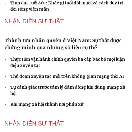
Dấu hiệu tiền mãn kinh sớm phụ nữ cần biết
Tôi bất lực khi vợ luôn mang chuyện ở rể ra làm "vũ khí"
sau mỗi lần cãi nhau
Hoa sữa
Khúc mùa thu
Tình dục tuổi 40+: Khác gì tuổi đôi mươi và cách duy trì
Cải chính
đời sống viên mãn
NHẬN DIỆN SỰ THẬT
Thành tựu nhân quyền ở Việt Nam: Sự thật được
chứng minh qua những số liệu cụ thể
Thực tiễn vận hành chính quyền ba cấp bác bỏ mọi luận
điệu xuyên tạc