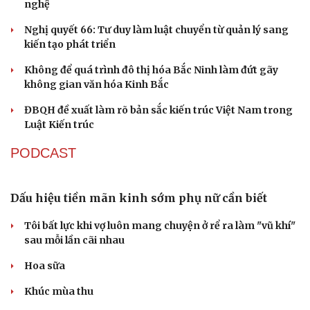
Sau 1 tháng sáp nhập tổ dân phố: Công nghệ không thể
thay cán bộ đi gặp dân
QUỐC HỘI
ĐBQH: Trong y tế nếu chỉ mua sắm, nhận máy
móc thì chưa gọi là làm chủ công nghệ
Quốc hội bàn sửa 4 luật liên quan lĩnh vực khoa học công
nghệ
Nghị quyết 66: Tư duy làm luật chuyển từ quản lý sang
kiến tạo phát triển
Không để quá trình đô thị hóa Bắc Ninh làm đứt gãy
không gian văn hóa Kinh Bắc
ĐBQH đề xuất làm rõ bản sắc kiến trúc Việt Nam trong
Luật Kiến trúc
PODCAST