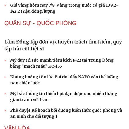
68.000 vụ trong 6 tháng
Vì sao giá vàng thế giới tăng nhưng trong nước lại
giảm?
Giá bạc hôm nay: Giá bạc trong nước ở mức 61,9 triệu
đồng/kg
Văn hóa
Giải trí
Sân khấu - Điện ảnh
Nghệ sĩ
Quảng Ninh chấm dứt hoạt động các cơ sở giết mổ nhỏ lẻ
Văn học
Thời trang
trước ngày 31/10/2026
Âm nhạc
Sao Việt
Giá vàng hôm nay 7/8: Vàng trong nước có giá 139,2-
Di sản
142,2 triệu đồng/lượng
QUÂN SỰ - QUỐC PHÒNG
Lâm Đồng lập đơn vị chuyên trách tìm kiếm, quy
tập hài cốt liệt sĩ
Mỹ duy trì sức mạnh tiêm kích F-22 tại Trung Đông
bằng “mạch máu” KC-135