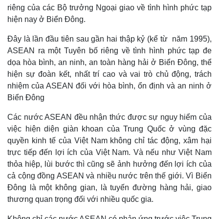
riêng của các Bộ trưởng Ngoại giao về tình hình phức tạp
hiện nay ở Biển Đông.
Đây là lần đầu tiên sau gần hai thập kỷ (kể từ năm 1995),
ASEAN ra một Tuyên bố riêng về tình hình phức tạp đe
dọa hòa bình, an ninh, an toàn hàng hải ở Biển Đông, thể
hiện sự đoàn kết, nhất trí cao và vai trò chủ động, trách
nhiệm của ASEAN đối với hòa bình, ổn định và an ninh ở
Biển Đông
Các nước ASEAN đều nhận thức được sự nguy hiểm của
việc hiện diện giàn khoan của Trung Quốc ở vùng đặc
quyền kinh tế của Việt Nam không chỉ tác động, xâm hại
trực tiếp đến lợi ích của Việt Nam. Và nếu như Việt Nam
thỏa hiệp, lùi bước thì cũng sẽ ảnh hưởng đến lợi ích của
cả cộng đồng ASEAN và nhiều nước trên thế giới. Vì Biển
Pháp luật
Quân sự - Quốc phòng
Đông là một không gian, là tuyến đường hàng hải, giao
Vụ án
Vũ khí
thương quan trọng đối với nhiều quốc gia.
Tin nóng
Việt Nam
Tư vấn luật
Phân tích
Không chỉ các nước ASEAN có phản ứng trước việc Trung