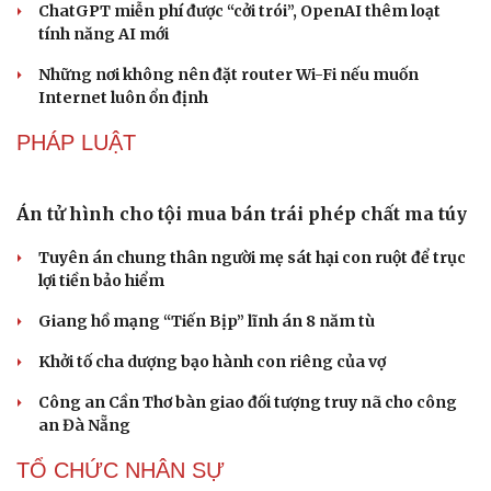
CÔNG NGHỆ
Microsoft tăng tốc đầu tư hạ tầng AI tại Ấn Độ
Trung Quốc đưa vào hoạt động cơ sở điện toán AI lớn
nhất thế giới
Meta bị buộc bồi thường 567 triệu USD vì gây hại cho trẻ
Du lịch
Podcast
em
Tư vấn
Câu chuyện thời sự
ChatGPT miễn phí được “cởi trói”, OpenAI thêm loạt
Săn Tour
Đọc truyện đêm khuya
tính năng AI mới
check-in
Cửa sổ tình yêu
Kể chuyện cho bé
Những nơi không nên đặt router Wi-Fi nếu muốn
Hạt giống tâm hồn
Internet luôn ổn định
PHÁP LUẬT
Án tử hình cho tội mua bán trái phép chất ma túy