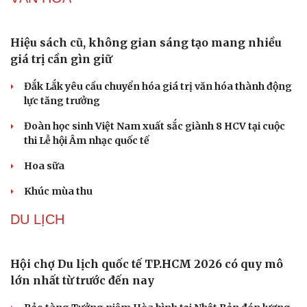
Khủng hoảng tên lửa Patriot đẩy NATO vào thế lưỡng
nan chiến lược
Mỹ bác thông tin thiếu hụt đạn dược sau nhiều tháng
giao tranh với Iran
Phê duyệt Kế hoạch bồi dưỡng kiến thức quốc phòng và
an ninh cho đối tượng 1
VĂN HÓA
Hiệu sách cũ, không gian sáng tạo mang nhiều
giá trị cần gìn giữ
Đắk Lắk yêu cầu chuyển hóa giá trị văn hóa thành động
lực tăng trưởng
Đoàn học sinh Việt Nam xuất sắc giành 8 HCV tại cuộc
thi Lễ hội Âm nhạc quốc tế