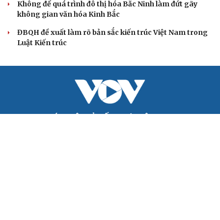
ĐBQH: Trong y tế nếu chỉ mua sắm, nhận máy
móc thì chưa gọi là làm chủ công nghệ
Quốc hội bàn sửa 4 luật liên quan lĩnh vực khoa học công
nghệ
Nghị quyết 66: Tư duy làm luật chuyển từ quản lý sang
kiến tạo phát triển
Không để quá trình đô thị hóa Bắc Ninh làm đứt gãy
không gian văn hóa Kinh Bắc
ĐBQH đề xuất làm rõ bản sắc kiến trúc Việt Nam trong
Luật Kiến trúc