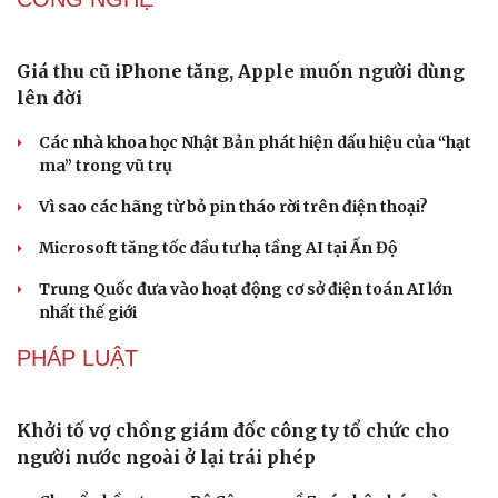
Giá thu cũ iPhone tăng, Apple muốn người dùng
lên đời
Các nhà khoa học Nhật Bản phát hiện dấu hiệu của “hạt
ma” trong vũ trụ
Vì sao các hãng từ bỏ pin tháo rời trên điện thoại?
Microsoft tăng tốc đầu tư hạ tầng AI tại Ấn Độ
Trung Quốc đưa vào hoạt động cơ sở điện toán AI lớn
Văn hóa
Giải trí
nhất thế giới
Sân khấu - Điện ảnh
Nghệ sĩ
Văn học
Thời trang
PHÁP LUẬT
Âm nhạc
Sao Việt
Di sản
Khởi tố vợ chồng giám đốc công ty tổ chức cho
người nước ngoài ở lại trái phép