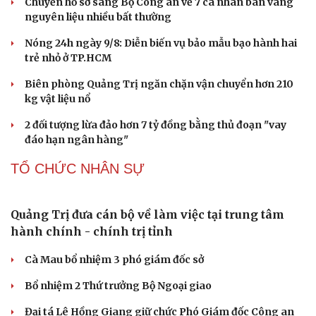
Chuyển hồ sơ sang Bộ Công an về 7 cá nhân bán vàng
nguyên liệu nhiều bất thường
Nóng 24h ngày 9/8: Diễn biến vụ bảo mẫu bạo hành hai
trẻ nhỏ ở TP.HCM
Biên phòng Quảng Trị ngăn chặn vận chuyển hơn 210
kg vật liệu nổ
2 đối tượng lừa đảo hơn 7 tỷ đồng bằng thủ đoạn "vay
đáo hạn ngân hàng"
TỔ CHỨC NHÂN SỰ
Quảng Trị đưa cán bộ về làm việc tại trung tâm
hành chính - chính trị tỉnh
Cà Mau bổ nhiệm 3 phó giám đốc sở
Bổ nhiệm 2 Thứ trưởng Bộ Ngoại giao
Đại tá Lê Hồng Giang giữ chức Phó Giám đốc Công an