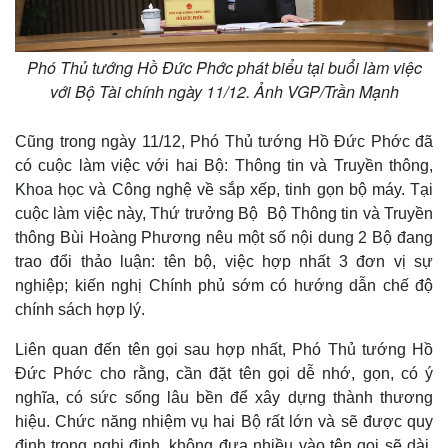
Khởi nghiệp
Tiêu dùng
Tỷ giá
Chứng khoán
Phó Thủ tướng Hồ Đức Phớc phát biểu tại buổi làm việc
Giá cà phê
với Bộ Tài chính ngày 11/12. Ảnh VGP/Trần Mạnh
Cũng trong ngày 11/12, Phó Thủ tướng Hồ Đức Phớc đã
có cuộc làm việc với hai Bộ: Thông tin và Truyền thông,
Khoa học và Công nghệ về sắp xếp, tinh gọn bộ máy. Tại
cuộc làm việc này, Thứ trưởng Bộ Bộ Thông tin và Truyền
thông Bùi Hoàng Phương nêu một số nội dung 2 Bộ đang
trao đổi thảo luận: tên bộ, việc hợp nhất 3 đơn vị sự
nghiệp; kiến nghị Chính phủ sớm có hướng dẫn chế độ
chính sách hợp lý.
Liên quan đến tên gọi sau hợp nhất, Phó Thủ tướng Hồ
Đức Phớc cho rằng, cần đặt tên gọi dễ nhớ, gọn, có ý
nghĩa, có sức sống lâu bền để xây dựng thành thương
hiệu. Chức năng nhiệm vụ hai Bộ rất lớn và sẽ được quy
định trong nghị định, không đưa nhiều vào tên gọi sẽ dài,