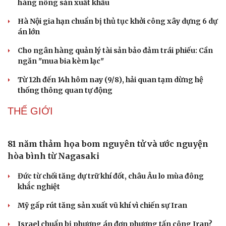
hàng nông sản xuất khẩu
Doanh nghiệp
Công nghệ
Thông tin doanh nghiệp
Sành điệu
Hà Nội gia hạn chuẩn bị thủ tục khởi công xây dựng 6 dự
Doanh nghiệp 24h
Tin Công nghệ
án lớn
Doanh nhân
Trải nghiệm
Cho ngân hàng quản lý tài sản bảo đảm trái phiếu: Cần
Vì cộng đồng
Chuyển đổi số
ngăn "mua bia kèm lạc"
Từ 12h đến 14h hôm nay (9/8), hải quan tạm dừng hệ
thống thông quan tự động
THẾ GIỚI
81 năm thảm họa bom nguyên tử và ước nguyện
hòa bình từ Nagasaki
Đức từ chối tăng dự trữ khí đốt, châu Âu lo mùa đông
khắc nghiệt
Mỹ gấp rút tăng sản xuất vũ khí vì chiến sự Iran
Israel chuẩn bị phương án đơn phương tấn công Iran?