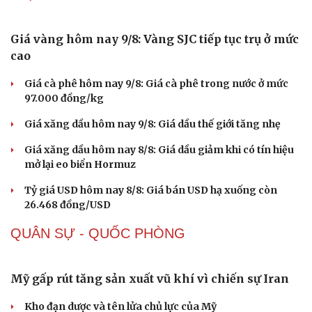
Giá vàng hôm nay 9/8: Vàng SJC tiếp tục trụ ở mức
cao
Giá cà phê hôm nay 9/8: Giá cà phê trong nước ở mức
97.000 đồng/kg
Giá xăng dầu hôm nay 9/8: Giá dầu thế giới tăng nhẹ
Giá xăng dầu hôm nay 8/8: Giá dầu giảm khi có tín hiệu
mở lại eo biển Hormuz
Tỷ giá USD hôm nay 8/8: Giá bán USD hạ xuống còn
26.468 đồng/USD
Sức khỏe
Đời sống
QUÂN SỰ - QUỐC PHÒNG
Dinh dưỡng - món ngon
Nhà đẹp
Cây thuốc
Blog
Sản phụ khoa
Tình yêu - Gia đình
Mỹ gấp rút tăng sản xuất vũ khí vì chiến sự Iran
Nhi khoa
Nam khoa
Kho đạn dược và tên lửa chủ lực của Mỹ