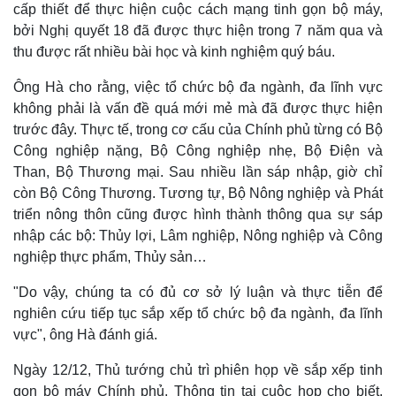
cấp thiết để thực hiện cuộc cách mạng tinh gọn bộ máy,
bởi Nghị quyết 18 đã được thực hiện trong 7 năm qua và
thu được rất nhiều bài học và kinh nghiệm quý báu.
Thế giới
Multimedia
Ông Hà cho rằng, việc tổ chức bộ đa ngành, đa lĩnh vực
Quan sát
Video
không phải là vấn đề quá mới mẻ mà đã được thực hiện
Cuộc sống đó đây
Ảnh
trước đây. Thực tế, trong cơ cấu của Chính phủ từng có Bộ
Hồ sơ
E-Magazine
Công nghiệp nặng, Bộ Công nghiệp nhẹ, Bộ Điện và
Infographic
Than, Bộ Thương mại. Sau nhiều lần sáp nhập, giờ chỉ
còn Bộ Công Thương. Tương tự, Bộ Nông nghiệp và Phát
triển nông thôn cũng được hình thành thông qua sự sáp
nhập các bộ: Thủy lợi, Lâm nghiệp, Nông nghiệp và Công
nghiệp thực phẩm, Thủy sản…
"Do vậy, chúng ta có đủ cơ sở lý luận và thực tiễn để
nghiên cứu tiếp tục sắp xếp tổ chức bộ đa ngành, đa lĩnh
vực", ông Hà đánh giá.
Ngày 12/12, Thủ tướng chủ trì phiên họp về sắp xếp tinh
gọn bộ máy Chính phủ. Thông tin tại cuộc họp cho biết,