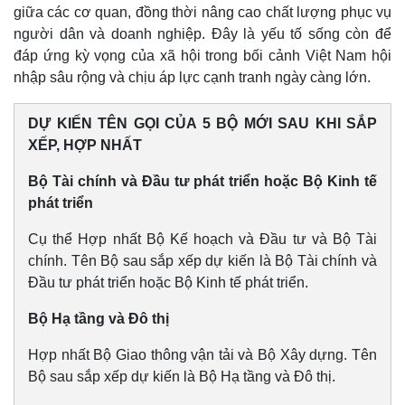
giữa các cơ quan, đồng thời nâng cao chất lượng phục vụ
người dân và doanh nghiệp. Đây là yếu tố sống còn để
đáp ứng kỳ vọng của xã hội trong bối cảnh Việt Nam hội
nhập sâu rộng và chịu áp lực cạnh tranh ngày càng lớn.
DỰ KIẾN TÊN GỌI CỦA 5 BỘ MỚI SAU KHI SẮP
XẾP, HỢP NHẤT
Bộ Tài chính và Đầu tư phát triển hoặc Bộ Kinh tế
phát triển
Cụ thể Hợp nhất Bộ Kế hoạch và Đầu tư và Bộ Tài
chính. Tên Bộ sau sắp xếp dự kiến là Bộ Tài chính và
Pháp luật
Quân sự - Quốc phòng
Đầu tư phát triển hoặc Bộ Kinh tế phát triển.
Vụ án
Vũ khí
Tin nóng
Việt Nam
Bộ Hạ tầng và Đô thị
Tư vấn luật
Phân tích
Hợp nhất Bộ Giao thông vận tải và Bộ Xây dựng. Tên
Bộ sau sắp xếp dự kiến là Bộ Hạ tầng và Đô thị.