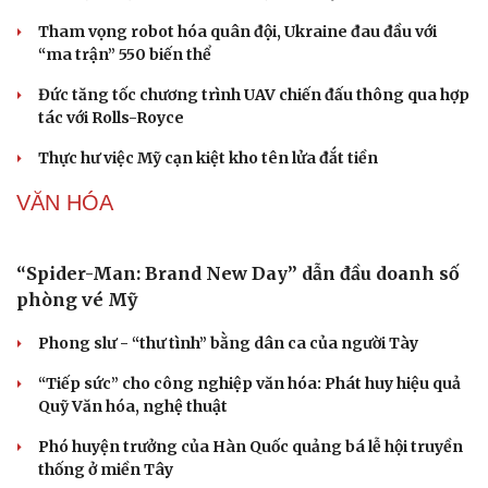
Làm đẹp - giảm cân
Tham vọng robot hóa quân đội, Ukraine đau đầu với
Phòng mạch online
“ma trận” 550 biến thể
Ăn sạch sống khỏe
Đức tăng tốc chương trình UAV chiến đấu thông qua hợp
tác với Rolls-Royce
Thực hư việc Mỹ cạn kiệt kho tên lửa đắt tiền
VĂN HÓA
“Spider-Man: Brand New Day” dẫn đầu doanh số
phòng vé Mỹ
Phong slư - “thư tình” bằng dân ca của người Tày
“Tiếp sức” cho công nghiệp văn hóa: Phát huy hiệu quả
Quỹ Văn hóa, nghệ thuật
Phó huyện trưởng của Hàn Quốc quảng bá lễ hội truyền
thống ở miền Tây