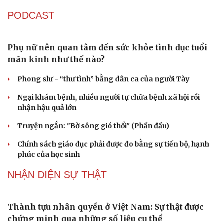
PODCAST
Phụ nữ nên quan tâm đến sức khỏe tình dục tuổi
mãn kinh như thế nào?
Du lịch
Podcast
Phong slư - “thư tình” bằng dân ca của người Tày
Tư vấn
Câu chuyện thời sự
Săn Tour
Đọc truyện đêm khuya
Ngại khám bệnh, nhiều người tự chữa bệnh xã hội rồi
check-in
Cửa sổ tình yêu
nhận hậu quả lớn
Kể chuyện cho bé
Hạt giống tâm hồn
Truyện ngắn: "Bờ sông gió thổi" (Phần đầu)
Chính sách giáo dục phải được đo bằng sự tiến bộ, hạnh
phúc của học sinh
NHẬN DIỆN SỰ THẬT
Thành tựu nhân quyền ở Việt Nam: Sự thật được
chứng minh qua những số liệu cụ thể