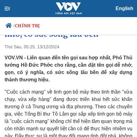
English
Tên gọi sau hợp nhất: Gọn, dễ
CHÍNH TRỊ
/
nhớ, có sức sống lâu bền
Thứ Sáu, 05:25, 13/12/2024
VOV.VN - Liên quan đến tên gọi sau hợp nhất, Phó Thủ
Chính trị
Xã hội
tướng Hồ Đức Phớc cho rằng, cần đặt tên gọi dễ nhớ,
Đảng
Tin 24h
gọn, có ý nghĩa, có sức sống lâu bền để xây dựng
Tổ chức nhân sự
Dự báo thời tiết
Quốc hội
Giáo dục
thành thương hiệu.
Nhận diện sự thật
Dấu ấn VOV
Việc làm
"Cuộc cách mạng" về tinh gọn bộ máy theo tinh thần "vừa
Biển đảo
chạy, vừa xếp hàng" đang được triển khai hết sức khẩn
trương ở cả Trung ương và địa phương. Theo các chuyên
gia, việc Tổng Bí thư Tô Lâm gọi sắp xếp tinh gọn bộ máy
là "cuộc cách mạng" không chỉ thể hiện tầm quan trọng mà
còn nhấn mạnh sự quyết liệt cần có để thực hiện nhiệm vụ
này. Đây thực sự là một thay đổi mang tính đột phá, không