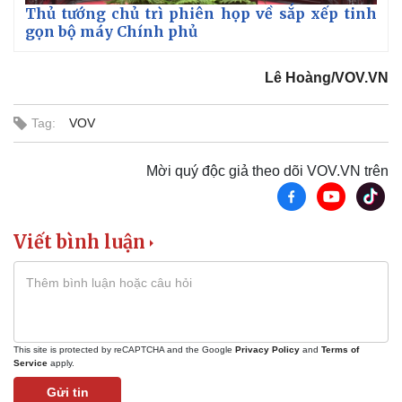
Thủ tướng chủ trì phiên họp về sắp xếp tinh
gọn bộ máy Chính phủ
Lê Hoàng/VOV.VN
Thể thao
Ô tô - Xe máy
Tag:
VOV
Bóng đá
Ô tô
Lịch thi đấu bóng đá
Xe máy
Mời quý độc giả theo dõi VOV.VN trên
Thế giới thể thao
Tư vấn
eSports
Hậu trường
Viết bình luận
This site is protected by reCAPTCHA and the Google
Privacy Policy
and
Terms of
Service
apply.
Gửi tin