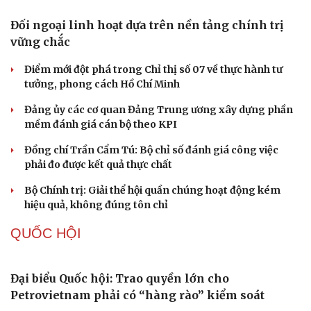
điệu xuyên tạc
Thủ đoạn xuyên tạc mới trên không gian mạng thời AI
Tự cảnh giác trước tâm lý đám đông khi dùng mạng xã
hội
Khi mạng xã hội thành nơi phán xử
XÂY DỰNG, CHỈNH ĐỐN ĐẢNG
Đối ngoại linh hoạt dựa trên nền tảng chính trị
vững chắc
Điểm mới đột phá trong Chỉ thị số 07 về thực hành tư
tưởng, phong cách Hồ Chí Minh
Đảng ủy các cơ quan Đảng Trung ương xây dựng phần
mềm đánh giá cán bộ theo KPI
Đồng chí Trần Cẩm Tú: Bộ chỉ số đánh giá công việc