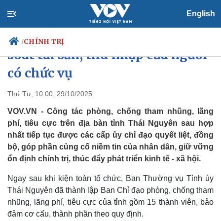
English
Thái Nguyên chú trọng kiểm
CHÍNH TRỊ
/
soát tài sản, thu nhập của người
có chức vụ
Chính trị
Xã hội
Thứ Tư, 10:00, 29/10/2025
Đảng
Tin 24h
VOV.VN - Công tác phòng, chống tham nhũng, lãng
Tổ chức nhân sự
Dự báo thời tiết
phí, tiêu cực trên địa bàn tỉnh Thái Nguyên sau hợp
Quốc hội
Giáo dục
nhất tiếp tục được các cấp ủy chỉ đạo quyết liệt, đồng
Nhận diện sự thật
Dấu ấn VOV
bộ, góp phần củng cố niềm tin của nhân dân, giữ vững
Việc làm
Biển đảo
ổn định chính trị, thúc đẩy phát triển kinh tế - xã hội.
Ngay sau khi kiện toàn tổ chức, Ban Thường vụ Tỉnh ủy
Thái Nguyên đã thành lập Ban Chỉ đạo phòng, chống tham
nhũng, lãng phí, tiêu cực của tỉnh gồm 15 thành viên, bảo
đảm cơ cấu, thành phần theo quy định.