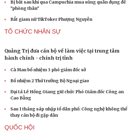
Biên phòng Quảng Trị ngăn chặn vận chuyển
hơn 210 kg vật liệu nổ
2 đối tượng lừa đảo hơn 7 tỷ đồng bằng thủ đoạn "vay
đáo hạn ngân hàng"
Tạm giam cha dượng hành hạ, bắt bé gái 11 tuổi quỳ đến
1 giờ sáng
Bị bắt sau khi qua Campuchia mua súng quân dụng để
"phòng thân"
Bắt giam nữ TikToker Phượng Nguyễn
TỔ CHỨC NHÂN SỰ
Quảng Trị đưa cán bộ về làm việc tại trung tâm
hành chính - chính trị tỉnh