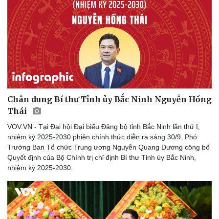
Chân dung Bí thư Tỉnh ủy Bắc Ninh Nguyễn Hồng
Thái
Pháp luật
Quân sự - Quốc phòng
Vụ án
Vũ khí
VOV.VN - Tại Đại hội Đại biểu Đảng bộ tỉnh Bắc Ninh lần thứ I,
Tin nóng
Việt Nam
nhiệm kỳ 2025-2030 phiên chính thức diễn ra sáng 30/9, Phó
Tư vấn luật
Phân tích
Trưởng Ban Tổ chức Trung ương Nguyễn Quang Dương công bố
Quyết định của Bộ Chính trị chỉ định Bí thư Tỉnh ủy Bắc Ninh,
nhiệm kỳ 2025-2030.