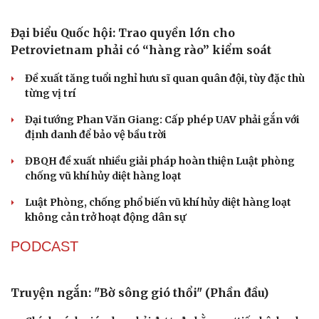
Cà Mau bổ nhiệm 3 phó giám đốc sở
Bổ nhiệm 2 Thứ trưởng Bộ Ngoại giao
Đại tá Lê Hồng Giang giữ chức Phó Giám đốc Công an
Cao Bằng
Du lịch
Podcast
Sau 1 tháng sáp nhập tổ dân phố: Công nghệ không thể
Tư vấn
Câu chuyện thời sự
thay cán bộ đi gặp dân
Săn Tour
Đọc truyện đêm khuya
check-in
Cửa sổ tình yêu
QUỐC HỘI
Kể chuyện cho bé
Hạt giống tâm hồn
Đại biểu Quốc hội: Trao quyền lớn cho
Petrovietnam phải có “hàng rào” kiểm soát
Đề xuất tăng tuổi nghỉ hưu sĩ quan quân đội, tùy đặc thù
từng vị trí
Đại tướng Phan Văn Giang: Cấp phép UAV phải gắn với
định danh để bảo vệ bầu trời
ĐBQH đề xuất nhiều giải pháp hoàn thiện Luật phòng