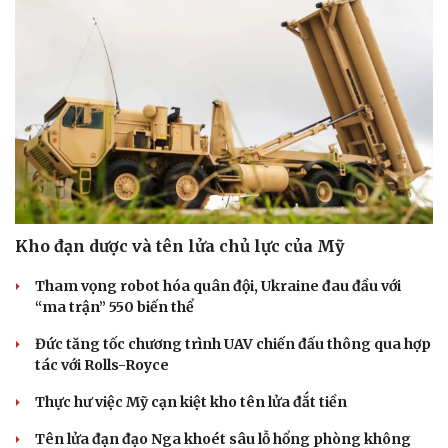
Sức khỏe
Đời sống
Dinh dưỡng - món ngon
Nhà đẹp
Kho đạn dược và tên lửa chủ lực của Mỹ
Cây thuốc
Blog
Sản phụ khoa
Tình yêu - Gia đình
Tham vọng robot hóa quân đội, Ukraine đau đầu với
Nhi khoa
“ma trận” 550 biến thể
Nam khoa
Làm đẹp - giảm cân
Đức tăng tốc chương trình UAV chiến đấu thông qua hợp
Phòng mạch online
tác với Rolls-Royce
Ăn sạch sống khỏe
Thực hư việc Mỹ cạn kiệt kho tên lửa đắt tiền
Tên lửa đạn đạo Nga khoét sâu lỗ hổng phòng không