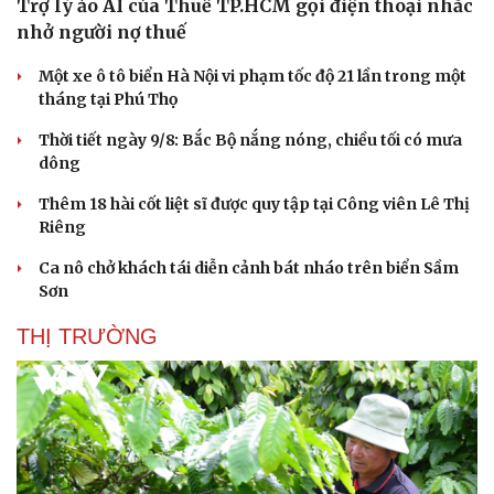
Trợ lý ảo AI của Thuế TP.HCM gọi điện thoại nhắc
nhở người nợ thuế
Doanh nghiệp
Công nghệ
Một xe ô tô biển Hà Nội vi phạm tốc độ 21 lần trong một
Thông tin doanh nghiệp
Sành điệu
tháng tại Phú Thọ
Doanh nghiệp 24h
Tin Công nghệ
Thời tiết ngày 9/8: Bắc Bộ nắng nóng, chiều tối có mưa
Doanh nhân
Trải nghiệm
dông
Vì cộng đồng
Chuyển đổi số
Thêm 18 hài cốt liệt sĩ được quy tập tại Công viên Lê Thị
Riêng
Ca nô chở khách tái diễn cảnh bát nháo trên biển Sầm
Sơn
THỊ TRƯỜNG