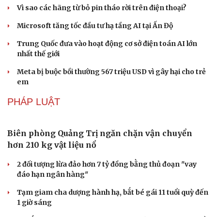
từ trước đến nay
Sân khấu - Điện ảnh
Nghệ sĩ
Văn học
Thời trang
Bảo tàng Tưởng niệm Hòa bình tại Nhật Bản đón lượng
Âm nhạc
Sao Việt
khách kỷ lục
Di sản
CÔNG NGHỆ
Các nhà khoa học Nhật Bản phát hiện dấu hiệu
của “hạt ma” trong vũ trụ
Vì sao các hãng từ bỏ pin tháo rời trên điện thoại?
Microsoft tăng tốc đầu tư hạ tầng AI tại Ấn Độ
Trung Quốc đưa vào hoạt động cơ sở điện toán AI lớn
nhất thế giới
Meta bị buộc bồi thường 567 triệu USD vì gây hại cho trẻ
em
PHÁP LUẬT