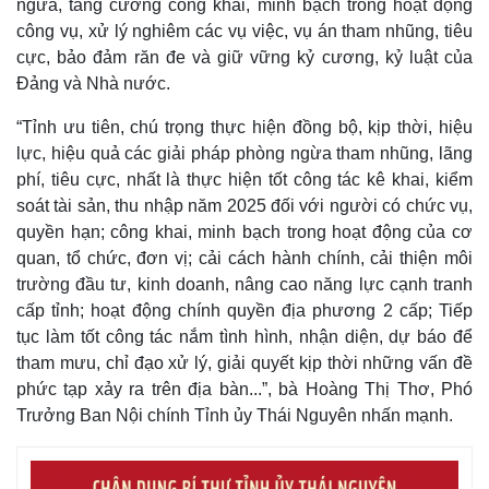
ngừa, tăng cường công khai, minh bạch trong hoạt động
Infographic
công vụ, xử lý nghiêm các vụ việc, vụ án tham nhũng, tiêu
cực, bảo đảm răn đe và giữ vững kỷ cương, kỷ luật của
Đảng và Nhà nước.
“Tỉnh ưu tiên, chú trọng thực hiện đồng bộ, kịp thời, hiệu
lực, hiệu quả các giải pháp phòng ngừa tham nhũng, lãng
phí, tiêu cực, nhất là thực hiện tốt công tác kê khai, kiểm
soát tài sản, thu nhập năm 2025 đối với người có chức vụ,
quyền hạn; công khai, minh bạch trong hoạt động của cơ
quan, tổ chức, đơn vị; cải cách hành chính, cải thiện môi
trường đầu tư, kinh doanh, nâng cao năng lực cạnh tranh
cấp tỉnh; hoạt động chính quyền địa phương 2 cấp; Tiếp
tục làm tốt công tác nắm tình hình, nhận diện, dự báo để
tham mưu, chỉ đạo xử lý, giải quyết kịp thời những vấn đề
phức tạp xảy ra trên địa bàn...”, bà Hoàng Thị Thơ, Phó
Trưởng Ban Nội chính Tỉnh ủy Thái Nguyên nhấn mạnh.