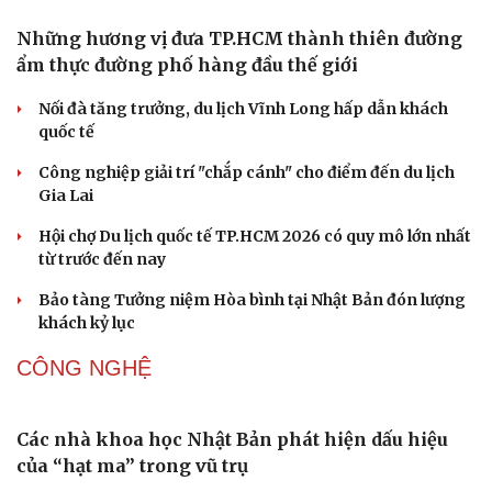
The Odyssey vượt 1 tỷ USD, Christopher Nolan tái lập kỳ
tích sau 14 năm
Cần một hệ sinh thái trách nhiệm để ngăn âm nhạc lệch
chuẩn
Khi bảo tàng đưa hiện vật bước ra khỏi tủ kính trò
chuyện cùng công chúng
DU LỊCH
Những hương vị đưa TP.HCM thành thiên đường
ẩm thực đường phố hàng đầu thế giới
Nối đà tăng trưởng, du lịch Vĩnh Long hấp dẫn khách
quốc tế
Công nghiệp giải trí "chắp cánh" cho điểm đến du lịch
Gia Lai
Văn hóa
Giải trí
Hội chợ Du lịch quốc tế TP.HCM 2026 có quy mô lớn nhất