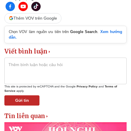
Thêm VOV trên Google
Kinh tế
Thị trường
Bất động sản
Giá vàng
Chọn VOV làm nguồn ưu tiên trên
Google Search
.
Xem hướng
Khởi nghiệp
Tiêu dùng
dẫn.
Tỷ giá
Chứng khoán
Viết bình luận
Giá cà phê
This site is protected by reCAPTCHA and the Google
Privacy Policy
and
Terms of
Service
apply.
Gửi tin
Tin liên quan