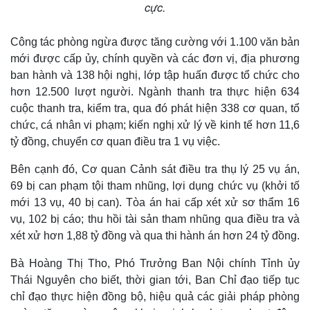
cực.
Công tác phòng ngừa được tăng cường với 1.100 văn bản
mới được cấp ủy, chính quyền và các đơn vị, địa phương
ban hành và 138 hội nghị, lớp tập huấn được tổ chức cho
hơn 12.500 lượt người. Ngành thanh tra thực hiện 634
cuộc thanh tra, kiểm tra, qua đó phát hiện 338 cơ quan, tổ
chức, cá nhân vi phạm; kiến nghị xử lý về kinh tế hơn 11,6
tỷ đồng, chuyển cơ quan điều tra 1 vụ việc.
Bên cạnh đó, Cơ quan Cảnh sát điều tra thụ lý 25 vụ án,
69 bị can phạm tội tham nhũng, lợi dụng chức vụ (khởi tố
mới 13 vụ, 40 bị can). Tòa án hai cấp xét xử sơ thẩm 16
vụ, 102 bị cáo; thu hồi tài sản tham nhũng qua điều tra và
xét xử hơn 1,88 tỷ đồng và qua thi hành án hơn 24 tỷ đồng.
Thế giới
Multimedia
Bà Hoàng Thị Tho, Phó Trưởng Ban Nội chính Tỉnh ủy
Quan sát
Video
Thái Nguyên cho biết, thời gian tới, Ban Chỉ đạo tiếp tục
Cuộc sống đó đây
Ảnh
chỉ đạo thực hiện đồng bộ, hiệu quả các giải pháp phòng
Hồ sơ
E-Magazine