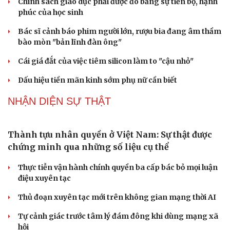
chống vũ khí hủy diệt hàng loạt
Luật Phòng, chống phổ biến vũ khí hủy diệt hàng loạt
không cản trở hoạt động dân sự
PODCAST
Truyện ngắn: "Bờ sông gió thổi" (Phần đầu)
Chính sách giáo dục phải được đo bằng sự tiến bộ, hạnh
phúc của học sinh
Bác sĩ cảnh báo phim người lớn, rượu bia đang âm thầm
bào mòn "bản lĩnh đàn ông"
Cái giá đắt của việc tiêm silicon làm to "cậu nhỏ"
Dấu hiệu tiền mãn kinh sớm phụ nữ cần biết
NHẬN DIỆN SỰ THẬT