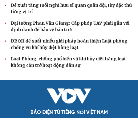
phải đo được kết quả thực chất
Bộ Chính trị: Giải thể hội quần chúng hoạt động kém
hiệu quả, không đúng tôn chỉ
QUỐC HỘI
Đại biểu Quốc hội: Trao quyền lớn cho
Petrovietnam phải có “hàng rào” kiểm soát
Đề xuất tăng tuổi nghỉ hưu sĩ quan quân đội, tùy đặc thù
từng vị trí
Đại tướng Phan Văn Giang: Cấp phép UAV phải gắn với
định danh để bảo vệ bầu trời
ĐBQH đề xuất nhiều giải pháp hoàn thiện Luật phòng
chống vũ khí hủy diệt hàng loạt
Luật Phòng, chống phổ biến vũ khí hủy diệt hàng loạt
không cản trở hoạt động dân sự