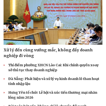
Xử lý đến cùng vướng mắc, không đẩy doanh
nghiệp đi vòng
Thí điểm phường XHCN Lào Cai: Khi chính quyền xoay
sở thủ tục thay doanh nghiệp
Đà Nẵng: Phát hiện và xử lý vụ kinh doanh lô than hoạt
Thể thao
Ô tô - Xe máy
tính nhập lậu
Bóng đá
Ô tô
Hưng Yên tổ chức Lễ hội và xúc tiến thương mại nhãn
Lịch thi đấu bóng đá
Xe máy
lồng năm 2026
Thế giới thể thao
Tư vấn
eSports