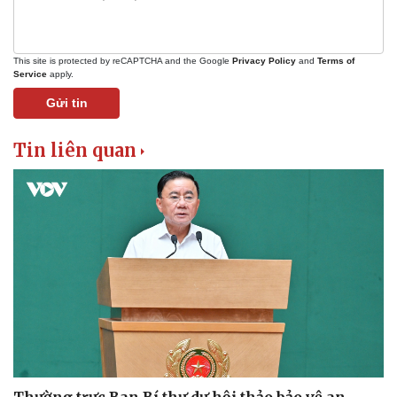
This site is protected by reCAPTCHA and the Google
Privacy Policy
and
Terms of
Service
apply.
Gửi tin
Tin liên quan
Pháp luật
Quân sự - Quốc phòng
Vụ án
Vũ khí
Tin nóng
Việt Nam
Tư vấn luật
Phân tích
Thường trực Ban Bí thư dự hội thảo bảo vệ an