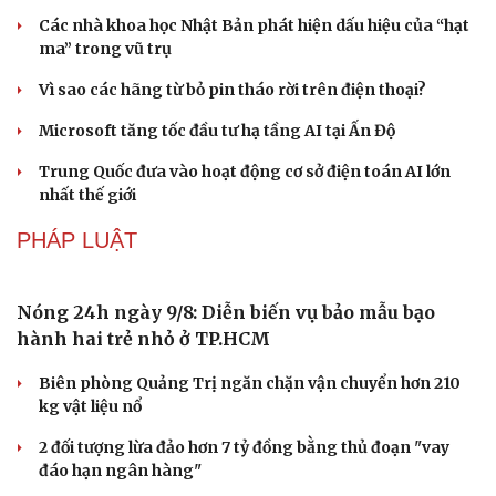
quốc tế
Công nghiệp giải trí "chắp cánh" cho điểm đến du lịch
Gia Lai
CÔNG NGHỆ
Văn hóa
Giải trí
Giá thu cũ iPhone tăng, Apple muốn người dùng
Sân khấu - Điện ảnh
Nghệ sĩ
lên đời
Văn học
Thời trang
Âm nhạc
Sao Việt
Các nhà khoa học Nhật Bản phát hiện dấu hiệu của “hạt
Di sản
ma” trong vũ trụ
Vì sao các hãng từ bỏ pin tháo rời trên điện thoại?
Microsoft tăng tốc đầu tư hạ tầng AI tại Ấn Độ
Trung Quốc đưa vào hoạt động cơ sở điện toán AI lớn
nhất thế giới
PHÁP LUẬT