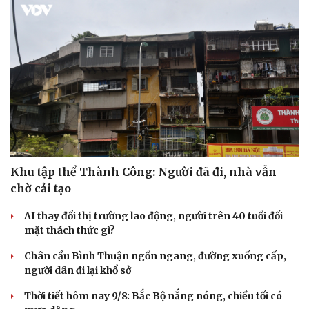
Doanh nghiệp
Công nghệ
Thông tin doanh nghiệp
Sành điệu
Doanh nghiệp 24h
Tin Công nghệ
Khu tập thể Thành Công: Người đã đi, nhà vẫn
Doanh nhân
Trải nghiệm
chờ cải tạo
Vì cộng đồng
Chuyển đổi số
AI thay đổi thị trường lao động, người trên 40 tuổi đối
mặt thách thức gì?
Chân cầu Bình Thuận ngổn ngang, đường xuống cấp,
người dân đi lại khổ sở
Thời tiết hôm nay 9/8: Bắc Bộ nắng nóng, chiều tối có