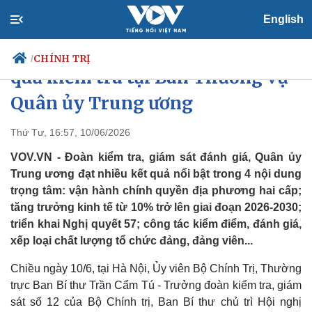
English
Thông qua dự thảo báo cáo kết
CHÍNH TRỊ
/
quả kiểm tra tại Ban Thường vụ
Quân ủy Trung ương
Chính trị
Xã hội
Thứ Tư, 16:57, 10/06/2026
Đảng
Tin 24h
VOV.VN - Đoàn kiểm tra, giám sát đánh giá, Quân ủy
Tổ chức nhân sự
Dự báo thời tiết
Trung ương đạt nhiều kết quả nổi bật trong 4 nội dung
Quốc hội
Giáo dục
trọng tâm: vận hành chính quyền địa phương hai cấp;
Nhận diện sự thật
Dấu ấn VOV
tăng trưởng kinh tế từ 10% trở lên giai đoạn 2026-2030;
Việc làm
Biển đảo
triển khai Nghị quyết 57; công tác kiểm điểm, đánh giá,
xếp loại chất lượng tổ chức đảng, đảng viên...
Chiều ngày 10/6, tại Hà Nội, Ủy viên Bộ Chính Trị, Thường
trực Ban Bí thư Trần Cẩm Tú - Trưởng đoàn kiểm tra, giám
sát số 12 của Bộ Chính trị, Ban Bí thư chủ trì Hội nghị