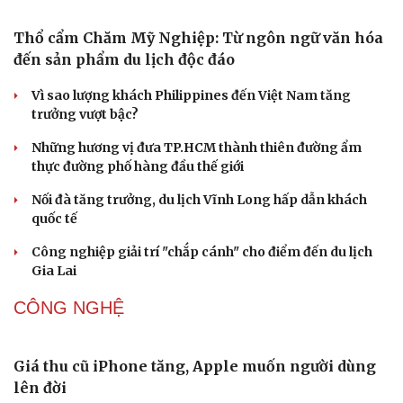
Phó huyện trưởng của Hàn Quốc quảng bá lễ hội truyền
thống ở miền Tây
Phản ứng của Dwayne Johnson khi Moana bị giới phê
bình chê bai
The Odyssey vượt 1 tỷ USD, Christopher Nolan tái lập kỳ
tích sau 14 năm
DU LỊCH
Thổ cẩm Chăm Mỹ Nghiệp: Từ ngôn ngữ văn hóa
đến sản phẩm du lịch độc đáo
Vì sao lượng khách Philippines đến Việt Nam tăng
trưởng vượt bậc?
Những hương vị đưa TP.HCM thành thiên đường ẩm
thực đường phố hàng đầu thế giới
Nối đà tăng trưởng, du lịch Vĩnh Long hấp dẫn khách