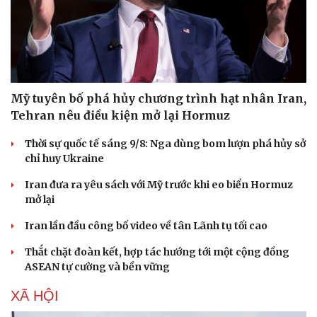
Mỹ tuyên bố phá hủy chương trình hạt nhân Iran,
Tehran nêu điều kiện mở lại Hormuz
Thời sự quốc tế sáng 9/8: Nga dùng bom lượn phá hủy sở
chỉ huy Ukraine
Iran đưa ra yêu sách với Mỹ trước khi eo biển Hormuz
mở lại
Iran lần đầu công bố video về tân Lãnh tụ tối cao
Thắt chặt đoàn kết, hợp tác hướng tới một cộng đồng
ASEAN tự cường và bền vững
XÃ HỘI