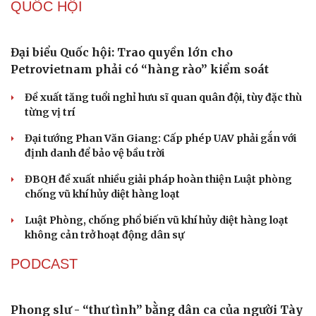
Cà Mau bổ nhiệm 3 phó giám đốc sở
Bổ nhiệm 2 Thứ trưởng Bộ Ngoại giao
Đại tá Lê Hồng Giang giữ chức Phó Giám đốc Công an
Cao Bằng
Sau 1 tháng sáp nhập tổ dân phố: Công nghệ không thể
thay cán bộ đi gặp dân
QUỐC HỘI
Đại biểu Quốc hội: Trao quyền lớn cho
Petrovietnam phải có “hàng rào” kiểm soát
Du lịch
Podcast
Đề xuất tăng tuổi nghỉ hưu sĩ quan quân đội, tùy đặc thù
Tư vấn
Câu chuyện thời sự
từng vị trí
Săn Tour
Đọc truyện đêm khuya
check-in
Cửa sổ tình yêu
Đại tướng Phan Văn Giang: Cấp phép UAV phải gắn với
Kể chuyện cho bé
định danh để bảo vệ bầu trời
Hạt giống tâm hồn