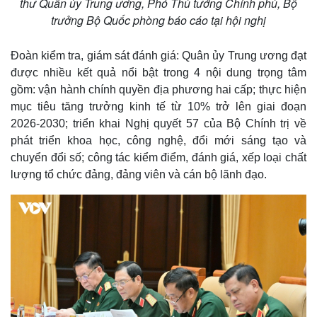
thư Quân ủy Trung ương, Phó Thủ tướng Chính phủ, Bộ
trưởng Bộ Quốc phòng báo cáo tại hội nghị
Đoàn kiểm tra, giám sát đánh giá: Quân ủy Trung ương đạt
được nhiều kết quả nổi bật trong 4 nội dung trọng tâm
gồm: vận hành chính quyền địa phương hai cấp; thực hiện
mục tiêu tăng trưởng kinh tế từ 10% trở lên giai đoạn
2026-2030; triển khai Nghị quyết 57 của Bộ Chính trị về
phát triển khoa học, công nghệ, đổi mới sáng tạo và
chuyển đổi số; công tác kiểm điểm, đánh giá, xếp loại chất
lượng tổ chức đảng, đảng viên và cán bộ lãnh đạo.
Thế giới
Multimedia
Quan sát
Video
Cuộc sống đó đây
Ảnh