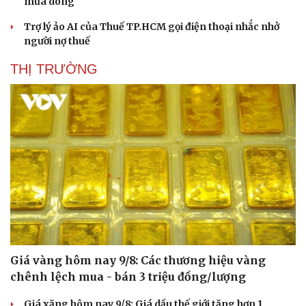
mưa dông
Trợ lý ảo AI của Thuế TP.HCM gọi điện thoại nhắc nhở
người nợ thuế
THỊ TRƯỜNG
Giá vàng hôm nay 9/8: Các thương hiệu vàng
chênh lệch mua - bán 3 triệu đồng/lượng
Giá xăng hôm nay 9/8: Giá dầu thế giới tăng hơn 1