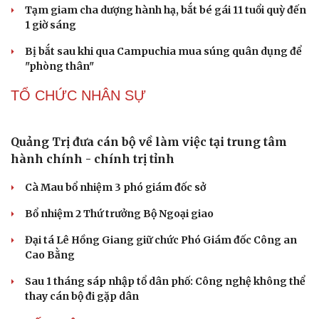
Nóng 24h ngày 9/8: Diễn biến vụ bảo mẫu bạo
hành hai trẻ nhỏ ở TP.HCM
Biên phòng Quảng Trị ngăn chặn vận chuyển hơn 210
kg vật liệu nổ
2 đối tượng lừa đảo hơn 7 tỷ đồng bằng thủ đoạn "vay
đáo hạn ngân hàng"
Tạm giam cha dượng hành hạ, bắt bé gái 11 tuổi quỳ đến
1 giờ sáng
Bị bắt sau khi qua Campuchia mua súng quân dụng để
"phòng thân"
TỔ CHỨC NHÂN SỰ
Quảng Trị đưa cán bộ về làm việc tại trung tâm
hành chính - chính trị tỉnh