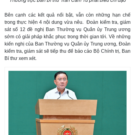
Bên cạnh các kết quả nổi bật, vẫn còn những hạn chế
trong thực hiện 4 nội dung vừa nêu. Đoàn kiểm tra, giám
sát số 12 đề nghị Ban Thường vụ Quân ủy Trung ương
Kinh tế
Thị trường
sớm có giải pháp khắc phục trong thời gian tới. Về những
Bất động sản
Giá vàng
kiến nghị của Ban Thường vụ Quân ủy Trung ương, Đoàn
Khởi nghiệp
Tiêu dùng
kiểm tra, giám sát sẽ tiếp thu để báo cáo Bộ Chính trị, Ban
Tỷ giá
Bí thư xem xét.
Chứng khoán
Giá cà phê