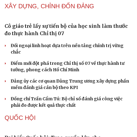
chứng minh qua những số liệu cụ thể
Thực tiễn vận hành chính quyền ba cấp bác bỏ mọi luận
điệu xuyên tạc
Cải chính
Thủ đoạn xuyên tạc mới trên không gian mạng thời AI
Tự cảnh giác trước tâm lý đám đông khi dùng mạng xã
hội
Khi mạng xã hội thành nơi phán xử
XÂY DỰNG, CHỈNH ĐỐN ĐẢNG
Cô giáo trẻ lấy sự tiến bộ của học sinh làm thước
đo thực hành Chỉ thị 07
Đối ngoại linh hoạt dựa trên nền tảng chính trị vững
chắc
Điểm mới đột phá trong Chỉ thị số 07 về thực hành tư
tưởng, phong cách Hồ Chí Minh