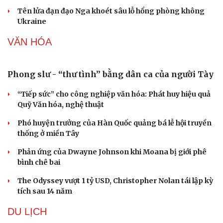
Nhi khoa
Nam khoa
Kho đạn dược và tên lửa chủ lực của Mỹ
Làm đẹp - giảm cân
Phòng mạch online
Tham vọng robot hóa quân đội, Ukraine đau đầu với
Ăn sạch sống khỏe
“ma trận” 550 biến thể
Đức tăng tốc chương trình UAV chiến đấu thông qua hợp
tác với Rolls-Royce
Thực hư việc Mỹ cạn kiệt kho tên lửa đắt tiền
Tên lửa đạn đạo Nga khoét sâu lỗ hổng phòng không
Ukraine
VĂN HÓA
Phong slư - “thư tình” bằng dân ca của người Tày
“Tiếp sức” cho công nghiệp văn hóa: Phát huy hiệu quả
Quỹ Văn hóa, nghệ thuật