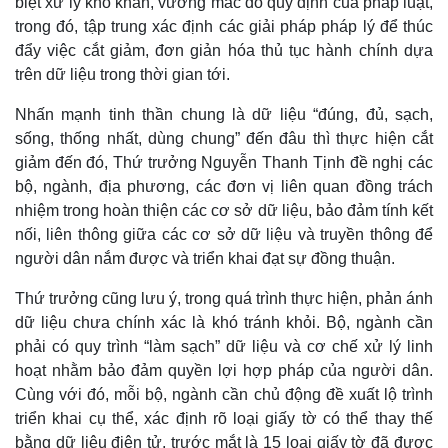
biệt xử lý khó khăn, vướng mắc do quy định của pháp luật,
Thế giới
Multimedia
trong đó, tập trung xác định các giải pháp pháp lý để thúc
đẩy việc cắt giảm, đơn giản hóa thủ tục hành chính dựa
Quan sát
Video
Cuộc sống đó đây
Ảnh
trên dữ liệu trong thời gian tới.
Hồ sơ
E-Magazine
Infographic
Nhấn mạnh tinh thần chung là dữ liệu “đúng, đủ, sạch,
sống, thống nhất, dùng chung” đến đâu thì thực hiện cắt
giảm đến đó, Thứ trưởng Nguyễn Thanh Tịnh đề nghị các
bộ, ngành, địa phương, các đơn vị liên quan đồng trách
nhiệm trong hoàn thiện các cơ sở dữ liệu, bảo đảm tính kết
nối, liên thông giữa các cơ sở dữ liệu và truyền thông để
người dân nắm được và triển khai đạt sự đồng thuận.
Thứ trưởng cũng lưu ý, trong quá trình thực hiện, phản ánh
dữ liệu chưa chính xác là khó tránh khỏi. Bộ, ngành cần
phải có quy trình “làm sạch” dữ liệu và cơ chế xử lý linh
hoạt nhằm bảo đảm quyền lợi hợp pháp của người dân.
Cùng với đó, mỗi bộ, ngành cần chủ động đề xuất lộ trình
triển khai cụ thể, xác định rõ loại giấy tờ có thể thay thế
bằng dữ liệu điện tử, trước mắt là 15 loại giấy tờ đã được