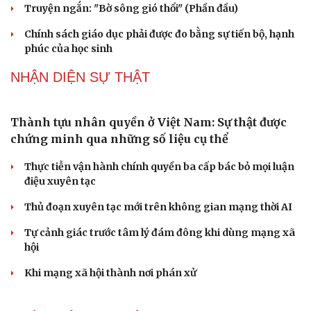
Truyện ngắn: "Bờ sông gió thổi" (Phần đầu)
Du lịch
Podcast
Chính sách giáo dục phải được đo bằng sự tiến bộ, hạnh
Tư vấn
Câu chuyện thời sự
phúc của học sinh
Săn Tour
Đọc truyện đêm khuya
check-in
Cửa sổ tình yêu
NHẬN DIỆN SỰ THẬT
Kể chuyện cho bé
Hạt giống tâm hồn
Thành tựu nhân quyền ở Việt Nam: Sự thật được
chứng minh qua những số liệu cụ thể
Thực tiễn vận hành chính quyền ba cấp bác bỏ mọi luận
điệu xuyên tạc
Thủ đoạn xuyên tạc mới trên không gian mạng thời AI
Tự cảnh giác trước tâm lý đám đông khi dùng mạng xã
hội
Khi mạng xã hội thành nơi phán xử