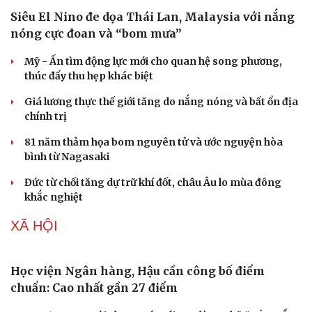
Siêu El Nino đe dọa Thái Lan, Malaysia với nắng
nóng cực đoan và “bom mưa”
Mỹ - Ấn tìm động lực mới cho quan hệ song phương,
thúc đẩy thu hẹp khác biệt
Doanh nghiệp
Công nghệ
Thông tin doanh nghiệp
Sành điệu
Giá lương thực thế giới tăng do nắng nóng và bất ổn địa
Doanh nghiệp 24h
Tin Công nghệ
chính trị
Doanh nhân
Trải nghiệm
81 năm thảm họa bom nguyên tử và ước nguyện hòa
Vì cộng đồng
Chuyển đổi số
bình từ Nagasaki
Đức từ chối tăng dự trữ khí đốt, châu Âu lo mùa đông
khắc nghiệt
XÃ HỘI
Học viện Ngân hàng, Hậu cần công bố điểm
chuẩn: Cao nhất gần 27 điểm