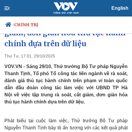
English
Thứ trưởng Bộ Tư pháp: Cắt
CHÍNH TRỊ
/
giảm, đơn giản hóa thủ tục hành
chính dựa trên dữ liệu
Chính trị
Xã hội
Thứ Tư, 17:01, 29/10/2025
Đảng
Tin 24h
VOV.VN - Sáng 29/10, Thứ trưởng Bộ Tư pháp Nguyễn
Tổ chức nhân sự
Dự báo thời tiết
Thanh Tịnh, Tổ phó Tổ công tác liên ngành về rà soát,
Quốc hội
Giáo dục
đánh giá thủ tục hành chính trên phạm vi toàn quốc
Nhận diện sự thật
Dấu ấn VOV
dẫn đầu đoàn công tác làm việc với UBND TP Hà
Việc làm
Biển đảo
Nội về việc tập trung rà soát, cắt giảm, đơn giản hóa
thủ tục hành chính dựa trên dữ liệu.
Phát biểu tại cuộc làm việc, Thứ trưởng Bộ Tư pháp
Nguyễn Thanh Tịnh bày tỏ ấn tượng với các kết quả phát