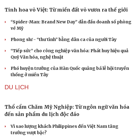
Nam khoa
Tinh hoa võ Việt: Từ miền đất võ vươn ra thế giới
Làm đẹp - giảm cân
Phòng mạch online
“Spider-Man: Brand New Day” dẫn đầu doanh số phòng
Ăn sạch sống khỏe
vé Mỹ
Phong slư - “thư tình” bằng dân ca của người Tày
“Tiếp sức” cho công nghiệp văn hóa: Phát huy hiệu quả
Quỹ Văn hóa, nghệ thuật
Phó huyện trưởng của Hàn Quốc quảng bá lễ hội truyền
thống ở miền Tây
DU LỊCH
Thổ cẩm Chăm Mỹ Nghiệp: Từ ngôn ngữ văn hóa
đến sản phẩm du lịch độc đáo
Vì sao lượng khách Philippines đến Việt Nam tăng
trưởng vượt bậc?