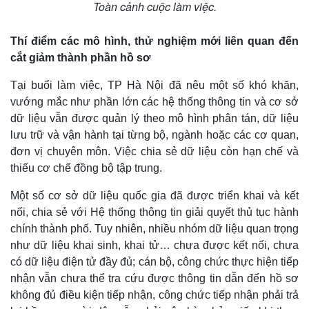
Toàn cảnh cuộc làm việc.
Thí điểm các mô hình, thử nghiệm mới liên quan đến
cắt giảm thành phần hồ sơ
Tại buổi làm việc, TP Hà Nội đã nêu một số khó khăn,
vướng mắc như phần lớn các hệ thống thông tin và cơ sở
dữ liệu vẫn được quản lý theo mô hình phân tán, dữ liệu
lưu trữ và vận hành tại từng bộ, ngành hoặc các cơ quan,
đơn vị chuyên môn. Việc chia sẻ dữ liệu còn hạn chế và
thiếu cơ chế đồng bộ tập trung.
Kinh tế
Thị trường
Một số cơ sở dữ liệu quốc gia đã được triển khai và kết
Bất động sản
Giá vàng
nối, chia sẻ với Hệ thống thông tin giải quyết thủ tục hành
Khởi nghiệp
Tiêu dùng
chính thành phố. Tuy nhiên, nhiều nhóm dữ liệu quan trọng
Tỷ giá
như dữ liệu khai sinh, khai tử… chưa được kết nối, chưa
Chứng khoán
Giá cà phê
có dữ liệu điện tử đầy đủ; cán bộ, công chức thực hiện tiếp
nhận vẫn chưa thể tra cứu được thông tin dẫn đến hồ sơ
không đủ điều kiện tiếp nhận, công chức tiếp nhận phải trả