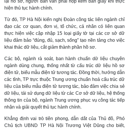
lại hồ sơ, người dân vẫn phải nộp kèm bản giấy khi thực
hiện thủ tục hành chính.
Từ đó, TP Hà Nội kiến nghị Đoàn công tác liên ngành chỉ
đạo các cơ quan, đơn vị, tổ chức, cá nhân có liên quan
thực hiện việc cập nhập 15 loại giấy tờ tại các cơ sở dữ
liệu đảm bảo “đúng, đủ, sạch, sống” tạo nền tảng cho việc
khai thác dữ liệu, cắt giảm thành phần hồ sơ.
Các bộ, ngành rà soát, ban hành chuẩn dữ liệu chuyên
ngành dùng chung, thống nhất từ cấu trúc dữ liệu hồ sơ
điện tử, biểu mẫu điện tử tương tác. Đồng thời, hướng dẫn
các tỉnh, TP trực thuộc Trung ương chuẩn hoá cấu trúc dữ
liệu của biểu mẫu điện tử tương tác, bảo đảm việc chia sẻ
dữ liệu, tái sử dụng dữ liệu từ các Cơ sở dữ liệu, hệ thống
thông tin của bộ, ngành Trung ương phục vụ công tác tiếp
nhận và giải quyết thủ tục hành chính.
Khẳng định vai trò tiên phong, dẫn dắt của Thủ đô, Phó
Chủ tịch UBND TP Hà Nội Trương Việt Dũng cho biết,