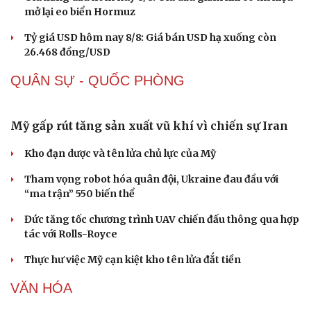
mở lại eo biển Hormuz
Tỷ giá USD hôm nay 8/8: Giá bán USD hạ xuống còn
26.468 đồng/USD
QUÂN SỰ - QUỐC PHÒNG
Mỹ gấp rút tăng sản xuất vũ khí vì chiến sự Iran
Kho đạn dược và tên lửa chủ lực của Mỹ
Tham vọng robot hóa quân đội, Ukraine đau đầu với
“ma trận” 550 biến thể
Đức tăng tốc chương trình UAV chiến đấu thông qua hợp
tác với Rolls-Royce
Sức khỏe
Đời sống
Thực hư việc Mỹ cạn kiệt kho tên lửa đắt tiền
Dinh dưỡng - món ngon
Nhà đẹp
Cây thuốc
Blog
VĂN HÓA
Sản phụ khoa
Tình yêu - Gia đình
Nhi khoa