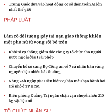
Trung Quốc đưa vào hoạt động cơ sở điện toán AI lớn
nhất thế giới
PHÁP LUẬT
Làm rõ đối tượng gây tai nạn giao thông khiến
một phụ nữ tử vong rồi bỏ trốn
Khởi tố vợ chồng giám đốc công ty tổ chức cho người
nước ngoài ở lại trái phép
Văn hóa
Giải trí
Sân khấu - Điện ảnh
Nghệ sĩ
Chuyển hồ sơ sang Bộ Công an về 7 cá nhân bán vàng
Văn học
Thời trang
nguyên liệu nhiều bất thường
Âm nhạc
Sao Việt
Nóng 24h ngày 9/8: Diễn biến vụ bảo mẫu bạo hành hai
Di sản
trẻ nhỏ ở TP.HCM
Biên phòng Quảng Trị ngăn chặn vận chuyển hơn 210
kg vật liệu nổ
TỔ CHỨC NHÂN SỰ