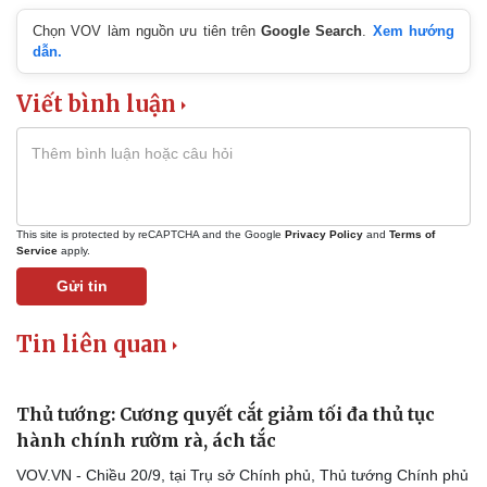
Chọn VOV làm nguồn ưu tiên trên
Google Search
.
Xem hướng
dẫn.
Viết bình luận
This site is protected by reCAPTCHA and the Google
Privacy Policy
and
Terms of
Service
apply.
Gửi tin
Thể thao
Ô tô - Xe máy
Tin liên quan
Bóng đá
Ô tô
Lịch thi đấu bóng đá
Xe máy
Thế giới thể thao
Tư vấn
Thủ tướng: Cương quyết cắt giảm tối đa thủ tục
eSports
hành chính rườm rà, ách tắc
Hậu trường
VOV.VN - Chiều 20/9, tại Trụ sở Chính phủ, Thủ tướng Chính phủ