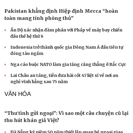
Giá bạc hôm nay: Giá bạc trong nước ở mức 62,42
triệu đồng/kg
Giá cà phê hôm nay 10/8: Giá cà phê Robusta và Arabia
tăng - giảm trái chiều
Giá xăng dầu hôm nay 10/8: Giá dầu tăng do không chắc
chắn về việc mở lại Hormuz
Giá vàng hôm nay 10/8: Giá vàng SJC ổn định mức 141 -
144 triệu đồng/lượng