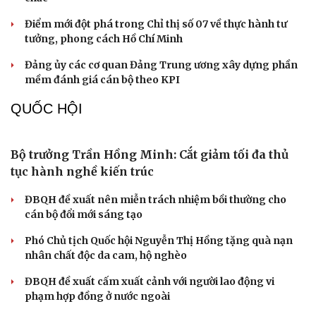
NHẬN DIỆN SỰ THẬT
Thành tựu nhân quyền ở Việt Nam: Sự thật được
chứng minh qua những số liệu cụ thể
Thực tiễn vận hành chính quyền ba cấp bác bỏ mọi luận
điệu xuyên tạc
Thủ đoạn xuyên tạc mới trên không gian mạng thời AI
Tự cảnh giác trước tâm lý đám đông khi dùng mạng xã
hội
Khi mạng xã hội thành nơi phán xử
XÂY DỰNG, CHỈNH ĐỐN ĐẢNG
Bước phát triển trong bảo vệ nền tảng tư tưởng
của Đảng