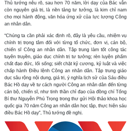
Thủ tướng nêu rõ, sau hơn 70 năm, lời dạy của Bác vẫn
còn nguyên giá trị, là nền tảng tư tưởng, là kim chỉ nam
cho mọi hành động, văn hóa ứng xử của lực lượng Công
an nhân dân.
“Chúng ta cần phải xác định rõ, đây là yêu cầu, nhiệm vụ
chính trị trọng tâm đối với từng tổ chức, đơn vị, cán bộ,
chiến sĩ Công an nhân dân. Tập trung làm tốt công tác
tuyên truyền, giáo dục chính trị tư tưởng; rèn luyện phẩm
Kinh tế
Thị trường
chất đạo đức, lối sống; siết chặt kỷ cương, kỷ luật và việc
Bất động sản
Giá vàng
chấp hành Điều lệnh Công an nhân dân. Tập trung giáo
Khởi nghiệp
Tiêu dùng
dục sâu rộng nội dung, giá trị, ý nghĩa lịch sử của Sáu điều
Tỷ giá
Bác Hồ dạy về tư cách người Công an nhân dân đến từng
Chứng khoán
cán bộ, chiến sĩ, như tinh thần chỉ đạo của đồng chí Tổng
Giá cà phê
Bí thư Nguyễn Phú Trọng trong thư gửi Hội thảo khoa học
quốc gia 70 năm Công an nhân dân học tập, thực hiện sáu
điều Bác Hồ dạy”, Thủ tướng đề nghị.