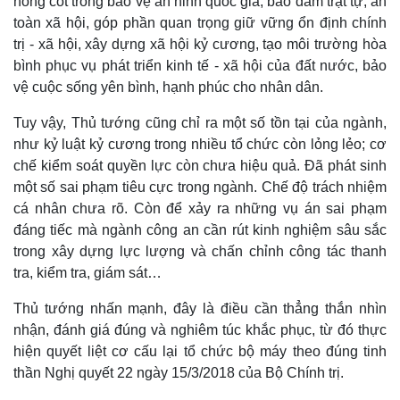
nòng cốt trong bảo vệ an ninh quốc gia, bảo đảm trật tự, an
toàn xã hội, góp phần quan trọng giữ vững ổn định chính
trị - xã hội, xây dựng xã hội kỷ cương, tạo môi trường hòa
bình phục vụ phát triển kinh tế - xã hội của đất nước, bảo
vệ cuộc sống yên bình, hạnh phúc cho nhân dân.
Tuy vậy, Thủ tướng cũng chỉ ra một số tồn tại của ngành,
như kỷ luật kỷ cương trong nhiều tổ chức còn lỏng lẻo; cơ
chế kiểm soát quyền lực còn chưa hiệu quả. Đã phát sinh
một số sai phạm tiêu cực trong ngành. Chế độ trách nhiệm
cá nhân chưa rõ. Còn để xảy ra những vụ án sai phạm
đáng tiếc mà ngành công an cần rút kinh nghiệm sâu sắc
trong xây dựng lực lượng và chấn chỉnh công tác thanh
tra, kiểm tra, giám sát…
Thủ tướng nhấn mạnh, đây là điều cần thẳng thắn nhìn
nhận, đánh giá đúng và nghiêm túc khắc phục, từ đó thực
hiện quyết liệt cơ cấu lại tổ chức bộ máy theo đúng tinh
thần Nghị quyết 22 ngày 15/3/2018 của Bộ Chính trị.