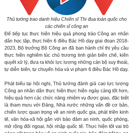
Quan sát
Video
Cuộc sống đó đây
Ảnh
Hồ sơ
E-Magazine
Thủ tướng trao danh hiệu Chiến sĩ Thi đua toàn quốc cho
Infographic
các chiến sĩ công an
Để tiếp tục thực hiện hiệu quả phong trào Công an nhân
dân học tập, thực hiện 6 điều Bác Hồ dạy giai đoạn 2018-
2023, Bộ trưởng Bộ Công an đã ban hành chỉ thị yêu cầu
thực hiện nghiêm túc chủ trương tinh giản biên chế, kiên
quyết xử lý, đưa ra khỏi lực lượng những cán bộ suy thoái,
tự diễn biến, tự chuyển hóa và vi phạm 6 điều Bác Hồ dạy.
Phát biểu tại hội nghị, Thủ tướng đánh giá cao lực lượng
Công an nhân dân thực hiện thực hiện ngày càng tốt hơn,
hiệu quả hơn các chức năng nhiệm vụ được giao, đặc biệt
là tham mưu với Đảng, Nhà nước những vấn đề cơ bản,
chiến lược quan trọng về an ninh quốc gia, phát triền kinh
tế, văn hóa-xã hội gắn với bảo đảm an ninh, quốc phòng,
mở rộng đối ngoại, hội nhập quốc tế. Thực hiện tốt vai trò