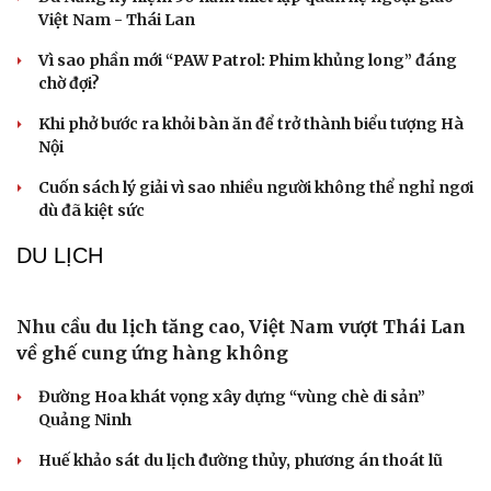
Tỷ giá USD hôm nay 10/8: Giá bán USD tự do giảm mạnh
còn 25.830 đồng/USD
QUÂN SỰ - QUỐC PHÒNG
Pakistan khẳng định Hiệp định Mecca “hoàn
toàn mang tính phòng thủ”
Ấn Độ xác nhận đàm phán với Pháp về máy bay chiến
đấu thế hệ thứ 6
Indonesia trở thành quốc gia Đông Nam Á đầu tiên tự
đóng tàu ngầm
Nga cáo buộc NATO làm gia tăng căng thẳng ở Bắc Cực
Lai Châu an táng, tiễn đưa hài cốt 47 liệt sĩ về nơi an
nghỉ vĩnh hằng sau 75 năm
VĂN HÓA