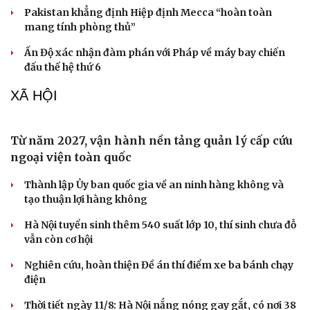
Iran hiện không thảo luận về việc áp phí đối với các tàu
đi qua eo biển Hormuz
Thời sự quốc tế tối 10/8: Ông Trump hé lộ đàm phán kín
với Iran
Pakistan khẳng định Hiệp định Mecca “hoàn toàn
mang tính phòng thủ”
Ấn Độ xác nhận đàm phán với Pháp về máy bay chiến
đấu thế hệ thứ 6
XÃ HỘI