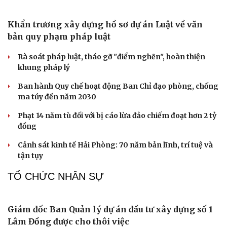
Đường Hoa khát vọng xây dựng “vùng chè di sản”
Quảng Ninh
Huế khảo sát du lịch đường thủy, phương án thoát lũ
Thổ cẩm Chăm Mỹ Nghiệp: Từ ngôn ngữ văn hóa đến
sản phẩm du lịch độc đáo
Vì sao lượng khách Philippines đến Việt Nam tăng
trưởng vượt bậc?
CÔNG NGHỆ
Tiềm năng hợp tác phát triển hệ sinh thái bán
dẫn Việt Nam-Nga
Apple đối mặt cú sốc chi phí khi sản xuất iPhone 18 Pro
Sai lầm nhiều người mắc khi sử dụng máy giặt
Giá thu cũ iPhone tăng, Apple muốn người dùng lên đời