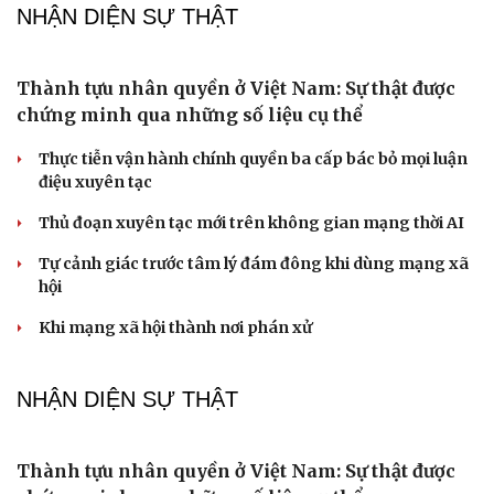
ĐBQH đề xuất nên miễn trách nhiệm bồi thường cho
cán bộ đổi mới sáng tạo
Phó Chủ tịch Quốc hội Nguyễn Thị Hồng tặng quà nạn
nhân chất độc da cam, hộ nghèo
ĐBQH đề xuất cấm xuất cảnh với người lao động vi
phạm hợp đồng ở nước ngoài
ĐBQH đề xuất chỉ cần quét mã QR là biết đơn hàng xuất
khẩu lao động thật hay giả
PODCAST
Chồng ghen tuông vô cớ từ khi tôi đi làm giúp
việc, hôn nhân đứng bên bờ vực
Về tuổi xế chiều tôi có nên đi bước nữa hay không?
Truyện ngắn: "Bờ sông gió thổi" (Phần cuối)