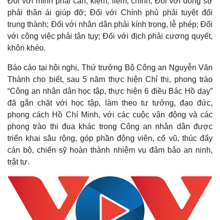
Đối với mình phải cần, kiệm, liêm, chính; Đối với đồng sự
phải thân ái giúp đỡ; Đối với Chính phủ phải tuyệt đối
trung thành; Đối với nhân dân phải kính trọng, lễ phép; Đối
với công việc phải tận tụy; Đối với địch phải cương quyết,
khôn khéo.
Báo cáo tại hội nghị, Thứ trưởng Bộ Công an Nguyễn Văn
Thành cho biết, sau 5 năm thực hiện Chỉ thị, phong trào
“Công an nhân dân học tập, thực hiện 6 điều Bác Hồ dạy”
đã gắn chặt với học tập, làm theo tư tưởng, đạo đức,
phong cách Hồ Chí Minh, với các cuộc vận động và các
phong trào thi đua khác trong Công an nhân dân được
triển khai sâu rộng, góp phần động viên, cổ vũ, thúc đẩy
cán bộ, chiến sỹ hoàn thành nhiệm vụ đảm bảo an ninh,
trật tự.
Thế giới
Multimedia