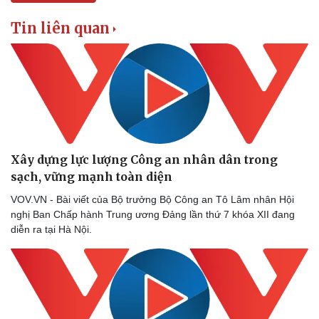
Tin liên quan
Thể thao
Ô tô - Xe máy
Bóng đá
Ô tô
Xây dựng lực lượng Công an nhân dân trong
Lịch thi đấu bóng đá
Xe máy
Thế giới thể thao
Tư vấn
sạch, vững mạnh toàn diện
eSports
VOV.VN - Bài viết của Bộ trưởng Bộ Công an Tô Lâm nhân Hội
Hậu trường
nghị Ban Chấp hành Trung ương Đảng lần thứ 7 khóa XII đang
diễn ra tại Hà Nội.