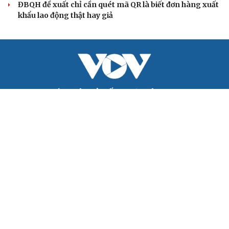
Cô giáo trẻ lấy sự tiến bộ của học sinh làm thước đo thực
hành Chỉ thị 07
Đối ngoại linh hoạt dựa trên nền tảng chính trị vững
chắc
Điểm mới đột phá trong Chỉ thị số 07 về thực hành tư
tưởng, phong cách Hồ Chí Minh
Đảng ủy các cơ quan Đảng Trung ương xây dựng phần
mềm đánh giá cán bộ theo KPI
QUỐC HỘI
Bộ trưởng Trần Hồng Minh: Cắt giảm tối đa thủ
tục hành nghề kiến trúc
ĐBQH đề xuất nên miễn trách nhiệm bồi thường cho
cán bộ đổi mới sáng tạo
Phó Chủ tịch Quốc hội Nguyễn Thị Hồng tặng quà nạn