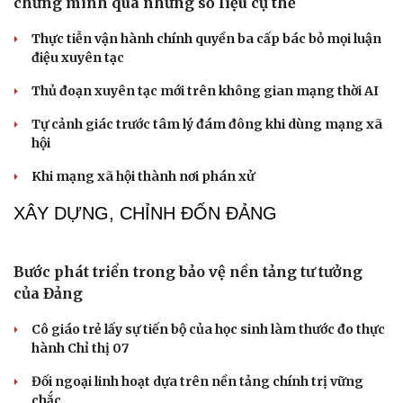
Cải chính
Phụ nữ nên quan tâm đến sức khỏe tình dục tuổi mãn
kinh như thế nào?
Phong slư - “thư tình” bằng dân ca của người Tày
NHẬN DIỆN SỰ THẬT
Thành tựu nhân quyền ở Việt Nam: Sự thật được
chứng minh qua những số liệu cụ thể
Thực tiễn vận hành chính quyền ba cấp bác bỏ mọi luận
điệu xuyên tạc
Thủ đoạn xuyên tạc mới trên không gian mạng thời AI
Tự cảnh giác trước tâm lý đám đông khi dùng mạng xã
hội
Khi mạng xã hội thành nơi phán xử