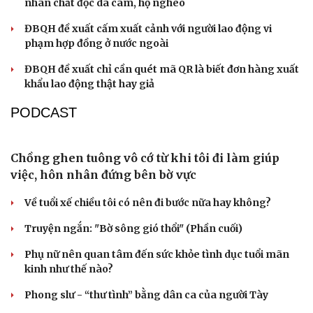
TỔ CHỨC NHÂN SỰ
Giám đốc Ban Quản lý dự án đầu tư xây dựng số 1
Lâm Đồng được cho thôi việc
Ông Phạm Hưng Hùng giữ chức Chánh Văn phòng
Thành ủy Hải Phòng
Đại tá Hoàng Quốc Việt giữ chức Giám đốc Công an tỉnh
Thanh Hóa
Sơn La công bố các quyết định về công tác cán bộ
Hải Phòng có tân Phó Chủ tịch HĐND và Phó Chủ tịch
UBND thành phố
QUỐC HỘI
Bộ trưởng Trần Hồng Minh: Cắt giảm tối đa thủ
tục hành nghề kiến trúc