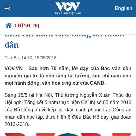
English
Thủ tướng: 6 điều Bác Hồ dạy là
CHÍNH TRỊ
/
kim chỉ nam cho Công an nhân
dân
Chính trị
Xã hội
Thứ Ba, 14:30, 15/05/2018
Đảng
Tin 24h
VOV.VN - Sau hơn 70 năm, lời dạy của Bác vẫn còn
Tổ chức nhân sự
Dự báo thời tiết
nguyên giá trị, là nền tảng tư tưởng, kim chỉ nam cho
Quốc hội
Giáo dục
mọi hành động, văn hóa ứng xử của CAND.
Nhận diện sự thật
Dấu ấn VOV
Việc làm
Sáng 15/5 tại Hà Nội, Thủ tướng Nguyễn Xuân Phúc dự
Biển đảo
Hội nghị Tổng kết 5 năm thực hiện Chỉ thị số 05 năm 2013
của Bộ Công an về tiếp tục đẩy mạnh phong trào Công an
nhân dân học tập, thực hiện 6 điều Bác Hồ dạy, giai đoạn
2013-2018.