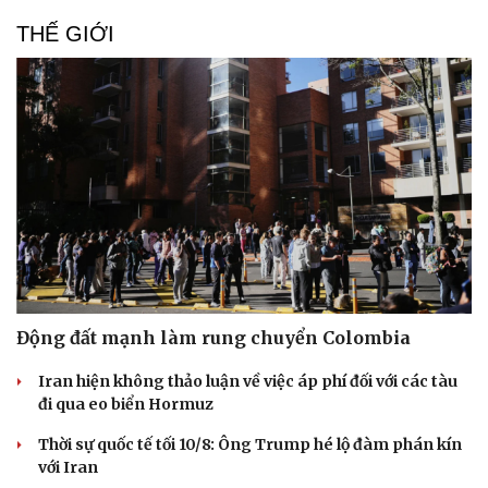
Doanh nghiệp 24h
Tin Công nghệ
TP.HCM siết tiến độ giải ngân đầu tư công, cảnh báo
Doanh nhân
Trải nghiệm
“thẻ vàng”, “thẻ đỏ”
Vì cộng đồng
Chuyển đổi số
Quyết tâm gỡ “Thẻ vàng” IUU trong năm 2026
Thúc đẩy thanh toán không dùng tiền mặt ở Việt Nam
THẾ GIỚI
Động đất mạnh làm rung chuyển Colombia