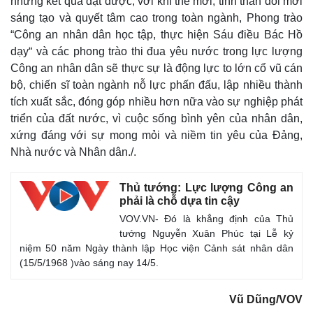
những kết quả đạt được, với khí thế mới, tinh thần đổi mới
Vụ án
Vũ khí
sáng tạo và quyết tâm cao trong toàn ngành, Phong trào
Tin nóng
Việt Nam
“Công an nhân dân học tập, thực hiện Sáu điều Bác Hồ
Tư vấn luật
Phân tích
dạy“ và các phong trào thi đua yêu nước trong lực lượng
Công an nhân dân sẽ thực sự là động lực to lớn cổ vũ cán
bộ, chiến sĩ toàn ngành nỗ lực phấn đấu, lập nhiều thành
tích xuất sắc, đóng góp nhiều hơn nữa vào sự nghiệp phát
triển của đất nước, vì cuộc sống bình yên của nhân dân,
xứng đáng với sự mong mỏi và niềm tin yêu của Đảng,
Nhà nước và Nhân dân./.
Thủ tướng: Lực lượng Công an
phải là chỗ dựa tin cậy
VOV.VN- Đó là khẳng định của Thủ
tướng Nguyễn Xuân Phúc tại Lễ kỷ
niệm 50 năm Ngày thành lập Học viện Cảnh sát nhân dân
(15/5/1968 )vào sáng nay 14/5.
Vũ Dũng/VOV