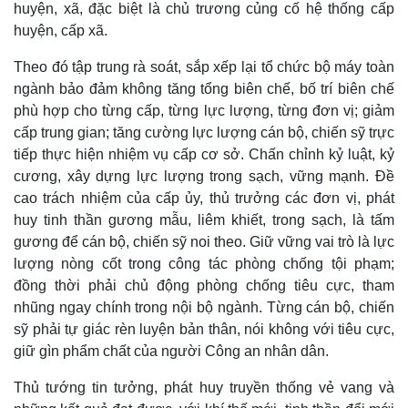
huyện, xã, đặc biệt là chủ trương củng cố hệ thống cấp
huyện, cấp xã.
Theo đó tập trung rà soát, sắp xếp lại tổ chức bộ máy toàn
ngành bảo đảm không tăng tổng biên chế, bố trí biên chế
phù hợp cho từng cấp, từng lực lượng, từng đơn vị; giảm
cấp trung gian; tăng cường lực lượng cán bộ, chiến sỹ trực
tiếp thực hiện nhiệm vụ cấp cơ sở. Chấn chỉnh kỷ luật, kỷ
cương, xây dựng lực lượng trong sạch, vững mạnh. Đề
cao trách nhiệm của cấp ủy, thủ trưởng các đơn vị, phát
huy tinh thần gương mẫu, liêm khiết, trong sạch, là tấm
gương để cán bộ, chiến sỹ noi theo. Giữ vững vai trò là lực
lượng nòng cốt trong công tác phòng chống tội phạm;
đồng thời phải chủ động phòng chống tiêu cực, tham
nhũng ngay chính trong nội bộ ngành. Từng cán bộ, chiến
sỹ phải tự giác rèn luyện bản thân, nói không với tiêu cực,
giữ gìn phẩm chất của người Công an nhân dân.
Thủ tướng tin tưởng, phát huy truyền thống vẻ vang và
Pháp luật
Quân sự - Quốc phòng