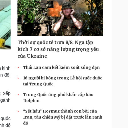
Thời sự quốc tế trưa 8/8: Nga tập
kích 7 cơ sở năng lượng trọng yếu
của Ukraine
Thái Lan cam kết kiểm soát súng đạn
n kinh
ển đổi
16 người bị bỏng trong Lễ hội rước đuốc
tại Trung Quốc
; xếp
Trung Quốc ứng phó khẩn cấp bão
 ngành
Dolphin
“Yết hầu” Hormuz thành con bài của
Iran, tàu chiến Mỹ bị đặt trước lằn ranh
 quốc
đỏ
ình độ