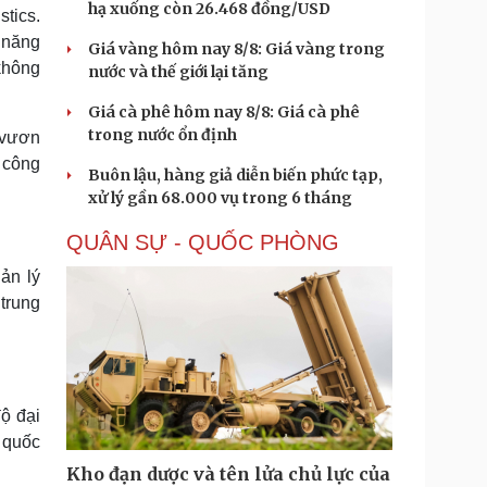
hạ xuống còn 26.468 đồng/USD
tics.
 năng
Giá vàng hôm nay 8/8: Giá vàng trong
 không
nước và thế giới lại tăng
Giá cà phê hôm nay 8/8: Giá cà phê
trong nước ổn định
 vươn
g công
Buôn lậu, hàng giả diễn biến phức tạp,
xử lý gần 68.000 vụ trong 6 tháng
QUÂN SỰ - QUỐC PHÒNG
ản lý
 trung
ộ đại
o quốc
Kho đạn dược và tên lửa chủ lực của