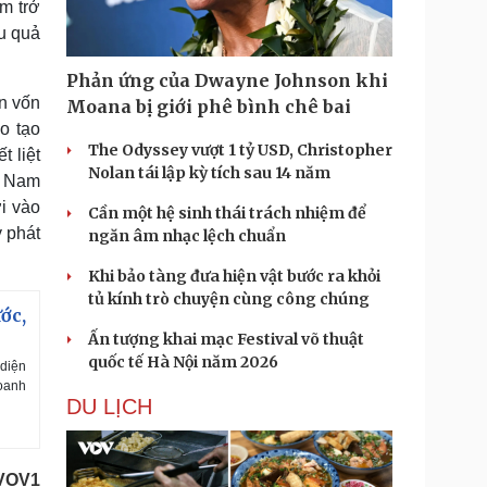
m trở
ệu quả
Phản ứng của Dwayne Johnson khi
ồn vốn
Moana bị giới phê bình chê bai
ào tạo
The Odyssey vượt 1 tỷ USD, Christopher
 liệt
Nolan tái lập kỳ tích sau 14 năm
t Nam
i vào
Cần một hệ sinh thái trách nhiệm để
 phát
ngăn âm nhạc lệch chuẩn
Khi bảo tàng đưa hiện vật bước ra khỏi
tủ kính trò chuyện cùng công chúng
ớc,
Ấn tượng khai mạc Festival võ thuật
quốc tế Hà Nội năm 2026
 diện
oanh
DU LỊCH
VOV1