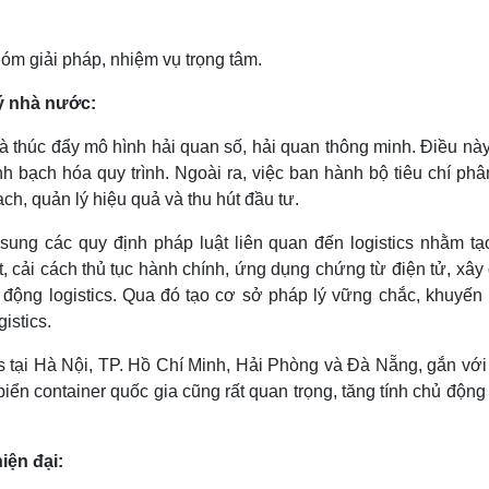
óm giải pháp, nhiệm vụ trọng tâm.
lý nhà nước:
à thúc đẩy mô hình hải quan số, hải quan thông minh. Điều nà
nh bạch hóa quy trình. Ngoài ra, việc ban hành bộ tiêu chí phâ
ạch, quản lý hiệu quả và thu hút đầu tư.
sung các quy định pháp luật liên quan đến logistics nhằm tạ
, cải cách thủ tục hành chính, ứng dụng chứng từ điện tử, xây
 động logistics. Qua đó tạo cơ sở pháp lý vững chắc, khuyến 
istics.
ics tại Hà Nội, TP. Hồ Chí Minh, Hải Phòng và Đà Nẵng, gắn vớ
 biển container quốc gia cũng rất quan trọng, tăng tính chủ động
hiện đại: