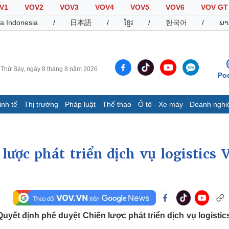
V1
VOV2
VOV3
VOV4
VOV5
VOV6
VOV GT
a Indonesia
/
日本語
/
ខ្មែរ
/
한국어
/
ພາ
Thứ Bảy, ngày 8 tháng 8 năm 2026
Po
inh tế
Thị trường
Pháp luật
Thể thao
Ô tô - Xe máy
Doanh nghi
Thế giới
Multimedia
K
Quan sát
Video
B
ược phát triển dịch vụ logistics V
Cuộc sống đó đây
Ảnh
K
Hồ sơ
E-Magazine
Infographic
Thể thao
Ô tô - Xe máy
D
ết định phê duyệt Chiến lược phát triển dịch vụ logistics
Bóng đá
Ô tô
T