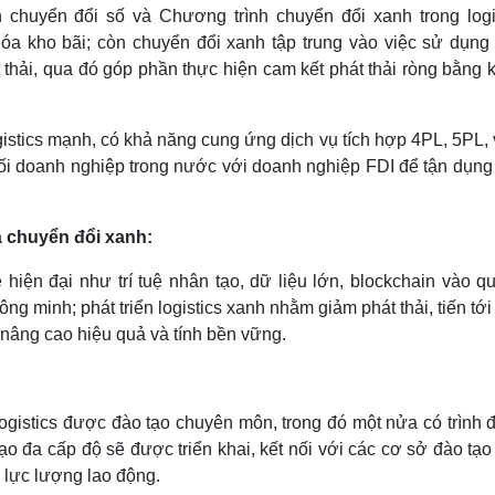
 chuyển đổi số và Chương trình chuyển đổi xanh trong logis
 hóa kho bãi; còn chuyển đổi xanh tập trung vào việc sử dụng
hát thải, qua đó góp phần thực hiện cam kết phát thải ròng bằng
gistics mạnh, có khả năng cung ứng dịch vụ tích hợp 4PL, 5PL,
 nối doanh nghiệp trong nước với doanh nghiệp FDI để tận dụn
à chuyển đổi xanh:
ện đại như trí tuệ nhân tạo, dữ liệu lớn, blockchain vào qu
g minh; phát triển logistics xanh nhằm giảm phát thải, tiến tới
 nâng cao hiệu quả và tính bền vững.
gistics được đào tạo chuyên môn, trong đó một nửa có trình đ
o đa cấp độ sẽ được triển khai, kết nối với các cơ sở đào tạ
o lực lượng lao động.