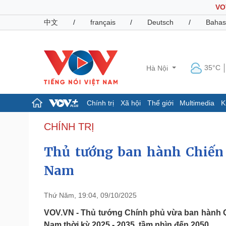
VO
中文
/
français
/
Deutsch
/
Bahas
35°C
Hà Nội
Chính trị
Xã hội
Thế giới
Multimedia
K
Chính trị
Xã hội
CHÍNH TRỊ
Đảng
Tin 24h
Thủ tướng ban hành Chiến l
Tổ chức nhân sự
Dự báo thời tiết
Quốc hội
Giáo dục
Nam
Nhận diện sự thật
Dấu ấn VOV
Việc làm
Biển đảo
Thứ Năm, 19:04, 09/10/2025
Pháp luật
Quân sự - Quốc phòng
VOV.VN - Thủ tướng Chính phủ vừa ban hành Quy
Vụ án
Vũ khí
Nam thời kỳ 2025 - 2035, tầm nhìn đến 2050.