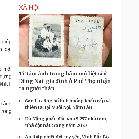
XÃ HỘI
y giúp
n loại
o môi
Từ tấm ảnh trong hầm mộ liệt sĩ ở
 dựng
Đồng Nai, gia đình ở Phú Thọ nhận
khích
ra người thân
Sơn La công bố tình huống khẩn cấp về
i cảng
thiên tai tại Muổi Nọi, Nậm Lầu
 trong
Đà Nẵng phấn đấu xóa 5.757 nhà tạm,
nhà dột nát trong năm 2027
Áp thấp nhiệt đới suy yếu, Vịnh Bắc Bộ