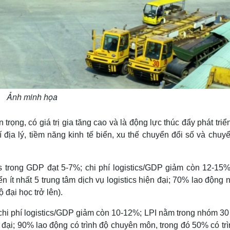
Ảnh minh họa
trọng, có giá trị gia tăng cao và là động lực thúc đẩy phát triể
trí địa lý, tiềm năng kinh tế biển, xu thế chuyển đổi số và chuy
ics trong GDP đạt 5-7%; chi phí logistics/GDP giảm còn 12-15%
n ít nhất 5 trung tâm dịch vụ logistics hiện đại; 70% lao động
 đại học trở lên).
 chi phí logistics/GDP giảm còn 10-12%; LPI nằm trong nhóm 30
n đại; 90% lao động có trình độ chuyên môn, trong đó 50% có tr