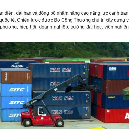
Lịch thi đấu bóng đá
Xe máy
Thế giới thể thao
Tư vấn
oàn diện, dài hạn và đồng bộ nhằm nâng cao năng lực cạnh tran
eSports
V
ế quốc tế. Chiến lược được Bộ Công Thương chủ trì xây dựng v
Hậu trường
phương, hiệp hội, doanh nghiệp, trường đại học, viện nghiên
Văn hóa
Giải trí
D
Sân khấu - Điện ảnh
Nghệ sĩ
Văn học
Thời trang
Âm nhạc
Sao Việt
c
Di sản