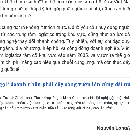
uôn khổ chính sách đồng bộ, mà còn mở ra cơ hội đưa Việt Na
tế trong những thập kỷ tới, góp phần giảm chi phí, nâng cao hi
cho nền kinh tế.
 cũng đặt ra không ít thách thức. Đó là yêu cầu huy động ngu
 từ các trung tâm logistics trong khu vực, cũng như áp lực đ
g nghệ thay đổi nhanh chóng. Tuy nhiên, với sự chỉ đạo quyết
 ngành, địa phương, hiệp hội và cộng đồng doanh nghiệp, Việ
âm logistics tầm cỡ khu vực vào năm 2035, và vươn ra thế giớ
m chi phí, nâng cao hiệu quả chuỗi cung ứng, mà còn thúc đẩy
ng quốc tế.
gọi “doanh nhân phải dậy sóng vươn lên cùng đất nư
ại Trụ sở Chính phủ, Thủ tướng Phạm Minh Chính chủ trì Hội nghị gặp mặt đại
y Doanh nhân Việt Nam (13/10). Thủ tướng nêu rõ, càng khó khăn, áp lực, d
cần nỗ lực “vươn xa ra biển, tiến sâu vào lòng đất và bay cao lên trời”.
Nguyên Long/