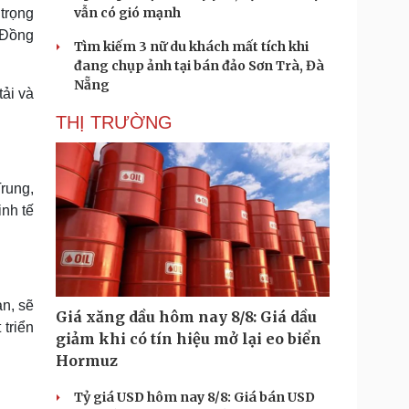
vẫn có gió mạnh
 trọng
 Đồng
Tìm kiếm 3 nữ du khách mất tích khi
đang chụp ảnh tại bán đảo Sơn Trà, Đà
Nẵng
tải và
THỊ TRƯỜNG
rung,
nh tế
an, sẽ
Giá xăng dầu hôm nay 8/8: Giá dầu
triển
giảm khi có tín hiệu mở lại eo biển
Hormuz
Tỷ giá USD hôm nay 8/8: Giá bán USD