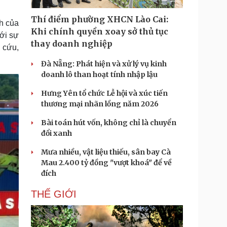
Doanh nghiệp 24h
Tin Công nghệ
Doanh nhân
Trải nghiệm
Thí điểm phường XHCN Lào Cai:
h của
ì cộng đồng
Chuyển đổi số
Khi chính quyền xoay sở thủ tục
ới sự
thay doanh nghiệp
 cứu,
u lịch
Podcast
Đà Nẵng: Phát hiện và xử lý vụ kinh
Tư vấn
Câu chuyện thời sự
doanh lô than hoạt tính nhập lậu
Săn Tour
Đọc truyện đêm khuya
heck-in
Cửa sổ tình yêu
Hưng Yên tổ chức Lễ hội và xúc tiến
Kể chuyện cho bé
thương mại nhãn lồng năm 2026
Hạt giống tâm hồn
Bài toán hút vốn, không chỉ là chuyển
đổi xanh
Mưa nhiều, vật liệu thiếu, sân bay Cà
Mau 2.400 tỷ đồng "vượt khoá" để về
đích
THẾ GIỚI