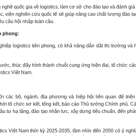
 nghề quốc gia về logistics, làm cơ sở cho đào tạo và đánh gi
ọc, viện nghiên cứu quốc tế sẽ giúp nâng cao chất lượng đào tạ
êu cầu hội nhập toàn cầu.
ên phong:
iệp logistics tiên phong, có khả năng dẫn dắt thị trường và h
nước, thúc đẩy hình thành chuỗi cung ứng hiện đại, tổ chức cá
istics Việt Nam.
i các bộ, ngành, địa phương và hiệp hội liên quan để triển 
i tổ chức sơ kết, tổng kết, báo cáo Thủ tướng Chính phủ. Cá
 tư hạ tầng, đào tạo nhân lực, xây dựng tiêu chuẩn, đến phát
stics Việt Nam thời kỳ 2025-2035, tầm nhìn đến 2050 có ý nghĩ