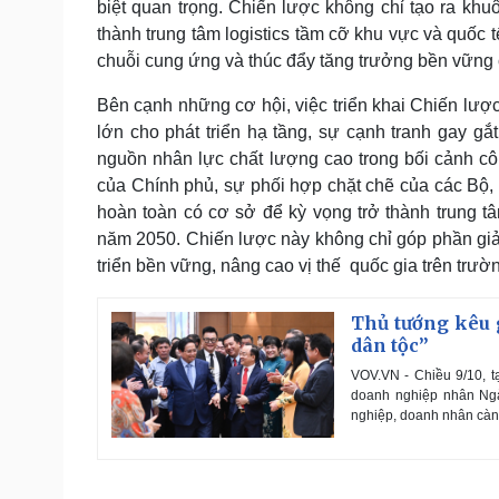
biệt quan trọng. Chiến lược không chỉ tạo ra kh
thành trung tâm logistics tầm cỡ khu vực và quốc 
chuỗi cung ứng và thúc đẩy tăng trưởng bền vững 
Bên cạnh những cơ hội, việc triển khai Chiến lược
lớn cho phát triển hạ tầng, sự cạnh tranh gay gắt
nguồn nhân lực chất lượng cao trong bối cảnh côn
của Chính phủ, sự phối hợp chặt chẽ của các Bộ,
hoàn toàn có cơ sở để kỳ vọng trở thành trung t
năm 2050. Chiến lược này không chỉ góp phần giả
triển bền vững, nâng cao vị thế quốc gia trên trườ
Thủ tướng kêu 
dân tộc”
VOV.VN - Chiều 9/10, t
doanh nghiệp nhân Ngà
nghiệp, doanh nhân càng 