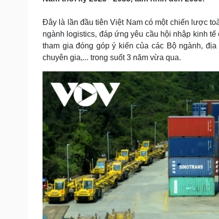
Tin nóng
Việt Nam
Tư vấn luật
Phân tích
Đây là lần đầu tiên Việt Nam có một chiến lược t
ngành logistics, đáp ứng yêu cầu hội nhập kinh t
tham gia đóng góp ý kiến của các Bộ ngành, địa 
Sức khỏe
Đời sống
chuyên gia,... trong suốt 3 năm vừa qua.
Dinh dưỡng - món ngon
Nhà đẹp
Cây thuốc
Blog
Sản phụ khoa
Tình yêu - Gia đình
Nhi khoa
Nam khoa
Làm đẹp - giảm cân
Phòng mạch online
Ăn sạch sống khỏe
Cải chính