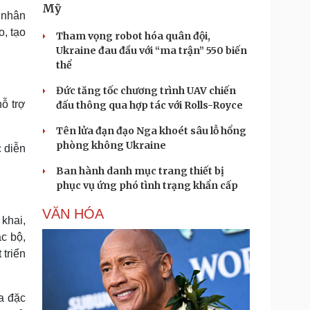
Mỹ
á nhân
o, tạo
Tham vọng robot hóa quân đội,
Ukraine đau đầu với “ma trận” 550 biến
thể
Đức tăng tốc chương trình UAV chiến
ỗ trợ
đấu thông qua hợp tác với Rolls-Royce
Tên lửa đạn đạo Nga khoét sâu lỗ hổng
phòng không Ukraine
c diễn
Ban hành danh mục trang thiết bị
phục vụ ứng phó tình trạng khẩn cấp
VĂN HÓA
khai,
c bộ,
 triển
a đặc