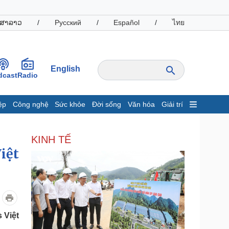
ສາລາວ
/
Русский
/
Español
/
ไทย
English
dcast
Radio
ệp
Công nghệ
Sức khỏe
Đời sống
Văn hóa
Giải trí
inh tế
Thị trường
KINH TẾ
ất động sản
Giá vàng
iệt
hởi nghiệp
Tiêu dùng
Tỷ giá
Chứng khoán
Giá cà phê
oanh nghiệp
Công nghệ
 Việt
hông tin doanh nghiệp
Sành điệu