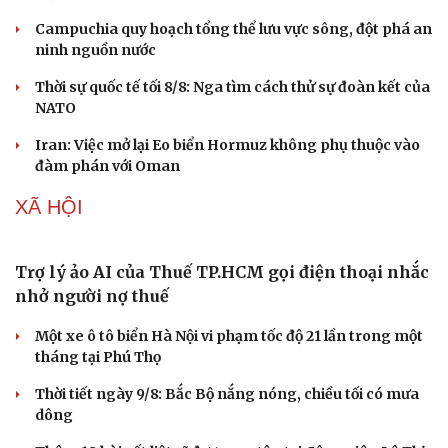
Campuchia quy hoạch tổng thể lưu vực sông, đột phá an
ninh nguồn nước
Thời sự quốc tế tối 8/8: Nga tìm cách thử sự đoàn kết của
NATO
Iran: Việc mở lại Eo biển Hormuz không phụ thuộc vào
đàm phán với Oman
XÃ HỘI
Trợ lý ảo AI của Thuế TP.HCM gọi điện thoại nhắc
nhở người nợ thuế
Một xe ô tô biển Hà Nội vi phạm tốc độ 21 lần trong một
tháng tại Phú Thọ
Thời tiết ngày 9/8: Bắc Bộ nắng nóng, chiều tối có mưa
dông