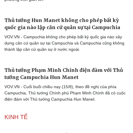
Thủ tướng Hun Manet không cho phép bất kỳ
Doanh nghiệp
Công nghệ
quốc gia nào lập căn cứ quân sự tại Campuchia
Thông tin doanh nghiệp
Sành điệu
VOV.VN - Campuchia không cho phép bất kỳ quốc gia nào xây
Doanh nghiệp 24h
Tin Công nghệ
dựng căn cứ quân sự tại Campuchia và Campuchia cũng không
Doanh nhân
Trải nghiệm
thành lập căn cứ quân sự ở nước ngoài.
Vì cộng đồng
Chuyển đổi số
Thủ tướng Phạm Minh Chính điện đàm với Thủ
tướng Campuchia Hun Manet
VOV.VN - Cuối buổi chiều nay (15/8), theo đề nghị của phía
Campuchia, Thủ tướng Chính phủ Phạm Minh Chính đã có cuộc
điện đàm với Thủ tướng Campuchia Hun Manet.
KINH TẾ