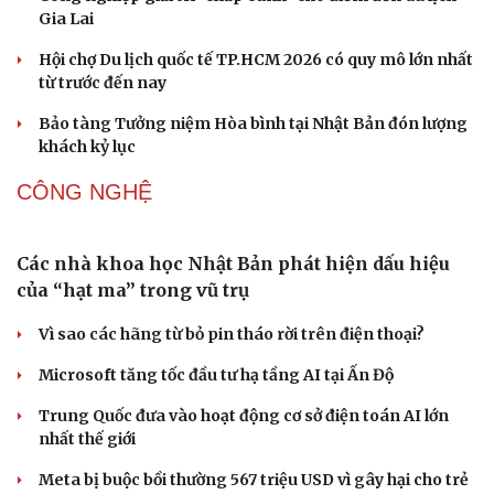
Gia Lai
Hội chợ Du lịch quốc tế TP.HCM 2026 có quy mô lớn nhất
từ trước đến nay
Văn hóa
Giải trí
Bảo tàng Tưởng niệm Hòa bình tại Nhật Bản đón lượng
Sân khấu - Điện ảnh
Nghệ sĩ
khách kỷ lục
Văn học
Thời trang
Âm nhạc
Sao Việt
CÔNG NGHỆ
Di sản
Các nhà khoa học Nhật Bản phát hiện dấu hiệu
của “hạt ma” trong vũ trụ
Vì sao các hãng từ bỏ pin tháo rời trên điện thoại?
Microsoft tăng tốc đầu tư hạ tầng AI tại Ấn Độ
Trung Quốc đưa vào hoạt động cơ sở điện toán AI lớn
nhất thế giới
Meta bị buộc bồi thường 567 triệu USD vì gây hại cho trẻ