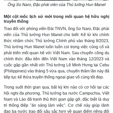
Ông So Naro, Đặc phái viên của Thủ tướng Hun Manet
Một cột mốc lịch sử mới trong mối quan hệ hữu nghị
truyền thống
Trao đổi với phóng viên Đài TNVN, ông So Naro, Đặc phái
viên của Thủ tướng Hun Manet​ cho biết: Kể từ khi chính
thức nhậm chức Thủ tướng Chính phủ vào tháng 8/2023,
Thủ tướng Hun Manet luôn luôn coi trọng việc củng cố và
phát triển mối quan hệ với Việt Nam. Sau chuyến công du
chính thức đầu tiên đến Việt Nam vào tháng 12/2023 và
cuộc gặp gần nhất với Thủ tướng Lê Minh Hưng tại Cebu
(Philippines) vào tháng 5 vừa qua, chuyến thăm lần này đã
tiếp tục kế thừa truyền thống ngoại giao vô cùng tốt đẹp.
Trong suốt thời gian qua, bất kỳ khi nào có cơ hội tại các
hội nghị đa phương, Thủ tướng ba nước Campuchia, Việt
Nam và Lào đã tranh thủ thời gian gặp gỡ, đặc biệt là duy
trì thông điệp "ăn sáng làm việc". Cơ chế này giúp lãnh
đạo ba nước trao đổi sâu sắc hơn về quan điểm riêng đối