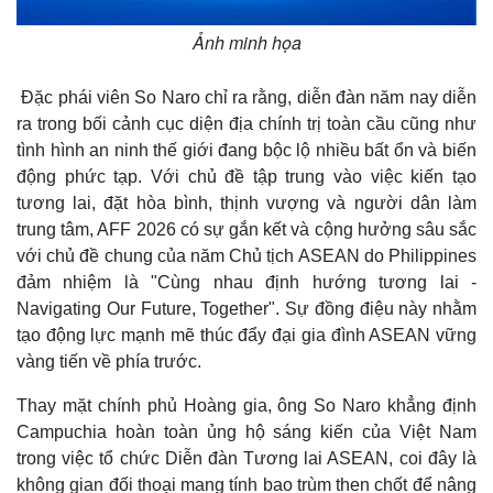
Ảnh minh họa
Đặc phái viên So Naro chỉ ra rằng, diễn đàn năm nay diễn
ra trong bối cảnh cục diện địa chính trị toàn cầu cũng như
tình hình an ninh thế giới đang bộc lộ nhiều bất ổn và biến
động phức tạp. Với chủ đề tập trung vào việc kiến tạo
tương lai, đặt hòa bình, thịnh vượng và người dân làm
trung tâm, AFF 2026 có sự gắn kết và cộng hưởng sâu sắc
với chủ đề chung của năm Chủ tịch ASEAN do Philippines
đảm nhiệm là "Cùng nhau định hướng tương lai -
Navigating Our Future, Together". Sự đồng điệu này nhằm
tạo động lực mạnh mẽ thúc đẩy đại gia đình ASEAN vững
vàng tiến về phía trước.
Thay mặt chính phủ Hoàng gia, ông So Naro khẳng định
Campuchia hoàn toàn ủng hộ sáng kiến của Việt Nam
trong việc tổ chức Diễn đàn Tương lai ASEAN, coi đây là
không gian đối thoại mang tính bao trùm then chốt để nâng