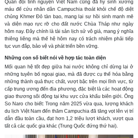
Quân đội tình nguyện Việt Nam cũng đã hy sinh xương
máu để cứu nhân dân Campuchia thoát khỏi chế độ diệt
chủng Khmer Đỏ tàn bạo, mang lại sự hồi sinh mạnh mẽ
và diện mạo rực rỡ cho đất nước Chùa Tháp như ngày
hôm nay. Đây chính là tài sản lịch sử vô giá, mang ý nghĩa
thiêng liêng mà thế hệ hôm nay có trách nhiệm phải tiếp
tục vun đắp, bảo vệ và phát triển bền vững.
Những con số biết nói về hợp tác toàn diện
Mối quan hệ tốt đẹp giữa hai nước không chỉ dừng lại ở
những tuyên bố ngoại giao, mà đã được cụ thể hóa bằng
những thành quả thực chất, vượt bậc trên mọi lĩnh vực, từ
cấp trung ương đến địa phương, đặc biệt là các hoạt động
giao thương sôi động tại khu vực cửa khẩu biên giới. Ông
So Naro cho biết: Trong năm 2025 vừa qua, lượng khách
du lịch Việt Nam đến thăm Campuchia đã tăng vọt lên vị trí
dẫn đầu toàn cầu, đạt hơn 1,2 triệu lượt khách, vượt qua
tất cả các quốc gia khác (Trung Quốc đứng thứ hai).