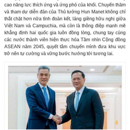
cao năng lực thích ứng và ứng phó của khối. Chuyến thăm
và tham dự diễn đàn của Thủ tướng Hun Manet không chỉ
thắt chặt hơn nữa tình đoàn kết, láng giềng hữu nghị giữa
Việt Nam và Campuchia, mà còn là thông điệp mạnh mẽ
Thể thao
Ô tô - Xe máy
khẳng định hai quốc gia luôn đồng lòng, chung tay cùng
Bóng đá
Ô tô
các nước thành viên hiện thực hóa Tầm nhìn Cộng đồng
Lịch thi đấu bóng đá
Xe máy
ASEAN năm 2045, quyết tâm chuyển mình đưa khu vực
Thế giới thể thao
Tư vấn
eSports
trở nên tự cường và vững bước hướng tới tương lai.
Hậu trường