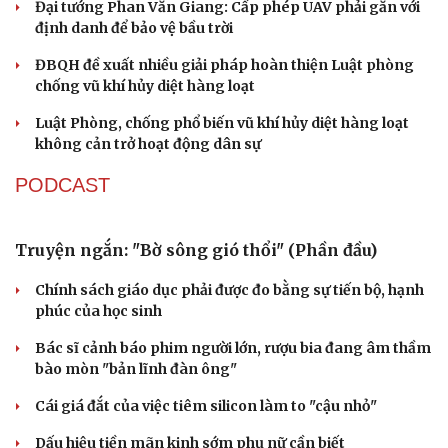
Đại tướng Phan Văn Giang: Cấp phép UAV phải gắn với
định danh để bảo vệ bầu trời
Du lịch
Podcast
ĐBQH đề xuất nhiều giải pháp hoàn thiện Luật phòng
Tư vấn
Câu chuyện thời sự
chống vũ khí hủy diệt hàng loạt
Săn Tour
Đọc truyện đêm khuya
Luật Phòng, chống phổ biến vũ khí hủy diệt hàng loạt
check-in
Cửa sổ tình yêu
không cản trở hoạt động dân sự
Kể chuyện cho bé
Hạt giống tâm hồn
PODCAST
Truyện ngắn: "Bờ sông gió thổi" (Phần đầu)
Chính sách giáo dục phải được đo bằng sự tiến bộ, hạnh
phúc của học sinh
Bác sĩ cảnh báo phim người lớn, rượu bia đang âm thầm
bào mòn "bản lĩnh đàn ông"
Cái giá đắt của việc tiêm silicon làm to "cậu nhỏ"
Dấu hiệu tiền mãn kinh sớm phụ nữ cần biết