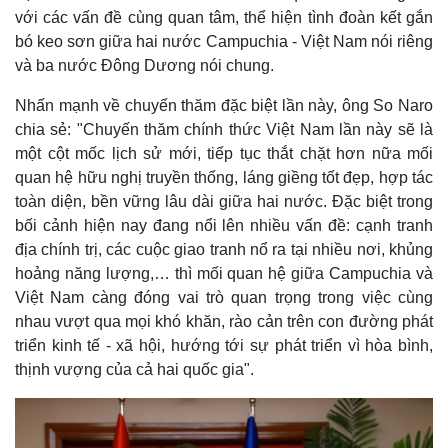
với các vấn đề cùng quan tâm, thể hiện tình đoàn kết gắn
bó keo sơn giữa hai nước Campuchia - Việt Nam nói riêng
và ba nước Đông Dương nói chung.
Nhấn mạnh về chuyến thăm đặc biệt lần này, ông So Naro
chia sẻ: "Chuyến thăm chính thức Việt Nam lần này sẽ là
một cột mốc lịch sử mới, tiếp tục thắt chặt hơn nữa mối
quan hệ hữu nghị truyền thống, láng giềng tốt đẹp, hợp tác
Thế giới
Multimedia
toàn diện, bền vững lâu dài giữa hai nước. Đặc biệt trong
Quan sát
Video
bối cảnh hiện nay đang nổi lên nhiều vấn đề: cạnh tranh
Cuộc sống đó đây
Ảnh
địa chính trị, các cuộc giao tranh nổ ra tại nhiều nơi, khủng
Hồ sơ
E-Magazine
hoảng năng lượng,… thì mối quan hệ giữa Campuchia và
Infographic
Việt Nam càng đóng vai trò quan trọng trong việc cùng
nhau vượt qua mọi khó khăn, rào cản trên con đường phát
triển kinh tế - xã hội, hướng tới sự phát triển vì hòa bình,
thịnh vượng của cả hai quốc gia".