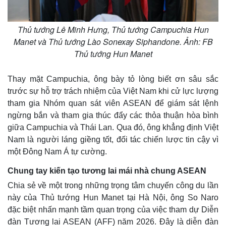
Thủ tướng Lê Minh Hưng, Thủ tướng Campuchia Hun
Manet và Thủ tướng Lào Sonexay Siphandone. Ảnh: FB
Thủ tướng Hun Manet
Pháp luật
Quân sự - Quốc phòng
Thay mặt Campuchia, ông bày tỏ lòng biết ơn sâu sắc
Vụ án
Vũ khí
trước sự hỗ trợ trách nhiệm của Việt Nam khi cử lực lượng
Tin nóng
Việt Nam
tham gia Nhóm quan sát viên ASEAN để giám sát lệnh
Tư vấn luật
Phân tích
ngừng bắn và tham gia thúc đẩy các thỏa thuận hòa bình
giữa Campuchia và Thái Lan. Qua đó, ông khẳng định Việt
Nam là người láng giềng tốt, đối tác chiến lược tin cậy vì
một Đông Nam Á tự cường.
Chung tay kiến tạo tương lai mái nhà chung ASEAN
Chia sẻ về một trong những trọng tâm chuyến công du lần
này của Thủ tướng Hun Manet tại Hà Nội, ông So Naro
đặc biệt nhấn mạnh tầm quan trọng của việc tham dự Diễn
đàn Tương lai ASEAN (AFF) năm 2026. Đây là diễn đàn