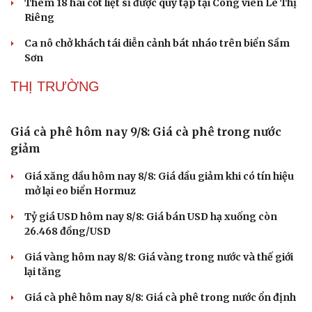
Thêm 18 hài cốt liệt sĩ được quy tập tại Công viên Lê Thị
Riêng
Sức khỏe
Đời sống
Ca nô chở khách tái diễn cảnh bát nháo trên biển Sầm
Dinh dưỡng - món ngon
Nhà đẹp
Sơn
Cây thuốc
Blog
Sản phụ khoa
Tình yêu - Gia đình
THỊ TRƯỜNG
Nhi khoa
Nam khoa
Làm đẹp - giảm cân
Giá cà phê hôm nay 9/8: Giá cà phê trong nước
Phòng mạch online
giảm
Ăn sạch sống khỏe
Giá xăng dầu hôm nay 8/8: Giá dầu giảm khi có tín hiệu
mở lại eo biển Hormuz
Tỷ giá USD hôm nay 8/8: Giá bán USD hạ xuống còn
26.468 đồng/USD
Giá vàng hôm nay 8/8: Giá vàng trong nước và thế giới
lại tăng
Giá cà phê hôm nay 8/8: Giá cà phê trong nước ổn định