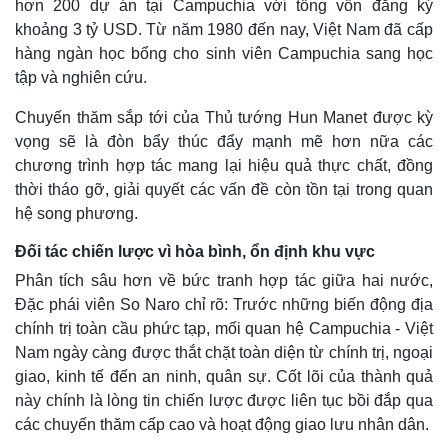
hơn 200 dự án tại Campuchia với tổng vốn đăng ký
khoảng 3 tỷ USD. Từ năm 1980 đến nay, Việt Nam đã cấp
hàng ngàn học bổng cho sinh viên Campuchia sang học
tập và nghiên cứu.
Chuyến thăm sắp tới của Thủ tướng Hun Manet được kỳ
vọng sẽ là đòn bẩy thúc đẩy mạnh mẽ hơn nữa các
chương trình hợp tác mang lại hiệu quả thực chất, đồng
thời tháo gỡ, giải quyết các vấn đề còn tồn tại trong quan
hệ song phương.
Đối tác chiến lược vì hòa bình, ổn định khu vực
Phân tích sâu hơn về bức tranh hợp tác giữa hai nước,
Đặc phái viên So Naro chỉ rõ: Trước những biến động địa
chính trị toàn cầu phức tạp, mối quan hệ Campuchia - Việt
Nam ngày càng được thắt chặt toàn diện từ chính trị, ngoại
giao, kinh tế đến an ninh, quân sự. Cốt lõi của thành quả
này chính là lòng tin chiến lược được liên tục bồi đắp qua
các chuyến thăm cấp cao và hoạt động giao lưu nhân dân.