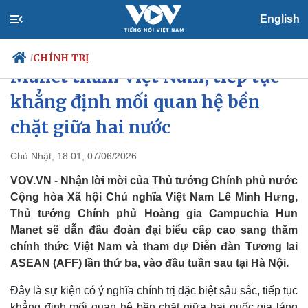
English
Thủ tướng Campuchia Hun
CHÍNH TRỊ
/
Manet thăm Việt Nam, tiếp tục
khẳng định mối quan hệ bền
chặt giữa hai nước
Chính trị
Xã hội
Đảng
Tin 24h
Chủ Nhật, 18:01, 07/06/2026
Tổ chức nhân sự
Dự báo thời tiết
Quốc hội
Giáo dục
VOV.VN - Nhận lời mời của Thủ tướng Chính phủ nước
Nhận diện sự thật
Dấu ấn VOV
Cộng hòa Xã hội Chủ nghĩa Việt Nam Lê Minh Hưng,
Việc làm
Thủ tướng Chính phủ Hoàng gia Campuchia Hun
Biển đảo
Manet sẽ dẫn đầu đoàn đại biểu cấp cao sang thăm
chính thức Việt Nam và tham dự Diễn đàn Tương lai
ASEAN (AFF) lần thứ ba, vào đầu tuần sau tại Hà Nội.
Đây là sự kiện có ý nghĩa chính trị đặc biệt sâu sắc, tiếp tục
khẳng định mối quan hệ bền chặt giữa hai quốc gia láng