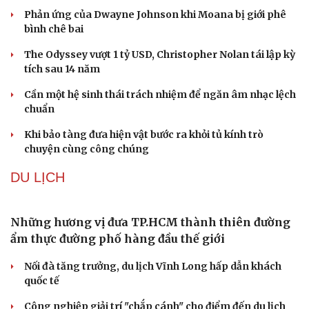
Phản ứng của Dwayne Johnson khi Moana bị giới phê
bình chê bai
The Odyssey vượt 1 tỷ USD, Christopher Nolan tái lập kỳ
tích sau 14 năm
Cần một hệ sinh thái trách nhiệm để ngăn âm nhạc lệch
chuẩn
Khi bảo tàng đưa hiện vật bước ra khỏi tủ kính trò
chuyện cùng công chúng
DU LỊCH
Những hương vị đưa TP.HCM thành thiên đường
ẩm thực đường phố hàng đầu thế giới
Nối đà tăng trưởng, du lịch Vĩnh Long hấp dẫn khách
quốc tế
Công nghiệp giải trí "chắp cánh" cho điểm đến du lịch