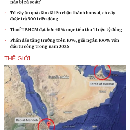
nào bị rà soát?
Từ cây ăn quả dân dã lên chậu thành bonsai, có cây
được trả 500 triệu đồng
Thuế TP.HCM đạt hơn 58% mục tiêu thu 1 triệu tỷ đồng
Doanh nghiệp
Công nghệ
Phấn đấu tăng trưởng trên 10%, giải ngân 100% vốn
Thông tin doanh nghiệp
Sành điệu
đầu tư công trong năm 2026
Doanh nghiệp 24h
Tin Công nghệ
Doanh nhân
Trải nghiệm
THẾ GIỚI
Vì cộng đồng
Chuyển đổi số