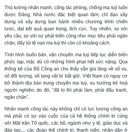
Thủ tướng nhấn mạnh, công tác phòng, chống ma tuý luôn
được Đảng, Nhà nước đặc biệt quan tâm; chỉ đạo xây
dựng và xây dựng ban hành nhiều chương trình chiến
lược, đạt kết quả quan trọng, tích cực. Tuy nhiên, so với
yêu cầu, so với sự phát triển cũng như mục tiêu phải ngăn
chặn, đẩy lùi tệ nạn ma tuý thì còn có khoảng cách.
Tình hình buôn bán, vận chuyển ma tuý tiếp tục diễn biến
phức tạp, mặc dù có những hình phạt hết sức nặng. Qua
thống kê của Bộ Công an cho thấy vẫn gia tăng về số vụ,
số đối tượng, số tang vật bị bắt giữ. Việt Nam có nguy cơ
trở thành địa bàn trung chuyển ma tuý, xu hướng trẻ hoá
người nghiện; do đó, "đã lo thì phải làm, phải đấu tranh,
ngăn chặn".
Nhấn mạnh công tác này không chỉ có lực lượng công an
mà phải có sự vào cuộc của cả hệ thống chính trị cùng
với Mặt trận Tổ quốc, các bộ, ngành như y tế, giáo dục và
đào tạo,... các đoàn thể chính trị, thanh niên, nhân dân ở