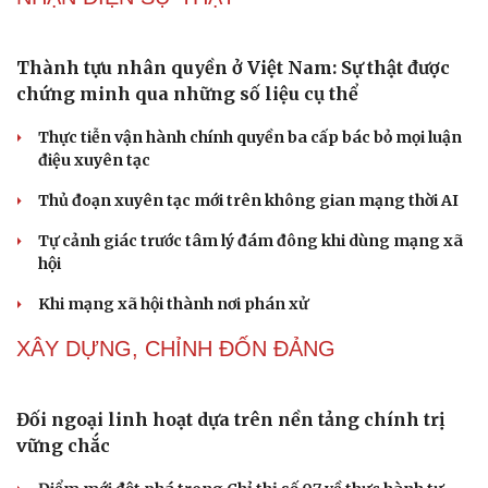
điệu xuyên tạc
Thủ đoạn xuyên tạc mới trên không gian mạng thời AI
Tự cảnh giác trước tâm lý đám đông khi dùng mạng xã
hội
Khi mạng xã hội thành nơi phán xử
NHẬN DIỆN SỰ THẬT
Thành tựu nhân quyền ở Việt Nam: Sự thật được
Cải chính
chứng minh qua những số liệu cụ thể
Thực tiễn vận hành chính quyền ba cấp bác bỏ mọi luận
điệu xuyên tạc
Thủ đoạn xuyên tạc mới trên không gian mạng thời AI
Tự cảnh giác trước tâm lý đám đông khi dùng mạng xã