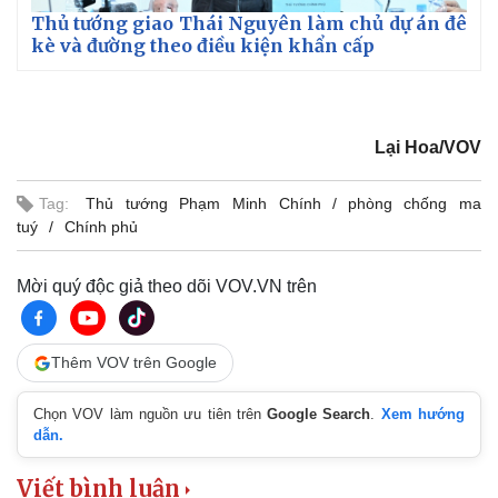
Thủ tướng giao Thái Nguyên làm chủ dự án đê
kè và đường theo điều kiện khẩn cấp
Pháp luật
Quân sự - Quốc phòng
Vụ án
Vũ khí
Tin nóng
Việt Nam
Lại Hoa/VOV
Tư vấn luật
Phân tích
Tag:
Thủ tướng Phạm Minh Chính
phòng chống ma
tuý
Chính phủ
Mời quý độc giả theo dõi VOV.VN trên
Thêm VOV trên Google
Chọn VOV làm nguồn ưu tiên trên
Google Search
.
Xem hướng
dẫn.
Viết bình luận