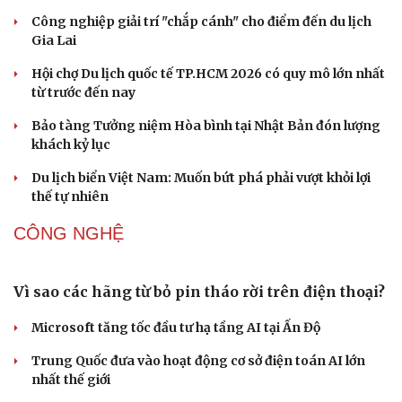
đường phố Quy Nhơn - Gia Lai
Khai mạc Lễ hội Việt Nam - Hàn Quốc TP Đà Nẵng năm
2026
DU LỊCH
Nối đà tăng trưởng, du lịch Vĩnh Long hấp dẫn
khách quốc tế
Công nghiệp giải trí "chắp cánh" cho điểm đến du lịch
Văn hóa
Giải trí
Gia Lai
Sân khấu - Điện ảnh
Nghệ sĩ
Văn học
Thời trang
Hội chợ Du lịch quốc tế TP.HCM 2026 có quy mô lớn nhất
Âm nhạc
Sao Việt
từ trước đến nay
Di sản
Bảo tàng Tưởng niệm Hòa bình tại Nhật Bản đón lượng
khách kỷ lục
Du lịch biển Việt Nam: Muốn bứt phá phải vượt khỏi lợi
thế tự nhiên