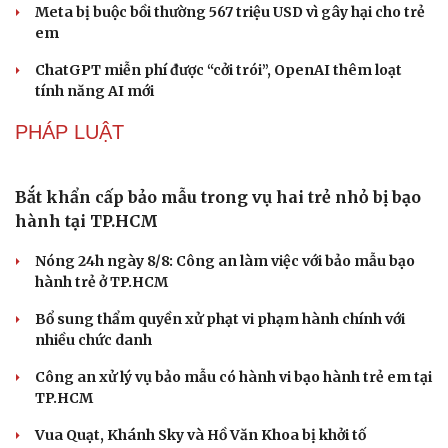
CÔNG NGHỆ
Vì sao các hãng từ bỏ pin tháo rời trên điện thoại?
Microsoft tăng tốc đầu tư hạ tầng AI tại Ấn Độ
Trung Quốc đưa vào hoạt động cơ sở điện toán AI lớn
nhất thế giới
Meta bị buộc bồi thường 567 triệu USD vì gây hại cho trẻ
em
ChatGPT miễn phí được “cởi trói”, OpenAI thêm loạt
tính năng AI mới
PHÁP LUẬT
Bắt khẩn cấp bảo mẫu trong vụ hai trẻ nhỏ bị bạo
hành tại TP.HCM