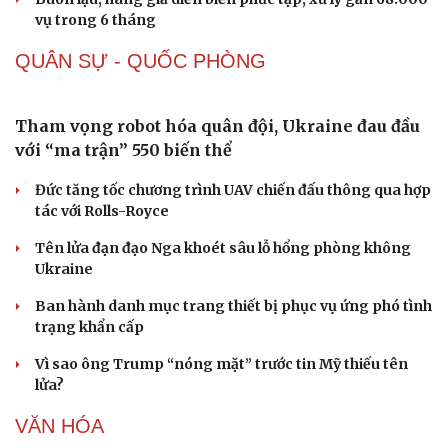
Nhi khoa
4.316 USD/oz, vàng SJC đi ngang
Nam khoa
Làm đẹp - giảm cân
Giá xăng dầu hôm nay 8/8: Giá dầu giảm khi có tín hiệu
Phòng mạch online
mở lại eo biển Hormuz
Ăn sạch sống khỏe
Tỷ giá USD hôm nay 8/8: Giá bán USD hạ xuống còn
26.468 đồng/USD
Giá cà phê hôm nay 8/8: Giá cà phê trong nước ổn định
Buôn lậu, hàng giả diễn biến phức tạp, xử lý gần 68.000
vụ trong 6 tháng
QUÂN SỰ - QUỐC PHÒNG
Tham vọng robot hóa quân đội, Ukraine đau đầu
với “ma trận” 550 biến thể
Đức tăng tốc chương trình UAV chiến đấu thông qua hợp
tác với Rolls-Royce