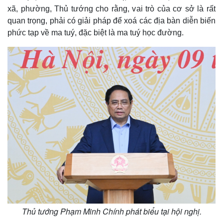
xã, phường, Thủ tướng cho rằng, vai trò của cơ sở là rất
Thế giới
Multimedia
quan trọng, phải có giải pháp để xoá các địa bàn diễn biến
Quan sát
Video
phức tạp về ma tuý, đặc biệt là ma tuý học đường.
Cuộc sống đó đây
Ảnh
Hồ sơ
E-Magazine
Infographic
Thủ tướng Phạm Minh Chính phát biểu tại hội nghị.