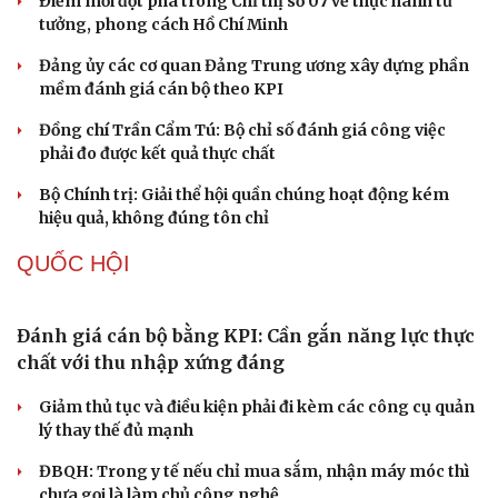
hội
Khi mạng xã hội thành nơi phán xử
XÂY DỰNG, CHỈNH ĐỐN ĐẢNG
Đối ngoại linh hoạt dựa trên nền tảng chính trị
vững chắc
Điểm mới đột phá trong Chỉ thị số 07 về thực hành tư
tưởng, phong cách Hồ Chí Minh
Đảng ủy các cơ quan Đảng Trung ương xây dựng phần
mềm đánh giá cán bộ theo KPI
Đồng chí Trần Cẩm Tú: Bộ chỉ số đánh giá công việc
phải đo được kết quả thực chất
Bộ Chính trị: Giải thể hội quần chúng hoạt động kém
hiệu quả, không đúng tôn chỉ