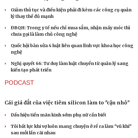
Cao Bằng
Du lịch
Podcast
Sau 1 tháng sáp nhập tổ dân phố: Công nghệ không thể
Tư vấn
Câu chuyện thời sự
thay cán bộ đi gặp dân
Săn Tour
Đọc truyện đêm khuya
check-in
Cửa sổ tình yêu
QUỐC HỘI
Kể chuyện cho bé
Hạt giống tâm hồn
Đánh giá cán bộ bằng KPI: Cần gắn năng lực thực
chất với thu nhập xứng đáng
Giảm thủ tục và điều kiện phải đi kèm các công cụ quản
lý thay thế đủ mạnh
ĐBQH: Trong y tế nếu chỉ mua sắm, nhận máy móc thì
chưa gọi là làm chủ công nghệ
Quốc hội bàn sửa 4 luật liên quan lĩnh vực khoa học công
nghệ
Nghị quyết 66: Tư duy làm luật chuyển từ quản lý sang
kiến tạo phát triển