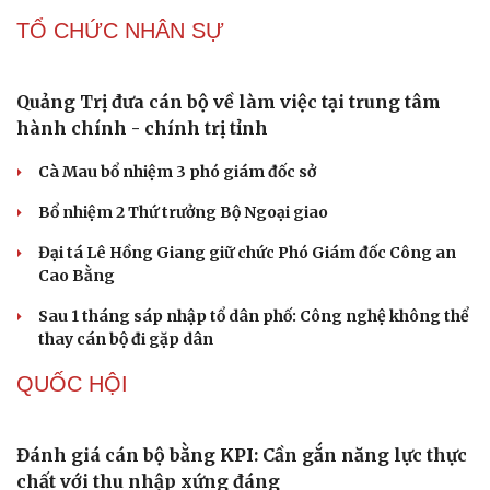
Nóng 24h ngày 8/8: Công an làm việc với bảo mẫu bạo
hành trẻ ở TP.HCM
Bổ sung thẩm quyền xử phạt vi phạm hành chính với
nhiều chức danh
Công an xử lý vụ bảo mẫu có hành vi bạo hành trẻ em tại
TP.HCM
Vua Quạt, Khánh Sky và Hồ Văn Khoa bị khởi tố
TỔ CHỨC NHÂN SỰ
Quảng Trị đưa cán bộ về làm việc tại trung tâm
hành chính - chính trị tỉnh
Cà Mau bổ nhiệm 3 phó giám đốc sở
Bổ nhiệm 2 Thứ trưởng Bộ Ngoại giao
Đại tá Lê Hồng Giang giữ chức Phó Giám đốc Công an