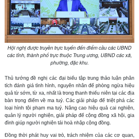
Hội nghị được truyền trực tuyến đến điểm cầu các UBND
các tỉnh, thành phố trực thuộc Trung ương, UBND các xã,
phường, đặc khu.
Thủ tướng đề nghị các đại biểu tập trung thảo luận phân
Kinh tế
Thị trường
tích đánh giá tình hình, nguyên nhân để phòng ngừa hiệu
Bất động sản
Giá vàng
quả từ sớm, từ xa, nhất là trong thanh thiếu niên tại các địa
Khởi nghiệp
Tiêu dùng
bàn trọng điểm về ma tuý. Các giải pháp để triệt phá các
Tỷ giá
loại hình tội phạm ma tuý. Nâng cao hiệu quả cai nghiện,
Chứng khoán
quản lý người nghiện, giải pháp để cộng đồng xã hội, gia
Giá cà phê
đình giúp người nghiện tái hoà nhập cộng đồng.
Đồng thời phát huy vai trò, trách nhiệm của các cơ quan,