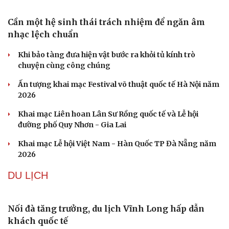
Tên lửa đạn đạo Nga khoét sâu lỗ hổng phòng không
Ukraine
Ban hành danh mục trang thiết bị phục vụ ứng phó tình
trạng khẩn cấp
Vì sao ông Trump “nóng mặt” trước tin Mỹ thiếu tên
lửa?
VĂN HÓA
Cần một hệ sinh thái trách nhiệm để ngăn âm
nhạc lệch chuẩn
Khi bảo tàng đưa hiện vật bước ra khỏi tủ kính trò
chuyện cùng công chúng
Ấn tượng khai mạc Festival võ thuật quốc tế Hà Nội năm
2026
Khai mạc Liên hoan Lân Sư Rồng quốc tế và Lễ hội