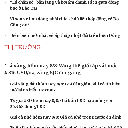
Ngôi trường mới nơi biên giới Sơn La sẵn sàng
đón năm học đầu tiên
Huế xây dựng đê ngầm, kè bảo vệ bãi biển Thuận An
“Lá chắn số” bản làng và hơi ấm chính sách giữa dông
bão ở Lào Cai
Vì sao xe hợp đồng phải chia sẻ dữ liệu hợp đồng về Bộ
Công an?
Diễn biến mới nhất về áp thấp nhiệt đới trên biển Đông
Sức khỏe
Đời sống
THỊ TRƯỜNG
Dinh dưỡng - món ngon
Nhà đẹp
Cây thuốc
Blog
Sản phụ khoa
Tình yêu - Gia đình
Giá vàng hôm nay 8/8: Vàng thế giới áp sát mốc