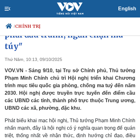
English
Thủ tướng: "Đã lo thì phải làm,
CHÍNH TRỊ
/
phải đấu tranh, ngăn chặn ma
túy"
Chính trị
Xã hội
Thứ Năm, 10:13, 09/10/2025
Đảng
Tin 24h
VOV.VN - Sáng 9/10, tại Trụ sở Chính phủ, Thủ tướng
Tổ chức nhân sự
Dự báo thời tiết
Phạm Minh Chính chủ trì Hội nghị triển khai Chương
Quốc hội
Giáo dục
trình mục tiêu quốc gia phòng, chống ma tuý đến năm
Nhận diện sự thật
Dấu ấn VOV
2030. Hội nghị được truyền trực tuyến đến điểm cầu
Việc làm
Biển đảo
các UBND các tỉnh, thành phố trực thuộc Trung ương,
UBND các xã, phường, đặc khu.
Phát biểu khai mạc hội nghị, Thủ tướng Phạm Minh Chính
nhấn mạnh, đây là hội nghị có ý nghĩa quan trọng để quán
triệt, thống nhất về nhận thức, định hướng chỉ đạo, điều