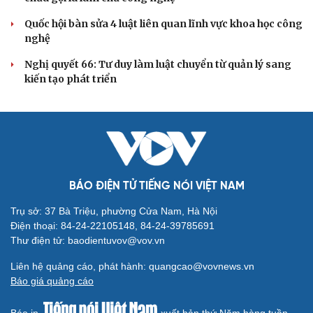
QUỐC HỘI
Đánh giá cán bộ bằng KPI: Cần gắn năng lực thực
chất với thu nhập xứng đáng
Giảm thủ tục và điều kiện phải đi kèm các công cụ quản
lý thay thế đủ mạnh
ĐBQH: Trong y tế nếu chỉ mua sắm, nhận máy móc thì
chưa gọi là làm chủ công nghệ
Quốc hội bàn sửa 4 luật liên quan lĩnh vực khoa học công
nghệ
Nghị quyết 66: Tư duy làm luật chuyển từ quản lý sang
kiến tạo phát triển