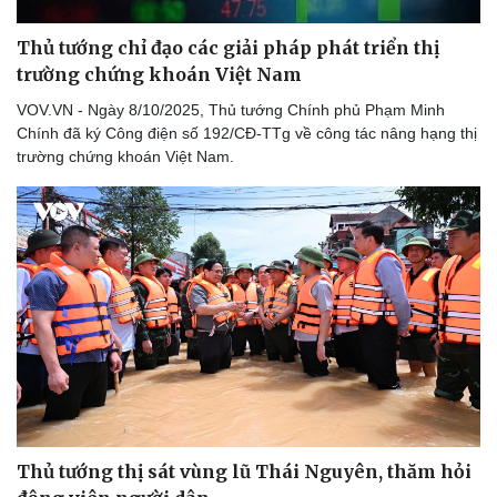
Thủ tướng chỉ đạo các giải pháp phát triển thị
trường chứng khoán Việt Nam
VOV.VN - Ngày 8/10/2025, Thủ tướng Chính phủ Phạm Minh
Chính đã ký Công điện số 192/CĐ-TTg về công tác nâng hạng thị
trường chứng khoán Việt Nam.
Thể thao
Ô tô - Xe máy
Bóng đá
Ô tô
Lịch thi đấu bóng đá
Xe máy
Thế giới thể thao
Tư vấn
eSports
Hậu trường
Thủ tướng thị sát vùng lũ Thái Nguyên, thăm hỏi