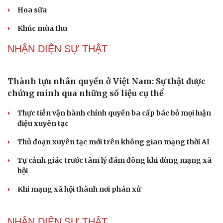
PODCAST
Cái giá đắt của việc tiêm silicon làm to "cậu nhỏ"
Dấu hiệu tiền mãn kinh sớm phụ nữ cần biết
Tôi bất lực khi vợ luôn mang chuyện ở rể ra làm "vũ khí"
sau mỗi lần cãi nhau
Hoa sữa
Khúc mùa thu
NHẬN DIỆN SỰ THẬT
Thành tựu nhân quyền ở Việt Nam: Sự thật được
chứng minh qua những số liệu cụ thể
Thực tiễn vận hành chính quyền ba cấp bác bỏ mọi luận