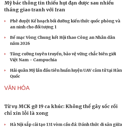
Mỹ bác thông tin thiếu hụt đạn dược sau nhiều
tháng giao tranh với Iran
Phê duyệt Kế hoạch bồi dưỡng kiến thức quốc phòng và
an ninh cho đối tượng 1
Bế mạc Vòng Chung kết Hội thao Công an Nhân dân
Sức khỏe
Đời sống
năm 2026
Dinh dưỡng - món ngon
Nhà đẹp
Cây thuốc
Blog
Tăng cường tuyên truyền, bảo vệ vững chắc biên giới
Sản phụ khoa
Tình yêu - Gia đình
Việt Nam – Campuchia
Nhi khoa
Hải quân Mỹ lần đầu tiên huấn luyện UAV cảm tử tại Hàn
Nam khoa
Quốc
Làm đẹp - giảm cân
Phòng mạch online
VĂN HÓA
Ăn sạch sống khỏe