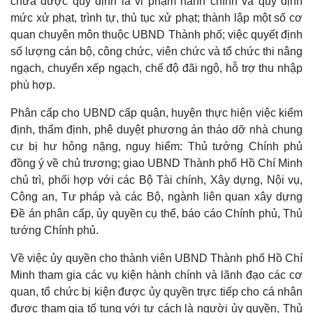
chưa được quy định là vi phạm hành chính và quy định
mức xử phạt, trình tự, thủ tục xử phạt; thành lập một số cơ
quan chuyên môn thuộc UBND Thành phố; việc quyết định
số lượng cán bộ, công chức, viên chức và tổ chức thi nâng
ngạch, chuyển xếp ngạch, chế độ đãi ngộ, hỗ trợ thu nhập
phù hợp.
Phân cấp cho UBND cấp quận, huyện thực hiện việc kiểm
định, thẩm định, phê duyệt phương án tháo dỡ nhà chung
cư bị hư hỏng nặng, nguy hiểm: Thủ tướng Chính phủ
đồng ý về chủ trương; giao UBND Thành phố Hồ Chí Minh
chủ trì, phối hợp với các Bộ Tài chính, Xây dựng, Nội vụ,
Công an, Tư pháp và các Bộ, ngành liên quan xây dựng
Đề án phân cấp, ủy quyền cụ thể, báo cáo Chính phủ, Thủ
tướng Chính phủ.
Thế giới
Multimedia
Về việc ủy quyền cho thành viên UBND Thành phố Hồ Chí
Quan sát
Video
Minh tham gia các vụ kiện hành chính và lãnh đạo các cơ
Cuộc sống đó đây
Ảnh
quan, tổ chức bị kiện được ủy quyền trực tiếp cho cá nhân
Hồ sơ
E-Magazine
được tham gia tố tụng với tư cách là người ủy quyền, Thủ