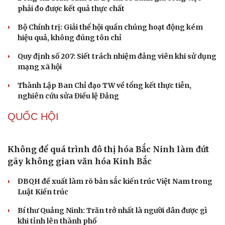
hội
Khi mạng xã hội thành nơi phán xử
XÂY DỰNG, CHỈNH ĐỐN ĐẢNG
Đảng ủy các cơ quan Đảng Trung ương xây dựng
phần mềm đánh giá cán bộ theo KPI
Đồng chí Trần Cẩm Tú: Bộ chỉ số đánh giá công việc
phải đo được kết quả thực chất
Bộ Chính trị: Giải thể hội quần chúng hoạt động kém
hiệu quả, không đúng tôn chỉ
Quy định số 207: Siết trách nhiệm đảng viên khi sử dụng
mạng xã hội
Thành Lập Ban Chỉ đạo TW về tổng kết thực tiễn,
nghiên cứu sửa Điều lệ Đảng
QUỐC HỘI