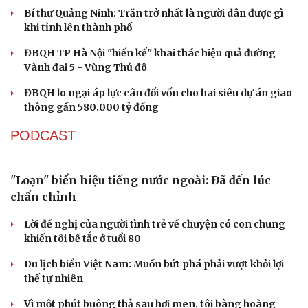
thay cán bộ đi gặp dân
Du lịch
Podcast
QUỐC HỘI
Tư vấn
Câu chuyện thời sự
Săn Tour
Đọc truyện đêm khuya
check-in
Cửa sổ tình yêu
Không để quá trình đô thị hóa Bắc Ninh làm đứt
Kể chuyện cho bé
gãy không gian văn hóa Kinh Bắc
Hạt giống tâm hồn
ĐBQH đề xuất làm rõ bản sắc kiến trúc Việt Nam trong
Luật Kiến trúc
Bí thư Quảng Ninh: Trăn trở nhất là người dân được gì
khi tỉnh lên thành phố
ĐBQH TP Hà Nội "hiến kế" khai thác hiệu quả đường
Vành đai 5 - Vùng Thủ đô
ĐBQH lo ngại áp lực cân đối vốn cho hai siêu dự án giao
thông gần 580.000 tỷ đồng
PODCAST