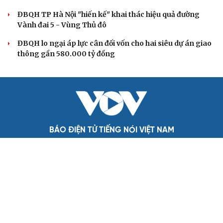
Không để quá trình đô thị hóa Bắc Ninh làm đứt
gãy không gian văn hóa Kinh Bắc
ĐBQH đề xuất làm rõ bản sắc kiến trúc Việt Nam trong
Luật Kiến trúc
Bí thư Quảng Ninh: Trăn trở nhất là người dân được gì
khi tỉnh lên thành phố
ĐBQH TP Hà Nội "hiến kế" khai thác hiệu quả đường
Vành đai 5 - Vùng Thủ đô
ĐBQH lo ngại áp lực cân đối vốn cho hai siêu dự án giao
thông gần 580.000 tỷ đồng