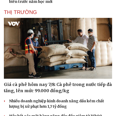
biên trước năm học mới
Doanh nghiệp
Công nghệ
Thông tin doanh nghiệp
Sành điệu
THỊ TRƯỜNG
Doanh nghiệp 24h
Tin Công nghệ
Doanh nhân
Trải nghiệm
Vì cộng đồng
Chuyển đổi số
Giá cà phê hôm nay 7/8: Cà phê trong nước tiếp đà
tăng, lên mức 99.000 đồng/kg
Nhiều doanh nghiệp kinh doanh xăng dầu kém chất
lượng bị xử phạt hơn 1,7 tỷ đồng