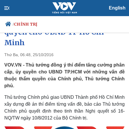
English
Thủ tướng đồng ý tăng thêm
CHÍNH TRỊ
/
quyền cho UBND TP Hồ Chí
Minh
Chính trị
Xã hội
Thứ Ba, 06:48, 25/10/2016
Đảng
Tin 24h
VOV.VN - Thủ tướng đồng ý thí điểm tăng cường phân
Tổ chức nhân sự
Dự báo thời tiết
cấp, ủy quyền cho UBND TP.HCM với những vấn đề
Quốc hội
Giáo dục
thuộc thẩm quyền của Chính phủ, Thủ tướng Chính
Nhận diện sự thật
Dấu ấn VOV
phủ.
Việc làm
Biển đảo
Thủ tướng Chính phủ giao UBND Thành phố Hồ Chí Minh
xây dựng đề án thí điểm từng vấn đề, báo cáo Thủ tướng
Chính phủ quyết định theo tinh thần Nghị quyết số 16-
NQ/TW ngày 10/8/2012 của Bộ Chính trị.