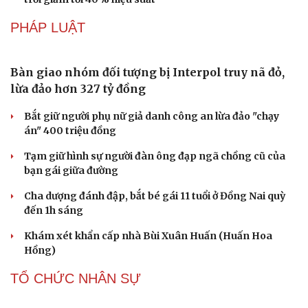
Phê duyệt Chương trình KHCN và đổi mới sáng tạo quốc
gia về công nghệ chiến lược
Bắc Kinh triển khai “nhân viên” robot tại các công viên
Nguy cơ mất tài khoản Microsoft chỉ vì kết nối mạng Wi-
Fi khách sạn
Một việc nhiều gia đình bỏ quên có thể khiến điện mặt
trời giảm tới 40% hiệu suất
PHÁP LUẬT
Bàn giao nhóm đối tượng bị Interpol truy nã đỏ,
lừa đảo hơn 327 tỷ đồng
Bắt giữ người phụ nữ giả danh công an lừa đảo "chạy
án" 400 triệu đồng
Tạm giữ hình sự người đàn ông đạp ngã chồng cũ của