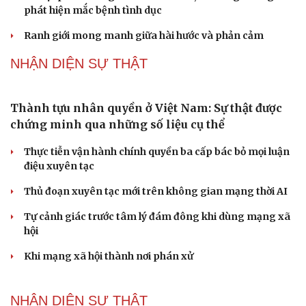
"Loạn" biển hiệu tiếng nước ngoài: Đã đến lúc
chấn chỉnh
Lời đề nghị của người tình trẻ về chuyện có con chung
khiến tôi bế tắc ở tuổi 80
Du lịch biển Việt Nam: Muốn bứt phá phải vượt khỏi lợi
thế tự nhiên
Vì một phút buông thả sau hơi men, tôi bàng hoàng
phát hiện mắc bệnh tình dục
Ranh giới mong manh giữa hài hước và phản cảm
NHẬN DIỆN SỰ THẬT
Thành tựu nhân quyền ở Việt Nam: Sự thật được
chứng minh qua những số liệu cụ thể
Thực tiễn vận hành chính quyền ba cấp bác bỏ mọi luận