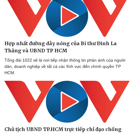
Hợp nhất đường dây nóng của Bí thư Đinh La
Thăng và UBND TP HCM
Pháp luật
Quân sự - Quốc phòng
Tổng đài 1022 sẽ là nơi tiếp nhận thông tin phản ánh của người
dân, doanh nghiệp về tất cả các lĩnh vực đến chính quyền TP
Vụ án
Vũ khí
HCM.
Tin nóng
Việt Nam
Tư vấn luật
Phân tích
Chủ tịch UBND TP.HCM trực tiếp chỉ đạo chống