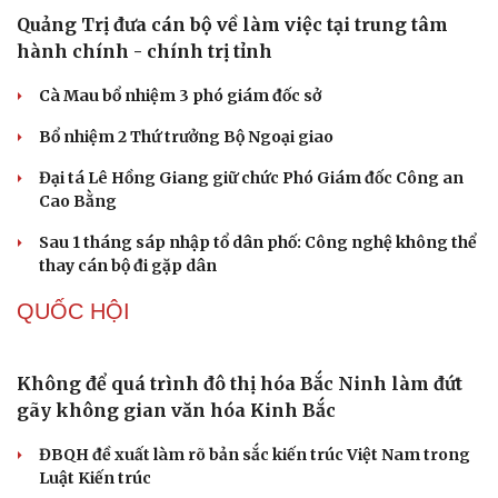
bạn gái giữa đường
Cha dượng đánh đập, bắt bé gái 11 tuổi ở Đồng Nai quỳ
đến 1h sáng
Khám xét khẩn cấp nhà Bùi Xuân Huấn (Huấn Hoa
Hồng)
TỔ CHỨC NHÂN SỰ
Quảng Trị đưa cán bộ về làm việc tại trung tâm
hành chính - chính trị tỉnh
Cà Mau bổ nhiệm 3 phó giám đốc sở
Bổ nhiệm 2 Thứ trưởng Bộ Ngoại giao
Đại tá Lê Hồng Giang giữ chức Phó Giám đốc Công an
Cao Bằng
Sau 1 tháng sáp nhập tổ dân phố: Công nghệ không thể