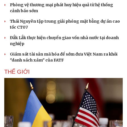
Phòng vệ thương mại phát huy hiệu quả từ hệ thống
cảnh báo sớm
Thái Nguyên tập trung giải phóng mặt bằng dự án cao
tốc CT07
Đắk Lắk thực hiện chuyển giao vốn nhà nước tại doanh
nghiệp
Giám sát tài sản mã hóa để sớm đưa Việt Nam ra khỏi
"danh sách xám" của FATF
THẾ GIỚI
Thể thao
Ô tô - Xe máy
Bóng đá
Ô tô
Lịch thi đấu bóng đá
Xe máy
Thế giới thể thao
Tư vấn
eSports
Hậu trường