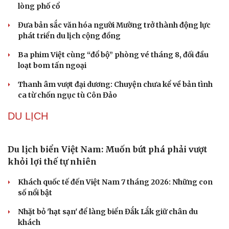
Từ vụ MCK gỡ 19 ca khúc: Không thể gây sốc rồi
chỉ xin lỗi là xong
Hà Nội sắp cải tạo 131 vòm cầu đá: Đánh thức di sản giữa
lòng phố cổ
Đưa bản sắc văn hóa người Mường trở thành động lực
phát triển du lịch cộng đồng
Ba phim Việt cùng “đổ bộ” phòng vé tháng 8, đối đầu
loạt bom tấn ngoại
Thanh âm vượt đại dương: Chuyện chưa kể về bản tình
ca từ chốn ngục tù Côn Đảo
DU LỊCH