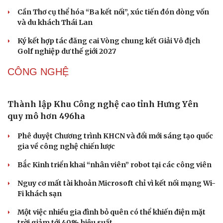
Du lịch biển Việt Nam: Muốn bứt phá phải vượt
khỏi lợi thế tự nhiên
Khách quốc tế đến Việt Nam 7 tháng 2026: Những con
số nổi bật
Nhặt bỏ 'hạt sạn' để làng biển Đắk Lắk giữ chân du
khách
Cần Thơ cụ thể hóa “Ba kết nối”, xúc tiến đón dòng vốn
và du khách Thái Lan
Ký kết hợp tác đăng cai Vòng chung kết Giải Vô địch
Golf nghiệp dư thế giới 2027
Văn hóa
Giải trí
CÔNG NGHỆ
Sân khấu - Điện ảnh
Nghệ sĩ
Văn học
Thời trang
Thành lập Khu Công nghệ cao tỉnh Hưng Yên
Âm nhạc
Sao Việt
Di sản
quy mô hơn 496ha