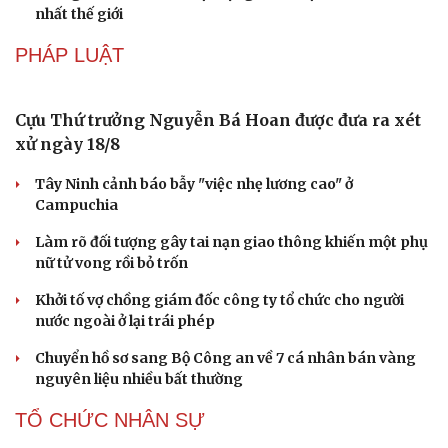
thực đường phố hàng đầu thế giới
Nối đà tăng trưởng, du lịch Vĩnh Long hấp dẫn khách
quốc tế
Công nghiệp giải trí "chắp cánh" cho điểm đến du lịch
Gia Lai
CÔNG NGHỆ
Giá thu cũ iPhone tăng, Apple muốn người dùng
lên đời
Các nhà khoa học Nhật Bản phát hiện dấu hiệu của “hạt
ma” trong vũ trụ
Vì sao các hãng từ bỏ pin tháo rời trên điện thoại?
Microsoft tăng tốc đầu tư hạ tầng AI tại Ấn Độ
Trung Quốc đưa vào hoạt động cơ sở điện toán AI lớn
nhất thế giới