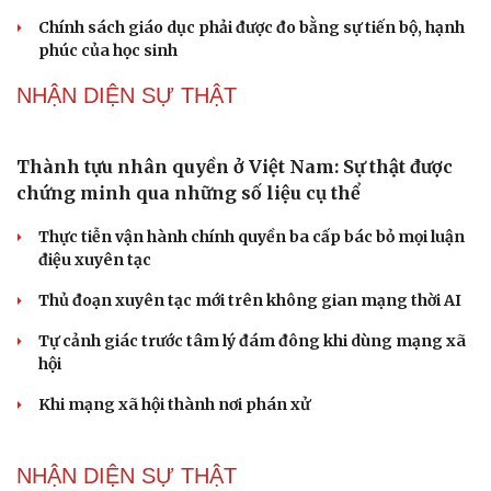
Gỡ "điểm nghẽn", kiến tạo nguồn cầu cho xuất
bản
Cho ngân hàng quản lý tài sản bảo đảm trái phiếu: Cần
ngăn "mua bia kèm lạc"
Đại biểu Quốc hội: Trao quyền lớn cho Petrovietnam
phải có “hàng rào” kiểm soát
Đề xuất tăng tuổi nghỉ hưu sĩ quan quân đội, tùy đặc thù
Cải chính
từng vị trí
Đại tướng Phan Văn Giang: Cấp phép UAV phải gắn với
định danh để bảo vệ bầu trời
PODCAST