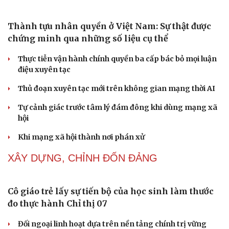
Phụ nữ nên quan tâm đến sức khỏe tình dục tuổi
mãn kinh như thế nào?
Phong slư - “thư tình” bằng dân ca của người Tày
Ngại khám bệnh, nhiều người tự chữa bệnh xã hội rồi
nhận hậu quả lớn
Truyện ngắn: "Bờ sông gió thổi" (Phần đầu)
Chính sách giáo dục phải được đo bằng sự tiến bộ, hạnh
phúc của học sinh
NHẬN DIỆN SỰ THẬT
Thành tựu nhân quyền ở Việt Nam: Sự thật được
chứng minh qua những số liệu cụ thể
Thực tiễn vận hành chính quyền ba cấp bác bỏ mọi luận
điệu xuyên tạc