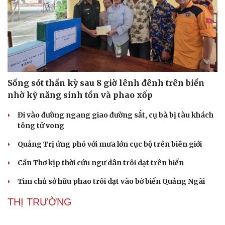
Sống sót thần kỳ sau 8 giờ lênh đênh trên biển
nhờ kỹ năng sinh tồn và phao xốp
Đi vào đường ngang giao đường sắt, cụ bà bị tàu khách
tông tử vong
Quảng Trị ứng phó với mưa lớn cục bộ trên biên giới
Cần Thơ kịp thời cứu ngư dân trôi dạt trên biển
Tìm chủ sở hữu phao trôi dạt vào bờ biển Quảng Ngãi
Sức khỏe
Đời sống
Dinh dưỡng - món ngon
Nhà đẹp
THỊ TRƯỜNG
Cây thuốc
Blog
Sản phụ khoa
Tình yêu - Gia đình