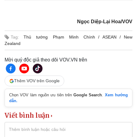
Ngọc Diệp-Lại Hoa/VOV
Pháp luật
Quân sự - Quốc phòng
Vụ án
Vũ khí
Tag:
Thủ tướng Phạm Minh Chính
ASEAN
New
Tin nóng
Việt Nam
Zealand
Tư vấn luật
Phân tích
Mời quý độc giả theo dõi VOV.VN trên
Thêm VOV trên Google
Chọn VOV làm nguồn ưu tiên trên
Google Search
.
Xem hướng
dẫn.
Viết bình luận