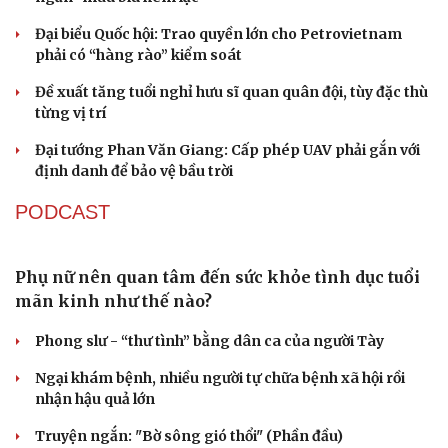
Quảng Trị đưa cán bộ về làm việc tại trung tâm
hành chính - chính trị tỉnh
Cà Mau bổ nhiệm 3 phó giám đốc sở
Bổ nhiệm 2 Thứ trưởng Bộ Ngoại giao
Đại tá Lê Hồng Giang giữ chức Phó Giám đốc Công an
Cao Bằng
Sau 1 tháng sáp nhập tổ dân phố: Công nghệ không thể
thay cán bộ đi gặp dân
QUỐC HỘI