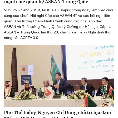
mạnh mẽ quan hệ ASEAN-Trung Quốc
VOV.VN - Sáng 28/10, tại Kuala Lumpur, trong ngày làm việc cuối
cùng của chuỗi Hội nghị Cấp cao ASEAN 47 và các hội nghị liên
quan, Thủ tướng Phạm Minh Chính cùng các nhà lãnh đạo
ASEAN và Thủ tướng Trung Quốc Lý Cường dự Hội nghị Cấp cao
ASEAN – Trung Quốc lần thứ 28, chứng kiến lễ ký Nghị định thư
nâng cấp ACFTA 3.0.
Thể thao
Ô tô - Xe máy
Bóng đá
Ô tô
Lịch thi đấu bóng đá
Xe máy
Thế giới thể thao
Tư vấn
eSports
Hậu trường
Phó Thủ tướng Nguyễn Chí Dũng chủ trì tọa đàm