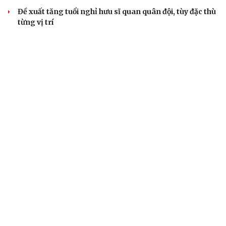
Khi mạng xã hội thành nơi phán xử
XÂY DỰNG, CHỈNH ĐỐN ĐẢNG
Cô giáo trẻ lấy sự tiến bộ của học sinh làm thước
đo thực hành Chỉ thị 07
Đối ngoại linh hoạt dựa trên nền tảng chính trị vững
chắc
Điểm mới đột phá trong Chỉ thị số 07 về thực hành tư
tưởng, phong cách Hồ Chí Minh
Đảng ủy các cơ quan Đảng Trung ương xây dựng phần
mềm đánh giá cán bộ theo KPI
Đồng chí Trần Cẩm Tú: Bộ chỉ số đánh giá công việc
phải đo được kết quả thực chất
QUỐC HỘI