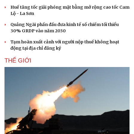
Huế tăng tốc giải phóng mặt bằng mở rộng cao tốc Cam
Lộ - La Sơn
Quảng Ngãi phấn đấu đưa kinh tế số chiếm tối thiểu
30% GRDP vào năm 2030
Doanh nghiệp
Công nghệ
Tạm hoãn xuất cảnh với người nộp thuế không hoạt
Thông tin doanh nghiệp
Sành điệu
động tại địa chỉ đăng ký
Doanh nghiệp 24h
Tin Công nghệ
Doanh nhân
Trải nghiệm
THẾ GIỚI
Vì cộng đồng
Chuyển đổi số