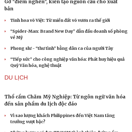
Tham vọng robot hóa quân đội, Ukraine đau đầu với
“ma trận” 550 biến thể
Đức tăng tốc chương trình UAV chiến đấu thông qua hợp
tác với Rolls-Royce
VĂN HÓA
Văn hóa
Giải trí
Sân khấu - Điện ảnh
Nghệ sĩ
Văn học
Thời trang
Âm nhạc
Sao Việt
Di sản
Gỡ "điểm nghẽn", kiến tạo nguồn cầu cho xuất