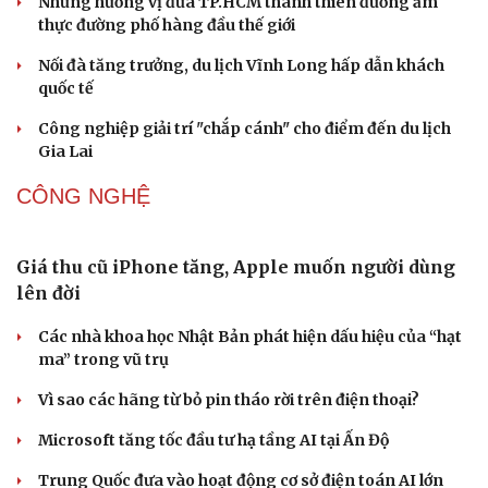
bản
Tinh hoa võ Việt: Từ miền đất võ vươn ra thế giới
“Spider-Man: Brand New Day” dẫn đầu doanh số phòng
vé Mỹ
Phong slư - “thư tình” bằng dân ca của người Tày
“Tiếp sức” cho công nghiệp văn hóa: Phát huy hiệu quả
Quỹ Văn hóa, nghệ thuật
DU LỊCH
Thổ cẩm Chăm Mỹ Nghiệp: Từ ngôn ngữ văn hóa
đến sản phẩm du lịch độc đáo
Vì sao lượng khách Philippines đến Việt Nam tăng
trưởng vượt bậc?
Những hương vị đưa TP.HCM thành thiên đường ẩm