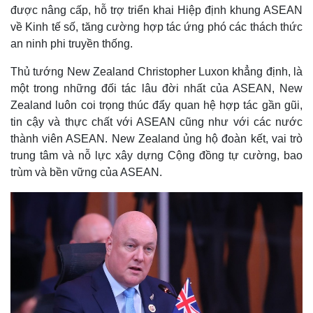
được nâng cấp, hỗ trợ triển khai Hiệp định khung ASEAN
Thế giới
Multimedia
về Kinh tế số, tăng cường hợp tác ứng phó các thách thức
Quan sát
Video
an ninh phi truyền thống.
Cuộc sống đó đây
Ảnh
Hồ sơ
E-Magazine
Thủ tướng New Zealand Christopher Luxon khẳng định, là
Infographic
một trong những đối tác lâu đời nhất của ASEAN, New
Zealand luôn coi trọng thúc đẩy quan hệ hợp tác gần gũi,
tin cậy và thực chất với ASEAN cũng như với các nước
thành viên ASEAN. New Zealand ủng hộ đoàn kết, vai trò
trung tâm và nỗ lực xây dựng Cộng đồng tự cường, bao
trùm và bền vững của ASEAN.