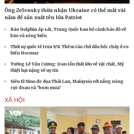
Ông Zelensky thừa nhận Ukraine có thể mất vài
năm để sản xuất tên lửa Patriot
Bão Dolphin áp sát, Trung Quốc ban bố cảnh báo đỏ về
bão và sóng biển
Thời sự quốc tế trưa 9/8: Thêm tàu chở dầu bốc cháy ở eo
biển Hormuz
Tướng Lê Văn Cương: Iran tổn thất lớn về vật chất, Mỹ
thiệt hại nặng về uy tín
Siêu El Nino đe dọa Thái Lan, Malaysia với nắng nóng
cực đoan và “bom mưa”
XÃ HỘI