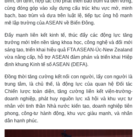
bình, ổn định, hợp tác cho phát triển bao trùm và bền vững,
cùng đóng góp vào xây dựng cấu trúc khu vực mở, minh
bạch, bao trùm và dựa trên luật lệ, tiếp tục ủng hộ mạnh
mẽ lập trường của ASEAN về Biển Đông.
Đẩy mạnh liên kết kinh tế, thúc đẩy các động lực tăng
trưởng mới trên nền tảng khoa học, công nghệ và đổi mới
sáng tạo, triển khai hiệu quả FTA ASEAN-Úc-New Zealand
vừa nâng cấp, hỗ trợ ASEAN đàm phán và triển khai Hiệp
định khung Kinh tế số ASEAN (DEFA).
Đồng thời tăng cường kết nối con người, lấy con người là
Kinh tế
Thị trường
trung tâm, là chủ thể, là động lực của quan hệ Đối tác
Bất động sản
Giá vàng
Chiến lược toàn diện, tăng cường liên kết viện-trường-
Khởi nghiệp
Tiêu dùng
doanh nghiệp, phát huy nguồn lực xã hội và khu vực tư
Tỷ giá
nhân với tinh thần Nhà nước kiến tạo, doanh nghiệp tiên
Chứng khoán
phong, công-tư hành động, khu vực giàu mạnh, và nhân
Giá cà phê
dân hạnh phúc.