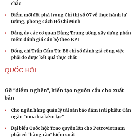
Thủ đoạn xuyên tạc mới trên không gian mạng thời AI
Tự cảnh giác trước tâm lý đám đông khi dùng mạng xã
hội
Khi mạng xã hội thành nơi phán xử
NHẬN DIỆN SỰ THẬT
Thành tựu nhân quyền ở Việt Nam: Sự thật được
chứng minh qua những số liệu cụ thể
Thực tiễn vận hành chính quyền ba cấp bác bỏ mọi luận
điệu xuyên tạc
Thủ đoạn xuyên tạc mới trên không gian mạng thời AI
Tự cảnh giác trước tâm lý đám đông khi dùng mạng xã
hội