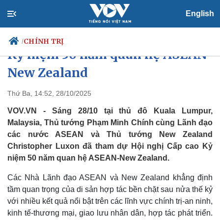
English
Thủ tướng dự Hội nghị Cấp cao
CHÍNH TRỊ
/
Kỷ niệm 50 năm quan hệ ASEAN-
New Zealand
Chính trị
Xã hội
Thứ Ba, 14:52, 28/10/2025
Đảng
Tin 24h
VOV.VN - Sáng 28/10 tại thủ đô Kuala Lumpur,
Tổ chức nhân sự
Dự báo thời tiết
Malaysia, Thủ tướng Phạm Minh Chính cùng Lãnh đạo
Quốc hội
Giáo dục
các nước ASEAN và Thủ tướng New Zealand
Nhận diện sự thật
Dấu ấn VOV
Christopher Luxon đã tham dự Hội nghị Cấp cao Kỷ
Việc làm
Biển đảo
niệm 50 năm quan hệ ASEAN-New Zealand.
Các Nhà Lãnh đạo ASEAN và New Zealand khẳng định
tầm quan trọng của di sản hợp tác bền chặt sau nửa thế kỷ
với nhiều kết quả nổi bật trên các lĩnh vực chính trị-an ninh,
kinh tế-thương mại, giao lưu nhân dân, hợp tác phát triển.