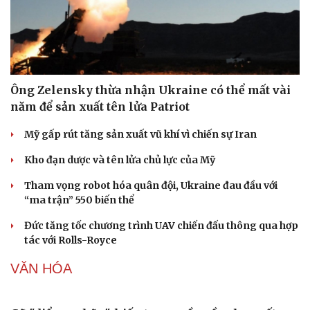
Tỷ giá USD hôm nay 8/8: Giá bán USD hạ xuống còn
26.468 đồng/USD
QUÂN SỰ - QUỐC PHÒNG
Ông Zelensky thừa nhận Ukraine có thể mất vài
năm để sản xuất tên lửa Patriot
Mỹ gấp rút tăng sản xuất vũ khí vì chiến sự Iran
Kho đạn dược và tên lửa chủ lực của Mỹ