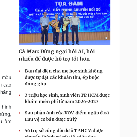
Cà Mau: Đừng ngại hỏi AI, hỏi
nhiều để được hỗ trợ tốt hơn
Ban đại diện cha mẹ học sinh không
được tự đặt các khoản thu, ép buộc
i màu
đóng góp
i cao
g hàng
3 triệu học sinh, sinh viên TP.HCM được
khám miễn phí từ năm 2026-2027
 hình
Sau phản ánh của VOV, điểm ngập ở xã
rừng,
Lưu Vệ cơ bản được xử lý
ểu làm
56 trụ sở công dôi dư ở TP.HCM được