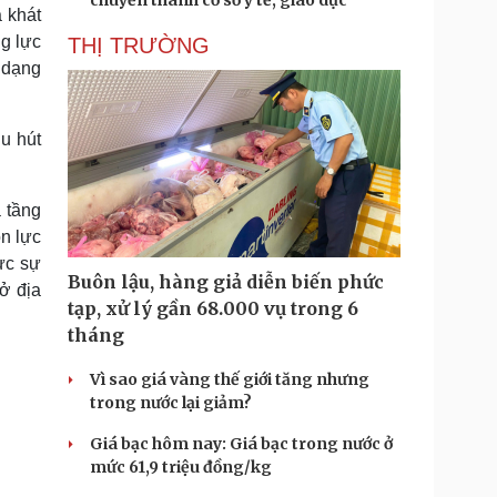
chuyển thành cơ sở y tế, giáo dục
 khát
ng lực
THỊ TRƯỜNG
a dạng
u hút
ạ tầng
n lực
hực sự
Buôn lậu, hàng giả diễn biến phức
ở địa
tạp, xử lý gần 68.000 vụ trong 6
tháng
Vì sao giá vàng thế giới tăng nhưng
trong nước lại giảm?
Giá bạc hôm nay: Giá bạc trong nước ở
mức 61,9 triệu đồng/kg