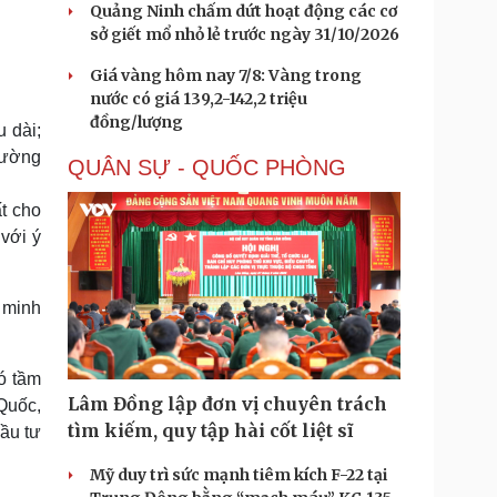
Quảng Ninh chấm dứt hoạt động các cơ
sở giết mổ nhỏ lẻ trước ngày 31/10/2026
Giá vàng hôm nay 7/8: Vàng trong
nước có giá 139,2-142,2 triệu
đồng/lượng
u dài;
trường
QUÂN SỰ - QUỐC PHÒNG
ất cho
 với ý
h minh
ó tầm
Lâm Đồng lập đơn vị chuyên trách
Quốc,
tìm kiếm, quy tập hài cốt liệt sĩ
đầu tư
.
Mỹ duy trì sức mạnh tiêm kích F-22 tại