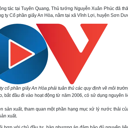
 công tác tại Tuyên Quang, Thủ tướng Nguyễn Xuân Phúc đã th
ng ty Cổ phần giấy An Hòa, nằm tại xã Vĩnh Lợi, huyện Sơn D
y cổ phần giấy An Hòa phải tuân thủ các quy định về môi trườ
, bắt đầu đi vào hoạt động từ năm 2006, có sử dụng nguyên liệ
 sản xuất, tham quan một phần hạng mục xử lý nước thải củ
sản xuất.
ối hợp với chủ đầu tư, bàn phương án đảm bảo đủ nguyên liệ