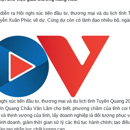
Lịch thi đấu bóng đá
Xe máy
Thế giới thể thao
Tư vấn
iễn ra Hội nghị xúc tiến đầu tư, thương mại và du lịch tỉnh 
eSports
V
yễn Xuân Phúc về dự. Cùng dự còn có lãnh đạo nhiều bộ, ngà
Hậu trường
Văn hóa
Giải trí
D
Sân khấu - Điện ảnh
Nghệ sĩ
Văn học
Thời trang
Âm nhạc
Sao Việt
c
Di sản
hị xúc tiến đầu tư, thương mại và du lịch tỉnh Tuyên Quang 2
uyên Quang Chẩu Văn Lâm cho biết, phương châm của tỉnh coi 
và thịnh vượng của tỉnh, lấy doanh nghiệp là đối tượng phục 
inh doanh, giảm thời gian xử lý các thủ tục hành chính; tạo điề
 đào tạo nhân lực chất lượng cao…