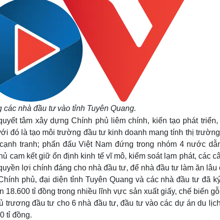
 các nhà đầu tư vào tỉnh Tuyên Quang.
uyết tâm xây dựng Chính phủ liêm chính, kiến tạo phát triển,
i đó là tạo môi trường đầu tư kinh doanh mang tính thị trường
g cạnh tranh; phấn đấu Việt Nam đứng trong nhóm 4 nước dẫ
cam kết giữ ổn định kinh tế vĩ mô, kiểm soát lạm phát, các c
quyền lợi chính đáng cho nhà đầu tư, để nhà đầu tư làm ăn lâu 
Chính phủ, đại diện tỉnh Tuyên Quang và các nhà đầu tư đã k
 18.600 tỉ đồng trong nhiều lĩnh vực sản xuất giấy, chế biến gỗ
hủ trương đầu tư cho 6 nhà đầu tư, đầu tư vào các dự án du lịc
 tỉ đồng.