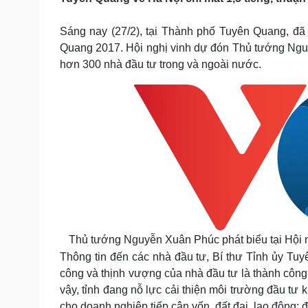
Tin nóng
Việt Nam
Tư vấn luật
Phân tích
Sáng nay (27/2), tại Thành phố Tuyên Quang, đã d
Quang 2017. Hội nghị vinh dự đón Thủ tướng Ngu
hơn 300 nhà đầu tư trong và ngoài nước.
Sức khỏe
Đời sống
Dinh dưỡng - món ngon
Nhà đẹp
Cây thuốc
Blog
Sản phụ khoa
Tình yêu - Gia đình
Nhi khoa
Nam khoa
Làm đẹp - giảm cân
Phòng mạch online
Ăn sạch sống khỏe
Cải chính
Thủ tướng Nguyễn Xuân Phúc phát biểu tại Hội ng
Thông tin đến các nhà đầu tư, Bí thư Tỉnh ủy T
công và thịnh vượng của nhà đầu tư là thành công 
vậy, tỉnh đang nỗ lực cải thiện môi trường đầu tư k
cho doanh nghiệp tiếp cận vốn, đất đai, lao động;