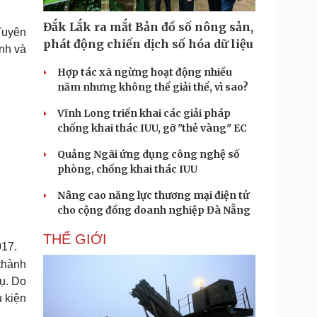
Doanh nghiệp 24h
Tin Công nghệ
Doanh nhân
Trải nghiệm
Đắk Lắk ra mắt Bản đồ số nông sản,
Tuyên
ì cộng đồng
Chuyển đổi số
phát động chiến dịch số hóa dữ liệu
nh và
Hợp tác xã ngừng hoạt động nhiều
u lịch
Podcast
năm nhưng không thể giải thể, vì sao?
Tư vấn
Câu chuyện thời sự
Săn Tour
Đọc truyện đêm khuya
Vĩnh Long triển khai các giải pháp
heck-in
Cửa sổ tình yêu
chống khai thác IUU, gỡ "thẻ vàng" EC
Kể chuyện cho bé
Quảng Ngãi ứng dụng công nghệ số
Hạt giống tâm hồn
phòng, chống khai thác IUU
Nâng cao năng lực thương mại điện tử
cho cộng đồng doanh nghiệp Đà Nẵng
THẾ GIỚI
017.
thành
vụ. Do
u kiện