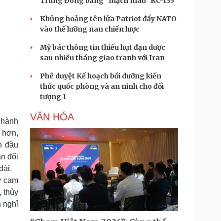
Trung Đông bằng “mạch máu” KC-135
Khủng hoảng tên lửa Patriot đẩy NATO
vào thế lưỡng nan chiến lược
Mỹ bác thông tin thiếu hụt đạn dược
sau nhiều tháng giao tranh với Iran
Phê duyệt Kế hoạch bồi dưỡng kiến
thức quốc phòng và an ninh cho đối
tượng 1
VĂN HÓA
 hành
 hơn,
n đầu
ân đối
dài.
ý cam
, thủy
h nghỉ