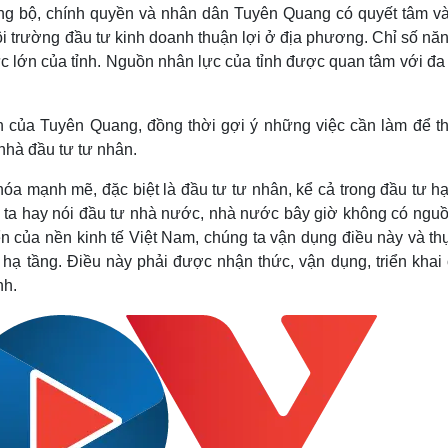
ảng bộ, chính quyền và nhân dân Tuyên Quang có quyết tâm và
 môi trường đầu tư kinh doanh thuận lợi ở địa phương. Chỉ số nă
ực lớn của tỉnh. Nguồn nhân lực của tỉnh được quan tâm với đ
 của Tuyên Quang, đồng thời gợi ý những việc cần làm để th
 nhà đầu tư tư nhân.
 hóa mạnh mẽ, đặc biệt là đầu tư tư nhân, kể cả trong đầu tư h
ng ta hay nói đầu tư nhà nước, nhà nước bây giờ không có nguồ
iển của nền kinh tế Việt Nam, chúng ta vận dụng điều này và t
hạ tầng. Điều này phải được nhận thức, vận dụng, triển khai 
nh.