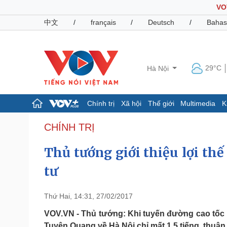
VO
中文
/
français
/
Deutsch
/
Bahas
29°C
Hà Nội
Chính trị
Xã hội
Thế giới
Multimedia
K
Chính trị
Xã hội
CHÍNH TRỊ
Đảng
Tin 24h
Thủ tướng giới thiệu lợi th
Tổ chức nhân sự
Dự báo thời tiết
Quốc hội
Giáo dục
tư
Nhận diện sự thật
Dấu ấn VOV
Việc làm
Biển đảo
Thứ Hai, 14:31, 27/02/2017
Pháp luật
Quân sự - Quốc phòng
VOV.VN - Thủ tướng: Khi tuyến đường cao tốc n
Vụ án
Vũ khí
Tuyên Quang về Hà Nội chỉ mất 1,5 tiếng, thuận