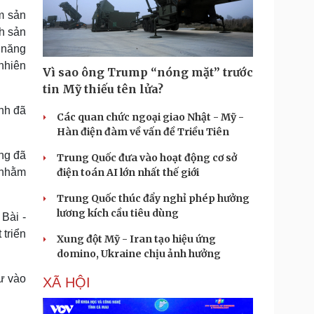
m sản
h sản
 năng
 nhiên
Vì sao ông Trump “nóng mặt” trước
tin Mỹ thiếu tên lửa?
ỉnh đã
Các quan chức ngoại giao Nhật - Mỹ -
Hàn điện đàm về vấn đề Triều Tiên
ng đã
Trung Quốc đưa vào hoạt động cơ sở
 nhằm
điện toán AI lớn nhất thế giới
Trung Quốc thúc đẩy nghỉ phép hưởng
lương kích cầu tiêu dùng
Bài -
 triển
Xung đột Mỹ - Iran tạo hiệu ứng
domino, Ukraine chịu ảnh hưởng
tư vào
XÃ HỘI