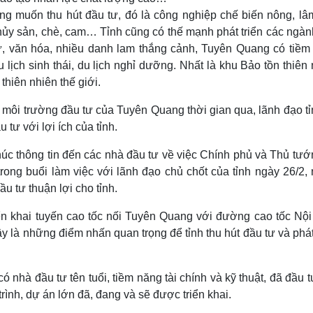
ng muốn thu hút đầu tư, đó là công nghiệp chế biến nông, lâ
hủy sản, chè, cam… Tỉnh cũng có thế mạnh phát triển các ngàn
 sử, văn hóa, nhiều danh lam thắng cảnh, Tuyên Quang có tiềm
du lịch sinh thái, du lịch nghỉ dưỡng. Nhất là khu Bảo tồn thiên
hiên nhiên thế giới.
o môi trường đầu tư của Tuyên Quang thời gian qua, lãnh đạo t
tư với lợi ích của tỉnh.
úc thông tin đến các nhà đầu tư về việc Chính phủ và Thủ tướ
trong buổi làm việc với lãnh đạo chủ chốt của tỉnh ngày 26/2,
ầu tư thuận lợi cho tỉnh.
ển khai tuyến cao tốc nối Tuyên Quang với đường cao tốc Nội 
y là những điểm nhấn quan trọng để tỉnh thu hút đầu tư và phát
 nhà đầu tư tên tuổi, tiềm năng tài chính và kỹ thuật, đã đầu 
ình, dự án lớn đã, đang và sẽ được triển khai.