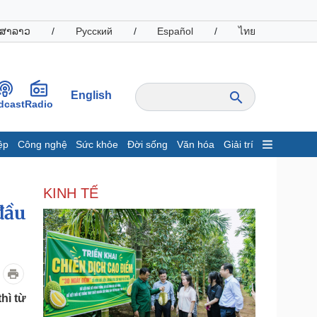
ສາລາວ
/
Русский
/
Español
/
ไทย
English
dcast
Radio
ệp
Công nghệ
Sức khỏe
Đời sống
Văn hóa
Giải trí
inh tế
Thị trường
KINH TẾ
ất động sản
Giá vàng
đầu
hởi nghiệp
Tiêu dùng
Tỷ giá
Chứng khoán
Giá cà phê
oanh nghiệp
Công nghệ
hì từ
hông tin doanh nghiệp
Sành điệu