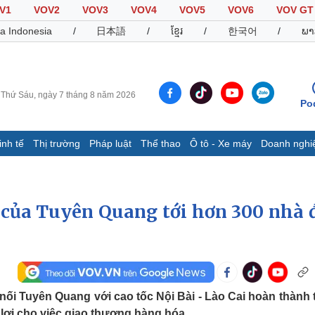
V1
VOV2
VOV3
VOV4
VOV5
VOV6
VOV GT
a Indonesia
/
日本語
/
ខ្មែរ
/
한국어
/
ພາ
Thứ Sáu, ngày 7 tháng 8 năm 2026
Po
inh tế
Thị trường
Pháp luật
Thể thao
Ô tô - Xe máy
Doanh nghi
Thế giới
Multimedia
K
Quan sát
Video
B
ế của Tuyên Quang tới hơn 300 nhà 
Cuộc sống đó đây
Ảnh
K
Hồ sơ
E-Magazine
Infographic
Thể thao
Ô tô - Xe máy
D
ối Tuyên Quang với cao tốc Nội Bài - Lào Cai hoàn thành t
Bóng đá
Ô tô
T
 lợi cho việc giao thương hàng hóa.