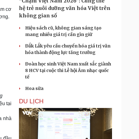
“Chạm Việt Nam 2026”: Cùng thế
hệ trẻ nuôi dưỡng văn hóa Việt trên
ăm cơ
không gian số
ương.
Hiệu sách cũ, không gian sáng tạo
mang nhiều giá trị cần gìn giữ
Đắk Lắk yêu cầu chuyển hóa giá trị văn
hóa thành động lực tăng trưởng
Đoàn học sinh Việt Nam xuất sắc giành
8 HCV tại cuộc thi Lễ hội Âm nhạc quốc
tế
Hoa sữa
ng
DU LỊCH
u tại
a nhà
u đầu