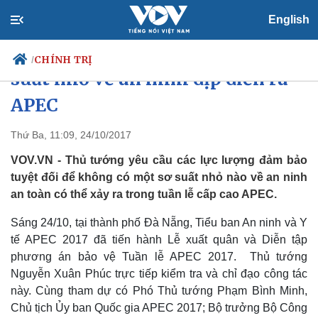
English
Thủ tướng: Không để xảy ra sơ
CHÍNH TRỊ
/
suất nhỏ về an ninh dịp diễn ra
APEC
Chính trị
Xã hội
Thứ Ba, 11:09, 24/10/2017
Đảng
Tin 24h
VOV.VN - Thủ tướng yêu cầu các lực lượng đảm bảo
Tổ chức nhân sự
Dự báo thời tiết
tuyệt đối để không có một sơ suất nhỏ nào về an ninh
Quốc hội
Giáo dục
an toàn có thể xảy ra trong tuần lễ cấp cao APEC.
Nhận diện sự thật
Dấu ấn VOV
Việc làm
Sáng 24/10, tại thành phố Đà Nẵng, Tiểu ban An ninh và Y
Biển đảo
tế APEC 2017 đã tiến hành Lễ xuất quân và Diễn tập
phương án bảo vệ Tuần lễ APEC 2017. Thủ tướng
Nguyễn Xuân Phúc trực tiếp kiểm tra và chỉ đạo công tác
này. Cùng tham dự có Phó Thủ tướng Phạm Bình Minh,
Chủ tịch Ủy ban Quốc gia APEC 2017; Bộ trưởng Bộ Công