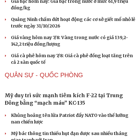
Sức khỏe
Đời sống
Dinh dưỡng - món ngon
Nhà đẹp
Cây thuốc
Blog
Vì sao giá vàng thế giới tăng nhưng trong nước
Sản phụ khoa
Tình yêu - Gia đình
lại giảm?
Nhi khoa
Nam khoa
Giá bạc hôm nay: Giá bạc trong nước ở mức 61,9 triệu
Làm đẹp - giảm cân
đồng/kg
Phòng mạch online
Ăn sạch sống khỏe
Quảng Ninh chấm dứt hoạt động các cơ sở giết mổ nhỏ lẻ
trước ngày 31/10/2026
Giá vàng hôm nay 7/8: Vàng trong nước có giá 139,2-
142,2 triệu đồng/lượng
Giá cà phê hôm nay 7/8: Giá cà phê đồng loạt tăng trên
cả 2 sàn quốc tế