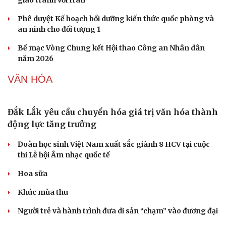
QUÂN SỰ - QUỐC PHÒNG
Mỹ duy trì sức mạnh tiêm kích F-22 tại Trung
Đông bằng “mạch máu” KC-135
Khủng hoảng tên lửa Patriot đẩy NATO vào thế lưỡng
nan chiến lược
Mỹ bác thông tin thiếu hụt đạn dược sau nhiều tháng
giao tranh với Iran