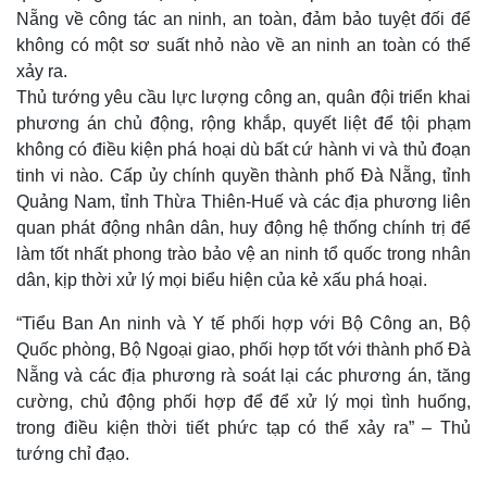
Nẵng về công tác an ninh, an toàn, đảm bảo tuyệt đối để
không có một sơ suất nhỏ nào về an ninh an toàn có thể
xảy ra.
Thủ tướng yêu cầu lực lượng công an, quân đội triển khai
phương án chủ động, rộng khắp, quyết liệt để tội phạm
không có điều kiện phá hoại dù bất cứ hành vi và thủ đoạn
tinh vi nào. Cấp ủy chính quyền thành phố Đà Nẵng, tỉnh
Kinh tế
Thị trường
Quảng Nam, tỉnh Thừa Thiên-Huế và các địa phương liên
Bất động sản
Giá vàng
quan phát động nhân dân, huy động hệ thống chính trị để
Khởi nghiệp
Tiêu dùng
làm tốt nhất phong trào bảo vệ an ninh tổ quốc trong nhân
Tỷ giá
dân, kịp thời xử lý mọi biểu hiện của kẻ xấu phá hoại.
Chứng khoán
Giá cà phê
“Tiểu Ban An ninh và Y tế phối hợp với Bộ Công an, Bộ
Quốc phòng, Bộ Ngoại giao, phối hợp tốt với thành phố Đà
Nẵng và các địa phương rà soát lại các phương án, tăng
cường, chủ động phối hợp để để xử lý mọi tình huống,
trong điều kiện thời tiết phức tạp có thể xảy ra” – Thủ
tướng chỉ đạo.