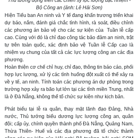
Thủ tướng động viên các chiến sỹ lực lượng đặc nhiệm -
Quan sát
Video
Bộ Công an
(ảnh: Lê Hải Sơn)
Cuộc sống đó đây
Ảnh
Hiện Tiểu ban An ninh và Y tế đang khẩn trương triển khai
Hồ sơ
E-Magazine
Infographic
dự báo, nắm, đánh giá chắc tình hình, rà soát, điều chỉnh
các phương án bảo vệ cho các sự kiện của Tuần lễ cấp
cao. Cùng với đó là chỉ đạo công tác bảo đảm an ninh, trật
tự trên toàn quốc, xác định bảo vệ Tuần lễ Cấp cao là
nhiệm vụ chung của tất cả các lực lượng công an các địa
phương.
Hoàn thiện cơ chế chỉ huy, chỉ đạo, thông tin báo cáo, phối
hợp lực lượng, xử lý các tình huống đột xuất có thể xảy ra
về y tế, an ninh. Tính toán các phương án dự phòng trong
trường hợp xảy ra bão lụt lớn tại các tỉnh miền Trung, nhất
là ở Đà Nẵng, không thể tổ chức sự kiện như kịch bản.
Phát biểu tại lễ ra quân, thay mặt lãnh đạo Đảng, Nhà
nước, Thủ tướng biểu dương lực lượng công an, quân
đội; cấp ủy, chính quyền thành phố Đà Nẵng, Quảng Nam,
Thừa Thiên- Huế và các địa phương đã tổ chức thành