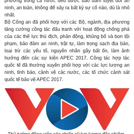
phương trong cả nước đều được bảo đảm tuyệt đối an
ninh, an toàn, không để xảy ra bất kỳ sự cố nào, dù là nhỏ
nhất.
Bộ Công an đã phối hợp với các Bộ, ngành, địa phương
tăng cường công tác đấu tranh với hoạt động chống phá
của các thế lực thù địch, phản động, khủng bố và bọn tội
phạm, bảo đảm an ninh, trật tự, làm trọng sạch địa bàn,
loại trừ các yếu tố, nguyên nhân gây bất ổn, làm ảnh
hưởng đến các sự kiện APEC 2017. Công tác hợp tác
quốc tế đã thường xuyên phối hợp với các lực lượng an
ninh, tình báo, cảnh vệ các nước, các tổ chức cảnh sát
quốc tế bảo vệ APEC 2017.
Thế giới
Multimedia