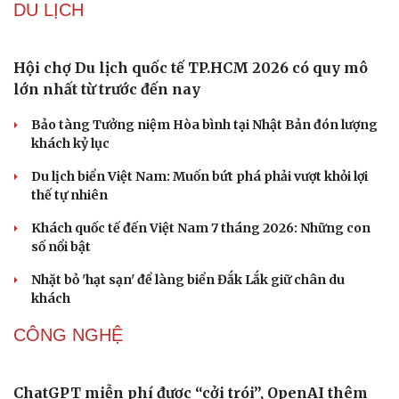
Phê duyệt Kế hoạch bồi dưỡng kiến thức quốc phòng và
an ninh cho đối tượng 1
Bế mạc Vòng Chung kết Hội thao Công an Nhân dân
năm 2026
VĂN HÓA
Đắk Lắk yêu cầu chuyển hóa giá trị văn hóa thành
động lực tăng trưởng
Đoàn học sinh Việt Nam xuất sắc giành 8 HCV tại cuộc
thi Lễ hội Âm nhạc quốc tế
Hoa sữa
Khúc mùa thu
Văn hóa
Giải trí
Người trẻ và hành trình đưa di sản “chạm” vào đương đại
Sân khấu - Điện ảnh
Nghệ sĩ
Văn học
Thời trang
DU LỊCH