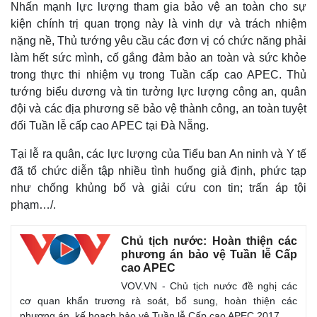
Nhấn mạnh lực lượng tham gia bảo vệ an toàn cho sự
kiện chính trị quan trọng này là vinh dự và trách nhiệm
nặng nề, Thủ tướng yêu cầu các đơn vị có chức năng phải
làm hết sức mình, cố gắng đảm bảo an toàn và sức khỏe
trong thực thi nhiệm vụ trong Tuần cấp cao APEC. Thủ
tướng biểu dương và tin tưởng lực lượng công an, quân
đội và các địa phương sẽ bảo vệ thành công, an toàn tuyệt
đối Tuần lễ cấp cao APEC tại Đà Nẵng.
Tại lễ ra quân, các lực lượng của Tiểu ban An ninh và Y tế
đã tổ chức diễn tập nhiều tình huống giả định, phức tạp
như chống khủng bố và giải cứu con tin; trấn áp tội
phạm…/.
Chủ tịch nước: Hoàn thiện các
phương án bảo vệ Tuần lễ Cấp
cao APEC
VOV.VN - Chủ tịch nước đề nghị các
cơ quan khẩn trương rà soát, bổ sung, hoàn thiện các
phương án, kế hoạch bảo vệ Tuần lễ Cấp cao APEC 2017.