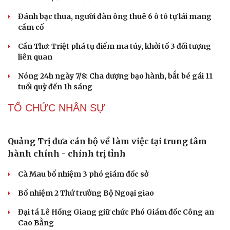
Những nơi không nên đặt router Wi-Fi nếu muốn
Internet luôn ổn định
Apple và Samsung áp đảo các đối thủ trong phân khúc
smartphone cao cấp
Thành lập Khu Công nghệ cao tỉnh Hưng Yên quy mô
hơn 496ha
Phê duyệt Chương trình KHCN và đổi mới sáng tạo quốc
gia về công nghệ chiến lược
PHÁP LUẬT
Công an Cần Thơ bàn giao đối tượng truy nã cho
công an Đà Nẵng
Công an làm việc với bảo mẫu trong video bắn dây thun
vào chân, đánh trẻ ở TP.HCM