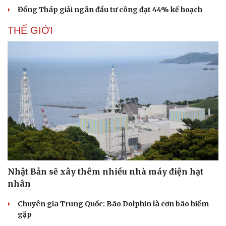
Đồng Tháp giải ngân đầu tư công đạt 44% kế hoạch
THẾ GIỚI
Nhật Bản sẽ xây thêm nhiều nhà máy điện hạt
Doanh nghiệp
Công nghệ
nhân
Thông tin doanh nghiệp
Sành điệu
Doanh nghiệp 24h
Tin Công nghệ
Chuyên gia Trung Quốc: Bão Dolphin là cơn bão hiếm
Doanh nhân
Trải nghiệm
gặp
Vì cộng đồng
Chuyển đổi số