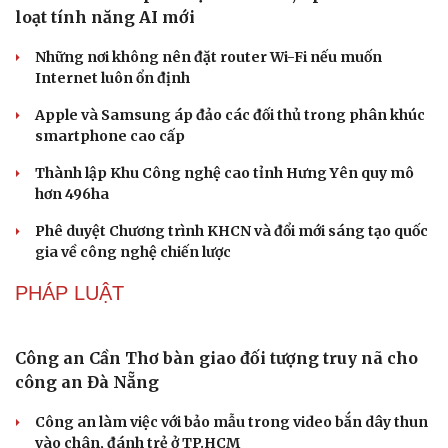
Âm nhạc
Sao Việt
Di sản
Hội chợ Du lịch quốc tế TP.HCM 2026 có quy mô
lớn nhất từ trước đến nay
Bảo tàng Tưởng niệm Hòa bình tại Nhật Bản đón lượng
khách kỷ lục
Du lịch biển Việt Nam: Muốn bứt phá phải vượt khỏi lợi
thế tự nhiên
Khách quốc tế đến Việt Nam 7 tháng 2026: Những con
số nổi bật
Nhặt bỏ 'hạt sạn' để làng biển Đắk Lắk giữ chân du
khách
CÔNG NGHỆ
ChatGPT miễn phí được “cởi trói”, OpenAI thêm
loạt tính năng AI mới