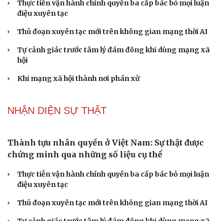
Tôi bất lực khi vợ luôn mang chuyện ở rể ra làm
"vũ khí" sau mỗi lần cãi nhau
Hoa sữa
Khúc mùa thu
Tình dục tuổi 40+: Khác gì tuổi đôi mươi và cách duy trì
đời sống viên mãn
Bảo đảm an ninh mạng gắn chặt "bảo vệ hệ thống" và
"bảo vệ con người"
NHẬN DIỆN SỰ THẬT
Cải chính
Thành tựu nhân quyền ở Việt Nam: Sự thật được
chứng minh qua những số liệu cụ thể
Thực tiễn vận hành chính quyền ba cấp bác bỏ mọi luận