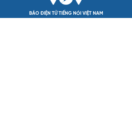
Quốc hội bàn sửa 4 luật liên quan lĩnh vực khoa
học công nghệ
Nghị quyết 66: Tư duy làm luật chuyển từ quản lý sang
kiến tạo phát triển
Không để quá trình đô thị hóa Bắc Ninh làm đứt gãy
không gian văn hóa Kinh Bắc
ĐBQH đề xuất làm rõ bản sắc kiến trúc Việt Nam trong
Luật Kiến trúc
Bí thư Quảng Ninh: Trăn trở nhất là người dân được gì
khi tỉnh lên thành phố