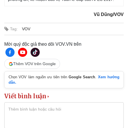
Vũ Dũng/VOV
Tag:
VOV
Mời quý độc giả theo dõi VOV.VN trên
Thêm VOV trên Google
Chọn VOV làm nguồn ưu tiên trên
Google Search
.
Xem hướng
dẫn.
Viết bình luận
Pháp luật
Quân sự - Quốc phòng
Vụ án
Vũ khí
Tin nóng
Việt Nam