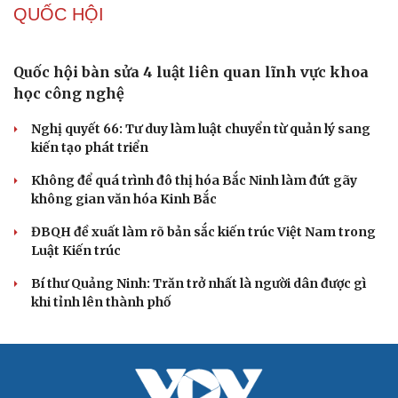
hội
Khi mạng xã hội thành nơi phán xử
XÂY DỰNG, CHỈNH ĐỐN ĐẢNG
Điểm mới đột phá trong Chỉ thị số 07 về thực
hành tư tưởng, phong cách Hồ Chí Minh
Đảng ủy các cơ quan Đảng Trung ương xây dựng phần
mềm đánh giá cán bộ theo KPI
Đồng chí Trần Cẩm Tú: Bộ chỉ số đánh giá công việc
phải đo được kết quả thực chất
Bộ Chính trị: Giải thể hội quần chúng hoạt động kém
hiệu quả, không đúng tôn chỉ
Quy định số 207: Siết trách nhiệm đảng viên khi sử dụng
mạng xã hội
QUỐC HỘI