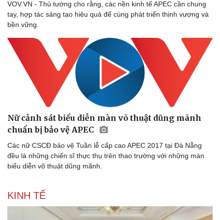
VOV.VN - Thủ tướng cho rằng, các nền kinh tế APEC cần chung
tay, hợp tác sáng tạo hiệu quả để cùng phát triển thịnh vượng và
bền vững.
Thể thao
Ô tô - Xe máy
Bóng đá
Ô tô
Lịch thi đấu bóng đá
Xe máy
Thế giới thể thao
Tư vấn
eSports
Nữ cảnh sát biểu diễn màn võ thuật dũng mãnh
Hậu trường
chuẩn bị bảo vệ APEC
Các nữ CSCĐ bảo vệ Tuần lễ cấp cao APEC 2017 tại Đà Nẵng
đều là những chiến sĩ thực thụ trên thao trường với những màn
biểu diễn võ thuật dũng mãnh.
KINH TẾ