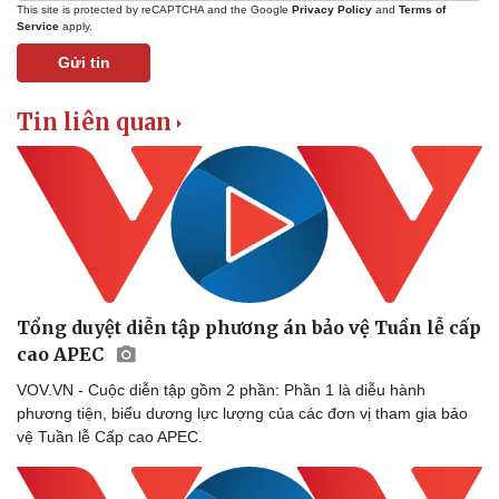
This site is protected by reCAPTCHA and the Google
Privacy Policy
and
Terms of
Tư vấn luật
Phân tích
Service
apply.
Gửi tin
Tin liên quan
Tổng duyệt diễn tập phương án bảo vệ Tuần lễ cấp
cao APEC
VOV.VN - Cuộc diễn tập gồm 2 phần: Phần 1 là diễu hành
phương tiện, biểu dương lực lượng của các đơn vị tham gia bảo
vệ Tuần lễ Cấp cao APEC.