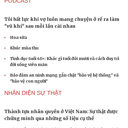
Sau 1 tháng sáp nhập tổ dân phố: Công nghệ không thể
thay cán bộ đi gặp dân
QUỐC HỘI
Quốc hội bàn sửa 4 luật liên quan lĩnh vực khoa
học công nghệ
Nghị quyết 66: Tư duy làm luật chuyển từ quản lý sang
kiến tạo phát triển
Không để quá trình đô thị hóa Bắc Ninh làm đứt gãy
không gian văn hóa Kinh Bắc
ĐBQH đề xuất làm rõ bản sắc kiến trúc Việt Nam trong
Luật Kiến trúc
Bí thư Quảng Ninh: Trăn trở nhất là người dân được gì
khi tỉnh lên thành phố
PODCAST