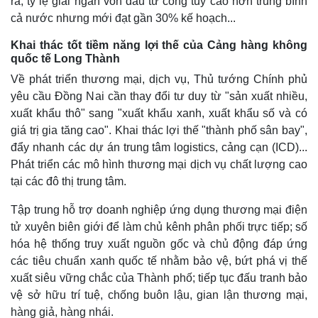
ra; tỷ lệ giải ngân vốn đầu tư công tuy cao hơn trung bình
cả nước nhưng mới đạt gần 30% kế hoạch...
Khai thác tốt tiềm năng lợi thế của Cảng hàng không
quốc tế Long Thành
Về phát triển thương mại, dịch vụ, Thủ tướng Chính phủ
yêu cầu Đồng Nai cần thay đổi tư duy từ "sản xuất nhiều,
xuất khẩu thô" sang "xuất khẩu xanh, xuất khẩu số và có
giá trị gia tăng cao". Khai thác lợi thế "thành phố sân bay",
đẩy nhanh các dự án trung tâm logistics, cảng cạn (ICD)...
Phát triển các mô hình thương mại dịch vụ chất lượng cao
tại các đô thị trung tâm.
Tập trung hỗ trợ doanh nghiệp ứng dụng thương mại điện
tử xuyên biên giới để làm chủ kênh phân phối trực tiếp; số
hóa hệ thống truy xuất nguồn gốc và chủ động đáp ứng
các tiêu chuẩn xanh quốc tế nhằm bảo vệ, bứt phá vị thế
xuất siêu vững chắc của Thành phố; tiếp tục đấu tranh bảo
vệ sở hữu trí tuệ, chống buôn lậu, gian lận thương mại,
hàng giả, hàng nhái.