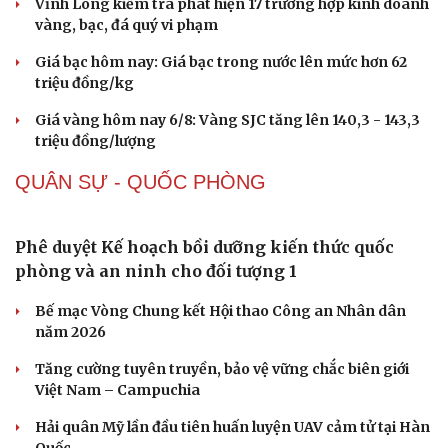
Vĩnh Long kiểm tra phát hiện 17 trường hợp kinh doanh
vàng, bạc, đá quý vi phạm
Giá bạc hôm nay: Giá bạc trong nước lên mức hơn 62
triệu đồng/kg
Giá vàng hôm nay 6/8: Vàng SJC tăng lên 140,3 - 143,3
triệu đồng/lượng
QUÂN SỰ - QUỐC PHÒNG
Phê duyệt Kế hoạch bồi dưỡng kiến thức quốc
phòng và an ninh cho đối tượng 1
Bế mạc Vòng Chung kết Hội thao Công an Nhân dân
năm 2026
Sức khỏe
Đời sống
Tăng cường tuyên truyền, bảo vệ vững chắc biên giới
Dinh dưỡng - món ngon
Nhà đẹp
Việt Nam – Campuchia
Cây thuốc
Blog
Hải quân Mỹ lần đầu tiên huấn luyện UAV cảm tử tại Hàn
Sản phụ khoa
Tình yêu - Gia đình