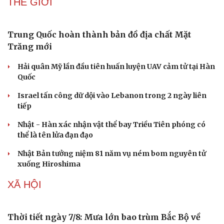
THẾ GIỚI
Trung Quốc hoàn thành bản đồ địa chất Mặt
Trăng mới
Doanh nghiệp
Công nghệ
Hải quân Mỹ lần đầu tiên huấn luyện UAV cảm tử tại Hàn
Thông tin doanh nghiệp
Sành điệu
Quốc
Doanh nghiệp 24h
Tin Công nghệ
Doanh nhân
Trải nghiệm
Israel tấn công dữ dội vào Lebanon trong 2 ngày liên
Vì cộng đồng
Chuyển đổi số
tiếp
Nhật - Hàn xác nhận vật thể bay Triều Tiên phóng có
thể là tên lửa đạn đạo
Nhật Bản tưởng niệm 81 năm vụ ném bom nguyên tử
xuống Hiroshima
XÃ HỘI
Thời tiết ngày 7/8: Mưa lớn bao trùm Bắc Bộ về