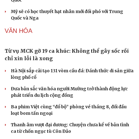
Quốc
Nhi khoa
Nam khoa
Mỹ sẽ có học thuyết hạt nhân mới đối phó với Trung
Làm đẹp - giảm cân
Quốc và Nga
Phòng mạch online
Ăn sạch sống khỏe
VĂN HÓA
Từ vụ MCK gỡ 19 ca khúc: Không thể gây sốc rồi
chỉ xin lỗi là xong
Hà Nội sắp cải tạo 131 vòm cầu đá: Đánh thức di sản giữa
lòng phố cổ
Đưa bản sắc văn hóa người Mường trở thành động lực
phát triển du lịch cộng đồng
Ba phim Việt cùng “đổ bộ” phòng vé tháng 8, đối đầu
loạt bom tấn ngoại
Thanh âm vượt đại dương: Chuyện chưa kể về bản tình
ca từ chốn ngục tù Côn Đảo