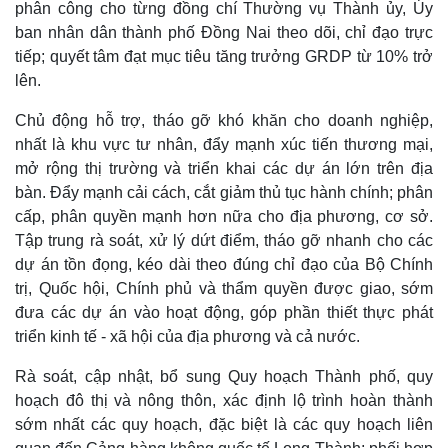
phân công cho từng đồng chí Thường vụ Thành ủy, Ủy
ban nhân dân thành phố Đồng Nai theo dõi, chỉ đạo trực
tiếp; quyết tâm đạt mục tiêu tăng trưởng GRDP từ 10% trở
lên.
Chủ động hỗ trợ, tháo gỡ khó khăn cho doanh nghiệp,
nhất là khu vực tư nhân, đẩy mạnh xúc tiến thương mại,
mở rộng thị trường và triển khai các dự án lớn trên địa
bàn. Đẩy mạnh cải cách, cắt giảm thủ tục hành chính; phân
cấp, phân quyền mạnh hơn nữa cho địa phương, cơ sở.
Tập trung rà soát, xử lý dứt điểm, tháo gỡ nhanh cho các
dự án tồn đọng, kéo dài theo đúng chỉ đạo của Bộ Chính
Kinh tế
Thị trường
trị, Quốc hội, Chính phủ và thẩm quyền được giao, sớm
Bất động sản
Giá vàng
đưa các dự án vào hoạt động, góp phần thiết thực phát
Khởi nghiệp
Tiêu dùng
Tỷ giá
triển kinh tế - xã hội của địa phương và cả nước.
Chứng khoán
Rà soát, cập nhật, bổ sung Quy hoạch Thành phố, quy
Giá cà phê
hoạch đô thị và nông thôn, xác định lộ trình hoàn thành
sớm nhất các quy hoạch, đặc biệt là các quy hoạch liên