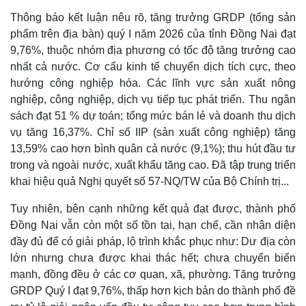
Thông báo kết luận nêu rõ, tăng trưởng GRDP (tổng sản
phẩm trên địa bàn) quý I năm 2026 của tỉnh Đồng Nai đạt
9,76%, thuộc nhóm địa phương có tốc độ tăng trưởng cao
nhất cả nước. Cơ cấu kinh tế chuyển dịch tích cực, theo
hướng công nghiệp hóa. Các lĩnh vực sản xuất nông
nghiệp, công nghiệp, dịch vụ tiếp tục phát triển. Thu ngân
sách đạt 51 % dự toán; tổng mức bán lẻ và doanh thu dịch
vụ tăng 16,37%. Chỉ số IIP (sản xuất công nghiệp) tăng
13,59% cao hơn bình quân cả nước (9,1%); thu hút đầu tư
trong và ngoài nước, xuất khẩu tăng cao. Đã tập trung triển
khai hiệu quả Nghị quyết số 57-NQ/TW của Bộ Chính trị...
Tuy nhiên, bên cạnh những kết quả đạt được, thành phố
Đồng Nai vẫn còn một số tồn tại, hạn chế, cần nhận diện
đầy đủ để có giải pháp, lộ trình khắc phục như: Dư địa còn
lớn nhưng chưa được khai thác hết; chưa chuyển biến
mạnh, đồng đều ở các cơ quan, xã, phường. Tăng trưởng
GRDP Quý I đạt 9,76%, thấp hơn kịch bản do thành phố đề