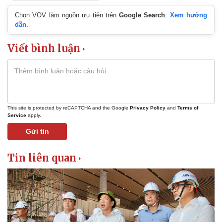
Chọn VOV làm nguồn ưu tiên trên
Google Search
.
Xem hướng
dẫn.
Viết bình luận
This site is protected by reCAPTCHA and the Google
Privacy Policy
and
Terms of
Service
apply.
Gửi tin
Tin liên quan