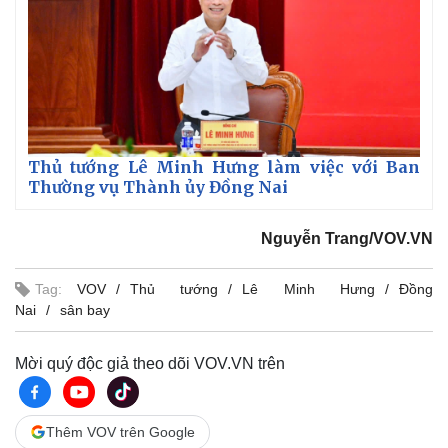
Pháp luật
Quân sự - Quốc phòng
Vụ án
Vũ khí
Tin nóng
Việt Nam
Tư vấn luật
Phân tích
Thủ tướng Lê Minh Hưng làm việc với Ban
Thường vụ Thành ủy Đồng Nai
Nguyễn Trang/VOV.VN
Tag:
VOV
Thủ tướng
Lê Minh Hưng
Đồng
Nai
sân bay
Mời quý độc giả theo dõi VOV.VN trên
Thêm VOV trên Google