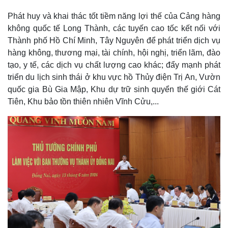
Thế giới
Multimedia
Phát huy và khai thác tốt tiềm năng lợi thế của Cảng hàng
Quan sát
Video
không quốc tế Long Thành, các tuyến cao tốc kết nối với
Cuộc sống đó đây
Ảnh
Thành phố Hồ Chí Minh, Tây Nguyên để phát triển dịch vụ
Hồ sơ
E-Magazine
hàng không, thương mại, tài chính, hội nghị, triển lãm, đào
Infographic
tạo, y tế, các dịch vụ chất lượng cao khác; đẩy mạnh phát
triển du lịch sinh thái ở khu vực hồ Thủy điện Trị An, Vườn
quốc gia Bù Gia Mập, Khu dự trữ sinh quyển thế giới Cát
Tiên, Khu bảo tồn thiên nhiên Vĩnh Cửu,...