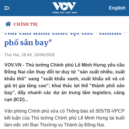
English
Thủ tướng Lê Minh Hưng: Đồng
CHÍNH TRỊ
/
Nai cần khai thác lợi thế "thành
phố sân bay"
Chính trị
Xã hội
Thứ Hai, 18:49, 15/06/2026
Đảng
Tin 24h
VOV.VN - Thủ tướng Chính phủ Lê Minh Hưng yêu cầu
Tổ chức nhân sự
Dự báo thời tiết
Đồng Nai cần thay đổi tư duy từ "sản xuất nhiều, xuất
Quốc hội
Giáo dục
khẩu thô" sang "xuất khẩu xanh, xuất khẩu số và có
Nhận diện sự thật
Dấu ấn VOV
giá trị gia tăng cao"; khai thác lợi thế "thành phố sân
Việc làm
Biển đảo
bay", đẩy nhanh các dự án trung tâm logistics, cảng
cạn (ICD)...
Văn phòng Chính phủ vừa có Thông báo số 305/TB-VPCP
kết luận của Thủ tướng Chính phủ Lê Minh Hưng tại buổi
làm việc với Ban Thường vụ Thành ủy Đồng Nai.