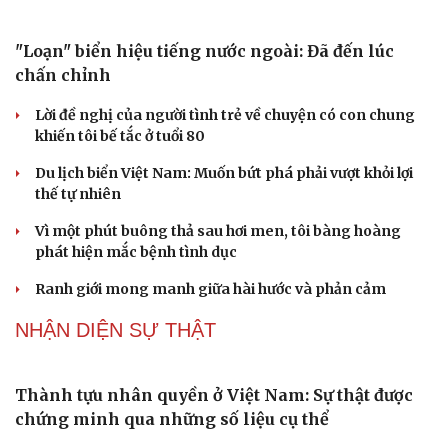
Du lịch
Podcast
"Loạn" biển hiệu tiếng nước ngoài: Đã đến lúc
Tư vấn
Câu chuyện thời sự
chấn chỉnh
Săn Tour
Đọc truyện đêm khuya
check-in
Cửa sổ tình yêu
Lời đề nghị của người tình trẻ về chuyện có con chung
Kể chuyện cho bé
khiến tôi bế tắc ở tuổi 80
Hạt giống tâm hồn
Du lịch biển Việt Nam: Muốn bứt phá phải vượt khỏi lợi
thế tự nhiên
Vì một phút buông thả sau hơi men, tôi bàng hoàng
phát hiện mắc bệnh tình dục
Ranh giới mong manh giữa hài hước và phản cảm
NHẬN DIỆN SỰ THẬT
Thành tựu nhân quyền ở Việt Nam: Sự thật được
chứng minh qua những số liệu cụ thể