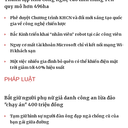
quy mô hơn 496ha
Phê duyệt Chương trình KHCN và đổi mới sáng tạo quốc
gia về công nghệ chiến lược
Bắc Kinh triển khai “nhân viên” robot tại các công viên
Nguy cơ mất tài khoản Microsoft chỉ vì kết nối mạng Wi-
Fi khách sạn
Một việc nhiều gia đình bỏ quên có thể khiến điện mặt
trời giảm tới 40% hiệu suất
Văn hóa
Giải trí
Sân khấu - Điện ảnh
Nghệ sĩ
PHÁP LUẬT
Văn học
Thời trang
Âm nhạc
Sao Việt
Di sản
Bắt giữ người phụ nữ giả danh công an lừa đảo
"chạy án" 400 triệu đồng
Tạm giữ hình sự người đàn ông đạp ngã chồng cũ của
bạn gái giữa đường