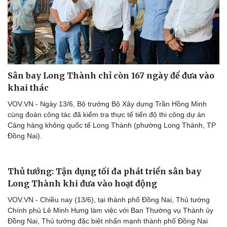
Sân bay Long Thành chỉ còn 167 ngày để đưa vào
khai thác
VOV.VN - Ngày 13/6, Bộ trưởng Bộ Xây dựng Trần Hồng Minh
cùng đoàn công tác đã kiểm tra thực tế tiến độ thi công dự án
Cảng hàng không quốc tế Long Thành (phường Long Thành, TP
Đồng Nai).
Thể thao
Ô tô - Xe máy
Bóng đá
Ô tô
Thủ tướng: Tận dụng tối đa phát triển sân bay
Lịch thi đấu bóng đá
Xe máy
Long Thành khi đưa vào hoạt động
Thế giới thể thao
Tư vấn
eSports
VOV.VN - Chiều nay (13/6), tại thành phố Đồng Nai, Thủ tướng
Hậu trường
Chính phủ Lê Minh Hưng làm việc với Ban Thường vụ Thành ủy
Đồng Nai, Thủ tướng đặc biệt nhấn mạnh thành phố Đồng Nai