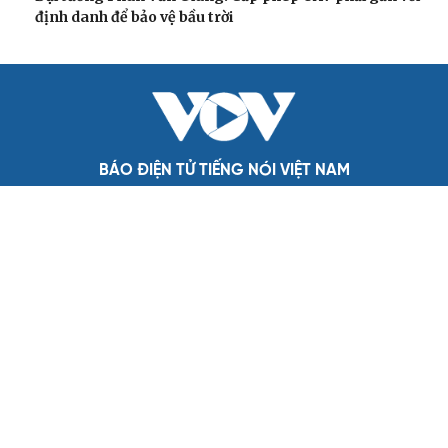
Đảng ủy các cơ quan Đảng Trung ương xây dựng phần
mềm đánh giá cán bộ theo KPI
Đồng chí Trần Cẩm Tú: Bộ chỉ số đánh giá công việc
phải đo được kết quả thực chất
QUỐC HỘI
Gỡ "điểm nghẽn", kiến tạo nguồn cầu cho xuất
bản
Cho ngân hàng quản lý tài sản bảo đảm trái phiếu: Cần
ngăn "mua bia kèm lạc"
Đại biểu Quốc hội: Trao quyền lớn cho Petrovietnam
phải có “hàng rào” kiểm soát
Đề xuất tăng tuổi nghỉ hưu sĩ quan quân đội, tùy đặc thù
từng vị trí
Đại tướng Phan Văn Giang: Cấp phép UAV phải gắn với
định danh để bảo vệ bầu trời