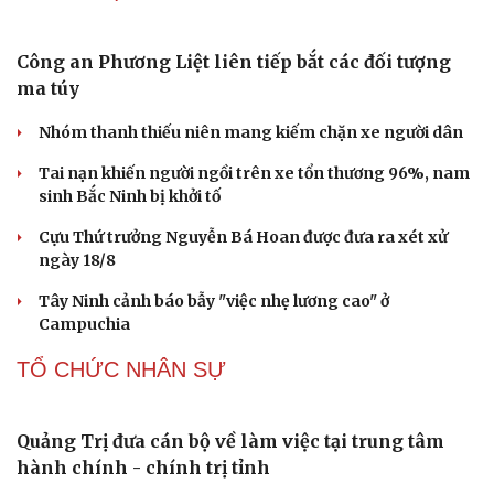
Nối đà tăng trưởng, du lịch Vĩnh Long hấp dẫn khách
quốc tế
CÔNG NGHỆ
Giá thu cũ iPhone tăng, Apple muốn người dùng
lên đời
Các nhà khoa học Nhật Bản phát hiện dấu hiệu của “hạt
ma” trong vũ trụ
Vì sao các hãng từ bỏ pin tháo rời trên điện thoại?
Microsoft tăng tốc đầu tư hạ tầng AI tại Ấn Độ
Trung Quốc đưa vào hoạt động cơ sở điện toán AI lớn
nhất thế giới
PHÁP LUẬT