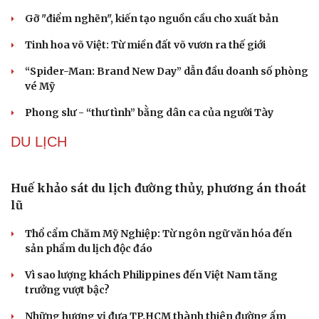
Ông Zelensky thừa nhận Ukraine có thể mất vài
năm để sản xuất tên lửa Patriot
Mỹ gấp rút tăng sản xuất vũ khí vì chiến sự Iran
Kho đạn dược và tên lửa chủ lực của Mỹ
Tham vọng robot hóa quân đội, Ukraine đau đầu với
“ma trận” 550 biến thể
Đức tăng tốc chương trình UAV chiến đấu thông qua hợp
tác với Rolls-Royce
VĂN HÓA
Nghệ An dự kiến bắn hơn 2.500 quả pháo hoa tại
Carnival 2026