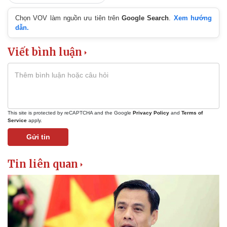
Vụ án
Vũ khí
Chọn VOV làm nguồn ưu tiên trên
Google Search
.
Xem hướng
Tin nóng
Việt Nam
dẫn.
Tư vấn luật
Phân tích
Viết bình luận
This site is protected by reCAPTCHA and the Google
Privacy Policy
and
Terms of
Service
apply.
Gửi tin
Tin liên quan