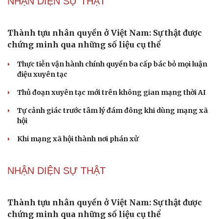
từng vị trí
Đại tướng Phan Văn Giang: Cấp phép UAV phải gắn với
định danh để bảo vệ bầu trời
PODCAST
Phụ nữ nên quan tâm đến sức khỏe tình dục tuổi
mãn kinh như thế nào?
Phong slư - “thư tình” bằng dân ca của người Tày
Ngại khám bệnh, nhiều người tự chữa bệnh xã hội rồi
nhận hậu quả lớn
Truyện ngắn: "Bờ sông gió thổi" (Phần đầu)
Chính sách giáo dục phải được đo bằng sự tiến bộ, hạnh
phúc của học sinh
NHẬN DIỆN SỰ THẬT