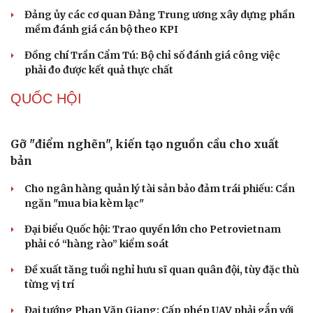
Thực tiễn vận hành chính quyền ba cấp bác bỏ mọi luận
điệu xuyên tạc
Thủ đoạn xuyên tạc mới trên không gian mạng thời AI
Tự cảnh giác trước tâm lý đám đông khi dùng mạng xã
hội
Khi mạng xã hội thành nơi phán xử
XÂY DỰNG, CHỈNH ĐỐN ĐẢNG
Cô giáo trẻ lấy sự tiến bộ của học sinh làm thước
đo thực hành Chỉ thị 07
Đối ngoại linh hoạt dựa trên nền tảng chính trị vững
chắc
Điểm mới đột phá trong Chỉ thị số 07 về thực hành tư
tưởng, phong cách Hồ Chí Minh