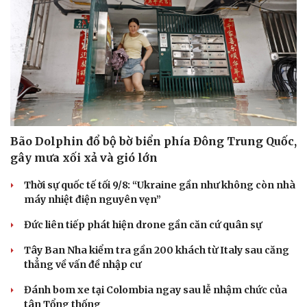
Doanh nghiệp 24h
Tin Công nghệ
Doanh nhân
Trải nghiệm
Vì cộng đồng
Chuyển đổi số
Bão Dolphin đổ bộ bờ biển phía Đông Trung Quốc,
gây mưa xối xả và gió lớn
Thời sự quốc tế tối 9/8: “Ukraine gần như không còn nhà
máy nhiệt điện nguyên vẹn”
Đức liên tiếp phát hiện drone gần căn cứ quân sự
Tây Ban Nha kiểm tra gần 200 khách từ Italy sau căng
thẳng về vấn đề nhập cư
Đánh bom xe tại Colombia ngay sau lễ nhậm chức của
tân Tổng thống