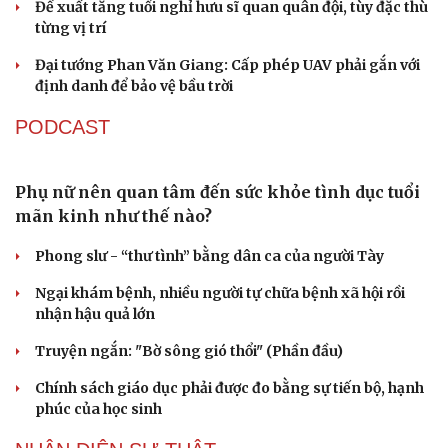
Bổ nhiệm 2 Thứ trưởng Bộ Ngoại giao
Đại tá Lê Hồng Giang giữ chức Phó Giám đốc Công an
Cao Bằng
Sau 1 tháng sáp nhập tổ dân phố: Công nghệ không thể
thay cán bộ đi gặp dân
QUỐC HỘI
Gỡ "điểm nghẽn", kiến tạo nguồn cầu cho xuất
bản
Cho ngân hàng quản lý tài sản bảo đảm trái phiếu: Cần
ngăn "mua bia kèm lạc"
Đại biểu Quốc hội: Trao quyền lớn cho Petrovietnam
phải có “hàng rào” kiểm soát
Đề xuất tăng tuổi nghỉ hưu sĩ quan quân đội, tùy đặc thù