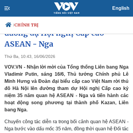
English
Thủ tướng Lê Minh Hưng lên
CHÍNH TRỊ
/
đường dự Hội nghị Cấp cao
ASEAN - Nga
Chính trị
Xã hội
Thứ Ba, 10:43, 16/06/2026
Đảng
Tin 24h
VOV.VN - Nhận lời mời của Tổng thống Liên bang Nga
Tổ chức nhân sự
Dự báo thời tiết
Vladimir Putin, sáng 16/6, Thủ tướng Chính phủ Lê
Quốc hội
Giáo dục
Minh Hưng và Đoàn đại biểu cấp cao Việt Nam rời thủ
Nhận diện sự thật
Dấu ấn VOV
đô Hà Nội lên đường tham dự Hội nghị Cấp cao kỷ
Việc làm
Biển đảo
niệm 35 năm quan hệ ASEAN - Nga và tiến hành các
hoạt động song phương tại thành phố Kazan, Liên
bang Nga.
Chuyến công tác diễn ra trong bối cảnh quan hệ ASEAN -
Nga bước vào dấu mốc 35 năm, đồng thời quan hệ Đối tác