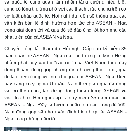
và quốc tế cùng quan tâm nhằm tăng cường hiểu biết,
Quan sát
Video
củng cố lòng tin, ứng phó với các thách thức chung trên cơ
Cuộc sống đó đây
Ảnh
sở luật pháp quốc tế. Hội nghị dự kiến sẽ thông qua các
Hồ sơ
E-Magazine
văn kiện bản lề định hướng hợp tác cho ASEAN - Nga
Infographic
trong giai đoạn tới và qua đó sẽ đáp ứng tốt hơn nhu cầu
phát triển của cả ASEAN và Nga.
Chuyến công tác tham dự Hội nghị Cấp cao kỷ niệm 35
năm quan hệ ASEAN - Nga của Thủ tướng Lê Minh Hưng
nhằm phát huy vai trò “cầu nối” của Việt Nam, thúc đẩy
đồng thuận, đóng góp những định hướng thiết thực, qua
đó tạo thêm động lực mới cho quan hệ ASEAN - Nga. Điều
này càng có ý nghĩa khi Việt Nam thời gian qua đã đóng
vai trò then chốt, tạo dựng đồng thuận trong ASEAN về
việc tổ chức Hội nghị cấp cao kỷ niệm 35 năm quan hệ
ASEAN – Nga. Đây là bước chuẩn bị quan trọng để Việt
Nam đóng góp sâu hơn vào định hình hợp tác ASEAN -
Nga trong những năm tới.