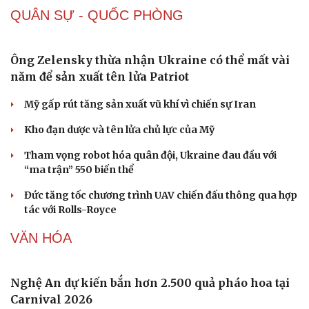
Giá cà phê hôm nay 9/8: Giá cà phê trong nước ở mức
97.000 đồng/kg
Giá xăng dầu hôm nay 9/8: Giá dầu thế giới tăng nhẹ
Giá xăng dầu hôm nay 8/8: Giá dầu giảm khi có tín hiệu
mở lại eo biển Hormuz
Tỷ giá USD hôm nay 8/8: Giá bán USD hạ xuống còn
26.468 đồng/USD
QUÂN SỰ - QUỐC PHÒNG