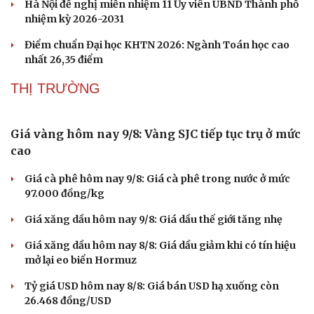
Hà Nội đề nghị miễn nhiệm 11 Ủy viên UBND Thành phố
nhiệm kỳ 2026-2031
Điểm chuẩn Đại học KHTN 2026: Ngành Toán học cao
nhất 26,35 điểm
THỊ TRƯỜNG
Sức khỏe
Đời sống
Dinh dưỡng - món ngon
Nhà đẹp
Cây thuốc
Blog
Sản phụ khoa
Tình yêu - Gia đình
Nhi khoa
Nam khoa
Làm đẹp - giảm cân
Phòng mạch online
Ăn sạch sống khỏe
Giá vàng hôm nay 9/8: Vàng SJC tiếp tục trụ ở mức
cao