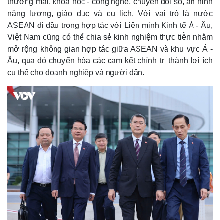
thương mại, khoa học - công nghệ, chuyển đổi số, an ninh
năng lượng, giáo dục và du lịch. Với vai trò là nước
ASEAN đi đầu trong hợp tác với Liên minh Kinh tế Á - Âu,
Việt Nam cũng có thể chia sẻ kinh nghiệm thực tiễn nhằm
mở rộng không gian hợp tác giữa ASEAN và khu vực Á -
Âu, qua đó chuyển hóa các cam kết chính trị thành lợi ích
cụ thể cho doanh nghiệp và người dân.
Kinh tế
Thị trường
Bất động sản
Giá vàng
Khởi nghiệp
Tiêu dùng
Tỷ giá
Chứng khoán
Giá cà phê