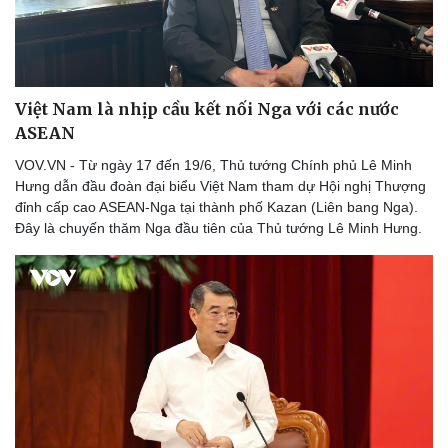
Việt Nam là nhịp cầu kết nối Nga với các nước
ASEAN
VOV.VN - Từ ngày 17 đến 19/6, Thủ tướng Chính phủ Lê Minh
Thể thao
Ô tô - Xe máy
Hưng dẫn đầu đoàn đại biểu Việt Nam tham dự Hội nghị Thượng
Bóng đá
Ô tô
đỉnh cấp cao ASEAN-Nga tại thành phố Kazan (Liên bang Nga).
Lịch thi đấu bóng đá
Xe máy
Đây là chuyến thăm Nga đầu tiên của Thủ tướng Lê Minh Hưng.
Thế giới thể thao
Tư vấn
eSports
Hậu trường