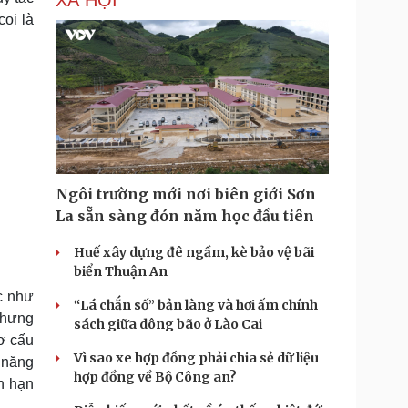
XÃ HỘI
coi là
Ngôi trường mới nơi biên giới Sơn
La sẵn sàng đón năm học đầu tiên
Huế xây dựng đê ngầm, kè bảo vệ bãi
biển Thuận An
c như
“Lá chắn số” bản làng và hơi ấm chính
nhưng
sách giữa dông bão ở Lào Cai
ơ cấu
Vì sao xe hợp đồng phải chia sẻ dữ liệu
 năng
hợp đồng về Bộ Công an?
n hạn