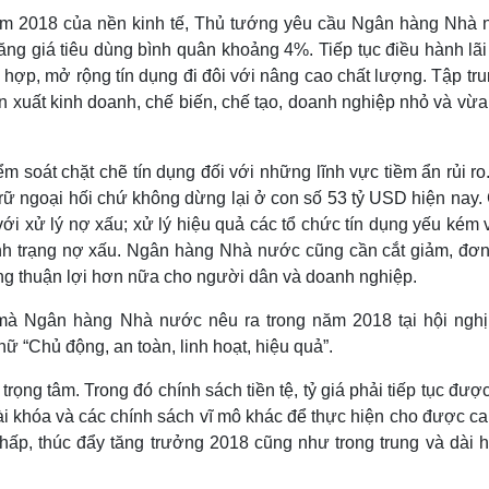
ăm 2018 của nền kinh tế, Thủ tướng yêu cầu Ngân hàng Nhà 
 tăng giá tiêu dùng bình quân khoảng 4%. Tiếp tục điều hành lãi
 hợp, mở rộng tín dụng đi đôi với nâng cao chất lượng. Tập tru
ản xuất kinh doanh, chế biến, chế tạo, doanh nghiệp nhỏ và vừa
oát chặt chẽ tín dụng đối với những lĩnh vực tiềm ẩn rủi ro.
ự trữ ngoại hối chứ không dừng lại ở con số 53 tỷ USD hiện nay
 với xử lý nợ xấu; xử lý hiệu quả các tổ chức tín dụng yếu kém
tình trạng nợ xấu. Ngân hàng Nhà nước cũng cần cắt giảm, đơn
ng thuận lợi hơn nữa cho người dân và doanh nghiệp.
à Ngân hàng Nhà nước nêu ra trong năm 2018 tại hội nghị
ữ “Chủ động, an toàn, linh hoạt, hiệu quả”.
trọng tâm. Trong đó chính sách tiền tệ, tỷ giá phải tiếp tục đượ
ài khóa và các chính sách vĩ mô khác để thực hiện cho được c
thấp, thúc đẩy tăng trưởng 2018 cũng như trong trung và dài h