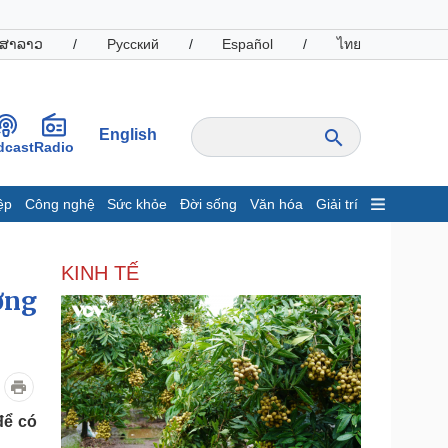
ສາລາວ
/
Русский
/
Español
/
ไทย
English
dcast
Radio
ệp
Công nghệ
Sức khỏe
Đời sống
Văn hóa
Giải trí
inh tế
Thị trường
KINH TẾ
ất động sản
Giá vàng
ợng
hởi nghiệp
Tiêu dùng
Tỷ giá
Chứng khoán
Giá cà phê
oanh nghiệp
Công nghệ
để có
hông tin doanh nghiệp
Sành điệu