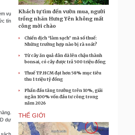
Doanh nghiệp 24h
Tin Công nghệ
Doanh nhân
Trải nghiệm
Khách tự tìm đến vườn mua, người
ệm vụ
ì cộng đồng
Chuyển đổi số
trồng nhãn Hưng Yên không mất
c tín
công mời chào
u lịch
Podcast
Chiến dịch “làm sạch” mã số thuế:
Tư vấn
Câu chuyện thời sự
Những trường hợp nào bị rà soát?
Săn Tour
Đọc truyện đêm khuya
heck-in
Cửa sổ tình yêu
Từ cây ăn quả dân dã lên chậu thành
Kể chuyện cho bé
bonsai, có cây được trả 500 triệu đồng
Hạt giống tâm hồn
Thuế TP.HCM đạt hơn 58% mục tiêu
thu 1 triệu tỷ đồng
Phấn đấu tăng trưởng trên 10%, giải
ngân 100% vốn đầu tư công trong
năm 2026
 hàng.
THẾ GIỚI
SD dự
 sách