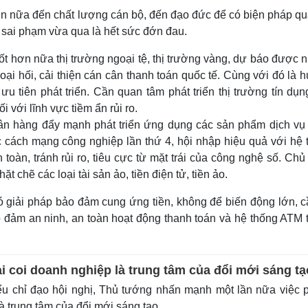
 nữa đến chất lượng cán bộ, đến đạo đức để có biện pháp quả
 sai phạm vừa qua là hết sức đớn đau.
tốt hơn nữa thị trường ngoại tệ, thị trường vàng, dự báo được
goại hối, cải thiện cán cân thanh toán quốc tế. Cùng với đó là
u tiên phát triển. Cần quan tâm phát triển thị trường tín dụn
i với lĩnh vực tiềm ẩn rủi ro.
gân hàng đẩy mạnh phát triển ứng dụng các sản phẩm dịch vụ
 cách mạng công nghiệp lần thứ 4, hội nhập hiệu quả với hệ 
oàn, tránh rủi ro, tiêu cực từ mặt trái của công nghệ số. Ch
t chẽ các loại tài sản ảo, tiền điện tử, tiền ảo.
ó giải pháp bảo đảm cung ứng tiền, không để biến động lớn, c
o đảm an ninh, an toàn hoạt động thanh toán và hệ thống ATM 
i coi doanh nghiệp là trung tâm của đổi mới sáng tạ
u chỉ đạo hội nghị, Thủ tướng nhấn mạnh một lần nữa việc 
à trung tâm của đổi mới sáng tạo.