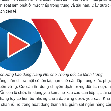
iểm soát lạm phát ở mức thấp trong trung và dài hạn. Đây được 
h tiền tệ.
 chương Lao động Hạng Nhì cho Thống đốc Lê Minh Hưng.
g thắn chỉ ra một số tồn tại, hạn chế cần tập trung khắc phụ
bền vững. Cơ cấu tín dụng chuyển dịch tương đối tích cực 
n còn tổ chức tín dụng yếu kém, nợ xấu cao cần tiếp tục tái c
 hàng tuy có tiến bộ nhưng chưa đáp ứng được yêu cầu. Khả
hặn rủi ro trong hoạt động thanh tra, giám sát ngân hàng cò