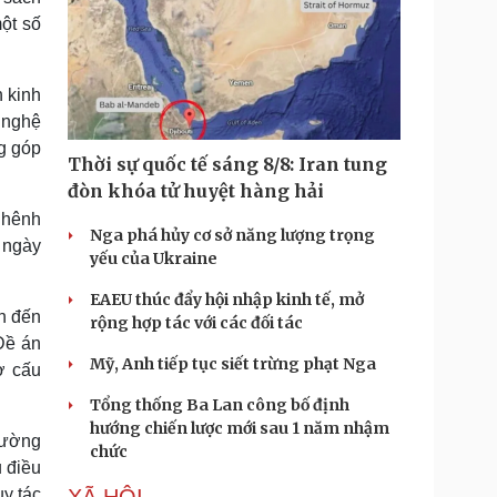
một số
 kinh
 nghệ
ng góp
Thời sự quốc tế sáng 8/8: Iran tung
đòn khóa tử huyệt hàng hải
ghênh
Nga phá hủy cơ sở năng lượng trọng
 ngày
yếu của Ukraine
EAEU thúc đẩy hội nhập kinh tế, mở
h đến
rộng hợp tác với các đối tác
Đề án
Mỹ, Anh tiếp tục siết trừng phạt Nga
ơ cấu
Tổng thống Ba Lan công bố định
hướng chiến lược mới sau 1 năm nhậm
trường
chức
ủ điều
uy tác