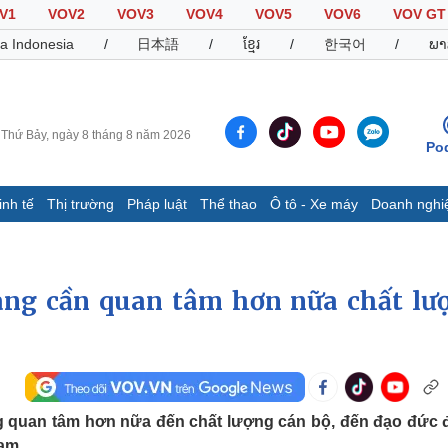
V1
VOV2
VOV3
VOV4
VOV5
VOV6
VOV GT
a Indonesia
/
日本語
/
ខ្មែរ
/
한국어
/
ພາ
Thứ Bảy, ngày 8 tháng 8 năm 2026
Po
inh tế
Thị trường
Pháp luật
Thể thao
Ô tô - Xe máy
Doanh nghi
Thế giới
Multimedia
K
Quan sát
Video
B
ng cần quan tâm hơn nữa chất lư
Cuộc sống đó đây
Ảnh
K
Hồ sơ
E-Magazine
Infographic
Thể thao
Ô tô - Xe máy
D
 quan tâm hơn nữa đến chất lượng cán bộ, đến đạo đức 
Bóng đá
Ô tô
T
ạm.