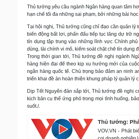
Thủ tướng yêu cầu ngành Ngân hàng quan tâm hơn
hạn chế tối đa những sai phạm, bởi những bài học
Tại hội nghị, Thủ tướng cũng chỉ đạo cần quản lý 
biến động bất lợi, phấn đấu tiếp tục tăng dự trữ n
tín dụng tập trung vào những lĩnh vực Chính phủ ư
dùng, tài chính vi mô, kiểm soát chặt chẽ tín dụng đố
Trong thời gian tới, Thủ tướng đề nghị ngành N
hàng hiện đại để theo kịp xu hướng mới của cuộc
ngân hàng quốc tế. Chú trọng bảo đảm an ninh an t
triển khai đề án hoàn thiện khung pháp lý quản lý chặ
Dịp Tết Nguyên đán sắp tới, Thủ tướng đề nghị c
kịch bản cụ thể ứng phó trong mọi tình huống, bả
suốt./.
Thủ tướng: Phả
VOV.VN - Phát biể
coi doanh nghiệp l