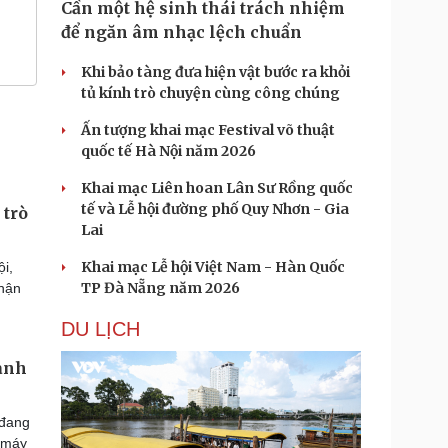
Cần một hệ sinh thái trách nhiệm
để ngăn âm nhạc lệch chuẩn
Khi bảo tàng đưa hiện vật bước ra khỏi
tủ kính trò chuyện cùng công chúng
Ấn tượng khai mạc Festival võ thuật
quốc tế Hà Nội năm 2026
Khai mạc Liên hoan Lân Sư Rồng quốc
tế và Lễ hội đường phố Quy Nhơn - Gia
 trò
Lai
Khai mạc Lễ hội Việt Nam - Hàn Quốc
ội,
TP Đà Nẵng năm 2026
nhận
DU LỊCH
hanh
 đang
ộ máy