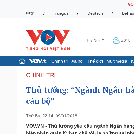
VO
中文
/
français
/
Deutsch
/
Bahas
28°C
Hà Nội
Chính trị
Xã hội
Thế giới
Multimedia
K
Chính trị
Xã hội
CHÍNH TRỊ
Đảng
Tin 24h
Thủ tướng: “Ngành Ngân hà
Tổ chức nhân sự
Dự báo thời tiết
Quốc hội
Giáo dục
cán bộ“
Nhận diện sự thật
Dấu ấn VOV
Việc làm
Biển đảo
Thứ Ba, 22:14, 09/01/2018
Pháp luật
Quân sự - Quốc phòng
VOV.VN - Thủ tướng yêu cầu ngành Ngân hàng
Vụ án
Vũ khí
biện pháp quản lý, hạn chế tối đa những sai ph