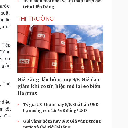
Diễn biến mới nhất về áp thấp nhiệt đới
nước:
trên biển Đông
 suất,
THỊ TRƯỜNG
ng tín
, xuất
 Tiếp
. Cùng
 và nợ
 giản
Giá xăng dầu hôm nay 8/8: Giá dầu
, Thủ
giảm khi có tín hiệu mở lại eo biển
Hormuz
c điều
Tỷ giá USD hôm nay 8/8: Giá bán USD
am kết
hạ xuống còn 26.468 đồng/USD
ạn” –
Giá vàng hôm nay 8/8: Giá vàng trong
nước và thế giới lại tăng