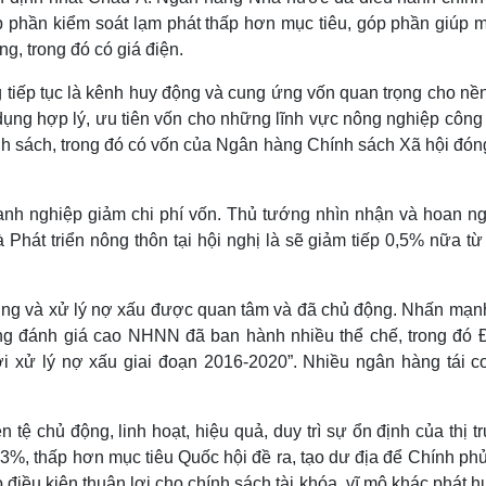
góp phần kiểm soát lạm phát thấp hơn mục tiêu, góp phần giúp 
ng, trong đó có giá điện.
tiếp tục là kênh huy động và cung ứng vốn quan trọng cho nền
 dụng hợp lý, ưu tiên vốn cho những lĩnh vực nông nghiệp công
ính sách, trong đó có vốn của Ngân hàng Chính sách Xã hội đó
oanh nghiệp giảm chi phí vốn. Thủ tướng nhìn nhận và hoan n
Phát triển nông thôn tại hội nghị là sẽ giảm tiếp 0,5% nữa từ
 dụng và xử lý nợ xấu được quan tâm và đã chủ động. Nhấn mạn
ớng đánh giá cao NHNN đã ban hành nhiều thể chế, trong đó 
ới xử lý nợ xấu giai đoạn 2016-2020”. Nhiều ngân hàng tái c
ệ chủ động, linh hoạt, hiệu quả, duy trì sự ổn định của thị 
,53%, thấp hơn mục tiêu Quốc hội đề ra, tạo dư địa để Chính ph
điều kiện thuận lợi cho chính sách tài khóa, vĩ mô khác phát h