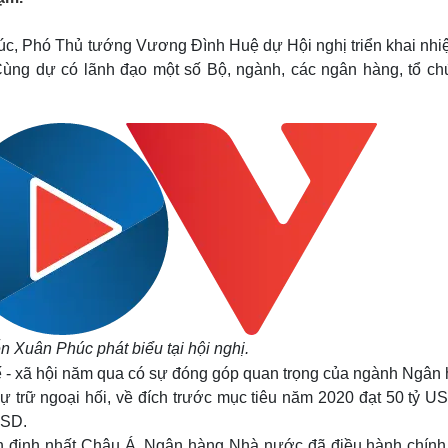
Lịch thi đấu bóng đá
Xe máy
Thế giới thể thao
Tư vấn
úc, Phó Thủ tướng Vương Đình Huệ dự Hội nghị triển khai nhi
eSports
V
g dự có lãnh đạo một số Bộ, ngành, các ngân hàng, tổ chứ
Hậu trường
Văn hóa
Giải trí
D
Sân khấu - Điện ảnh
Nghệ sĩ
Văn học
Thời trang
Âm nhạc
Sao Việt
c
Di sản
 Xuân Phúc phát biểu tại hội nghị.
 tế - xã hội năm qua có sự đóng góp quan trọng của ngành Ngân
dự trữ ngoại hối, về đích trước mục tiêu năm 2020 đạt 50 tỷ U
USD.
ổn định nhất Châu Á. Ngân hàng Nhà nước đã điều hành chính