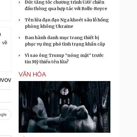
Đức tăng tốc chương trình UAV chiến
đấu thông qua hợp tác với Rolls-Royce
Tên lửa đạn đạo Nga khoét sâu lỗ hổng
phòng không Ukraine
n
Ban hành danh mục trang thiết bị
 về
phục vụ ứng phó tình trạng khẩn cấp
Vì sao ông Trump “nóng mặt” trước
tin Mỹ thiếu tên lửa?
VĂN HÓA
/VOV
gle