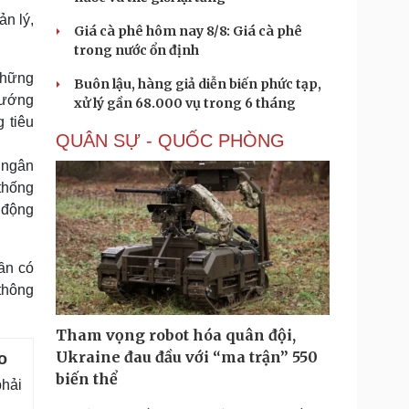
n lý,
Giá cà phê hôm nay 8/8: Giá cà phê
trong nước ổn định
 những
Buôn lậu, hàng giả diễn biến phức tạp,
 hướng
xử lý gần 68.000 vụ trong 6 tháng
g tiêu
QUÂN SỰ - QUỐC PHÒNG
 ngân
thống
ủ động
ần có
thông
Tham vọng robot hóa quân đội,
Ukraine đau đầu với “ma trận” 550
o
biến thể
phải