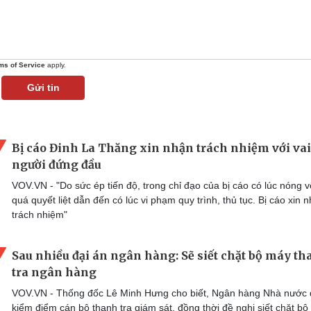
ms of Service
apply.
Gửi tin
Bị cáo Đinh La Thăng xin nhận trách nhiệm với vai
người đứng đầu
VOV.VN - "Do sức ép tiến độ, trong chỉ đạo của bị cáo có lúc nóng v
quá quyết liệt dẫn đến có lúc vi phạm quy trình, thủ tục. Bị cáo xin 
trách nhiệm"
Sau nhiều đại án ngân hàng: Sẽ siết chặt bộ máy t
tra ngân hàng
VOV.VN - Thống đốc Lê Minh Hưng cho biết, Ngân hàng Nhà nước
kiểm điểm cán bộ thanh tra giám sát, đồng thời đề nghị siết chặt b