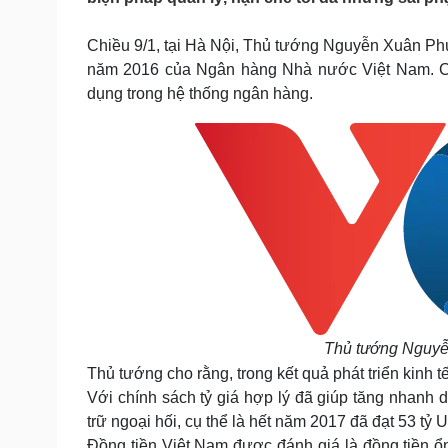
Tin nóng
Việt Nam
Tư vấn luật
Phân tích
Chiều 9/1, tại Hà Nội, Thủ tướng Nguyễn Xuân Ph
năm 2016 của Ngân hàng Nhà nước Việt Nam. Cùn
dụng trong hệ thống ngân hàng.
Sức khỏe
Đời sống
Dinh dưỡng - món ngon
Nhà đẹp
Cây thuốc
Blog
Sản phụ khoa
Tình yêu - Gia đình
Nhi khoa
Nam khoa
Làm đẹp - giảm cân
Phòng mạch online
Ăn sạch sống khỏe
Cải chính
Thủ tướng Nguyễn
Thủ tướng cho rằng, trong kết quả phát triển kinh
Với chính sách tỷ giá hợp lý đã giúp tăng nhanh 
trữ ngoại hối, cụ thể là hết năm 2017 đã đạt 53 tỷ 
Đồng tiền Việt Nam được đánh giá là đồng tiền 