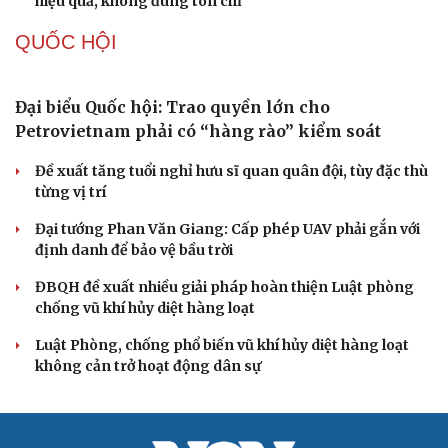
Thành tựu nhân quyền ở Việt Nam: Sự thật được
chứng minh qua những số liệu cụ thể
Thực tiễn vận hành chính quyền ba cấp bác bỏ mọi luận
điệu xuyên tạc
Thủ đoạn xuyên tạc mới trên không gian mạng thời AI
Tự cảnh giác trước tâm lý đám đông khi dùng mạng xã
hội
Khi mạng xã hội thành nơi phán xử
XÂY DỰNG, CHỈNH ĐỐN ĐẢNG
Đối ngoại linh hoạt dựa trên nền tảng chính trị
vững chắc