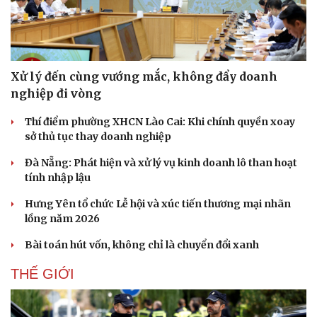
Xử lý đến cùng vướng mắc, không đẩy doanh
nghiệp đi vòng
Thí điểm phường XHCN Lào Cai: Khi chính quyền xoay
sở thủ tục thay doanh nghiệp
Đà Nẵng: Phát hiện và xử lý vụ kinh doanh lô than hoạt
Doanh nghiệp
Công nghệ
tính nhập lậu
Thông tin doanh nghiệp
Sành điệu
Hưng Yên tổ chức Lễ hội và xúc tiến thương mại nhãn
Doanh nghiệp 24h
Tin Công nghệ
lồng năm 2026
Doanh nhân
Trải nghiệm
Vì cộng đồng
Chuyển đổi số
Bài toán hút vốn, không chỉ là chuyển đổi xanh
THẾ GIỚI