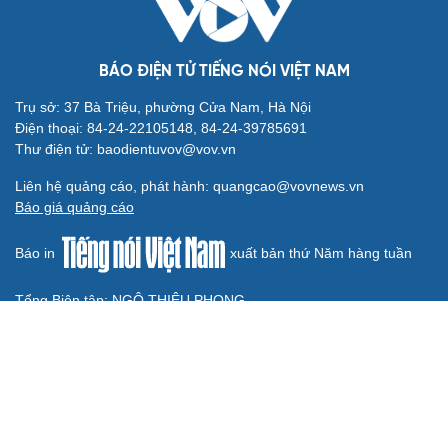
Điểm mới đột phá trong Chỉ thị số 07 về thực hành tư
tưởng, phong cách Hồ Chí Minh
Đảng ủy các cơ quan Đảng Trung ương xây dựng phần
mềm đánh giá cán bộ theo KPI
Đồng chí Trần Cẩm Tú: Bộ chỉ số đánh giá công việc
phải đo được kết quả thực chất
Bộ Chính trị: Giải thể hội quần chúng hoạt động kém
hiệu quả, không đúng tôn chỉ
QUỐC HỘI
Đại biểu Quốc hội: Trao quyền lớn cho
Petrovietnam phải có “hàng rào” kiểm soát
Đề xuất tăng tuổi nghỉ hưu sĩ quan quân đội, tùy đặc thù
từng vị trí
Đại tướng Phan Văn Giang: Cấp phép UAV phải gắn với
định danh để bảo vệ bầu trời