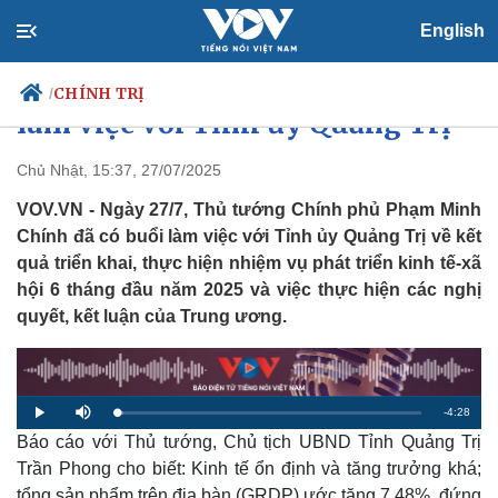
English
Thủ tướng Phạm Minh Chính
CHÍNH TRỊ
/
làm việc với Tỉnh ủy Quảng Trị
Chủ Nhật, 15:37, 27/07/2025
VOV.VN - Ngày 27/7, Thủ tướng Chính phủ Phạm Minh
Chính trị
Xã hội
Chính đã có buổi làm việc với Tỉnh ủy Quảng Trị về kết
Đảng
Tin 24h
quả triển khai, thực hiện nhiệm vụ phát triển kinh tế-xã
Tổ chức nhân sự
Dự báo thời tiết
Quốc hội
Giáo dục
hội 6 tháng đầu năm 2025 và việc thực hiện các nghị
Nhận diện sự thật
Dấu ấn VOV
quyết, kết luận của Trung ương.
Việc làm
Biển đảo
R
-
4:28
L
P
M
o
l
u
a
Báo cáo với Thủ tướng, Chủ tịch UBND Tỉnh Quảng Trị
a
t
e
d
y
e
e
Trần Phong cho biết: Kinh tế ổn định và tăng trưởng khá;
d
m
:
tổng sản phẩm trên địa bàn (GRDP) ước tăng 7,48%, đứng
2