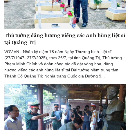
Lịch thi đấu bóng đá
Xe máy
Thế giới thể thao
Tư vấn
eSports
Hậu trường
Thủ tướng dâng hương viếng các Anh hùng liệt sĩ
tại Quảng Trị
VOV.VN - Nhân kỷ niệm 78 năm Ngày Thương binh-Liệt sĩ
(27/7/1947- 27/7/2025), trưa 26/7, tại tỉnh Quảng Trị, Thủ tướng
Phạm Minh Chính và đoàn công tác đã đặt vòng hoa, dâng
hương viếng các anh hùng liệt sĩ tại Đài tưởng niệm trung tâm
Thành Cổ Quảng Trị; Nghĩa trang Quốc gia Đường 9...