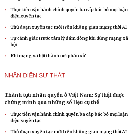
từng vị trí
Đại tướng Phan Văn Giang: Cấp phép UAV phải gắn với
định danh để bảo vệ bầu trời
ĐBQH đề xuất nhiều giải pháp hoàn thiện Luật phòng
chống vũ khí hủy diệt hàng loạt
Luật Phòng, chống phổ biến vũ khí hủy diệt hàng loạt
không cản trở hoạt động dân sự
PODCAST
Chính sách giáo dục phải được đo bằng sự tiến bộ,
hạnh phúc của học sinh
Bác sĩ cảnh báo phim người lớn, rượu bia đang âm thầm
bào mòn "bản lĩnh đàn ông"
Cái giá đắt của việc tiêm silicon làm to "cậu nhỏ"
Dấu hiệu tiền mãn kinh sớm phụ nữ cần biết