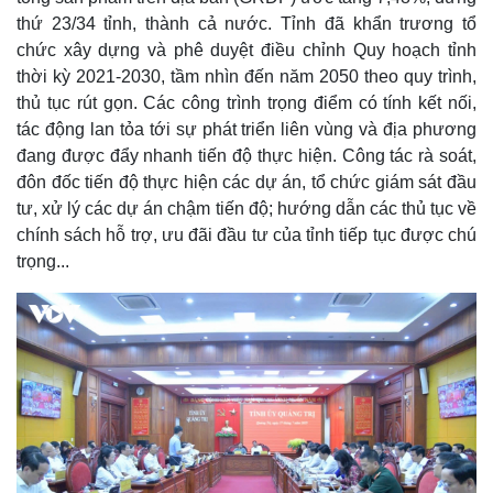
.
a
2
thứ 23/34 tỉnh, thành cả nước. Tỉnh đã khẩn trương tổ
8
%
chức xây dựng và phê duyệt điều chỉnh Quy hoạch tỉnh
i
thời kỳ 2021-2030, tầm nhìn đến năm 2050 theo quy trình,
n
thủ tục rút gọn. Các công trình trọng điểm có tính kết nối,
i
tác động lan tỏa tới sự phát triển liên vùng và địa phương
n
đang được đẩy nhanh tiến độ thực hiện. Công tác rà soát,
đôn đốc tiến độ thực hiện các dự án, tổ chức giám sát đầu
g
tư, xử lý các dự án chậm tiến độ; hướng dẫn các thủ tục về
T
chính sách hỗ trợ, ưu đãi đầu tư của tỉnh tiếp tục được chú
i
trọng...
m
e