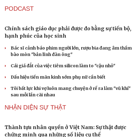
Quảng Trị đưa cán bộ về làm việc tại trung tâm
hành chính - chính trị tỉnh
Cà Mau bổ nhiệm 3 phó giám đốc sở
Bổ nhiệm 2 Thứ trưởng Bộ Ngoại giao
Đại tá Lê Hồng Giang giữ chức Phó Giám đốc Công an
Cao Bằng
Sau 1 tháng sáp nhập tổ dân phố: Công nghệ không thể
thay cán bộ đi gặp dân
QUỐC HỘI
Đại biểu Quốc hội: Trao quyền lớn cho
Petrovietnam phải có “hàng rào” kiểm soát
Đề xuất tăng tuổi nghỉ hưu sĩ quan quân đội, tùy đặc thù