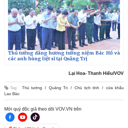
Pháp luật
Quân sự - Quốc phòng
Thủ tướng dâng hương tưởng niệm Bác Hồ và
Vụ án
Vũ khí
các anh hùng liệt sĩ tại Quảng Trị
Tin nóng
Việt Nam
Tư vấn luật
Phân tích
Lại Hoa- Thanh Hiếu/VOV
Tag:
Thủ tướng
Quảng Trị
Chủ tịch tỉnh
cửa khẩu
Lao Bảo
Mời quý độc giả theo dõi VOV.VN trên