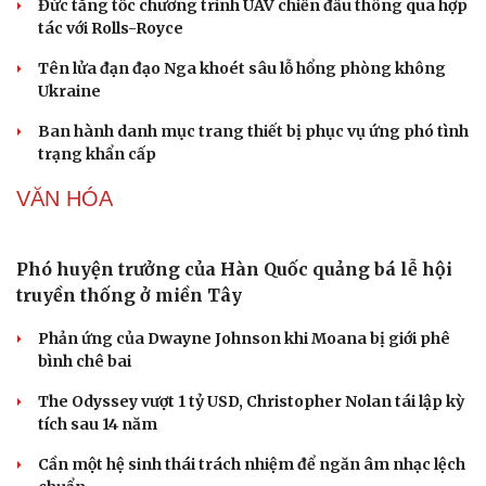
hiệu mở lại eo biển Hormuz
Tỷ giá USD hôm nay 8/8: Giá bán USD hạ xuống còn
26.468 đồng/USD
Giá vàng hôm nay 8/8: Giá vàng trong nước và thế giới
lại tăng
Giá cà phê hôm nay 8/8: Giá cà phê trong nước ổn định
Buôn lậu, hàng giả diễn biến phức tạp, xử lý gần 68.000
vụ trong 6 tháng
QUÂN SỰ - QUỐC PHÒNG