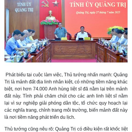
Thế giới
Multimedia
Quan sát
Video
Cuộc sống đó đây
Ảnh
Hồ sơ
E-Magazine
Infographic
Phát biểu tại cuộc làm việc, Thủ tướng nhấn mạnh: Quảng
Trị là mảnh đất địa linh nhân kiệt, có những tiềm năng khác
biệt, nơi hơn 74.000 Anh hùng liệt sĩ đã nằm lại trên mảnh
đất này. Tỉnh phải chăm chút cho các anh linh liệt sĩ nằm
lại vì sự nghiệp giải phóng dân tộc, tổ chức quy hoạch lại
các nghĩa trang, chỉnh trang môi trường, biến mảnh đất này
là nơi tiềm năng phát triển du lịch.
Thủ tướng cũng nêu rõ: Quảng Trị có điều kiện rất khốc liệt