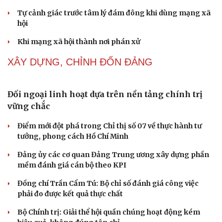
Tôi bất lực khi vợ luôn mang chuyện ở rể ra làm "vũ khí"
sau mỗi lần cãi nhau
Cải chính
NHẬN DIỆN SỰ THẬT
Thành tựu nhân quyền ở Việt Nam: Sự thật được
chứng minh qua những số liệu cụ thể
Thực tiễn vận hành chính quyền ba cấp bác bỏ mọi luận
điệu xuyên tạc
Thủ đoạn xuyên tạc mới trên không gian mạng thời AI
Tự cảnh giác trước tâm lý đám đông khi dùng mạng xã
hội
Khi mạng xã hội thành nơi phán xử
NHẬN DIỆN SỰ THẬT