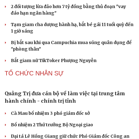
Công nghiệp giải trí "chắp cánh" cho điểm đến du lịch
Gia Lai
Hội chợ Du lịch quốc tế TP.HCM 2026 có quy mô lớn nhất
từ trước đến nay
Bảo tàng Tưởng niệm Hòa bình tại Nhật Bản đón lượng
khách kỷ lục
CÔNG NGHỆ
Các nhà khoa học Nhật Bản phát hiện dấu hiệu
của “hạt ma” trong vũ trụ
Vì sao các hãng từ bỏ pin tháo rời trên điện thoại?
Microsoft tăng tốc đầu tư hạ tầng AI tại Ấn Độ
Trung Quốc đưa vào hoạt động cơ sở điện toán AI lớn
nhất thế giới