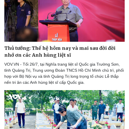
Thủ tướng: Thế hệ hôm nay và mai sau đời đời
nhớ ơn các Anh hùng liệt sĩ
VOV.VN - Tối 26/7, tại Nghĩa trang liệt sĩ Quốc gia Trường Sơn,
tỉnh Quảng Trị, Trung ương Đoàn TNCS Hồ Chí Minh chủ trì, phối
hợp với Bộ Nội vụ và tỉnh Quảng Trị long trọng tổ chức Lễ thắp
nến tri ân các Anh hùng liệt sĩ cấp Quốc gia.
Thể thao
Ô tô - Xe máy
Bóng đá
Ô tô