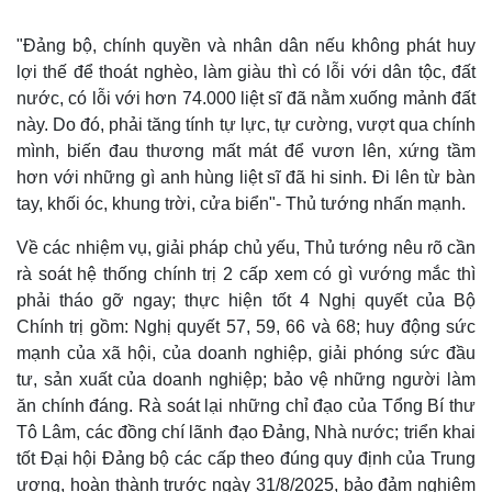
"Đảng bộ, chính quyền và nhân dân nếu không phát huy
lợi thế để thoát nghèo, làm giàu thì có lỗi với dân tộc, đất
nước, có lỗi với hơn 74.000 liệt sĩ đã nằm xuống mảnh đất
này. Do đó, phải tăng tính tự lực, tự cường, vượt qua chính
mình, biến đau thương mất mát để vươn lên, xứng tầm
hơn với những gì anh hùng liệt sĩ đã hi sinh. Đi lên từ bàn
tay, khối óc, khung trời, cửa biển"- Thủ tướng nhấn mạnh.
Về các nhiệm vụ, giải pháp chủ yếu, Thủ tướng nêu rõ cần
rà soát hệ thống chính trị 2 cấp xem có gì vướng mắc thì
phải tháo gỡ ngay; thực hiện tốt 4 Nghị quyết của Bộ
Chính trị gồm: Nghị quyết 57, 59, 66 và 68; huy động sức
Kinh tế
Thị trường
mạnh của xã hội, của doanh nghiệp, giải phóng sức đầu
Bất động sản
Giá vàng
tư, sản xuất của doanh nghiệp; bảo vệ những người làm
Khởi nghiệp
Tiêu dùng
ăn chính đáng. Rà soát lại những chỉ đạo của Tổng Bí thư
Tỷ giá
Tô Lâm, các đồng chí lãnh đạo Đảng, Nhà nước; triển khai
Chứng khoán
tốt Đại hội Đảng bộ các cấp theo đúng quy định của Trung
Giá cà phê
ương, hoàn thành trước ngày 31/8/2025, bảo đảm nghiêm