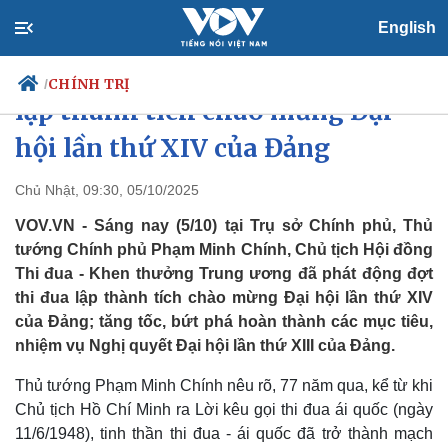
English
Thủ tướng phát động đợt thi đua
CHÍNH TRỊ
/
lập thành tích chào mừng Đại
hội lần thứ XIV của Đảng
Chính trị
Xã hội
Chủ Nhật, 09:30, 05/10/2025
Đảng
Tin 24h
VOV.VN - Sáng nay (5/10) tại Trụ sở Chính phủ, Thủ
Tổ chức nhân sự
Dự báo thời tiết
tướng Chính phủ Phạm Minh Chính, Chủ tịch Hội đồng
Quốc hội
Giáo dục
Thi đua - Khen thưởng Trung ương đã phát động đợt
Nhận diện sự thật
Dấu ấn VOV
thi đua lập thành tích chào mừng Đại hội lần thứ XIV
Việc làm
Biển đảo
của Đảng; tăng tốc, bứt phá hoàn thành các mục tiêu,
nhiệm vụ Nghị quyết Đại hội lần thứ XIII của Đảng.
Thủ tướng Phạm Minh Chính nêu rõ, 77 năm qua, kể từ khi
Chủ tịch Hồ Chí Minh ra Lời kêu gọi thi đua ái quốc (ngày
11/6/1948), tinh thần thi đua - ái quốc đã trở thành mạch