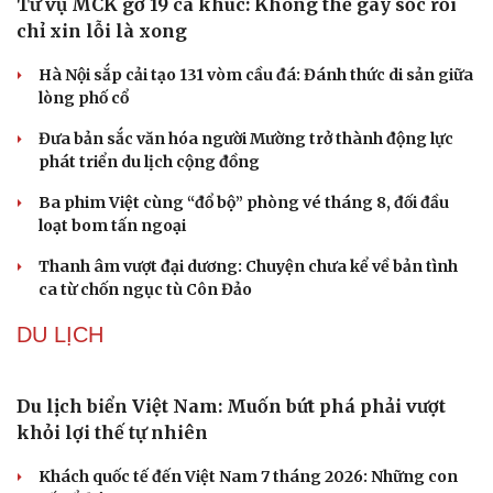
Từ vụ MCK gỡ 19 ca khúc: Không thể gây sốc rồi
chỉ xin lỗi là xong
Hà Nội sắp cải tạo 131 vòm cầu đá: Đánh thức di sản giữa
lòng phố cổ
Đưa bản sắc văn hóa người Mường trở thành động lực
phát triển du lịch cộng đồng
Ba phim Việt cùng “đổ bộ” phòng vé tháng 8, đối đầu
loạt bom tấn ngoại
Thanh âm vượt đại dương: Chuyện chưa kể về bản tình
ca từ chốn ngục tù Côn Đảo
DU LỊCH
Du lịch biển Việt Nam: Muốn bứt phá phải vượt
khỏi lợi thế tự nhiên
Khách quốc tế đến Việt Nam 7 tháng 2026: Những con