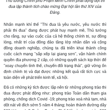
Thủ tướng Chính phủ Phạm Minh Chính phát động đợt thi
đua lập thành tích chào mừng Đại hội lần thứ XIV của
Đảng.
Nhấn mạnh khí thế "Thi đua là yêu nước, yêu nước thì
phải thi đua" đang được phát huy mạnh mẽ, Thủ tướng
cho rằng, sự vào cuộc của cả hệ thống chính trị, sự đồng
lòng, nhất trí của đông đảo tầng lớp nhân dân và cộng
đồng doanh nghiệp, chúng ta đã triển khai thành công
cuộc cách mạng "sắp xếp lại giang sơn", vận hành chính
quyền địa phương 2 cấp, có những quyết sách kịp thời để
"xoay chuyển tình thế, chuyển đổi trạng thái", giữ vững ổn
định chính trị và đạt được những kết quả rất tích cực và
toàn diện về phát triển kinh tế, xã hội.
Đã có những kỳ tích được lập nên từ những phong trào thi
đua được phát động như: phong trào Toàn dân tham gia
phòng, chống dịch Covid -19; phong trào xoá nhà tạm, nhà
dột nát về đích sớm 5 năm 4 tháng; hoàn thành đường dây