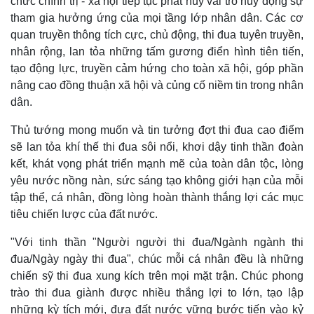
chức chính trị - xã hội tiếp tục phát huy vai trò huy động sự
tham gia hưởng ứng của mọi tầng lớp nhân dân. Các cơ
quan truyền thông tích cực, chủ động, thi đua tuyên truyền,
nhân rộng, lan tỏa những tấm gương điển hình tiên tiến,
tạo động lực, truyền cảm hứng cho toàn xã hội, góp phần
nâng cao đồng thuận xã hội và củng cố niềm tin trong nhân
dân.
Thủ tướng mong muốn và tin tưởng đợt thi đua cao điểm
sẽ lan tỏa khí thế thi đua sôi nổi, khơi dậy tinh thần đoàn
kết, khát vọng phát triển mạnh mẽ của toàn dân tộc, lòng
yêu nước nồng nàn, sức sáng tạo không giới hạn của mỗi
tập thể, cá nhân, đồng lòng hoàn thành thắng lợi các mục
tiêu chiến lược của đất nước.
"Với tinh thần "Người người thi đua/Ngành ngành thi
đua/Ngày ngày thi đua", chúc mỗi cá nhân đều là những
chiến sỹ thi đua xung kích trên mọi mặt trận. Chúc phong
trào thi đua giành được nhiều thắng lợi to lớn, tạo lập
những kỳ tích mới, đưa đất nước vững bước tiến vào kỷ