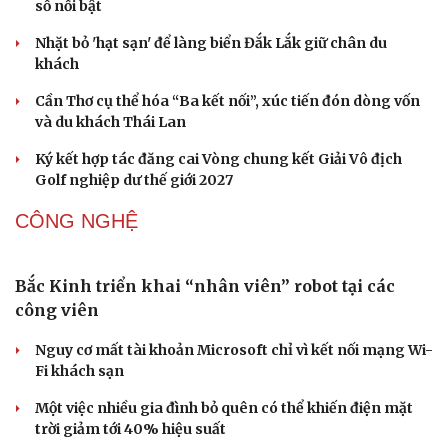
số nổi bật
Nhặt bỏ 'hạt sạn' để làng biển Đắk Lắk giữ chân du
khách
Cần Thơ cụ thể hóa “Ba kết nối”, xúc tiến đón dòng vốn
và du khách Thái Lan
Ký kết hợp tác đăng cai Vòng chung kết Giải Vô địch
Golf nghiệp dư thế giới 2027
CÔNG NGHỆ
Bắc Kinh triển khai “nhân viên” robot tại các
Văn hóa
Giải trí
công viên
Sân khấu - Điện ảnh
Nghệ sĩ
Văn học
Thời trang
Nguy cơ mất tài khoản Microsoft chỉ vì kết nối mạng Wi-
Âm nhạc
Sao Việt
Fi khách sạn
Di sản
Một việc nhiều gia đình bỏ quên có thể khiến điện mặt
trời giảm tới 40% hiệu suất