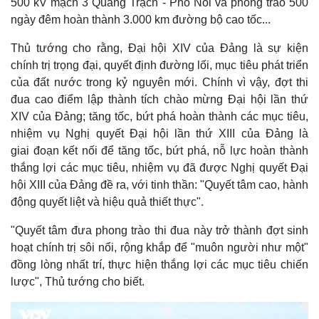
500 kV mạch 3 Quảng Trạch - Phố Nối và phong trào 500
ngày đêm hoàn thành 3.000 km đường bộ cao tốc...
Thủ tướng cho rằng, Đại hội XIV của Đảng là sự kiện
chính trị trọng đại, quyết định đường lối, mục tiêu phát triển
Thế giới
Multimedia
của đất nước trong kỷ nguyên mới. Chính vì vậy, đợt thi
Quan sát
Video
đua cao điểm lập thành tích chào mừng Đại hội lần thứ
Cuộc sống đó đây
Ảnh
XIV của Đảng; tăng tốc, bứt phá hoàn thành các mục tiêu,
Hồ sơ
E-Magazine
Infographic
nhiệm vụ Nghị quyết Đại hội lần thứ XIII của Đảng là
giai đoạn kết nối để tăng tốc, bứt phá, nỗ lực hoàn thành
thắng lợi các mục tiêu, nhiệm vụ đã được Nghị quyết Đại
hội XIII của Đảng đề ra, với tinh thần: "Quyết tâm cao, hành
động quyết liệt và hiệu quả thiết thực".
"Quyết tâm đưa phong trào thi đua này trở thành đợt sinh
hoạt chính trị sôi nổi, rộng khắp để "muôn người như một"
đồng lòng nhất trí, thực hiện thắng lợi các mục tiêu chiến
lược", Thủ tướng cho biết.