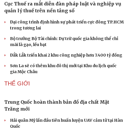
Cục Thuế ra mắt diễn đàn pháp luật và nghiệp vụ
Doanh nghiệp
Công nghệ
quản lý thuế trên nền tảng số
Thông tin doanh nghiệp
Sành điệu
Doanh nghiệp 24h
Tin Công nghệ
Đại công trình định hình sự phát triển cực đông TP.HCM
Doanh nhân
Trải nghiệm
trong tương lai
Vì cộng đồng
Chuyển đổi số
Bộ trưởng Bộ Tài chính: Dự trữ quốc gia không thể chỉ
mãi là gạo, lều bạt
Đắk Lắk triển khai 2 khu công nghiệp hơn 7.400 tỷ đồng
Sơn La sẽ có thêm khu đô thị mới tại Khu du lịch quốc
gia Mộc Châu
THẾ GIỚI
Trung Quốc hoàn thành bản đồ địa chất Mặt
Trăng mới
Hải quân Mỹ lần đầu tiên huấn luyện UAV cảm tử tại Hàn
Quốc