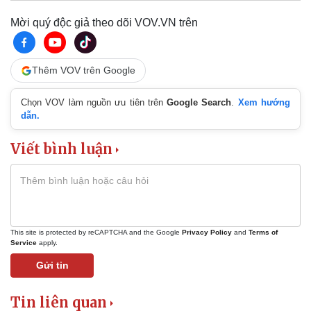
Mời quý độc giả theo dõi VOV.VN trên
Thêm VOV trên Google
Thể thao
Ô tô - Xe máy
Chọn VOV làm nguồn ưu tiên trên
Google Search
.
Xem hướng
dẫn.
Bóng đá
Ô tô
Lịch thi đấu bóng đá
Xe máy
Thế giới thể thao
Tư vấn
Viết bình luận
eSports
Hậu trường
This site is protected by reCAPTCHA and the Google
Privacy Policy
and
Terms of
Service
apply.
Gửi tin
Tin liên quan