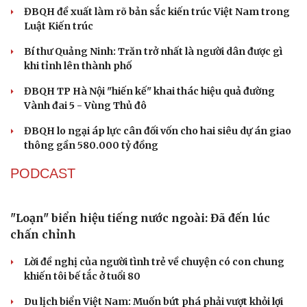
ĐBQH đề xuất làm rõ bản sắc kiến trúc Việt Nam trong
Luật Kiến trúc
Bí thư Quảng Ninh: Trăn trở nhất là người dân được gì
khi tỉnh lên thành phố
ĐBQH TP Hà Nội "hiến kế" khai thác hiệu quả đường
Vành đai 5 - Vùng Thủ đô
Du lịch
Podcast
Tư vấn
Câu chuyện thời sự
ĐBQH lo ngại áp lực cân đối vốn cho hai siêu dự án giao
Săn Tour
Đọc truyện đêm khuya
thông gần 580.000 tỷ đồng
check-in
Cửa sổ tình yêu
Kể chuyện cho bé
PODCAST
Hạt giống tâm hồn
"Loạn" biển hiệu tiếng nước ngoài: Đã đến lúc
chấn chỉnh
Lời đề nghị của người tình trẻ về chuyện có con chung
khiến tôi bế tắc ở tuổi 80
Du lịch biển Việt Nam: Muốn bứt phá phải vượt khỏi lợi