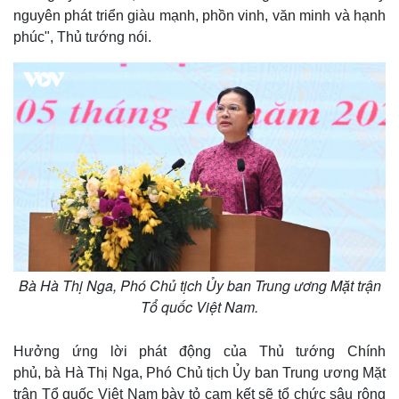
nguyên phát triển giàu mạnh, phồn vinh, văn minh và hạnh
phúc", Thủ tướng nói.
Pháp luật
Quân sự - Quốc phòng
Bà Hà Thị Nga, Phó Chủ tịch Ủy ban Trung ương Mặt trận
Vụ án
Vũ khí
Tổ quốc Việt Nam.
Tin nóng
Việt Nam
Tư vấn luật
Phân tích
Hưởng ứng lời phát động của Thủ tướng Chính
phủ, bà Hà Thị Nga, Phó Chủ tịch Ủy ban Trung ương Mặt
trận Tổ quốc Việt Nam bày tỏ cam kết sẽ tổ chức sâu rộng