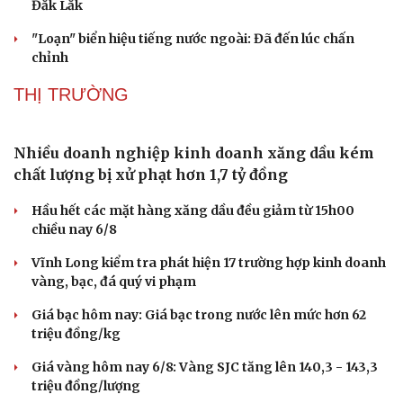
Đắk Lắk
"Loạn" biển hiệu tiếng nước ngoài: Đã đến lúc chấn
chỉnh
THỊ TRƯỜNG
Nhiều doanh nghiệp kinh doanh xăng dầu kém
chất lượng bị xử phạt hơn 1,7 tỷ đồng
Hầu hết các mặt hàng xăng dầu đều giảm từ 15h00
chiều nay 6/8
Vĩnh Long kiểm tra phát hiện 17 trường hợp kinh doanh
vàng, bạc, đá quý vi phạm
Sức khỏe
Đời sống
Giá bạc hôm nay: Giá bạc trong nước lên mức hơn 62
Dinh dưỡng - món ngon
Nhà đẹp
triệu đồng/kg
Cây thuốc
Blog
Giá vàng hôm nay 6/8: Vàng SJC tăng lên 140,3 - 143,3
Sản phụ khoa
Tình yêu - Gia đình
triệu đồng/lượng
Nhi khoa