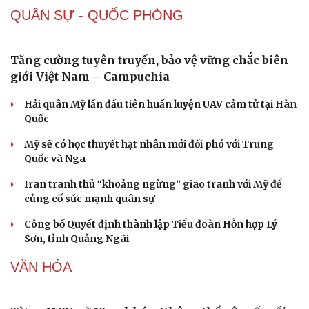
Nam khoa
QUÂN SỰ - QUỐC PHÒNG
Làm đẹp - giảm cân
Phòng mạch online
Ăn sạch sống khỏe
Tăng cường tuyên truyền, bảo vệ vững chắc biên
giới Việt Nam – Campuchia
Hải quân Mỹ lần đầu tiên huấn luyện UAV cảm tử tại Hàn
Quốc
Mỹ sẽ có học thuyết hạt nhân mới đối phó với Trung
Quốc và Nga
Iran tranh thủ “khoảng ngừng” giao tranh với Mỹ để
củng cố sức mạnh quân sự
Công bố Quyết định thành lập Tiểu đoàn Hỗn hợp Lý
Sơn, tỉnh Quảng Ngãi
VĂN HÓA