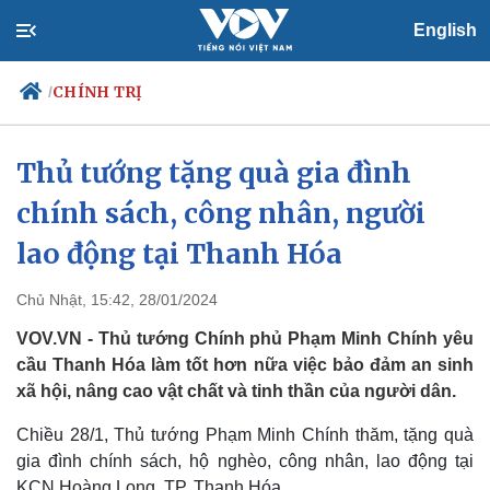
English
CHÍNH TRỊ
/
Thủ tướng tặng quà gia đình
chính sách, công nhân, người
Chính trị
Xã hội
Đảng
Tin 24h
lao động tại Thanh Hóa
Tổ chức nhân sự
Dự báo thời tiết
Quốc hội
Giáo dục
Chủ Nhật, 15:42, 28/01/2024
Nhận diện sự thật
Dấu ấn VOV
Việc làm
VOV.VN - Thủ tướng Chính phủ Phạm Minh Chính yêu
Biển đảo
cầu Thanh Hóa làm tốt hơn nữa việc bảo đảm an sinh
xã hội, nâng cao vật chất và tinh thần của người dân.
Chiều 28/1, Thủ tướng Phạm Minh Chính thăm, tặng quà
gia đình chính sách, hộ nghèo, công nhân, lao động tại
KCN Hoàng Long, TP. Thanh Hóa.