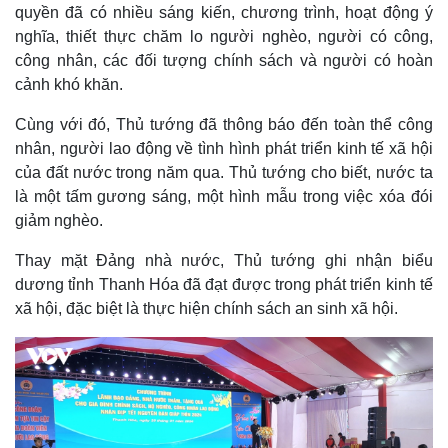
quyền đã có nhiều sáng kiến, chương trình, hoạt động ý
nghĩa, thiết thực chăm lo người nghèo, người có công,
Pháp luật
Quân sự - Quốc phòng
công nhân, các đối tượng chính sách và người có hoàn
Vụ án
Vũ khí
cảnh khó khăn.
Tin nóng
Việt Nam
Cùng với đó, Thủ tướng đã thông báo đến toàn thể công
Tư vấn luật
Phân tích
nhân, người lao động về tình hình phát triển kinh tế xã hội
của đất nước trong năm qua. Thủ tướng cho biết, nước ta
là một tấm gương sáng, một hình mẫu trong việc xóa đói
giảm nghèo.
Thay mặt Đảng nhà nước, Thủ tướng ghi nhận biểu
dương tỉnh Thanh Hóa đã đạt được trong phát triển kinh tế
xã hội, đặc biệt là thực hiện chính sách an sinh xã hội.