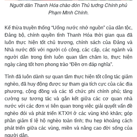
Người dân Thanh Hóa chào đón Thủ tướng Chính phủ
Phạm Minh Chính.
Kế thừa truyền thống “Uống nước nhớ nguồn” của dân tộc,
Đảng bộ, chính quyền tỉnh Thanh Hóa thời gian qua đã
luôn thực hiện tốt chủ trương, chính sách của Đảng và
Nhà nước đối với người có công, các cấp, các ngành và
Thế giới
Multimedia
người dân trong tỉnh luôn quan tâm chăm lo, thực hiện
Quan sát
Video
ngày càng tốt hơn phong trào “Đền ơn đáp nghĩa”.
Cuộc sống đó đây
Ảnh
Hồ sơ
E-Magazine
Tỉnh đã luôn dành sự quan tâm thực hiện tốt công tác giảm
Infographic
nghèo, đã huy động được sự tham gia tích cực của các địa
phương, cộng đồng và các tổ chức phi chính phủ; tăng
cường sự tương tác và gắn kết giữa các cơ quan nhà
nước với các đơn vị liên quan trong việc giải quyết vấn đề
nghèo đói và phát triển KTXH ở các vùng khó khăn; góp
phần giảm tỉ lệ hộ nghèo toàn tỉnh; thu hẹp khoảng cách
phát triển giữa các vùng, miền và nâng cao đời sống của
người dân.