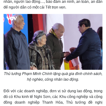
nhân, người lao động…, bảo đảm an ninh, an toàn, an dân
để người dân có một cái Tết trọn vẹn.
Thủ tướng Phạm Minh Chính tặng quà gia đình chính sách,
Sức khỏe
Đời sống
hộ nghèo, công nhân lao động.
Dinh dưỡng - món ngon
Nhà đẹp
Cây thuốc
Blog
Sản phụ khoa
Tình yêu - Gia đình
Đối với các doanh nghiệp, đơn vị sử dụng lao động, trong
Nhi khoa
đó có Khu kinh tế Nghi Sơn, các Khu công nghiệp và cộng
Nam khoa
đồng doanh nghiệp Thanh Hóa, Thủ tướng đề nghị
Làm đẹp - giảm cân