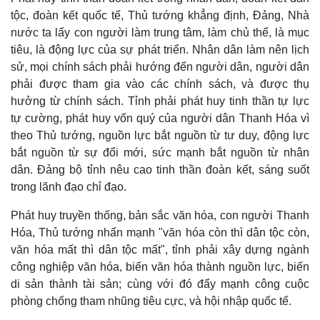
Lịch thi đấu bóng đá
Xe máy
tộc, đoàn kết quốc tế, Thủ tướng khẳng định, Đảng, Nhà
Thế giới thể thao
Tư vấn
nước ta lấy con người làm trung tâm, làm chủ thể, là mục
eSports
tiêu, là động lực của sự phát triển. Nhân dân làm nên lịch
Hậu trường
sử, mọi chính sách phải hướng đến người dân, người dân
phải được tham gia vào các chính sách, và được thụ
hưởng từ chính sách. Tỉnh phải phát huy tinh thần tự lực
tự cường, phát huy vốn quý của người dân Thanh Hóa vì
theo Thủ tướng, nguồn lực bắt nguồn từ tư duy, động lực
bắt nguồn từ sự đổi mới, sức mạnh bắt nguồn từ nhân
dân. Đảng bộ tỉnh nêu cao tinh thần đoàn kết, sáng suốt
trong lãnh đạo chỉ đạo.
Phát huy truyền thống, bản sắc văn hóa, con người Thanh
Hóa, Thủ tướng nhấn mạnh "văn hóa còn thì dân tộc còn,
văn hóa mất thì dân tộc mất", tỉnh phải xây dựng ngành
công nghiệp văn hóa, biến văn hóa thành nguồn lực, biến
di sản thành tài sản; cùng với đó đẩy mạnh công cuộc
phòng chống tham nhũng tiêu cực, và hội nhập quốc tế.