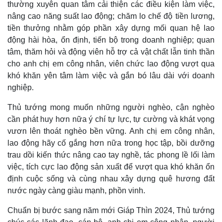
thường xuyên quan tâm cải thiện các điều kiện làm việc,
Phòng mạch online
nâng cao năng suất lao động; chăm lo chế độ tiền lương,
Ăn sạch sống khỏe
tiền thưởng nhằm góp phần xây dựng mối quan hệ lao
động hài hòa, ổn định, tiến bộ trong doanh nghiệp; quan
tâm, thăm hỏi và động viên hỗ trợ cả vật chất lẫn tinh thần
cho anh chị em công nhân, viên chức lao động vượt qua
khó khăn yên tâm làm việc và gắn bó lâu dài với doanh
nghiệp.
Thủ tướng mong muốn những người nghèo, cận nghèo
cần phát huy hơn nữa ý chí tự lực, tự cường và khát vọng
vươn lên thoát nghèo bền vững. Anh chị em công nhân,
lao động hãy cố gắng hơn nữa trong học tập, bồi dưỡng
trau dồi kiến thức nâng cao tay nghề, tác phong lề lối làm
việc, tích cực lao động sản xuất để vượt qua khó khăn ổn
định cuộc sống và cùng nhau xây dựng quê hương đất
nước ngày càng giàu mạnh, phồn vinh.
Chuẩn bị bước sang năm mới Giáp Thìn 2024, Thủ tướng