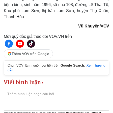
bệnh binh, sinh năm 1956, số nhà 108, đường Lê Thái Tổ,
Khu phố Lam Sơn, thị trấn Lam Sơn, huyện Thọ Xuân,
Thanh Hóa.
Vũ Khuyên/VOV
Mời quý độc giả theo dõi VOV.VN trên
Thêm VOV trên Google
Chọn VOV làm nguồn ưu tiên trên
Google Search
.
Xem hướng
Du lịch
Podcast
dẫn.
Tư vấn
Câu chuyện thời sự
Săn Tour
Đọc truyện đêm khuya
Viết bình luận
check-in
Cửa sổ tình yêu
Kể chuyện cho bé
Hạt giống tâm hồn
This site is protected by reCAPTCHA and the Google
Privacy Policy
and
Terms of