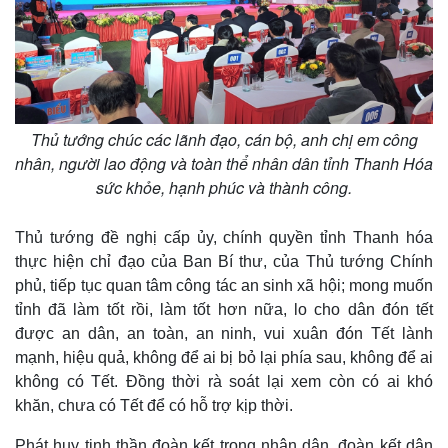
Thủ tướng chúc các lãnh đạo, cán bộ, anh chị em công
nhân, người lao động và toàn thể nhân dân tỉnh Thanh Hóa
sức khỏe, hạnh phúc và thành công.
Thủ tướng đề nghị cấp ủy, chính quyền tỉnh Thanh hóa
thực hiện chỉ đạo của Ban Bí thư, của Thủ tướng Chính
phủ, tiếp tục quan tâm công tác an sinh xã hội; mong muốn
tỉnh đã làm tốt rồi, làm tốt hơn nữa, lo cho dân đón tết
được an dân, an toàn, an ninh, vui xuân đón Tết lành
mạnh, hiệu quả, không để ai bị bỏ lại phía sau, không để ai
không có Tết. Đồng thời rà soát lại xem còn có ai khó
khăn, chưa có Tết để có hỗ trợ kịp thời.
Thể thao
Ô tô - Xe máy
Bóng đá
Ô tô
Phát huy tinh thần đoàn kết trong nhân dân, đoàn kết dân