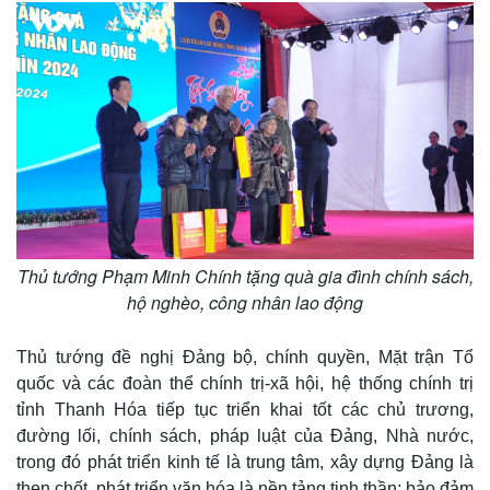
Thủ tướng Phạm Minh Chính tặng quà gia đình chính sách,
hộ nghèo, công nhân lao động
Thủ tướng đề nghị Đảng bộ, chính quyền, Mặt trận Tổ
quốc và các đoàn thể chính trị-xã hội, hệ thống chính trị
Doanh nghiệp
Công nghệ
tỉnh Thanh Hóa tiếp tục triển khai tốt các chủ trương,
đường lối, chính sách, pháp luật của Đảng, Nhà nước,
Thông tin doanh nghiệp
Sành điệu
Doanh nghiệp 24h
Tin Công nghệ
trong đó phát triển kinh tế là trung tâm, xây dựng Đảng là
Doanh nhân
Trải nghiệm
then chốt, phát triển văn hóa là nền tảng tinh thần; bảo đảm