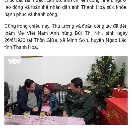
chúc các lãnh đạo, cán bộ, anh chị em công nhân, người
lao động và toàn thể nhân dân tỉnh Thanh Hóa sức khỏe,
hạnh phúc và thành công.
Cũng trong chiều nay, Thủ tướng và đoàn công tác đã đến
thăm Mẹ Việt Nam Anh hùng Bùi Thị Nhì, sinh ngày
26/6/1920 tại Thôn Giữa, xã Minh Sơn, huyện Ngọc Lặc,
tỉnh Thanh Hóa.
Văn hóa
Giải trí
Sân khấu - Điện ảnh
Nghệ sĩ
Văn học
Thời trang
Âm nhạc
Sao Việt
Di sản