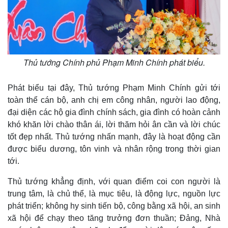
Kinh tế
Thị trường
Thủ tướng Chính phủ Phạm Minh Chính phát biểu.
Bất động sản
Giá vàng
Khởi nghiệp
Tiêu dùng
Tỷ giá
Phát biểu tại đây, Thủ tướng Phạm Minh Chính gửi tới
Chứng khoán
toàn thể cán bộ, anh chị em công nhân, người lao động,
Giá cà phê
đại diện các hộ gia đình chính sách, gia đình có hoàn cảnh
khó khăn lời chào thân ái, lời thăm hỏi ân cần và lời chúc
tốt đẹp nhất. Thủ tướng nhấn mạnh, đây là hoạt động cần
được biểu dương, tôn vinh và nhân rộng trong thời gian
tới.
Thủ tướng khẳng định, với quan điểm coi con người là
trung tâm, là chủ thể, là mục tiêu, là động lực, nguồn lực
phát triển; không hy sinh tiến bộ, công bằng xã hội, an sinh
xã hội để chạy theo tăng trưởng đơn thuần; Đảng, Nhà