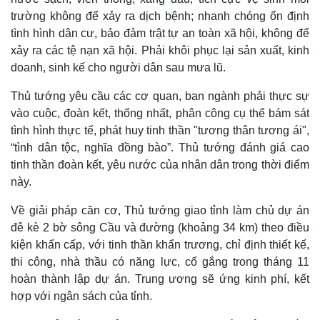
Tư vấn luật
Phân tích
trường không để xảy ra dịch bệnh; nhanh chóng ổn định
tình hình dân cư, bảo đảm trật tự an toàn xã hội, không để
xảy ra các tệ nạn xã hội. Phải khôi phục lại sản xuất, kinh
doanh, sinh kế cho người dân sau mưa lũ.
Thủ tướng yêu cầu các cơ quan, ban ngành phải thực sự
vào cuộc, đoàn kết, thống nhất, phân công cụ thể bám sát
tình hình thực tế, phát huy tinh thần "tương thân tương ái",
“tình dân tộc, nghĩa đồng bào”. Thủ tướng đánh giá cao
tinh thần đoàn kết, yêu nước của nhân dân trong thời điểm
này.
Về giải pháp căn cơ, Thủ tướng giao tỉnh làm chủ dự án
đê kè 2 bờ sông Cầu và đường (khoảng 34 km) theo điều
kiện khẩn cấp, với tinh thần khẩn trương, chỉ định thiết kế,
thi công, nhà thầu có năng lực, cố gắng trong tháng 11
hoàn thành lập dự án. Trung ương sẽ ứng kinh phí, kết
hợp với ngân sách của tỉnh.