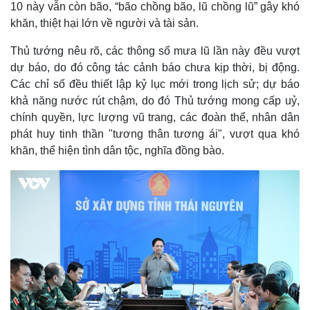
10 này vẫn còn bão, “bão chồng bão, lũ chồng lũ” gây khó
khăn, thiệt hại lớn về người và tài sản. ​
Thủ tướng nêu rõ, các thông số mưa lũ lần này đều vượt
dự báo, do đó công tác cảnh báo chưa kịp thời, bị động.
Các chỉ số đều thiết lập kỷ lục mới trong lịch sử; dự báo
khả năng nước rút chậm, do đó Thủ tướng mong cấp uỷ,
chính quyền, lực lượng vũ trang, các đoàn thể, nhân dân
phát huy tinh thần "tương thân tương ái", vượt qua khó
khăn, thể hiện tình dân tộc, nghĩa đồng bào.