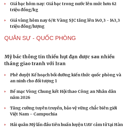
Giá bạc hôm nay: Giá bạc trong nước lên mức hơn 62
triệu đồng/kg
Giá vàng hôm nay 6/8: Vàng SJC tăng lên 140,3 - 143,3
triệu đồng/lượng
Sức khỏe
Đời sống
Dinh dưỡng - món ngon
Nhà đẹp
QUÂN SỰ - QUỐC PHÒNG
Cây thuốc
Blog
Sản phụ khoa
Tình yêu - Gia đình
Nhi khoa
Mỹ bác thông tin thiếu hụt đạn dược sau nhiều
Nam khoa
tháng giao tranh với Iran
Làm đẹp - giảm cân
Phòng mạch online
Phê duyệt Kế hoạch bồi dưỡng kiến thức quốc phòng và
Ăn sạch sống khỏe
an ninh cho đối tượng 1
Bế mạc Vòng Chung kết Hội thao Công an Nhân dân
năm 2026
Tăng cường tuyên truyền, bảo vệ vững chắc biên giới
Việt Nam – Campuchia
Hải quân Mỹ lần đầu tiên huấn luyện UAV cảm tử tại Hàn