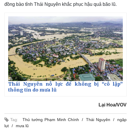
đồng bào tỉnh Thái Nguyên khắc phục hậu quả bão lũ.
Thể thao
Ô tô - Xe máy
Thái Nguyên nỗ lực để không bị “cô lập”
thông tin do mưa lũ
Bóng đá
Ô tô
Lịch thi đấu bóng đá
Xe máy
Thế giới thể thao
Tư vấn
Lại Hoa/VOV
eSports
Hậu trường
Tag:
Thủ tướng Phạm Minh Chính
Thái Nguyên
ngập
lụt
mưa lũ