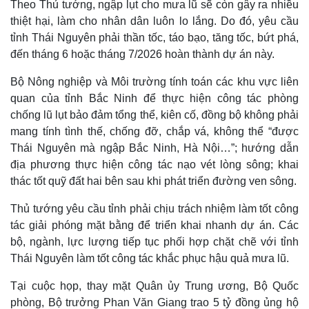
Theo Thủ tướng, ngập lụt cho mưa lũ sẽ còn gây ra nhiều
thiệt hại, làm cho nhân dân luôn lo lắng. Do đó, yêu cầu
tỉnh Thái Nguyên phải thần tốc, táo bạo, tăng tốc, bứt phá,
đến tháng 6 hoặc tháng 7/2026 hoàn thành dự án này.
Bộ Nông nghiệp và Môi trường tính toán các khu vực liên
quan của tỉnh Bắc Ninh để thực hiện công tác phòng
chống lũ lụt bảo đảm tổng thể, kiên cố, đồng bộ không phải
mang tính tình thế, chống đỡ, chắp vá, không thể “được
Thái Nguyên mà ngập Bắc Ninh, Hà Nội…”; hướng dẫn
địa phương thực hiện công tác nạo vét lòng sông; khai
thác tốt quỹ đất hai bên sau khi phát triển đường ven sông.
Thủ tướng yêu cầu tỉnh phải chịu trách nhiệm làm tốt công
tác giải phóng mặt bằng để triển khai nhanh dự án. Các
bộ, ngành, lực lượng tiếp tục phối hợp chặt chẽ với tỉnh
Thái Nguyên làm tốt công tác khắc phục hậu quả mưa lũ.
Tại cuộc họp, thay mặt Quân ủy Trung ương, Bộ Quốc
phòng, Bộ trưởng Phan Văn Giang trao 5 tỷ đồng ủng hộ