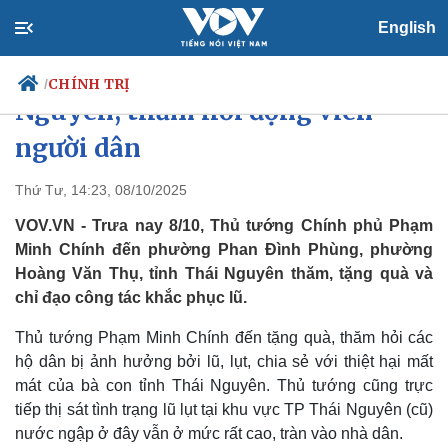
English
Thủ tướng thị sát vùng lũ Thái
CHÍNH TRỊ
/
Nguyên, thăm hỏi động viên
người dân
Chính trị
Xã hội
Thứ Tư, 14:23, 08/10/2025
Đảng
Tin 24h
VOV.VN - Trưa nay 8/10, Thủ tướng Chính phủ Phạm
Tổ chức nhân sự
Dự báo thời tiết
Minh Chính đến phường Phan Đình Phùng, phường
Quốc hội
Giáo dục
Hoàng Văn Thụ, tỉnh Thái Nguyên thăm, tặng quà và
Nhận diện sự thật
Dấu ấn VOV
chỉ đạo công tác khắc phục lũ.
Việc làm
Biển đảo
Thủ tướng Phạm Minh Chính đến tặng quà, thăm hỏi các
hộ dân bị ảnh hưởng bởi lũ, lụt, chia sẻ với thiệt hại mất
mát của bà con tỉnh Thái Nguyên. Thủ tướng cũng trực
tiếp thị sát tình trạng lũ lụt tại khu vực TP Thái Nguyên (cũ)
nước ngập ở đây vẫn ở mức rất cao, tràn vào nhà dân.