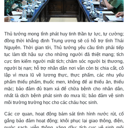
Thủ tướng mong tỉnh phát huy tinh thần tự lực, tự cường;
đồng thời khẳng định Trung ương sẽ có hỗ trợ tỉnh Thái
Nguyên. Thời gian tới, Thủ tướng yêu cầu tỉnh phải tiếp
tục làm tốt hậu sự cho những người đã thiệt mạng; tích
cực tìm kiếm người mất tích; chăm sóc người bị thương,
người bị nạn; hỗ trợ nhân dân nơi vẫn còn bị chia cắt, cô
lập vì mưa lũ về lương thực, thực phẩm, các nhu yếu
phẩm thiếu phẩm, thuốc men, không để ai thiếu ăn, thiếu
mặc; bảo đảm đủ trạm xá để chữa bệnh cho nhân dân,
nhất là dịch bệnh phát sinh do mưa lũ; bảo đảm vệ sinh
môi trường trường học cho các cháu học sinh.
Các cơ quan, hoạt động bám sát tình hình nước rút, cố
Pháp luật
Quân sự - Quốc phòng
gắng bảo đảm hoạt động; khôi phục lại giao thông, điện,
Vụ án
Vũ khí
nước sạch, viễn thông, xăng dầu; tích cực vệ sinh môi
Tin nóng
Việt Nam