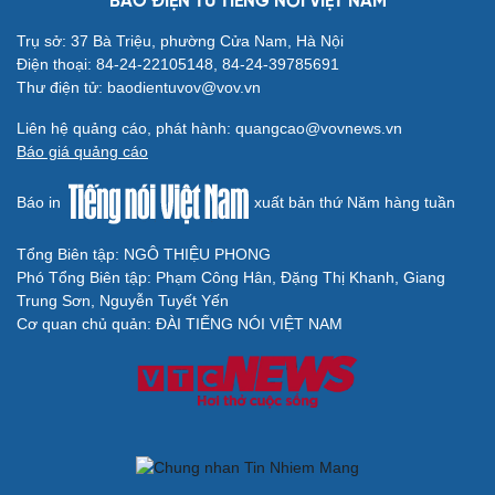
BÁO ĐIỆN TỬ TIẾNG NÓI VIỆT NAM
Trụ sở: 37 Bà Triệu, phường Cửa Nam, Hà Nội
Điện thoại: 84-24-22105148, 84-24-39785691
Thư điện tử: baodientuvov@vov.vn
Liên hệ quảng cáo, phát hành: quangcao@vovnews.vn
Báo giá quảng cáo
Báo in
xuất bản thứ Năm hàng tuần
Tổng Biên tập: NGÔ THIỆU PHONG
Phó Tổng Biên tập: Phạm Công Hân, Đặng Thị Khanh, Giang
Trung Sơn, Nguyễn Tuyết Yến
Cơ quan chủ quản: ĐÀI TIẾNG NÓI VIỆT NAM