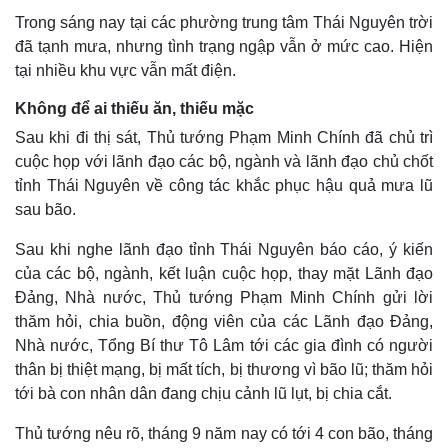
Trong sáng nay tại các phường trung tâm Thái Nguyên trời
Kinh tế
Thị trường
đã tạnh mưa, nhưng tình trạng ngập vẫn ở mức cao. Hiện
Bất động sản
Giá vàng
tại nhiều khu vực vẫn mất điện.
Khởi nghiệp
Tiêu dùng
Tỷ giá
Không để ai thiếu ăn, thiếu mặc
Chứng khoán
Sau khi đi thị sát, Thủ tướng Phạm Minh Chính đã chủ trì
Giá cà phê
cuộc họp với lãnh đạo các bộ, ngành và lãnh đạo chủ chốt
tỉnh Thái Nguyên về công tác khắc phục hậu quả mưa lũ
sau bão.
Sau khi nghe lãnh đạo tỉnh Thái Nguyên báo cáo, ý kiến
của các bộ, ngành, kết luận cuộc họp, thay mặt Lãnh đạo
Đảng, Nhà nước, Thủ tướng Phạm Minh Chính gửi lời
thăm hỏi, chia buồn, động viên của các Lãnh đạo Đảng,
Nhà nước, Tổng Bí thư Tô Lâm tới các gia đình có người
thân bị thiệt mạng, bị mất tích, bị thương vì bão lũ; thăm hỏi
tới bà con nhân dân đang chịu cảnh lũ lụt, bị chia cắt.
Thủ tướng nêu rõ, tháng 9 năm nay có tới 4 con bão, tháng