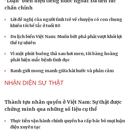
"Loạn" biển hiệu tiếng nước ngoài: Đã đến lúc
Tư vấn
Câu chuyện thời sự
chấn chỉnh
Săn Tour
Đọc truyện đêm khuya
check-in
Cửa sổ tình yêu
Lời đề nghị của người tình trẻ về chuyện có con chung
Kể chuyện cho bé
khiến tôi bế tắc ở tuổi 80
Hạt giống tâm hồn
Du lịch biển Việt Nam: Muốn bứt phá phải vượt khỏi lợi
thế tự nhiên
Vì một phút buông thả sau hơi men, tôi bàng hoàng
phát hiện mắc bệnh tình dục
Ranh giới mong manh giữa hài hước và phản cảm
NHẬN DIỆN SỰ THẬT
Thành tựu nhân quyền ở Việt Nam: Sự thật được
chứng minh qua những số liệu cụ thể
Thực tiễn vận hành chính quyền ba cấp bác bỏ mọi luận
điệu xuyên tạc