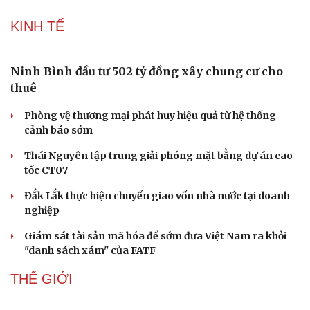
KINH TẾ
Ninh Bình đầu tư 502 tỷ đồng xây chung cư cho
thuê
Phòng vệ thương mại phát huy hiệu quả từ hệ thống
cảnh báo sớm
Doanh nghiệp
Công nghệ
Thái Nguyên tập trung giải phóng mặt bằng dự án cao
Thông tin doanh nghiệp
Sành điệu
tốc CT07
Doanh nghiệp 24h
Tin Công nghệ
Doanh nhân
Trải nghiệm
Đắk Lắk thực hiện chuyển giao vốn nhà nước tại doanh
Vì cộng đồng
Chuyển đổi số
nghiệp
Giám sát tài sản mã hóa để sớm đưa Việt Nam ra khỏi
"danh sách xám" của FATF
THẾ GIỚI