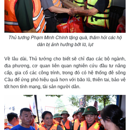
Thủ tướng Phạm Minh Chính tặng quà, thăm hỏi các hộ
Thế giới
Multimedia
dân bị ảnh hưởng bởi lũ, lụt
Quan sát
Video
Cuộc sống đó đây
Ảnh
Hồ sơ
E-Magazine
Về lâu dài, Thủ tướng cho biết sẽ chỉ đạo các bộ ngành,
Infographic
địa phương, cơ quan liên quan nghiên cứu đầu tư nâng
cấp, gia cố các công trình, trong đó có hệ thống đê sông
Cầu để ứng phó hiệu quả hơn với bão lũ, thiên tai, bảo vệ
tốt hơn tính mạng, tài sản người dân.