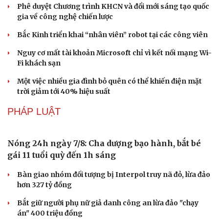
Phê duyệt Chương trình KHCN và đổi mới sáng tạo quốc
gia về công nghệ chiến lược
Bắc Kinh triển khai “nhân viên” robot tại các công viên
Văn hóa
Giải trí
Nguy cơ mất tài khoản Microsoft chỉ vì kết nối mạng Wi-
Sân khấu - Điện ảnh
Nghệ sĩ
Fi khách sạn
Văn học
Thời trang
Âm nhạc
Sao Việt
Một việc nhiều gia đình bỏ quên có thể khiến điện mặt
Di sản
trời giảm tới 40% hiệu suất
PHÁP LUẬT
Nóng 24h ngày 7/8: Cha dượng bạo hành, bắt bé
gái 11 tuổi quỳ đến 1h sáng
Bàn giao nhóm đối tượng bị Interpol truy nã đỏ, lừa đảo
hơn 327 tỷ đồng
Bắt giữ người phụ nữ giả danh công an lừa đảo "chạy
án" 400 triệu đồng