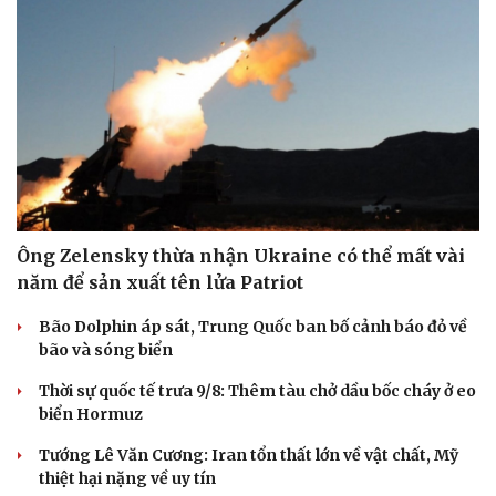
Ông Zelensky thừa nhận Ukraine có thể mất vài
năm để sản xuất tên lửa Patriot
Bão Dolphin áp sát, Trung Quốc ban bố cảnh báo đỏ về
bão và sóng biển
Sức khỏe
Đời sống
Dinh dưỡng - món ngon
Nhà đẹp
Thời sự quốc tế trưa 9/8: Thêm tàu chở dầu bốc cháy ở eo
Cây thuốc
Blog
biển Hormuz
Sản phụ khoa
Tình yêu - Gia đình
Nhi khoa
Tướng Lê Văn Cương: Iran tổn thất lớn về vật chất, Mỹ
Nam khoa
thiệt hại nặng về uy tín