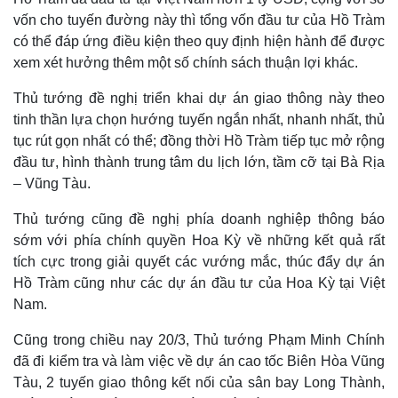
vốn cho tuyến đường này thì tổng vốn đầu tư của Hồ Tràm
có thể đáp ứng điều kiện theo quy định hiện hành để được
Pháp luật
Quân sự - Quốc phòng
xem xét hưởng thêm một số chính sách thuận lợi khác.
Vụ án
Vũ khí
Tin nóng
Việt Nam
Thủ tướng đề nghị triển khai dự án giao thông này theo
Tư vấn luật
Phân tích
tinh thần lựa chọn hướng tuyến ngắn nhất, nhanh nhất, thủ
tục rút gọn nhất có thể; đồng thời Hồ Tràm tiếp tục mở rộng
đầu tư, hình thành trung tâm du lịch lớn, tầm cỡ tại Bà Rịa
– Vũng Tàu.
Thủ tướng cũng đề nghị phía doanh nghiệp thông báo
sớm với phía chính quyền Hoa Kỳ về những kết quả rất
tích cực trong giải quyết các vướng mắc, thúc đẩy dự án
Hồ Tràm cũng như các dự án đầu tư của Hoa Kỳ tại Việt
Nam.
Cũng trong chiều nay 20/3, Thủ tướng Phạm Minh Chính
đã đi kiểm tra và làm việc về dự án cao tốc Biên Hòa Vũng
Tàu, 2 tuyến giao thông kết nối của sân bay Long Thành,