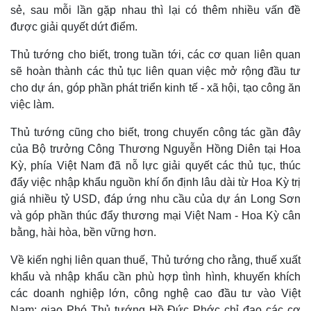
sẻ, sau mỗi lần gặp nhau thì lại có thêm nhiều vấn đề
Thế giới
Multimedia
được giải quyết dứt điểm.
Quan sát
Video
Cuộc sống đó đây
Ảnh
Thủ tướng cho biết, trong tuần tới, các cơ quan liên quan
Hồ sơ
E-Magazine
sẽ hoàn thành các thủ tục liên quan việc mở rộng đầu tư
Infographic
cho dự án, góp phần phát triển kinh tế - xã hội, tạo công ăn
việc làm.
Thủ tướng cũng cho biết, trong chuyến công tác gần đây
của Bộ trưởng Công Thương Nguyễn Hồng Diên tại Hoa
Kỳ, phía Việt Nam đã nỗ lực giải quyết các thủ tục, thúc
đẩy việc nhập khẩu nguồn khí ổn định lâu dài từ Hoa Kỳ trị
giá nhiều tỷ USD, đáp ứng nhu cầu của dự án Long Sơn
và góp phần thúc đẩy thương mại Việt Nam - Hoa Kỳ cân
bằng, hài hòa, bền vững hơn.
Về kiến nghị liên quan thuế, Thủ tướng cho rằng, thuế xuất
khẩu và nhập khẩu cần phù hợp tình hình, khuyến khích
các doanh nghiệp lớn, công nghệ cao đầu tư vào Việt
Nam; giao Phó Thủ tướng Hồ Đức Phớc chỉ đạo các cơ