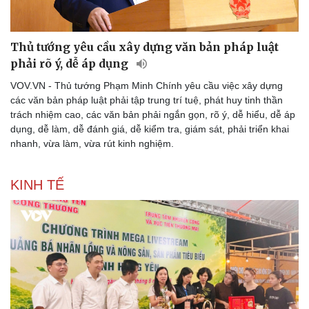
Thủ tướng yêu cầu xây dựng văn bản pháp luật
Doanh nghiệp
Công nghệ
phải rõ ý, dễ áp dụng
Thông tin doanh nghiệp
Sành điệu
VOV.VN - Thủ tướng Phạm Minh Chính yêu cầu việc xây dựng
Doanh nghiệp 24h
Tin Công nghệ
các văn bản pháp luật phải tập trung trí tuệ, phát huy tinh thần
Doanh nhân
Trải nghiệm
trách nhiệm cao, các văn bản phải ngắn gọn, rõ ý, dễ hiểu, dễ áp
Vì cộng đồng
Chuyển đổi số
dụng, dễ làm, dễ đánh giá, dễ kiểm tra, giám sát, phải triển khai
nhanh, vừa làm, vừa rút kinh nghiệm.
KINH TẾ