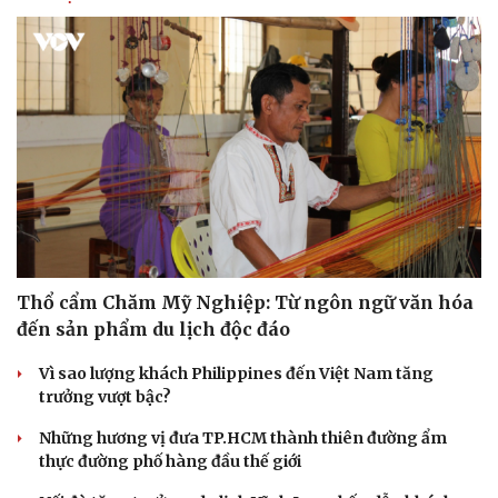
Tư vấn
Câu chuyện thời sự
Săn Tour
Đọc truyện đêm khuya
check-in
Cửa sổ tình yêu
Kể chuyện cho bé
Hạt giống tâm hồn
Thổ cẩm Chăm Mỹ Nghiệp: Từ ngôn ngữ văn hóa
đến sản phẩm du lịch độc đáo
Vì sao lượng khách Philippines đến Việt Nam tăng
trưởng vượt bậc?
Những hương vị đưa TP.HCM thành thiên đường ẩm
thực đường phố hàng đầu thế giới