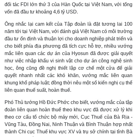
đối tác FDI lớn thứ 3 của Hàn Quốc tại Việt Nam, với tổng
vốn đã đầu tư khoảng 4,6 tỷ USD.
Ông nhắc lại cam kết của Tập đoàn là đặt tương lai 100
năm tới tại Việt Nam, với đánh giá Việt Nam có môi trường
đầu tư ổn định và thuận lợi cho doanh nghiệp phát triển và
cho biết phía địa phương đã tích cực hỗ trợ, nhiều vướng
mắc liên quan các dự án của Hyosun đã được giải quyết
như việc nhập khẩu vi sinh vật cho dự án công nghệ sinh
học, ông cũng đề nghị thiết lập cơ chế một cửa để giải
quyết nhanh nhất các khó khăn, vướng mắc liên quan
Kinh tế
Thị trường
khung khổ pháp luật; đồng thời nêu một số kiến nghị cụ thể
Bất động sản
Giá vàng
liên quan thuế suất, hoàn thuế.
Khởi nghiệp
Tiêu dùng
Tỷ giá
Phó Thủ tướng Hồ Đức Phớc cho biết, vướng mắc của tập
Chứng khoán
đoàn liên quan hoàn thuế theo khu vực đã được xử lý khi
Giá cà phê
theo cơ cấu tổ chức bộ máy mới, Cục Thuế của Bà Rịa -
Vũng Tàu, Đồng Nai, Ninh Thuận và Bình Thuận hợp nhất
thành Chi cục Thuế khu vực XV và trụ sở chính tại tỉnh Bà