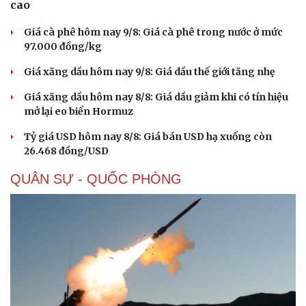
cao
Giá cà phê hôm nay 9/8: Giá cà phê trong nước ở mức
97.000 đồng/kg
Giá xăng dầu hôm nay 9/8: Giá dầu thế giới tăng nhẹ
Giá xăng dầu hôm nay 8/8: Giá dầu giảm khi có tín hiệu
mở lại eo biển Hormuz
Văn hóa
Giải trí
Tỷ giá USD hôm nay 8/8: Giá bán USD hạ xuống còn
Sân khấu - Điện ảnh
Nghệ sĩ
26.468 đồng/USD
Văn học
Thời trang
Âm nhạc
Sao Việt
QUÂN SỰ - QUỐC PHÒNG
Di sản