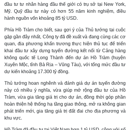
đầu tư tư nhân hàng đầu thế giới có trụ sở tại New York,
Mỹ. Quỹ đầu tư này có hơn 55 năm kinh nghiệm, điều
hành nguồn vốn khoảng 85 tỷ USD.
Phía Hồ Tràm cho biết, sau gợi ý của Thủ tướng tại cuộc
gặp gần đây nhất, Công ty đã đề xuất và đang cùng các cơ
quan, địa phương khẩn trương thực hiện thủ tục để triển
khai đầu tư xây dựng tuyến đường kết nối từ Cảng hàng
không quốc tế Long Thành đến dự án Hồ Tràm (huyện
Xuyên Mộc, tỉnh Bà Rịa – Vũng Tàu), với tổng mức đầu tư
dự kiến khoảng 17.300 tỷ đồng.
Thủ tướng hoan nghênh và đánh giá dự án tuyến đường
này có nhiều ý nghĩa, vừa giúp mở rộng đầu tư của Hồ
Tràm, vừa gia tăng giá trị cho dự án, đồng thời góp phần
hoàn thiện hệ thống hạ tầng giao thông, mở ra không gian
phát triển mới, gia tăng giá trị đất đai cho địa phương và
khu vực.
Hồ Tràm đã đầu tư tại Việt Nam hơn 1 tỷ USD, cộng với số