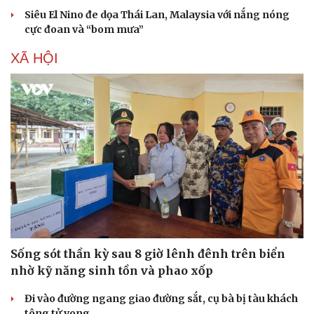
Làm đẹp - giảm cân
Siêu El Nino đe dọa Thái Lan, Malaysia với nắng nóng
Phòng mạch online
cực đoan và “bom mưa”
Ăn sạch sống khỏe
XÃ HỘI
Sống sót thần kỳ sau 8 giờ lênh đênh trên biển
nhờ kỹ năng sinh tồn và phao xốp
Đi vào đường ngang giao đường sắt, cụ bà bị tàu khách
tông tử vong