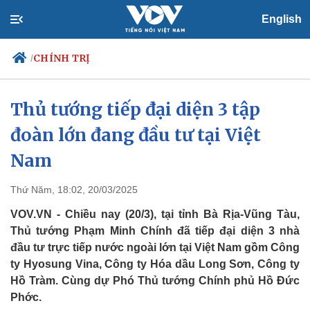
English
CHÍNH TRỊ
/
Thủ tướng tiếp đại diện 3 tập
đoàn lớn đang đầu tư tại Việt
Chính trị
Xã hội
Đảng
Tin 24h
Nam
Tổ chức nhân sự
Dự báo thời tiết
Quốc hội
Giáo dục
Thứ Năm, 18:02, 20/03/2025
Nhận diện sự thật
Dấu ấn VOV
Việc làm
VOV.VN - Chiều nay (20/3), tại tỉnh Bà Rịa-Vũng Tàu,
Biển đảo
Thủ tướng Phạm Minh Chính đã tiếp đại diện 3 nhà
đầu tư trực tiếp nước ngoài lớn tại Việt Nam gồm Công
ty Hyosung Vina, Công ty Hóa dầu Long Sơn, Công ty
Hồ Tràm. Cùng dự Phó Thủ tướng Chính phủ Hồ Đức
Phớc.