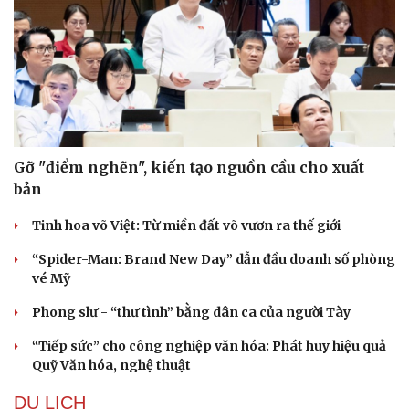
Gỡ "điểm nghẽn", kiến tạo nguồn cầu cho xuất
bản
Tinh hoa võ Việt: Từ miền đất võ vươn ra thế giới
“Spider-Man: Brand New Day” dẫn đầu doanh số phòng
vé Mỹ
Phong slư - “thư tình” bằng dân ca của người Tày
“Tiếp sức” cho công nghiệp văn hóa: Phát huy hiệu quả
Quỹ Văn hóa, nghệ thuật
Du lịch
Podcast
DU LỊCH