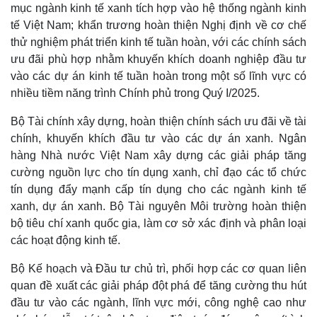
mục ngành kinh tế xanh tích hợp vào hệ thống ngành kinh
tế Việt Nam; khẩn trương hoàn thiện Nghị định về cơ chế
thử nghiệm phát triển kinh tế tuần hoàn, với các chính sách
ưu đãi phù hợp nhằm khuyến khích doanh nghiệp đầu tư
vào các dự án kinh tế tuần hoàn trong một số lĩnh vực có
nhiều tiềm năng trình Chính phủ trong Quý I/2025.
Doanh nghiệp
Công nghệ
Thông tin doanh nghiệp
Sành điệu
Bộ Tài chính xây dựng, hoàn thiện chính sách ưu đãi về tài
Doanh nghiệp 24h
Tin Công nghệ
chính, khuyến khích đầu tư vào các dự án xanh. Ngân
Doanh nhân
Trải nghiệm
hàng Nhà nước Việt Nam xây dựng các giải pháp tăng
Vì cộng đồng
Chuyển đổi số
cường nguồn lực cho tín dụng xanh, chỉ đạo các tổ chức
tín dụng đẩy mạnh cấp tín dụng cho các ngành kinh tế
xanh, dự án xanh. Bộ Tài nguyên Môi trường hoàn thiện
bộ tiêu chí xanh quốc gia, làm cơ sở xác định và phân loại
các hoạt động kinh tế.
Bộ Kế hoạch và Đầu tư chủ trì, phối hợp các cơ quan liên
quan đề xuất các giải pháp đột phá để tăng cường thu hút
đầu tư vào các ngành, lĩnh vực mới, công nghệ cao như