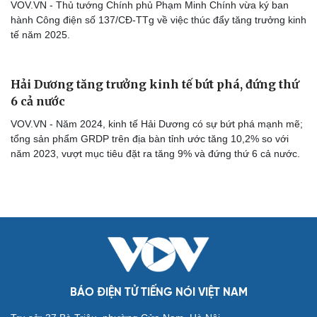
Tư vấn
Câu chuyện thời sự
VOV.VN - Thủ tướng Chính phủ Phạm Minh Chính vừa ký ban
Săn Tour
Đọc truyện đêm khuya
hành Công điện số 137/CĐ-TTg về việc thúc đẩy tăng trưởng kinh
check-in
Cửa sổ tình yêu
tế năm 2025.
Kể chuyện cho bé
Hạt giống tâm hồn
Hải Dương tăng trưởng kinh tế bứt phá, đứng thứ
6 cả nước
VOV.VN - Năm 2024, kinh tế Hải Dương có sự bứt phá mạnh mẽ;
tổng sản phẩm GRDP trên địa bàn tỉnh ước tăng 10,2% so với
năm 2023, vượt mục tiêu đặt ra tăng 9% và đứng thứ 6 cả nước.
BÁO ĐIỆN TỬ TIẾNG NÓI VIỆT NAM