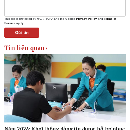
This site is protected by reCAPTCHA and the Google
Privacy Policy
and
Terms of
Service
apply.
Gửi tin
Tin liên quan
Văn hóa
Giải trí
Sân khấu - Điện ảnh
Nghệ sĩ
Văn học
Thời trang
Âm nhạc
Sao Việt
Năm 2024: Khơi thông dòng tín dụng, hỗ trợ phục