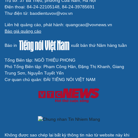
Trụ sở: 37 Bà Triệu, phường Cửa Nam, Hà Nội
Điện thoại: 84-24-22105148, 84-24-39785691
Thư điện tử: baodientuvov@vov.vn
Cải chính
Liên hệ quảng cáo, phát hành: quangcao@vovnews.vn
Báo giá quảng cáo
Báo in
xuất bản thứ Năm hàng tuần
Tổng Biên tập: NGÔ THIỆU PHONG
Phó Tổng Biên tập: Phạm Công Hân, Đặng Thị Khanh, Giang
Trung Sơn, Nguyễn Tuyết Yến
Cơ quan chủ quản: ĐÀI TIẾNG NÓI VIỆT NAM
Không được sao chép lại bất kỳ thông tin nào từ website này khi