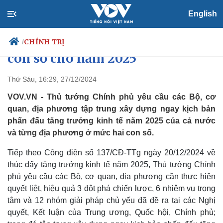
English
Thủ tướng yêu cầu xây dựng
kịch bản tăng trưởng kinh tế hai
CHÍNH TRỊ
/
con số cho năm 2025
Thứ Sáu, 16:29, 27/12/2024
Chính trị
Xã hội
VOV.VN - Thủ tướng Chính phủ yêu cầu các Bộ, cơ
Đảng
Tin 24h
quan, địa phương tập trung xây dựng ngay kịch bản
Tổ chức nhân sự
Dự báo thời tiết
phấn đấu tăng trưởng kinh tế năm 2025 của cả nước
Quốc hội
Giáo dục
và từng địa phương ở mức hai con số.
Nhận diện sự thật
Dấu ấn VOV
Việc làm
Tiếp theo Công điện số 137/CĐ-TTg ngày 20/12/2024 về
Biển đảo
thúc đẩy tăng trưởng kinh tế năm 2025, Thủ tướng Chính
phủ yêu cầu các Bộ, cơ quan, địa phương cần thực hiện
quyết liệt, hiệu quả 3 đột phá chiến lược, 6 nhiệm vụ trọng
tâm và 12 nhóm giải pháp chủ yếu đã đề ra tại các Nghị
quyết, Kết luận của Trung ương, Quốc hội, Chính phủ;