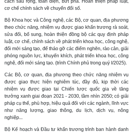
cách sâu rộng, toàn diện, bứt phá. Hoàn thiện pháp luật,
cơ chế chính sách về chuyển đổi số.
Thể thao
Ô tô - Xe máy
Bộ Khoa học và Công nghệ, các Bộ, cơ quan, địa phương
Bóng đá
Ô tô
theo chức năng, nhiệm vụ được giao khẩn trương rà soát,
Lịch thi đấu bóng đá
Xe máy
sửa đổi, bổ sung, hoàn thiện đồng bộ các quy định pháp
Thế giới thể thao
Tư vấn
luật, cơ chế, chính sách về phát triển khoa học, công nghệ,
eSports
Hậu trường
đổi mới sáng tạo, để tháo gỡ các điểm nghẽn, rào cản, giải
phóng nguồn lực, khuyến khích, phát triển khoa học, công
nghệ, đổi mới sáng tạo. (trình Chính phủ trong quý I/2025).
Các Bộ, cơ quan, địa phương theo chức năng nhiệm vụ
được giao thực hiện nghiêm túc, đầy đủ, kịp thời các
nhiệm vụ được giao tại Chiến lược quốc gia về tăng
trưởng xanh giai đoạn 2021 - 2030, tầm nhìn 2050; có giải
pháp cụ thể, phù hợp, hiệu quả đối với các ngành, lĩnh vực
như năng lượng, giao thông, du lịch, dịch vụ, nông
nghiệp...
Bộ Kế hoạch và Đầu tư khẩn trương trình ban hành danh