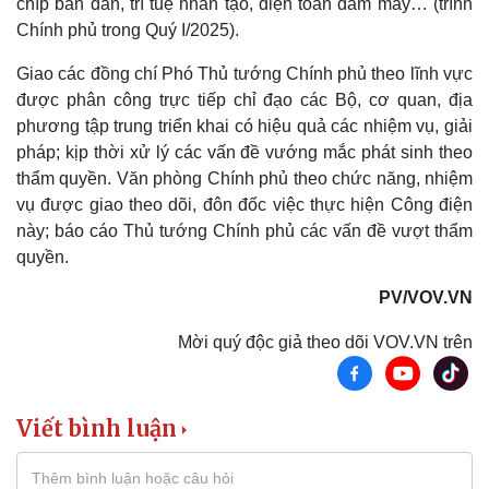
chíp bán dẫn, trí tuệ nhân tạo, điện toán đám mây… (trình
Chính phủ trong Quý I/2025).
Giao các đồng chí Phó Thủ tướng Chính phủ theo lĩnh vực
được phân công trực tiếp chỉ đạo các Bộ, cơ quan, địa
phương tập trung triển khai có hiệu quả các nhiệm vụ, giải
pháp; kịp thời xử lý các vấn đề vướng mắc phát sinh theo
thẩm quyền. Văn phòng Chính phủ theo chức năng, nhiệm
vụ được giao theo dõi, đôn đốc việc thực hiện Công điện
Sức khỏe
Đời sống
này; báo cáo Thủ tướng Chính phủ các vấn đề vượt thẩm
Dinh dưỡng - món ngon
Nhà đẹp
quyền.
Cây thuốc
Blog
PV/VOV.VN
Sản phụ khoa
Tình yêu - Gia đình
Nhi khoa
Mời quý độc giả theo dõi VOV.VN trên
Nam khoa
Làm đẹp - giảm cân
Phòng mạch online
Ăn sạch sống khỏe
Viết bình luận