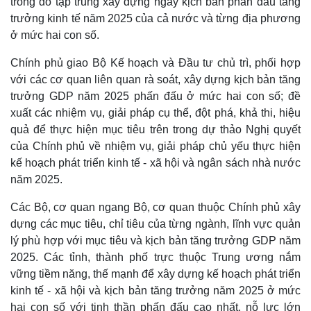
trong đó tập trung xây dựng ngay kịch bản phấn đấu tăng
trưởng kinh tế năm 2025 của cả nước và từng địa phương
ở mức hai con số.
Chính phủ giao Bộ Kế hoạch và Đầu tư chủ trì, phối hợp
với các cơ quan liên quan rà soát, xây dựng kịch bản tăng
trưởng GDP năm 2025 phấn đấu ở mức hai con số; đề
xuất các nhiệm vụ, giải pháp cụ thể, đột phá, khả thi, hiệu
quả để thực hiện mục tiêu trên trong dự thảo Nghị quyết
của Chính phủ về nhiệm vụ, giải pháp chủ yếu thực hiện
kế hoạch phát triển kinh tế - xã hội và ngân sách nhà nước
năm 2025.
Các Bộ, cơ quan ngang Bộ, cơ quan thuộc Chính phủ xây
Thế giới
Multimedia
dựng các mục tiêu, chỉ tiêu của từng ngành, lĩnh vực quản
Quan sát
Video
Cuộc sống đó đây
Ảnh
lý phù hợp với mục tiêu và kịch bản tăng trưởng GDP năm
Hồ sơ
E-Magazine
2025. Các tỉnh, thành phố trực thuộc Trung ương nắm
Infographic
vững tiềm năng, thế mạnh để xây dựng kế hoạch phát triển
kinh tế - xã hội và kịch bản tăng trưởng năm 2025 ở mức
hai con số với tinh thần phấn đấu cao nhất, nỗ lực lớn