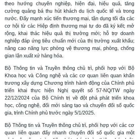
Pháp luật
Quân sự - Quốc phòng
theo hướng chuyên nghiệp, hiện đại, hiệu quả, tăng
Vụ án
Vũ khí
cường quảng bá thu hút khách du lịch quốc tế và trong
Tin nóng
Việt Nam
nước. Đẩy mạnh xúc tiến thương mại, tận dụng tối đa các
Tư vấn luật
Phân tích
cơ hội từ các Hiệp định thương mại tự do đã ký kết; mở
rộng, khai thác hiệu quả thị trường mới; hỗ trợ doanh
nghiệp đáp ứng tiêu chuẩn mới của thị trường xuất khẩu;
nâng cao năng lực phòng vệ thương mại, phòng, chống
gian lận xuất xứ hàng hóa.
Bộ Thông tin và Truyền thông chủ trì, phối hợp với Bộ
Khoa học và Công nghệ và các cơ quan liên quan khẩn
trương xây dựng Chương trình hành động của Chính phủ
triển khai thực hiện Nghị quyết số 57-NQ/TW ngày
22/12/2024 của Bộ Chính trị về đột phá phát triển khoa
học, công nghệ, đổi mới sáng tạo và chuyển đổi số quốc
gia, trình Chính phủ trước ngày 5/1/2025.
Bộ Thông tin và Truyền thông chủ trì, phối hợp với các cơ
quan liên quan đẩy nhanh chuyển đổi số quốc gia một