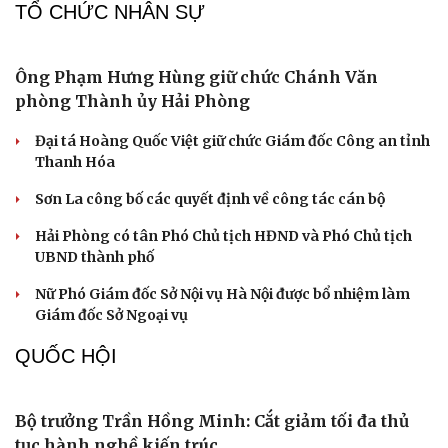
Giá thu cũ iPhone tăng, Apple muốn người dùng lên đời
Các nhà khoa học Nhật Bản phát hiện dấu hiệu của “hạt
ma” trong vũ trụ
PHÁP LUẬT
Phạt 14 năm tù đối với bị cáo lừa đảo chiếm đoạt
hơn 2 tỷ đồng
Cảnh sát kinh tế Hải Phòng: 70 năm bản lĩnh, trí tuệ và
tận tụy
4 đối tượng trộm chó dùng hung khí tấn công công an
Bắt kẻ dùng súng dọa bắn người rồi lẩn trốn qua nhiều
tỉnh
Người dân giao nộp súng, lựu đạn
TỔ CHỨC NHÂN SỰ