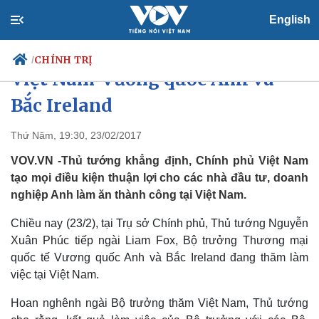
English
Thúc đẩy quan hệ Thương mại
CHÍNH TRỊ
/
Việt Nam-Vương quốc Anh và
Bắc Ireland
Chính trị
Xã hội
Thứ Năm, 19:30, 23/02/2017
Đảng
Tin 24h
VOV.VN -Thủ tướng khẳng định, Chính phủ Việt Nam
Tổ chức nhân sự
Dự báo thời tiết
tạo mọi điều kiện thuận lợi cho các nhà đầu tư, doanh
Quốc hội
Giáo dục
nghiệp Anh làm ăn thành công tại Việt Nam.
Nhận diện sự thật
Dấu ấn VOV
Việc làm
Chiều nay (23/2), tại Trụ sở Chính phủ, Thủ tướng Nguyễn
Biển đảo
Xuân Phúc tiếp ngài Liam Fox, Bộ trưởng Thương mại
quốc tế Vương quốc Anh và Bắc Ireland đang thăm làm
việc tại Việt Nam.
Hoan nghênh ngài Bộ trưởng thăm Việt Nam, Thủ tướng