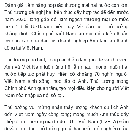
Đánh giá tiềm năng hợp tác thương mại hai nước còn lớn,
Thủ tướng đề nghị hai bên thúc đẩy hợp tác để đến trước
năm 2020, tăng gấp đôi kim ngạch thương mại so mức
hơn 5,6 tỷ USD/năm hiện nay. Về đầu tư, Thủ tướng
khẳng định, Chính phủ Việt Nam tạo mọi điều kiện thuận
lợi cho các nhà đầu tư, doanh nghiệp Anh làm ăn thành
công tại Việt Nam.
Thủ tướng cho biết, trong các diễn đàn quốc tế và khu vực,
Anh và Việt Nam luôn ủng hộ lẫn nhau; mong muốn hai
nước tiếp tục phát huy. Hiện có khoảng 70 nghìn người
Việt Nam sinh sống, học tập ở Anh, Thủ tướng mong
Chính phủ Anh quan tâm, tạo mọi điều kiện cho người Việt
Thế giới
Multimedia
Nam hòa nhập xã hội sở tại.
Quan sát
Video
Thủ tướng vui mừng nhận thấy lượng khách du lịch Anh
Cuộc sống đó đây
Ảnh
đến Việt Nam ngày càng tăng; mong muốn Anh thúc đẩy
Hồ sơ
E-Magazine
Hiệp định Thương mại tự do EU – Việt Nam (EVFTA) sớm
Infographic
đi vào thực thi. Thủ tướng gợi ý, hai nước nên nghiên cứu,