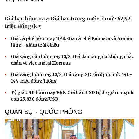
Trường Đại học Y Hà Nội kỷ luật 2 sinh viên vụ dọa “lấy
ven trật 3 lần”
"Người bản số" - đưa chuyển đổi số về từng thôn, bản
vùng cao Lào Cai
3 trường nội trú vùng biên Sơn La sẽ khánh thành vào
ngày 20/8
THỊ TRƯỜNG