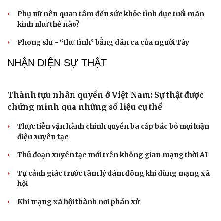
ĐBQH đề xuất nên miễn trách nhiệm bồi thường cho
cán bộ đổi mới sáng tạo
Phó Chủ tịch Quốc hội Nguyễn Thị Hồng tặng quà nạn
nhân chất độc da cam, hộ nghèo
ĐBQH đề xuất cấm xuất cảnh với người lao động vi
phạm hợp đồng ở nước ngoài
ĐBQH đề xuất chỉ cần quét mã QR là biết đơn hàng xuất
khẩu lao động thật hay giả
PODCAST
Chồng ghen tuông vô cớ từ khi tôi đi làm giúp
việc, hôn nhân đứng bên bờ vực
Về tuổi xế chiều tôi có nên đi bước nữa hay không?
Truyện ngắn: "Bờ sông gió thổi" (Phần cuối)