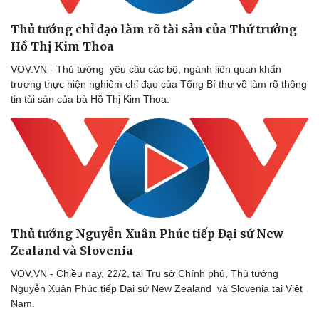
Thủ tướng chỉ đạo làm rõ tài sản của Thứ trưởng
Hồ Thị Kim Thoa
Pháp luật
Quân sự - Quốc phòng
VOV.VN - Thủ tướng yêu cầu các bộ, ngành liên quan khẩn
Vụ án
Vũ khí
trương thực hiện nghiêm chỉ đạo của Tổng Bí thư về làm rõ thông
Tin nóng
Việt Nam
tin tài sản của bà Hồ Thị Kim Thoa.
Tư vấn luật
Phân tích
Thủ tướng Nguyễn Xuân Phúc tiếp Đại sứ New
Zealand và Slovenia
VOV.VN - Chiều nay, 22/2, tại Trụ sở Chính phủ, Thủ tướng
Nguyễn Xuân Phúc tiếp Đại sứ New Zealand và Slovenia tại Việt
Nam.