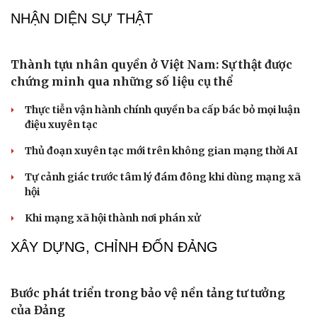
Phụ nữ nên quan tâm đến sức khỏe tình dục tuổi mãn
kinh như thế nào?
Phong slư - “thư tình” bằng dân ca của người Tày
NHẬN DIỆN SỰ THẬT
Thành tựu nhân quyền ở Việt Nam: Sự thật được
chứng minh qua những số liệu cụ thể
Thực tiễn vận hành chính quyền ba cấp bác bỏ mọi luận
điệu xuyên tạc
Cải chính
Thủ đoạn xuyên tạc mới trên không gian mạng thời AI
Tự cảnh giác trước tâm lý đám đông khi dùng mạng xã
hội
Khi mạng xã hội thành nơi phán xử