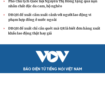
Cô giáo trẻ lấy sự tiến bộ của học sinh làm thước đo thực
hành Chỉ thị 07
Đối ngoại linh hoạt dựa trên nền tảng chính trị vững
chắc
Điểm mới đột phá trong Chỉ thị số 07 về thực hành tư
tưởng, phong cách Hồ Chí Minh
Đảng ủy các cơ quan Đảng Trung ương xây dựng phần
mềm đánh giá cán bộ theo KPI
QUỐC HỘI
Bộ trưởng Trần Hồng Minh: Cắt giảm tối đa thủ
tục hành nghề kiến trúc
ĐBQH đề xuất nên miễn trách nhiệm bồi thường cho
cán bộ đổi mới sáng tạo
Phó Chủ tịch Quốc hội Nguyễn Thị Hồng tặng quà nạn