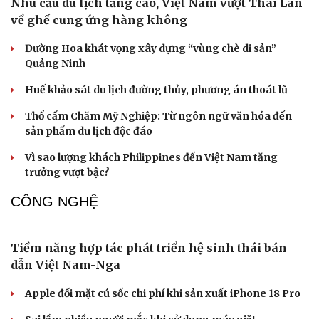
VĂN HÓA
“Thư tình gửi ngoại”: Vì sao một câu chuyện cũ lại
thu hút khán giả Việt?
Đà Nẵng kỷ niệm 50 năm thiết lập quan hệ ngoại giao
Việt Nam - Thái Lan
Vì sao phần mới “PAW Patrol: Phim khủng long” đáng
chờ đợi?
Khi phở bước ra khỏi bàn ăn để trở thành biểu tượng Hà
Nội
Cuốn sách lý giải vì sao nhiều người không thể nghỉ ngơi
dù đã kiệt sức
DU LỊCH
Nhu cầu du lịch tăng cao, Việt Nam vượt Thái Lan