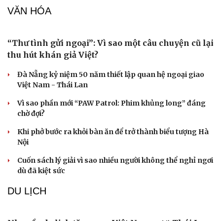
Nam khoa
Làm đẹp - giảm cân
Phòng mạch online
Ăn sạch sống khỏe
Pakistan khẳng định Hiệp định Mecca “hoàn
toàn mang tính phòng thủ”
Ấn Độ xác nhận đàm phán với Pháp về máy bay chiến
đấu thế hệ thứ 6
Indonesia trở thành quốc gia Đông Nam Á đầu tiên tự
đóng tàu ngầm
Nga cáo buộc NATO làm gia tăng căng thẳng ở Bắc Cực
Lai Châu an táng, tiễn đưa hài cốt 47 liệt sĩ về nơi an
nghỉ vĩnh hằng sau 75 năm