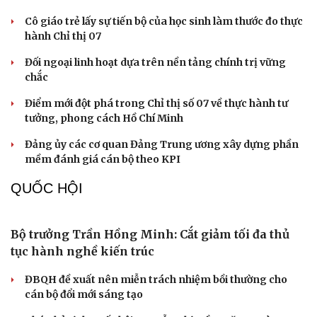
NHẬN DIỆN SỰ THẬT
Thành tựu nhân quyền ở Việt Nam: Sự thật được
chứng minh qua những số liệu cụ thể
Thực tiễn vận hành chính quyền ba cấp bác bỏ mọi luận
điệu xuyên tạc
Thủ đoạn xuyên tạc mới trên không gian mạng thời AI
Tự cảnh giác trước tâm lý đám đông khi dùng mạng xã
hội
Khi mạng xã hội thành nơi phán xử
XÂY DỰNG, CHỈNH ĐỐN ĐẢNG
Bước phát triển trong bảo vệ nền tảng tư tưởng
của Đảng