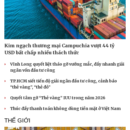
Thể thao
Ô tô - Xe máy
Kim ngạch thương mại Campuchia vượt 44 tỷ
Bóng đá
Ô tô
USD bất chấp nhiều thách thức
Lịch thi đấu bóng đá
Xe máy
Thế giới thể thao
Tư vấn
Vĩnh Long quyết liệt tháo gỡ vướng mắc, đẩy nhanh giải
eSports
ngân vốn đầu tư công
Hậu trường
TP.HCM siết tiến độ giải ngân đầu tư công, cảnh báo
“thẻ vàng”, “thẻ đỏ”
Quyết tâm gỡ “Thẻ vàng” IUU trong năm 2026
Thúc đẩy thanh toán không dùng tiền mặt ở Việt Nam
THẾ GIỚI