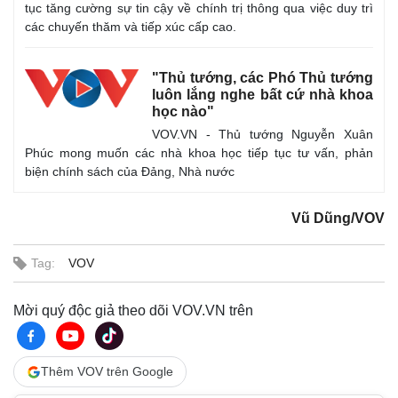
Khởi nghiệp
Tiêu dùng
tục tăng cường sự tin cậy về chính trị thông qua việc duy trì
Tỷ giá
các chuyến thăm và tiếp xúc cấp cao.
Chứng khoán
Giá cà phê
"Thủ tướng, các Phó Thủ tướng
luôn lắng nghe bất cứ nhà khoa
học nào"
VOV.VN - Thủ tướng Nguyễn Xuân
Phúc mong muốn các nhà khoa học tiếp tục tư vấn, phản
biện chính sách của Đảng, Nhà nước
Vũ Dũng/VOV
Tag:
VOV
Mời quý độc giả theo dõi VOV.VN trên
Thêm VOV trên Google