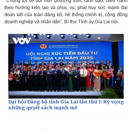
"Chúng tôi sẽ đổi mới phương thức lãnh đạo, điều hành
theo hướng kiến tạo và phục vụ; phát huy sức mạnh đại
đoàn kết của toàn đảng bộ, hệ thống chính trị, cộng đồng
doanh nghiệp và nhân dân”, Bí thư Tỉnh ủy Gia Lai nói.
Kinh tế
Thị trường
Bất động sản
Giá vàng
Khởi nghiệp
Tiêu dùng
Tỷ giá
Chứng khoán
Giá cà phê
Đại hội Đảng bộ tỉnh Gia Lai lần thứ I: Kỳ vọng
những quyết sách mạnh mẽ