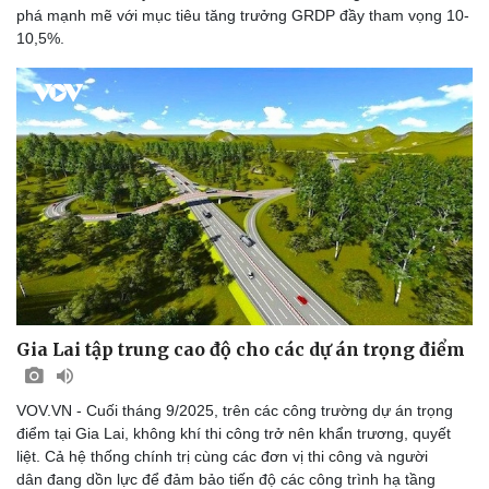
phá mạnh mẽ với mục tiêu tăng trưởng GRDP đầy tham vọng 10-
10,5%.
Gia Lai tập trung cao độ cho các dự án trọng điểm
VOV.VN - Cuối tháng 9/2025, trên các công trường dự án trọng
điểm tại Gia Lai, không khí thi công trở nên khẩn trương, quyết
liệt. Cả hệ thống chính trị cùng các đơn vị thi công và người
Thể thao
Ô tô - Xe máy
dân đang dồn lực để đảm bảo tiến độ các công trình hạ tầng
Bóng đá
Ô tô