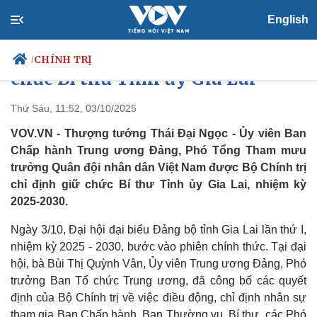
English
Thượng tướng Thái Đại Ngọc giữ
CHÍNH TRỊ
/
chức Bí thư Tỉnh ủy Gia Lai
Thứ Sáu, 11:52, 03/10/2025
VOV.VN - Thượng tướng Thái Đại Ngọc - Ủy viên Ban
Chính trị
Xã hội
Chấp hành Trung ương Đảng, Phó Tổng Tham mưu
Đảng
Tin 24h
trưởng Quân đội nhân dân Việt Nam được Bộ Chính trị
Tổ chức nhân sự
Dự báo thời tiết
Quốc hội
Giáo dục
chỉ định giữ chức Bí thư Tỉnh ủy Gia Lai, nhiệm kỳ
Nhận diện sự thật
Dấu ấn VOV
2025-2030.
Việc làm
Biển đảo
Ngày 3/10, Đại hội đại biểu Đảng bộ tỉnh Gia Lai lần thứ I,
nhiệm kỳ 2025 - 2030, bước vào phiên chính thức. Tại đại
hội, bà Bùi Thị Quỳnh Vân, Ủy viên Trung ương Đảng, Phó
trưởng Ban Tổ chức Trung ương, đã công bố các quyết
định của Bộ Chính trị về việc điều động, chỉ định nhân sự
tham gia Ban Chấp hành, Ban Thường vụ, Bí thư, các Phó