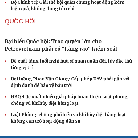
Tự cảnh giác trước tâm lý đám đông khi dùng mạng xã
hội
Khi mạng xã hội thành nơi phán xử
XÂY DỰNG, CHỈNH ĐỐN ĐẢNG
Đối ngoại linh hoạt dựa trên nền tảng chính trị
vững chắc
Điểm mới đột phá trong Chỉ thị số 07 về thực hành tư
tưởng, phong cách Hồ Chí Minh
Đảng ủy các cơ quan Đảng Trung ương xây dựng phần
mềm đánh giá cán bộ theo KPI
Đồng chí Trần Cẩm Tú: Bộ chỉ số đánh giá công việc
phải đo được kết quả thực chất
Bộ Chính trị: Giải thể hội quần chúng hoạt động kém