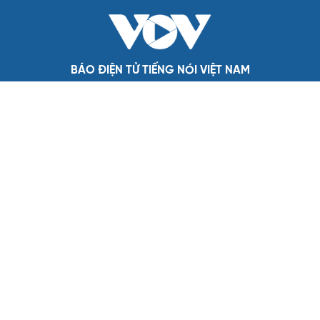
hiệu quả, không đúng tôn chỉ
QUỐC HỘI
Đại biểu Quốc hội: Trao quyền lớn cho
Petrovietnam phải có “hàng rào” kiểm soát
Đề xuất tăng tuổi nghỉ hưu sĩ quan quân đội, tùy đặc thù
từng vị trí
Đại tướng Phan Văn Giang: Cấp phép UAV phải gắn với
định danh để bảo vệ bầu trời
ĐBQH đề xuất nhiều giải pháp hoàn thiện Luật phòng
chống vũ khí hủy diệt hàng loạt
Luật Phòng, chống phổ biến vũ khí hủy diệt hàng loạt
không cản trở hoạt động dân sự