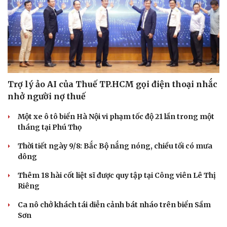
Trợ lý ảo AI của Thuế TP.HCM gọi điện thoại nhắc
nhở người nợ thuế
Một xe ô tô biển Hà Nội vi phạm tốc độ 21 lần trong một
tháng tại Phú Thọ
Thời tiết ngày 9/8: Bắc Bộ nắng nóng, chiều tối có mưa
dông
Thêm 18 hài cốt liệt sĩ được quy tập tại Công viên Lê Thị
Riêng
Ca nô chở khách tái diễn cảnh bát nháo trên biển Sầm
Sơn