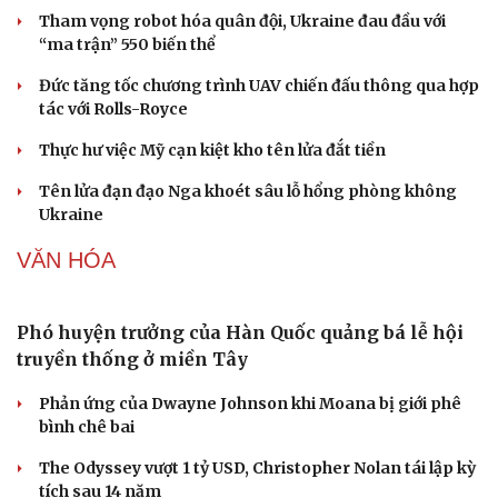
Phòng mạch online
Giá cà phê hôm nay 8/8: Giá cà phê trong nước ổn định
Ăn sạch sống khỏe
Buôn lậu, hàng giả diễn biến phức tạp, xử lý gần 68.000
vụ trong 6 tháng
QUÂN SỰ - QUỐC PHÒNG
Kho đạn dược và tên lửa chủ lực của Mỹ
Tham vọng robot hóa quân đội, Ukraine đau đầu với