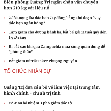
khách kỷ lục
CÔNG NGHỆ
Các nhà khoa học Nhật Bản phát hiện dấu hiệu
của “hạt ma” trong vũ trụ
Vì sao các hãng từ bỏ pin tháo rời trên điện thoại?
Microsoft tăng tốc đầu tư hạ tầng AI tại Ấn Độ
Trung Quốc đưa vào hoạt động cơ sở điện toán AI lớn
nhất thế giới
Meta bị buộc bồi thường 567 triệu USD vì gây hại cho trẻ
em
PHÁP LUẬT
Biên phòng Quảng Trị ngăn chặn vận chuyển