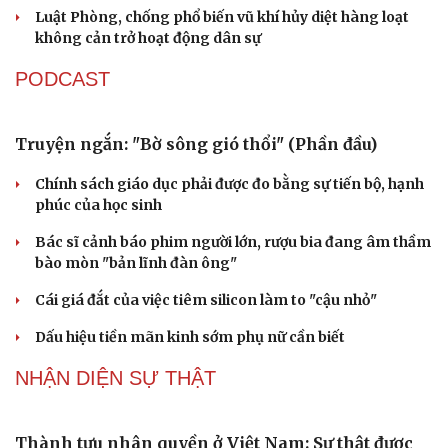
Đại tá Lê Hồng Giang giữ chức Phó Giám đốc Công an
Cao Bằng
Sau 1 tháng sáp nhập tổ dân phố: Công nghệ không thể
thay cán bộ đi gặp dân
QUỐC HỘI
Đại biểu Quốc hội: Trao quyền lớn cho
Petrovietnam phải có “hàng rào” kiểm soát
Đề xuất tăng tuổi nghỉ hưu sĩ quan quân đội, tùy đặc thù
từng vị trí
Đại tướng Phan Văn Giang: Cấp phép UAV phải gắn với
định danh để bảo vệ bầu trời
ĐBQH đề xuất nhiều giải pháp hoàn thiện Luật phòng
chống vũ khí hủy diệt hàng loạt
Luật Phòng, chống phổ biến vũ khí hủy diệt hàng loạt