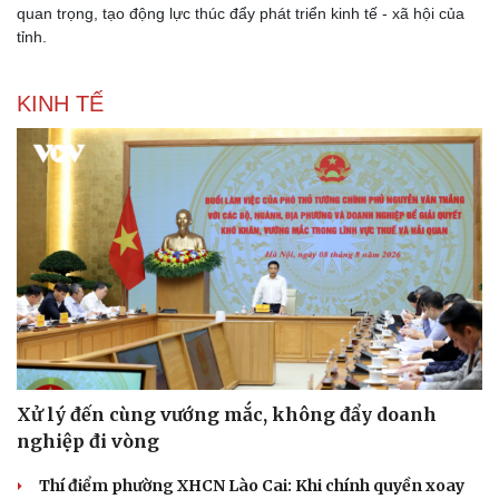
quan trọng, tạo động lực thúc đẩy phát triển kinh tế - xã hội của
Lịch thi đấu bóng đá
Xe máy
tỉnh.
Thế giới thể thao
Tư vấn
eSports
Hậu trường
KINH TẾ
Xử lý đến cùng vướng mắc, không đẩy doanh
nghiệp đi vòng
Thí điểm phường XHCN Lào Cai: Khi chính quyền xoay