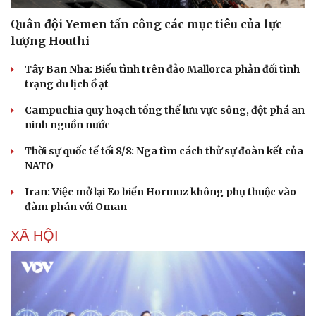
Quân đội Yemen tấn công các mục tiêu của lực
lượng Houthi
Tây Ban Nha: Biểu tình trên đảo Mallorca phản đối tình
trạng du lịch ồ ạt
Doanh nghiệp
Công nghệ
Campuchia quy hoạch tổng thể lưu vực sông, đột phá an
ninh nguồn nước
Thông tin doanh nghiệp
Sành điệu
Doanh nghiệp 24h
Tin Công nghệ
Thời sự quốc tế tối 8/8: Nga tìm cách thử sự đoàn kết của
Doanh nhân
Trải nghiệm
NATO
Vì cộng đồng
Chuyển đổi số
Iran: Việc mở lại Eo biển Hormuz không phụ thuộc vào
đàm phán với Oman
XÃ HỘI