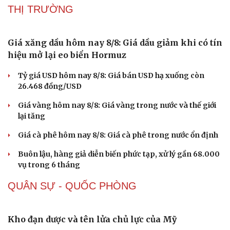
THỊ TRƯỜNG
Giá xăng dầu hôm nay 8/8: Giá dầu giảm khi có tín
Sức khỏe
Đời sống
hiệu mở lại eo biển Hormuz
Dinh dưỡng - món ngon
Nhà đẹp
Cây thuốc
Blog
Tỷ giá USD hôm nay 8/8: Giá bán USD hạ xuống còn
Sản phụ khoa
Tình yêu - Gia đình
26.468 đồng/USD
Nhi khoa
Giá vàng hôm nay 8/8: Giá vàng trong nước và thế giới
Nam khoa
lại tăng
Làm đẹp - giảm cân