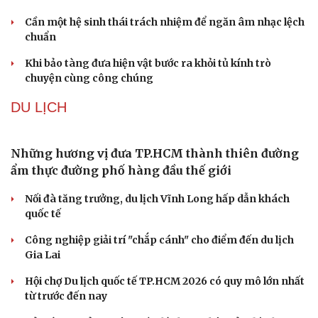
“ma trận” 550 biến thể
Đức tăng tốc chương trình UAV chiến đấu thông qua hợp
tác với Rolls-Royce
Thực hư việc Mỹ cạn kiệt kho tên lửa đắt tiền
Tên lửa đạn đạo Nga khoét sâu lỗ hổng phòng không
Ukraine
VĂN HÓA
Phó huyện trưởng của Hàn Quốc quảng bá lễ hội
truyền thống ở miền Tây
Phản ứng của Dwayne Johnson khi Moana bị giới phê
bình chê bai
The Odyssey vượt 1 tỷ USD, Christopher Nolan tái lập kỳ
tích sau 14 năm