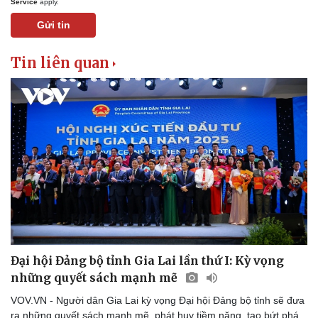
Service
apply.
Gửi tin
Tin liên quan
Pháp luật
Quân sự - Quốc phòng
Vụ án
Vũ khí
Tin nóng
Việt Nam
Tư vấn luật
Phân tích
Đại hội Đảng bộ tỉnh Gia Lai lần thứ I: Kỳ vọng
những quyết sách mạnh mẽ
VOV.VN - Người dân Gia Lai kỳ vọng Đại hội Đảng bộ tỉnh sẽ đưa
ra những quyết sách mạnh mẽ, phát huy tiềm năng, tạo bứt phá