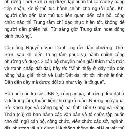
phường Thới Sơn cũng được tập huấn tất cả các kỹ năng
tiếp nhận, xử lý thủ tục hành chính cho người dân. Khi
người dân đến làm thủ tục liên quan đến cán bộ, công
chức nào thì Trung tâm chỉ đạo thực hiện tốt, không để
người dân phiền hà. Từ sáng giờ Trung tâm hoạt động
bình thường”.
Còn ông Nguyễn Văn Danh, người dân phường Thới
Sơn, sau khi đến Trung tâm phục vụ hành chính công
phường và được 2 cán bộ chuyên môn giải thích thắc mắc
về tranh chấp đất đai, bày tỏ: “Mình thấy ở đây tiếp đón
nồng hậu, giải thích về Luật Đất đai rất tốt, rất nhiệt tình.
Kinh tế
Thị trường
Dân đến đây mà được đối xử như vậy là tốt quá”.
Bất động sản
Giá vàng
Khởi nghiệp
Tiêu dùng
Hầu hết các trụ sở UBND, công an xã, phường đều đặt ở
Tỷ giá
vị trí trung tâm, thuận tiện cho người dân. Những ngày qua,
Chứng khoán
Sở Khoa học và Công nghệ hai tỉnh Tiền Giang và Đồng
Giá cà phê
Tháp (cũ) đã ban hành các văn bản và tổ chức tập huấn
cho đội ngũ cán bộ, công chức, viên chức các sở, ngành,
địa phương về sử dụng Hệ thống thông tin giải quyết thủ