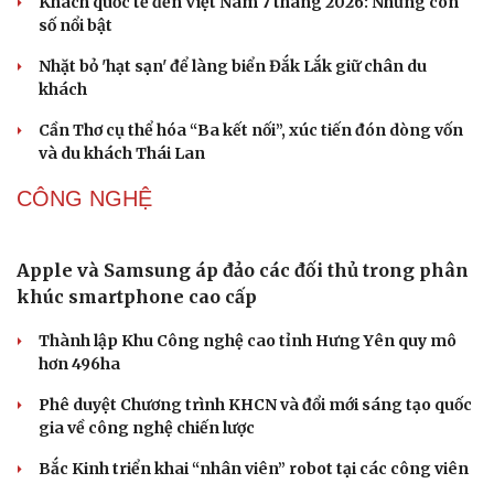
Khách quốc tế đến Việt Nam 7 tháng 2026: Những con
số nổi bật
Văn hóa
Giải trí
Nhặt bỏ 'hạt sạn' để làng biển Đắk Lắk giữ chân du
Sân khấu - Điện ảnh
Nghệ sĩ
khách
Văn học
Thời trang
Âm nhạc
Sao Việt
Cần Thơ cụ thể hóa “Ba kết nối”, xúc tiến đón dòng vốn
Di sản
và du khách Thái Lan
CÔNG NGHỆ
Apple và Samsung áp đảo các đối thủ trong phân
khúc smartphone cao cấp
Thành lập Khu Công nghệ cao tỉnh Hưng Yên quy mô
hơn 496ha
Phê duyệt Chương trình KHCN và đổi mới sáng tạo quốc
gia về công nghệ chiến lược
Bắc Kinh triển khai “nhân viên” robot tại các công viên