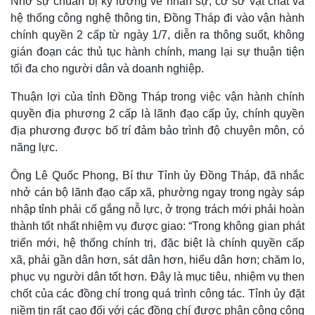
Nhờ sự chuẩn bị kỹ lưỡng về nhân sự, cơ sở vật chất và
hệ thống công nghệ thông tin, Đồng Tháp đi vào vận hành
chính quyền 2 cấp từ ngày 1/7, diễn ra thông suốt, không
gián đoạn các thủ tục hành chính, mang lại sự thuận tiện
tối đa cho người dân và doanh nghiệp.
Thuận lợi của tỉnh Đồng Tháp trong việc vận hành chính
quyền địa phương 2 cấp là lãnh đạo cấp ủy, chính quyền
địa phương được bố trí đảm bảo trình độ chuyên môn, có
năng lực.
Ông Lê Quốc Phong, Bí thư Tỉnh ủy Đồng Tháp, đã nhắc
nhở cán bộ lãnh đạo cấp xã, phường ngay trong ngày sáp
nhập tỉnh phải cố gắng nỗ lực, ở trọng trách mới phải hoàn
thành tốt nhất nhiệm vụ được giao: “Trong không gian phát
triển mới, hệ thống chính trị, đặc biệt là chính quyền cấp
xã, phải gần dân hơn, sát dân hơn, hiểu dân hơn; chăm lo,
phục vụ người dân tốt hơn. Đây là mục tiêu, nhiệm vụ then
chốt của các đồng chí trong quá trình công tác. Tỉnh ủy đặt
niềm tin rất cao đối với các đồng chí được phân công công