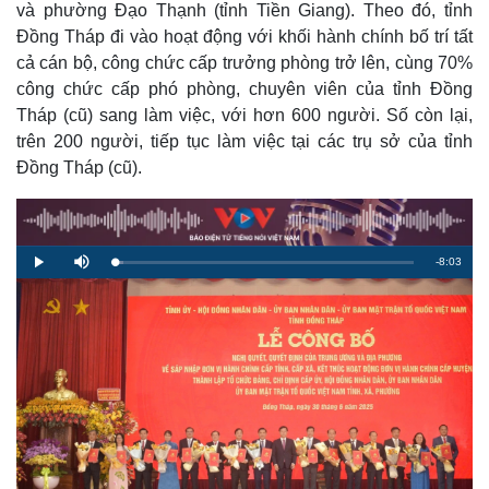
và phường Đạo Thạnh (tỉnh Tiền Giang). Theo đó, tỉnh
Đồng Tháp đi vào hoạt động với khối hành chính bố trí tất
cả cán bộ, công chức cấp trưởng phòng trở lên, cùng 70%
công chức cấp phó phòng, chuyên viên của tỉnh Đồng
Tháp (cũ) sang làm việc, với hơn 600 người. Số còn lại,
trên 200 người, tiếp tục làm việc tại các trụ sở của tỉnh
Đồng Tháp (cũ).
R
-
8:03
L
P
M
o
l
u
a
a
t
e
d
y
e
e
d
m
:
3
.
a
0
2
%
i
n
i