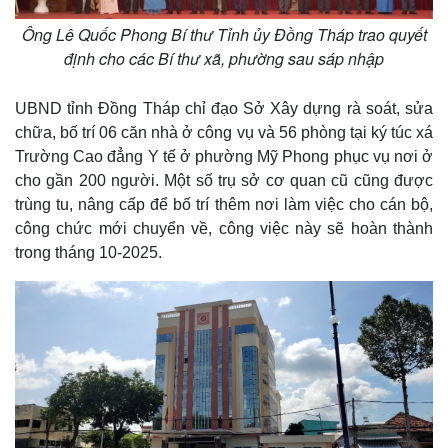
n
Ông Lê Quốc Phong Bí thư Tỉnh ủy Đồng Tháp trao quyết
g
định cho các Bí thư xã, phường sau sáp nhập
T
i
UBND tỉnh Đồng Tháp chỉ đạo Sở Xây dựng rà soát, sửa
m
chữa, bố trí 06 căn nhà ở công vụ và 56 phòng tại ký túc xá
e
Trường Cao đẳng Y tế ở phường Mỹ Phong phục vụ nơi ở
cho gần 200 người. Một số trụ sở cơ quan cũ cũng được
trùng tu, nâng cấp để bố trí thêm nơi làm việc cho cán bộ,
công chức mới chuyển về, công việc này sẽ hoàn thành
trong tháng 10-2025.