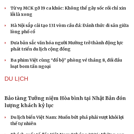
Từ vụ MCK gỡ 19 ca khúc: Không thể gây sốc rồi chỉ xin
lỗi là xong
Hà Nội sắp cải tạo 131 vòm cầu đá: Đánh thức di sản giữa
lòng phố cổ
Đưa bản sắc văn hóa người Mường trở thành động lực
phát triển du lịch cộng đồng
Ba phim Việt cùng “đổ bộ” phòng vé tháng 8, đối đầu
loạt bom tấn ngoại
DU LỊCH
Bảo tàng Tưởng niệm Hòa bình tại Nhật Bản đón
lượng khách kỷ lục
Du lịch biển Việt Nam: Muốn bứt phá phải vượt khỏi lợi
thế tự nhiên