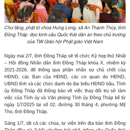
Chư tăng, phật tử chùa Hưng Long, xã An Thạnh Thủy, tỉnh
Đồng Tháp đọc kinh cầu Quốc thái dân an theo chủ trương
của TW Giáo hội Phật giáo Việt Nam
Ngày mai 2/7, tỉnh Đồng Tháp sẽ tổ chức Kỳ họp thứ Nhất
– Hội đồng Nhân dân tỉnh Đồng Tháp khóa X, nhiệm kỳ
2021-2026, để thông qua phần nhân sự chủ chốt của
HĐND, các Ban của HĐND, các cơ quan do HĐND,
UBND tỉnh và các chức danh do đại biểu HĐND bầu. Tỉnh
ủy Đồng Tháp đã thông báo về việc thay đổi trụ sở làm
Thể thao
Ô tô - Xe máy
việc của Tỉnh ủy và Văn phòng Tỉnh ủy Đồng Tháp kể từ
Bóng đá
Ô tô
ngày 1/7/2025 tại số 02, đường 30 tháng 4, phường Mỹ
Lịch thi đấu bóng đá
Xe máy
Tho, tỉnh Đồng Tháp.
Thế giới thể thao
Tư vấn
eSports
Sáng 1/7, tất cả các chùa, tự viện trên địa bàn tỉnh Đồng
Hậu trường