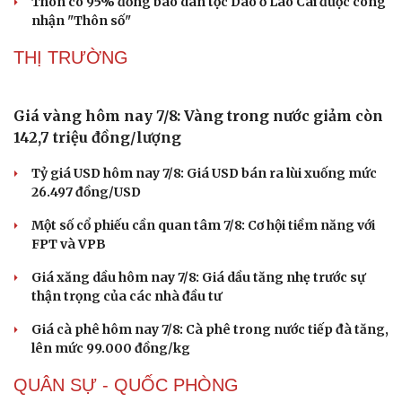
Thôn có 95% đồng bào dân tộc Dao ở Lào Cai được công
Sản phụ khoa
Tình yêu - Gia đình
nhận "Thôn số"
Nhi khoa
Nam khoa
THỊ TRƯỜNG
Làm đẹp - giảm cân
Phòng mạch online
Ăn sạch sống khỏe
Giá vàng hôm nay 7/8: Vàng trong nước giảm còn
142,7 triệu đồng/lượng
Tỷ giá USD hôm nay 7/8: Giá USD bán ra lùi xuống mức
26.497 đồng/USD
Một số cổ phiếu cần quan tâm 7/8: Cơ hội tiềm năng với
FPT và VPB
Giá xăng dầu hôm nay 7/8: Giá dầu tăng nhẹ trước sự
thận trọng của các nhà đầu tư
Giá cà phê hôm nay 7/8: Cà phê trong nước tiếp đà tăng,
lên mức 99.000 đồng/kg
QUÂN SỰ - QUỐC PHÒNG