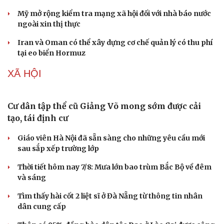
Mỹ mở rộng kiểm tra mạng xã hội đối với nhà báo nước
ngoài xin thị thực
Iran và Oman có thể xây dựng cơ chế quản lý có thu phí
tại eo biển Hormuz
XÃ HỘI
Cư dân tập thể cũ Giảng Võ mong sớm được cải
tạo, tái định cư
Giáo viên Hà Nội đã sẵn sàng cho những yêu cầu mới
sau sắp xếp trường lớp
Thời tiết hôm nay 7/8: Mưa lớn bao trùm Bắc Bộ về đêm
và sáng
Sức khỏe
Đời sống
Tìm thấy hài cốt 2 liệt sĩ ở Đà Nẵng từ thông tin nhân
Dinh dưỡng - món ngon
Nhà đẹp
dân cung cấp
Cây thuốc
Blog