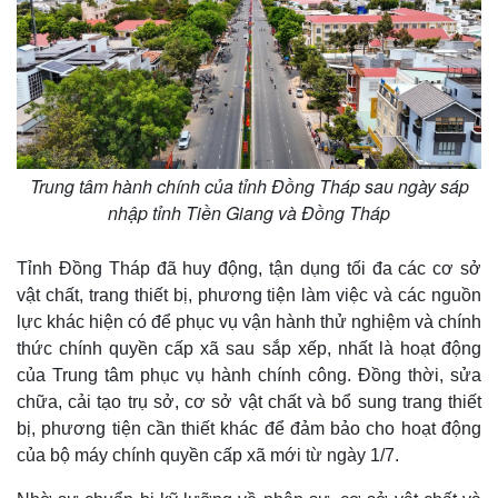
Trung tâm hành chính của tỉnh Đồng Tháp sau ngày sáp
nhập tỉnh Tiền Giang và Đồng Tháp
Tỉnh Đồng Tháp đã huy động, tận dụng tối đa các cơ sở
vật chất, trang thiết bị, phương tiện làm việc và các nguồn
lực khác hiện có để phục vụ vận hành thử nghiệm và chính
thức chính quyền cấp xã sau sắp xếp, nhất là hoạt động
Pháp luật
Quân sự - Quốc phòng
của Trung tâm phục vụ hành chính công. Đồng thời, sửa
Vụ án
Vũ khí
chữa, cải tạo trụ sở, cơ sở vật chất và bổ sung trang thiết
Tin nóng
Việt Nam
Tư vấn luật
Phân tích
bị, phương tiện cần thiết khác để đảm bảo cho hoạt động
của bộ máy chính quyền cấp xã mới từ ngày 1/7.