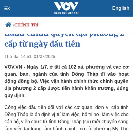
English
Tỉnh Đồng Tháp bắt tay vận
CHÍNH TRỊ
/
hành chính quyền địa phương 2
cấp từ ngày đầu tiên
Chính trị
Xã hội
Thứ Ba, 14:51, 01/07/2025
Đảng
Tin 24h
VOV.VN - Ngày 1/7, ở tất cả 102 xã, phường và các cơ
Tổ chức nhân sự
Dự báo thời tiết
quan, ban, ngành của tỉnh Đồng Tháp đi vào hoạt
Quốc hội
Giáo dục
động đồng bộ. Việc vận hành chính thức chính quyền
Nhận diện sự thật
Dấu ấn VOV
địa phương 2 cấp được tiến hành khẩn trương, đúng
Việc làm
Biển đảo
quy định.
Công việc đầu tiên đối với các cơ quan, đơn vị cấp tỉnh
Đồng Tháp là ổn định vị trí làm việc, bố trí nơi làm việc cho
cán bộ, viên chức từ tỉnh Đồng Tháp (cũ) mới chuyển sang
làm việc tại trung tâm hành chính mới ở phường Mỹ Tho