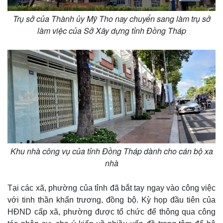
Trụ sở của Thành ủy Mỹ Tho nay chuyển sang làm trụ sở
làm việc của Sở Xây dựng tỉnh Đồng Tháp
Thế giới
Multimedia
Quan sát
Video
Cuộc sống đó đây
Ảnh
Khu nhà công vụ của tỉnh Đồng Tháp dành cho cán bộ xa
Hồ sơ
E-Magazine
nhà
Infographic
Tại các xã, phường của tỉnh đã bắt tay ngay vào công việc
với tinh thần khẩn trương, đồng bộ. Kỳ họp đầu tiên của
HĐND cấp xã, phường được tổ chức để thông qua công