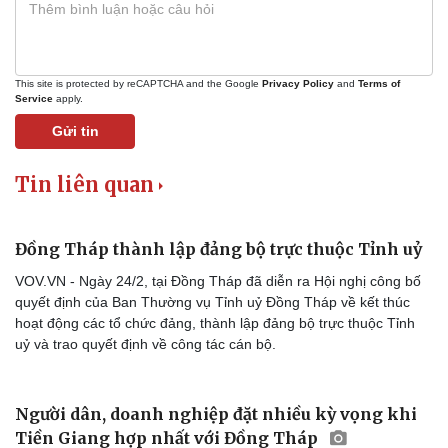
This site is protected by reCAPTCHA and the Google
Privacy Policy
and
Terms of
Service
apply.
Gửi tin
Tin liên quan
Đồng Tháp thành lập đảng bộ trực thuộc Tỉnh uỷ
VOV.VN - Ngày 24/2, tại Đồng Tháp đã diễn ra Hội nghị công bố
quyết định của Ban Thường vụ Tỉnh uỷ Đồng Tháp về kết thúc
hoạt động các tổ chức đảng, thành lập đảng bộ trực thuộc Tỉnh
uỷ và trao quyết định về công tác cán bộ.
Doanh nghiệp
Công nghệ
Thông tin doanh nghiệp
Sành điệu
Doanh nghiệp 24h
Tin Công nghệ
Người dân, doanh nghiệp đặt nhiều kỳ vọng khi
Doanh nhân
Trải nghiệm
Tiền Giang hợp nhất với Đồng Tháp