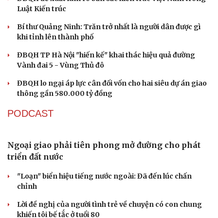
Luật Kiến trúc
Bí thư Quảng Ninh: Trăn trở nhất là người dân được gì
Du lịch
Podcast
khi tỉnh lên thành phố
Tư vấn
Câu chuyện thời sự
Săn Tour
Đọc truyện đêm khuya
ĐBQH TP Hà Nội "hiến kế" khai thác hiệu quả đường
check-in
Cửa sổ tình yêu
Vành đai 5 - Vùng Thủ đô
Kể chuyện cho bé
ĐBQH lo ngại áp lực cân đối vốn cho hai siêu dự án giao
Hạt giống tâm hồn
thông gần 580.000 tỷ đồng
PODCAST
Ngoại giao phải tiên phong mở đường cho phát
triển đất nước
"Loạn" biển hiệu tiếng nước ngoài: Đã đến lúc chấn
chỉnh
Lời đề nghị của người tình trẻ về chuyện có con chung
khiến tôi bế tắc ở tuổi 80