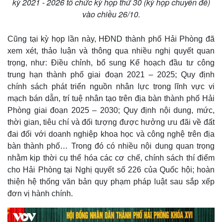
kỳ 2021 - 2026 tổ chức kỳ họp thứ 30 (kỳ họp chuyên đề)
vào chiều 26/10.
Cũng tại kỳ họp lần này, HĐND thành phố Hải Phòng đã
xem xét, thảo luận và thông qua nhiều nghị quyết quan
trọng, như: Điều chỉnh, bổ sung Kế hoạch đầu tư công
trung hạn thành phố giai đoạn 2021 – 2025; Quy định
chính sách phát triển nguồn nhân lực trong lĩnh vực vi
mạch bán dẫn, trí tuệ nhân tạo trên địa bàn thành phố Hải
Phòng giai đoạn 2025 – 2030; Quy định nội dung, mức,
thời gian, tiêu chí và đối tượng được hưởng ưu đãi về đất
đai đối với doanh nghiệp khoa học và công nghệ trên địa
bàn thành phố… Trong đó có nhiều nội dung quan trọng
nhằm kịp thời cụ thể hóa các cơ chế, chính sách thí điểm
cho Hải Phòng tại Nghị quyết số 226 của Quốc hội; hoàn
thiện hệ thống văn bản quy phạm pháp luật sau sắp xếp
Thế giới
Multimedia
đơn vị hành chính.
Quan sát
Video
Cuộc sống đó đây
Ảnh