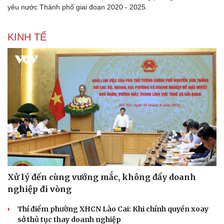
Lịch thi đấu bóng đá
Xe máy
yêu nước Thành phố giai đoạn 2020 - 2025.
Thế giới thể thao
Tư vấn
eSports
KINH TẾ
Hậu trường
Xử lý đến cùng vướng mắc, không đẩy doanh
nghiệp đi vòng
Thí điểm phường XHCN Lào Cai: Khi chính quyền xoay
sở thủ tục thay doanh nghiệp