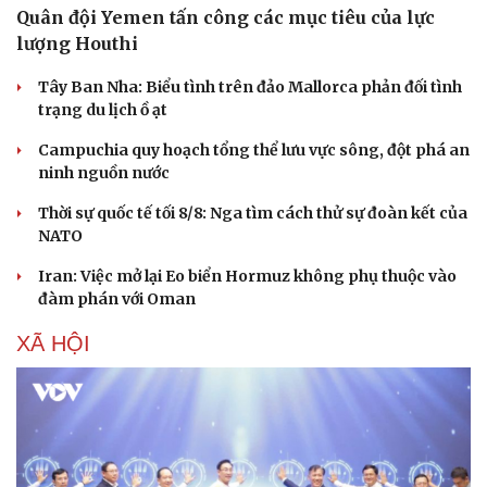
Quân đội Yemen tấn công các mục tiêu của lực
lượng Houthi
Tây Ban Nha: Biểu tình trên đảo Mallorca phản đối tình
trạng du lịch ồ ạt
Campuchia quy hoạch tổng thể lưu vực sông, đột phá an
Doanh nghiệp
Công nghệ
ninh nguồn nước
Thông tin doanh nghiệp
Sành điệu
Doanh nghiệp 24h
Tin Công nghệ
Thời sự quốc tế tối 8/8: Nga tìm cách thử sự đoàn kết của
Doanh nhân
Trải nghiệm
NATO
Vì cộng đồng
Chuyển đổi số
Iran: Việc mở lại Eo biển Hormuz không phụ thuộc vào
đàm phán với Oman
XÃ HỘI