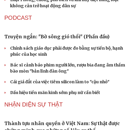
Đại tá Lê Hồng Giang giữ chức Phó Giám đốc Công an
Cao Bằng
Sau 1 tháng sáp nhập tổ dân phố: Công nghệ không thể
thay cán bộ đi gặp dân
QUỐC HỘI
Đại biểu Quốc hội: Trao quyền lớn cho
Petrovietnam phải có “hàng rào” kiểm soát
Đề xuất tăng tuổi nghỉ hưu sĩ quan quân đội, tùy đặc thù
từng vị trí
Đại tướng Phan Văn Giang: Cấp phép UAV phải gắn với
định danh để bảo vệ bầu trời
ĐBQH đề xuất nhiều giải pháp hoàn thiện Luật phòng
chống vũ khí hủy diệt hàng loạt
Luật Phòng, chống phổ biến vũ khí hủy diệt hàng loạt