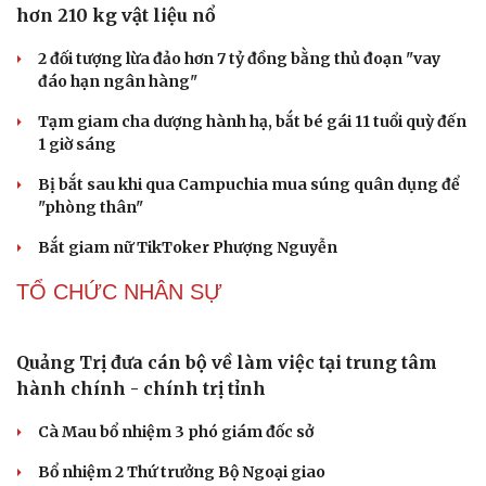
CÔNG NGHỆ
Các nhà khoa học Nhật Bản phát hiện dấu hiệu
của “hạt ma” trong vũ trụ
Vì sao các hãng từ bỏ pin tháo rời trên điện thoại?
Microsoft tăng tốc đầu tư hạ tầng AI tại Ấn Độ
Trung Quốc đưa vào hoạt động cơ sở điện toán AI lớn
nhất thế giới
Meta bị buộc bồi thường 567 triệu USD vì gây hại cho trẻ
em
PHÁP LUẬT
Biên phòng Quảng Trị ngăn chặn vận chuyển
hơn 210 kg vật liệu nổ