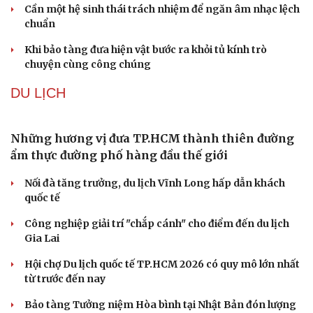
“ma trận” 550 biến thể
Đức tăng tốc chương trình UAV chiến đấu thông qua hợp
tác với Rolls-Royce
Thực hư việc Mỹ cạn kiệt kho tên lửa đắt tiền
Tên lửa đạn đạo Nga khoét sâu lỗ hổng phòng không
Ukraine
VĂN HÓA
Phó huyện trưởng của Hàn Quốc quảng bá lễ hội
truyền thống ở miền Tây
Phản ứng của Dwayne Johnson khi Moana bị giới phê
bình chê bai
The Odyssey vượt 1 tỷ USD, Christopher Nolan tái lập kỳ
tích sau 14 năm
Cần một hệ sinh thái trách nhiệm để ngăn âm nhạc lệch