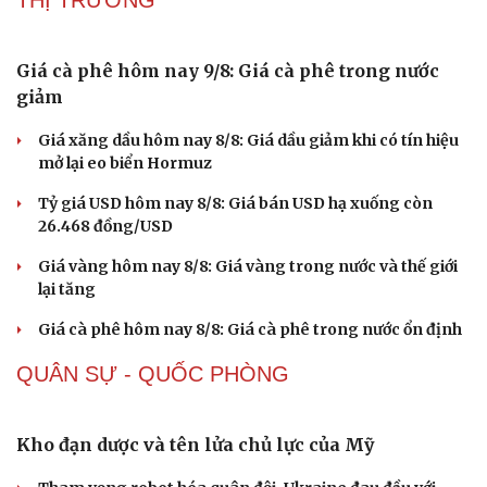
Giá cà phê hôm nay 9/8: Giá cà phê trong nước
Sức khỏe
Đời sống
giảm
Dinh dưỡng - món ngon
Nhà đẹp
Giá xăng dầu hôm nay 8/8: Giá dầu giảm khi có tín hiệu
Cây thuốc
Blog
mở lại eo biển Hormuz
Sản phụ khoa
Tình yêu - Gia đình
Nhi khoa
Tỷ giá USD hôm nay 8/8: Giá bán USD hạ xuống còn
Nam khoa
26.468 đồng/USD
Làm đẹp - giảm cân