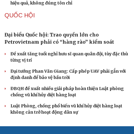
Tự cảnh giác trước tâm lý đám đông khi dùng mạng xã
hội
Khi mạng xã hội thành nơi phán xử
XÂY DỰNG, CHỈNH ĐỐN ĐẢNG
Đối ngoại linh hoạt dựa trên nền tảng chính trị
vững chắc
Điểm mới đột phá trong Chỉ thị số 07 về thực hành tư
tưởng, phong cách Hồ Chí Minh
Đảng ủy các cơ quan Đảng Trung ương xây dựng phần
mềm đánh giá cán bộ theo KPI
Đồng chí Trần Cẩm Tú: Bộ chỉ số đánh giá công việc
phải đo được kết quả thực chất
Bộ Chính trị: Giải thể hội quần chúng hoạt động kém
hiệu quả, không đúng tôn chỉ