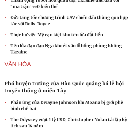
Phòng mạch online
Giá vàng hôm nay 8/8: Giá vàng trong nước và thế giới
Ăn sạch sống khỏe
lại tăng
Giá cà phê hôm nay 8/8: Giá cà phê trong nước ổn định
QUÂN SỰ - QUỐC PHÒNG
Kho đạn dược và tên lửa chủ lực của Mỹ
Tham vọng robot hóa quân đội, Ukraine đau đầu với