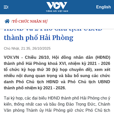
English
Bầu bổ sung 1 Phó Chủ tịch
TỔ CHỨC NHÂN SỰ
/
HĐND và 2 Phó Chủ tịch UBND
thành phố Hải Phòng
Chính trị
Xã hội
Chủ Nhật, 21:35, 26/10/2025
Đảng
Tin 24h
VOV.VN - Chiều 26/10, Hội đồng nhân dân (HĐND)
Tổ chức nhân sự
Dự báo thời tiết
thành phố Hải Phòng khoá XVI, nhiệm kỳ 2021 - 2026
Quốc hội
Giáo dục
tổ chức kỳ họp thứ 30 (kỳ họp chuyên đề), xem xét
Nhận diện sự thật
Dấu ấn VOV
nhiều nội dung quan trọng và bầu bổ sung các chức
Việc làm
Biển đảo
danh Phó Chủ tịch HĐND và Phó Chủ tịch UBND
thành phố nhiệm kỳ 2021 - 2026.
Tại kỳ họp, các đại biểu HĐND thành phố Hải Phòng cho ý
kiến, thống nhất cao và bầu ông Đào Trọng Đức, Chánh
Văn phòng Thành ủy Hải Phòng giữ chức Phó Chủ tịch