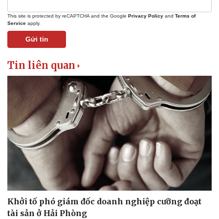
This site is protected by reCAPTCHA and the Google
Privacy Policy
and
Terms of
Service
apply.
Gửi tin
Tin liên quan
Pháp luật
Quân sự - Quốc phòng
Vụ án
Vũ khí
Tin nóng
Việt Nam
Tư vấn luật
Phân tích
Khởi tố phó giám đốc doanh nghiệp cưỡng đoạt
tài sản ở Hải Phòng