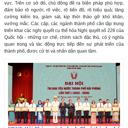
vực. Trên cơ sở đó, chủ động đề ra biện pháp phù hợp,
đảm bảo rõ người, rõ việc, rõ tiến độ, rõ hiệu quả; tăng
cường kiểm tra, giám sát, kịp thời tháo gỡ khó khăn,
vướng mắc. Các cấp, các ngành thành phố cần tập trung
Kinh tế
Thị trường
triển khai các nghị quyết cụ thể hóa Nghị quyết số 226 của
Bất động sản
Giá vàng
Quốc hội - những cơ chế, chính sách đặc thù, có ý nghĩa
Khởi nghiệp
Tiêu dùng
quan trọng và tác động trực tiếp đến sự phát triển của
Tỷ giá
thành phố, được cử tri và nhân dân quan tâm.
Chứng khoán
Giá cà phê