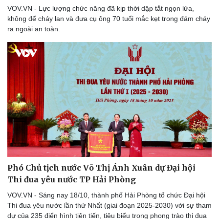
VOV.VN - Lực lượng chức năng đã kịp thời dập tắt ngọn lửa,
không để cháy lan và đưa cụ ông 70 tuổi mắc kẹt trong đám cháy
ra ngoài an toàn.
Phó Chủ tịch nước Võ Thị Ánh Xuân dự Đại hội
Thi đua yêu nước TP Hải Phòng
VOV.VN - Sáng nay 18/10, thành phố Hải Phòng tổ chức Đại hội
Thể thao
Ô tô - Xe máy
Thi đua yêu nước lần thứ Nhất (giai đoạn 2025-2030) với sự tham
Bóng đá
Ô tô
dự của 235 điển hình tiên tiến, tiêu biểu trong phong trào thi đua