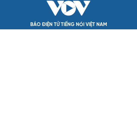
QUỐC HỘI
Đại biểu Quốc hội: Trao quyền lớn cho
Petrovietnam phải có “hàng rào” kiểm soát
Đề xuất tăng tuổi nghỉ hưu sĩ quan quân đội, tùy đặc thù
từng vị trí
Đại tướng Phan Văn Giang: Cấp phép UAV phải gắn với
định danh để bảo vệ bầu trời
ĐBQH đề xuất nhiều giải pháp hoàn thiện Luật phòng
chống vũ khí hủy diệt hàng loạt
Luật Phòng, chống phổ biến vũ khí hủy diệt hàng loạt
không cản trở hoạt động dân sự