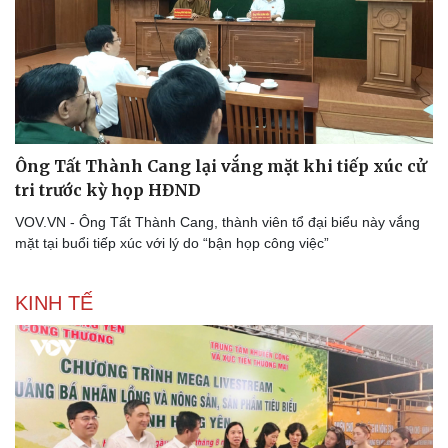
Pháp luật
Quân sự - Quốc phòng
Vụ án
Vũ khí
Tin nóng
Việt Nam
Ông Tất Thành Cang lại vắng mặt khi tiếp xúc cử
Tư vấn luật
Phân tích
tri trước kỳ họp HĐND
VOV.VN - Ông Tất Thành Cang, thành viên tổ đại biểu này vắng
mặt tại buổi tiếp xúc với lý do “bận họp công việc”
KINH TẾ