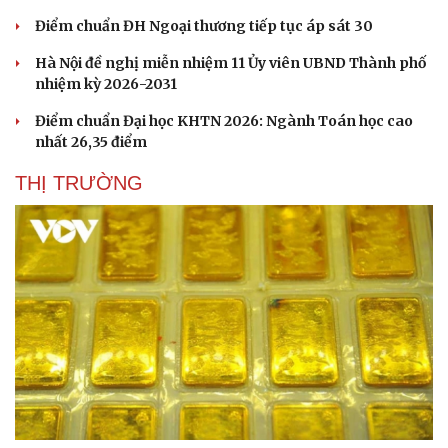
Điểm chuẩn ĐH Ngoại thương tiếp tục áp sát 30
Hà Nội đề nghị miễn nhiệm 11 Ủy viên UBND Thành phố
nhiệm kỳ 2026-2031
Điểm chuẩn Đại học KHTN 2026: Ngành Toán học cao
nhất 26,35 điểm
THỊ TRƯỜNG
Doanh nghiệp
Công nghệ
Thông tin doanh nghiệp
Sành điệu
Doanh nghiệp 24h
Tin Công nghệ
Doanh nhân
Trải nghiệm
Vì cộng đồng
Chuyển đổi số