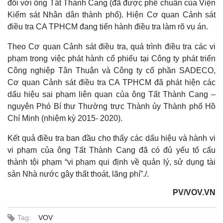
đối với ông Tất Thành Cang (đã được phê chuẩn của Viện
Kiểm sát Nhân dân thành phố). Hiện Cơ quan Cảnh sát
điều tra CA TPHCM đang tiến hành điều tra làm rõ vụ án.
Theo Cơ quan Cảnh sát điều tra, quá trình điều tra các vi
phạm trong việc phát hành cổ phiếu tại Công ty phát triển
Công nghiệp Tân Thuận và Công ty cổ phần SADECO,
Cơ quan Cảnh sát điều tra CA TPHCM đã phát hiện các
dấu hiệu sai phạm liên quan của ông Tất Thành Cang –
nguyên Phó Bí thư Thường trực Thành ủy Thành phố Hồ
Chí Minh (nhiệm kỳ 2015- 2020).
Kết quả điều tra ban đầu cho thấy các dấu hiệu và hành vi
vi phạm của ông Tất Thành Cang đã có đủ yếu tố cấu
thành tội phạm “vi phạm qui định về quản lý, sử dụng tài
sản Nhà nước gây thất thoát, lãng phí”./.
PV/VOV.VN
Tag:
VOV