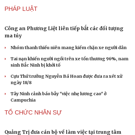
lên đời
Các nhà khoa học Nhật Bản phát hiện dấu hiệu của “hạt
ma” trong vũ trụ
Vì sao các hãng từ bỏ pin tháo rời trên điện thoại?
Microsoft tăng tốc đầu tư hạ tầng AI tại Ấn Độ
Văn hóa
Giải trí
Trung Quốc đưa vào hoạt động cơ sở điện toán AI lớn
Sân khấu - Điện ảnh
Nghệ sĩ
nhất thế giới
Văn học
Thời trang
Âm nhạc
Sao Việt
PHÁP LUẬT
Di sản
Công an Phương Liệt liên tiếp bắt các đối tượng
ma túy
Nhóm thanh thiếu niên mang kiếm chặn xe người dân
Tai nạn khiến người ngồi trên xe tổn thương 96%, nam
sinh Bắc Ninh bị khởi tố