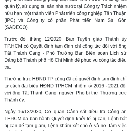
quản lý, sử dụng tài sản nhà nước tại Công ty Trách nhiệm
hữu hạn một thành viên Phát triển công nghiệp Tân Thuận
(IPC) và Công ty cổ phần Phát triển Nam Sài Gòn
(SADECO).
Trước đó, tháng 12/2020, Ban Tuyên giáo Thành ủy
TP.HCM có Quyết định tạm đình chỉ công tác đối với ông
Tất Thành Cang - Phó Trưởng Ban Biên soạn Lịch sử
Đảng bộ Thành phố Hồ Chí Minh để phục vụ công tác điều
tra.
Thường trực HĐND TP cũng đã có quyết định tạm đình chỉ
tư cách đại biểu HĐND TPHCM nhiệm kỳ 2016 - 2021 đối
với ông Tất Thành Cang, nguyên Phó bí thư Thường trực
Thế giới
Multimedia
Thành ủy.
Quan sát
Video
Cuộc sống đó đây
Ảnh
Ngày 16/12/2020, Cơ quan Cảnh sát điều tra Công an
Hồ sơ
E-Magazine
TPHCM đã ban hành Quyết định khởi tố bị can, Lệnh bắt
Infographic
bị can để tạm giam, Lệnh khám xét chỗ ở và nơi làm việc