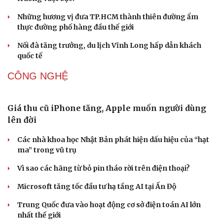
DU LỊCH
Huế khảo sát du lịch đường thủy, phương án thoát
lũ
Thổ cẩm Chăm Mỹ Nghiệp: Từ ngôn ngữ văn hóa đến
sản phẩm du lịch độc đáo
Vì sao lượng khách Philippines đến Việt Nam tăng
trưởng vượt bậc?
Những hương vị đưa TP.HCM thành thiên đường ẩm
thực đường phố hàng đầu thế giới
Nối đà tăng trưởng, du lịch Vĩnh Long hấp dẫn khách
quốc tế
CÔNG NGHỆ
Giá thu cũ iPhone tăng, Apple muốn người dùng