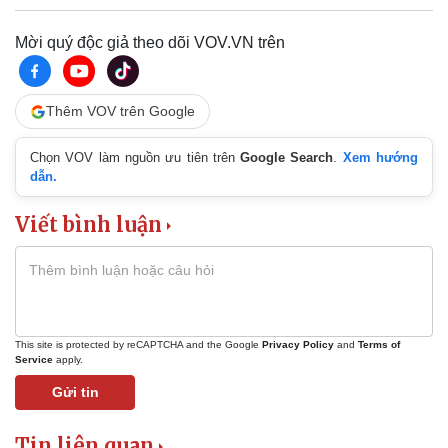
Mời quý độc giả theo dõi VOV.VN trên
Thêm VOV trên Google
Chọn VOV làm nguồn ưu tiên trên
Google Search
.
Xem hướng
dẫn.
Viết bình luận
This site is protected by reCAPTCHA and the Google
Privacy Policy
and
Terms of
Service
apply.
Gửi tin
Kinh tế
Thị trường
Tin liên quan