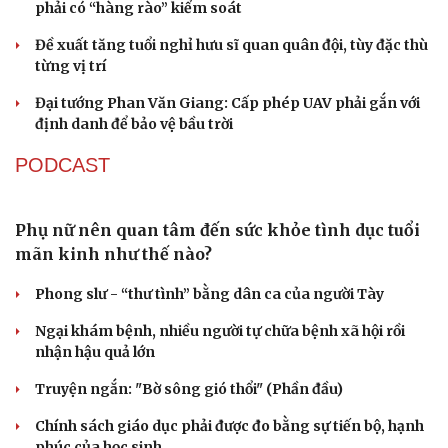
QUỐC HỘI
Gỡ "điểm nghẽn", kiến tạo nguồn cầu cho xuất
bản
Cho ngân hàng quản lý tài sản bảo đảm trái phiếu: Cần
ngăn "mua bia kèm lạc"
Đại biểu Quốc hội: Trao quyền lớn cho Petrovietnam
phải có “hàng rào” kiểm soát
Du lịch
Podcast
Đề xuất tăng tuổi nghỉ hưu sĩ quan quân đội, tùy đặc thù
từng vị trí
Tư vấn
Câu chuyện thời sự
Săn Tour
Đọc truyện đêm khuya
Đại tướng Phan Văn Giang: Cấp phép UAV phải gắn với
check-in
Cửa sổ tình yêu
định danh để bảo vệ bầu trời
Kể chuyện cho bé
Hạt giống tâm hồn
PODCAST
Phụ nữ nên quan tâm đến sức khỏe tình dục tuổi