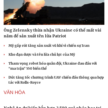
Ông Zelensky thừa nhận Ukraine có thể mất vài
năm để sản xuất tên lửa Patriot
Mỹ gấp rút tăng sản xuất vũ khí vì chiến sự Iran
Kho đạn dược và tên lửa chủ lực của Mỹ
Tham vọng robot hóa quân đội, Ukraine đau đầu với
“ma trận” 550 biến thể
Đức tăng tốc chương trình UAV chiến đấu thông qua hợp
tác với Rolls-Royce
VĂN HÓA
Sức khỏe
Đời sống
Dinh dưỡng - món ngon
Nhà đẹp