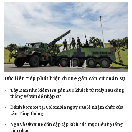
Thể thao
Ô tô - Xe máy
Bóng đá
Ô tô
Lịch thi đấu bóng đá
Xe máy
Thế giới thể thao
Tư vấn
Đức liên tiếp phát hiện drone gần căn cứ quân sự
eSports
Hậu trường
Tây Ban Nha kiểm tra gần 200 khách từ Italy sau căng
thẳng về vấn đề nhập cư
Đánh bom xe tại Colombia ngay sau lễ nhậm chức của
tân Tổng thống
Nga và Ukraine dồn dập tập kích các mục tiêu hạ tầng
của nhau