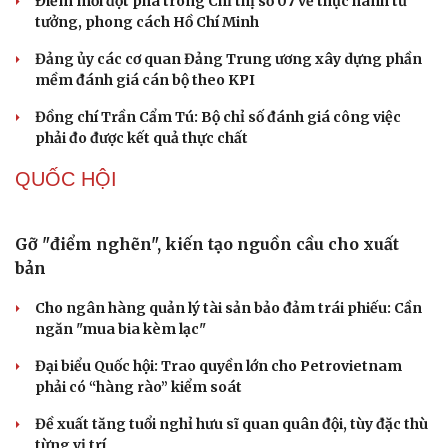
XÂY DỰNG, CHỈNH ĐỐN ĐẢNG
Cô giáo trẻ lấy sự tiến bộ của học sinh làm thước
đo thực hành Chỉ thị 07
Đối ngoại linh hoạt dựa trên nền tảng chính trị vững
chắc
Điểm mới đột phá trong Chỉ thị số 07 về thực hành tư
tưởng, phong cách Hồ Chí Minh
Đảng ủy các cơ quan Đảng Trung ương xây dựng phần
mềm đánh giá cán bộ theo KPI
Đồng chí Trần Cẩm Tú: Bộ chỉ số đánh giá công việc
phải đo được kết quả thực chất
QUỐC HỘI