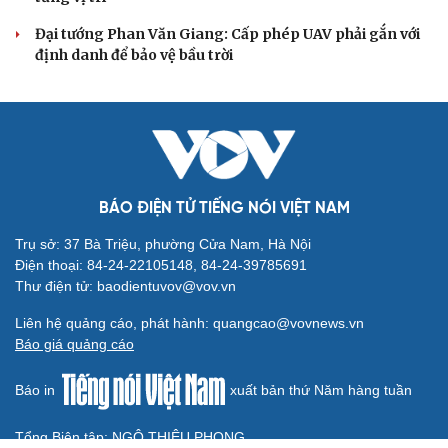
Gỡ "điểm nghẽn", kiến tạo nguồn cầu cho xuất
bản
Cho ngân hàng quản lý tài sản bảo đảm trái phiếu: Cần
ngăn "mua bia kèm lạc"
Đại biểu Quốc hội: Trao quyền lớn cho Petrovietnam
phải có “hàng rào” kiểm soát
Đề xuất tăng tuổi nghỉ hưu sĩ quan quân đội, tùy đặc thù
từng vị trí
Đại tướng Phan Văn Giang: Cấp phép UAV phải gắn với
định danh để bảo vệ bầu trời
BÁO ĐIỆN TỬ TIẾNG NÓI VIỆT NAM