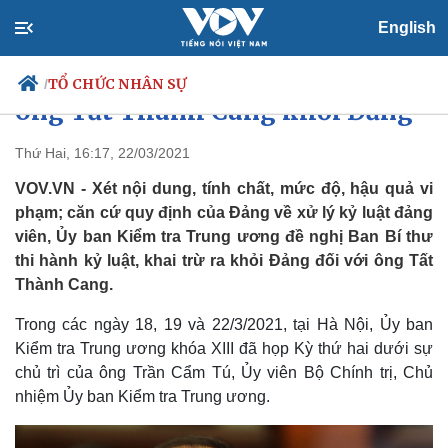
English
Đề nghị Ban Bí thư khai trừ
TỔ CHỨC NHÂN SỰ
/
ông Tất Thành Cang khỏi Đảng
Thứ Hai, 16:17, 22/03/2021
VOV.VN - Xét nội dung, tính chất, mức độ, hậu quả vi
Chính trị
Xã hội
phạm; căn cứ quy định của Đảng về xử lý kỷ luật đảng
Đảng
Tin 24h
viên, Ủy ban Kiểm tra Trung ương đề nghị Ban Bí thư
Tổ chức nhân sự
Dự báo thời tiết
Quốc hội
Giáo dục
thi hành kỷ luật, khai trừ ra khỏi Đảng đối với ông Tất
Nhận diện sự thật
Dấu ấn VOV
Thành Cang.
Việc làm
Biển đảo
Trong các ngày 18, 19 và 22/3/2021, tại Hà Nội, Ủy ban
Kiểm tra Trung ương khóa XIII đã họp Kỳ thứ hai dưới sự
chủ trì của ông Trần Cẩm Tú, Ủy viên Bộ Chính trị, Chủ
nhiệm Ủy ban Kiểm tra Trung ương.