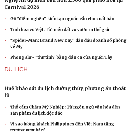
Cây thuốc
Blog
Sản phụ khoa
Tình yêu - Gia đình
Nhi khoa
Nam khoa
Làm đẹp - giảm cân
Phòng mạch online
Ăn sạch sống khỏe
Nghệ An dự kiến bắn hơn 2.500 quả pháo hoa tại
Carnival 2026
Gỡ "điểm nghẽn", kiến tạo nguồn cầu cho xuất bản
Tinh hoa võ Việt: Từ miền đất võ vươn ra thế giới
“Spider-Man: Brand New Day” dẫn đầu doanh số phòng
vé Mỹ
Phong slư - “thư tình” bằng dân ca của người Tày