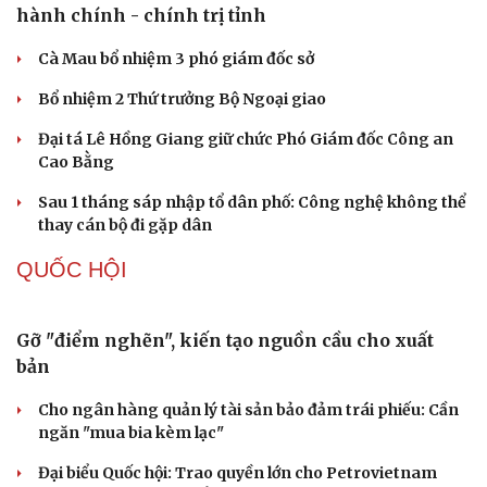
Cựu Thứ trưởng Nguyễn Bá Hoan được đưa ra xét xử
ngày 18/8
Tây Ninh cảnh báo bẫy "việc nhẹ lương cao" ở
Campuchia
TỔ CHỨC NHÂN SỰ
Quảng Trị đưa cán bộ về làm việc tại trung tâm
hành chính - chính trị tỉnh
Cà Mau bổ nhiệm 3 phó giám đốc sở
Bổ nhiệm 2 Thứ trưởng Bộ Ngoại giao
Đại tá Lê Hồng Giang giữ chức Phó Giám đốc Công an
Cao Bằng
Sau 1 tháng sáp nhập tổ dân phố: Công nghệ không thể
thay cán bộ đi gặp dân