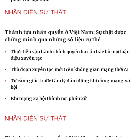
mãn kinh như thế nào?
Phong slư - “thư tình” bằng dân ca của người Tày
Ngại khám bệnh, nhiều người tự chữa bệnh xã hội rồi
nhận hậu quả lớn
Truyện ngắn: "Bờ sông gió thổi" (Phần đầu)
Chính sách giáo dục phải được đo bằng sự tiến bộ, hạnh
phúc của học sinh
NHẬN DIỆN SỰ THẬT
Thành tựu nhân quyền ở Việt Nam: Sự thật được
chứng minh qua những số liệu cụ thể
Thực tiễn vận hành chính quyền ba cấp bác bỏ mọi luận
điệu xuyên tạc
Thủ đoạn xuyên tạc mới trên không gian mạng thời AI