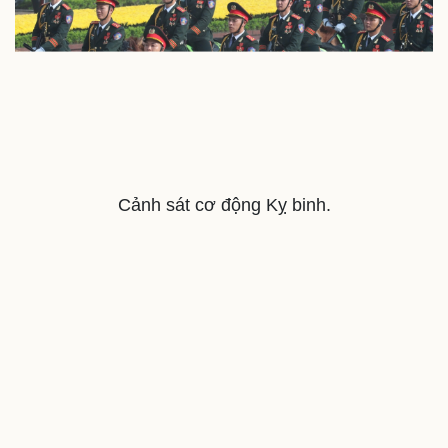
Săn Tour
Đọc truyện đêm khuya
check-in
Cửa sổ tình yêu
Kể chuyện cho bé
Hạt giống tâm hồn
Cảnh sát cơ động Kỵ binh.