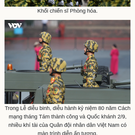
Khối chiến sĩ Phòng hóa.
Thể thao
Ô tô - Xe máy
Bóng đá
Ô tô
Lịch thi đấu bóng đá
Xe máy
Thế giới thể thao
Tư vấn
eSports
Hậu trường
Trong Lễ diễu binh, diễu hành kỷ niệm 80 năm Cách
mạng tháng Tám thành công và Quốc khánh 2/9,
nhiều khí tài của Quân đội nhân dân Việt Nam có
màn trình diễn ấn tượng.