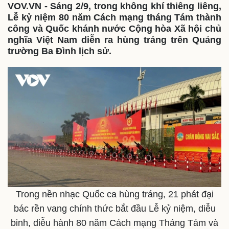
VOV.VN - Sáng 2/9, trong không khí thiêng liêng,
Lễ kỷ niệm 80 năm Cách mạng tháng Tám thành
công và Quốc khánh nước Cộng hòa Xã hội chủ
nghĩa Việt Nam diễn ra hùng tráng trên Quảng
trường Ba Đình lịch sử.
Trong nền nhạc Quốc ca hùng tráng, 21 phát đại
bác rền vang chính thức bắt đầu Lễ kỷ niệm, diễu
binh, diễu hành 80 năm Cách mạng Tháng Tám và