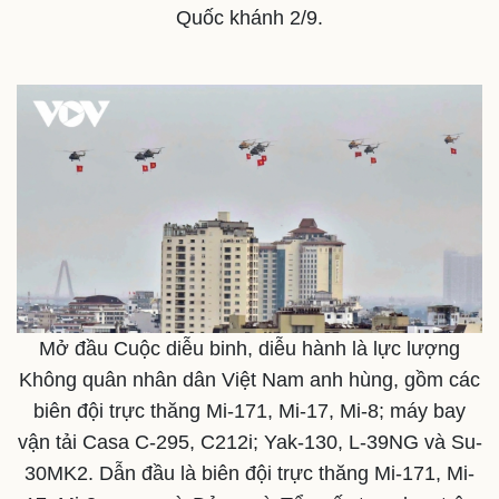
Quốc khánh 2/9.
Mở đầu Cuộc diễu binh, diễu hành là lực lượng
Không quân nhân dân Việt Nam anh hùng, gồm các
Thế giới
Multimedia
biên đội trực thăng Mi-171, Mi-17, Mi-8; máy bay
Quan sát
Video
Cuộc sống đó đây
Ảnh
vận tải Casa C-295, C212i; Yak-130, L-39NG và Su-
Hồ sơ
E-Magazine
30MK2. Dẫn đầu là biên đội trực thăng Mi-171, Mi-
Infographic