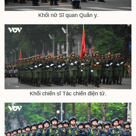
Pháp luật
Quân sự - Quốc phòng
Khối nữ Sĩ quan Quân y.
Vụ án
Vũ khí
Tin nóng
Việt Nam
Tư vấn luật
Phân tích
Khối chiến sĩ Tác chiến điện tử.