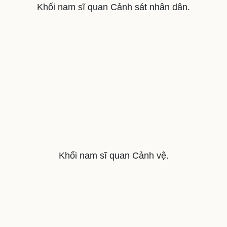
Khối nam sĩ quan Cảnh sát nhân dân.
Khối nam sĩ quan Cảnh vệ.
Văn hóa
Giải trí
Sân khấu - Điện ảnh
Nghệ sĩ
Văn học
Thời trang
Âm nhạc
Sao Việt
Di sản