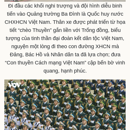
Khởi nghiệp
Tiêu dùng
Đi đầu các khối nghi trượng và đội hình diễu binh
Tỷ giá
Chứng khoán
tiến vào Quảng trường Ba Đình là Quốc huy nước
Giá cà phê
CHXHCN Việt Nam. Thân xe được phát triển từ họa
tiết “chèo Thuyền” gắn liền với Trống đồng, biểu
tượng của tinh thần đại đoàn kết dân tộc Việt Nam,
nguyện một lòng đi theo con đường XHCN mà
Đảng, Bác Hồ và Nhân dân ta đã lựa chọn; đưa
“Con thuyền Cách mạng Việt Nam” cập bến bờ vinh
quang, hạnh phúc.