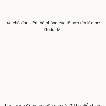
Xe chở đạn kiêm bệ phóng của tổ hợp tên lửa bờ
Redut-M.
Sức khỏe
Đời sống
Dinh dưỡng - món ngon
Nhà đẹp
Cây thuốc
Blog
Sản phụ khoa
Tình yêu - Gia đình
Nhi khoa
Nam khoa
Làm đẹp - giảm cân
Phòng mạch online
Ăn sạch sống khỏe
Lực lượng Công an nhân dân có 17 khối diễu binh,