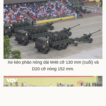
Doanh nghiệp
Công nghệ
Thông tin doanh nghiệp
Sành điệu
Doanh nghiệp 24h
Tin Công nghệ
Doanh nhân
Trải nghiệm
Vì cộng đồng
Chuyển đổi số
Xe kéo pháo nòng dài M46 cỡ 130 mm (cuối) và
D20 cỡ nòng 152 mm.