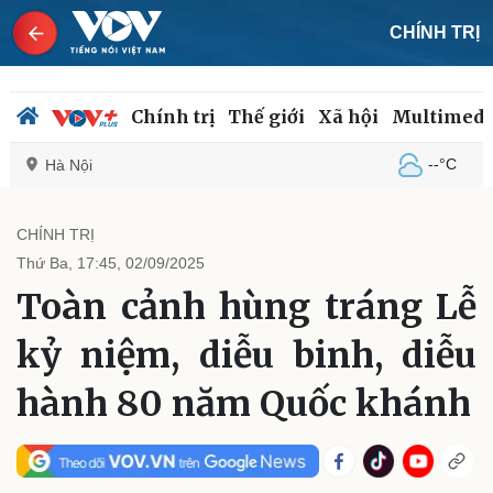
CHÍNH TRỊ
Chính trị
Thế giới
Xã hội
Multimedi
--°C
Hà Nội
CHÍNH TRỊ
Thứ Ba, 17:45, 02/09/2025
Chính trị
Xã hội
Toàn cảnh hùng tráng Lễ
Đảng
Tin 24h
Tổ chức nhân sự
Dự báo thời tiết
kỷ niệm, diễu binh, diễu
Quốc hội
Giáo dục
Nhận diện sự thật
Dấu ấn VOV
hành 80 năm Quốc khánh
Việc làm
Biển đảo