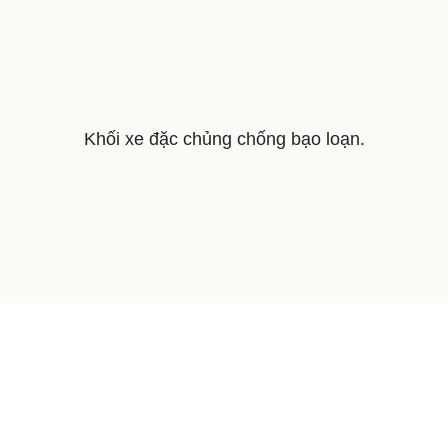
Khối xe đặc chủng chống bạo loạn.
Dàn xe đặc chủng của lực lượng Công an nhân dân
gây ấn tượng tại sự kiện A80.