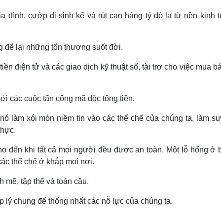
a đình, cướp đi sinh kế và rút cạn hàng tỷ đô la từ nền kinh 
 để lại những tổn thương suốt đời.
ền điện tử và các giao dịch kỹ thuật số, tài trợ cho việc mua 
bởi các cuộc tấn công mã độc tống tiền.
 nó làm xói mòn niềm tin vào các thể chế của chúng ta, làm s
thực.
o đến khi tất cả mọi người đều được an toàn. Một lỗ hổng ở b
ác thể chế ở khắp mọi nơi.
 mẽ, tập thể và toàn cầu.
p lý chung để thống nhất các nỗ lực của chúng ta.