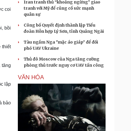
Iran tranh thủ “khoảng ngừng” giao
tranh với Mỹ để củng cố sức mạnh
c coi
quân sự
Công bố Quyết định thành lập Tiểu
, bồi
đoàn Hỗn hợp Lý Sơn, tỉnh Quảng Ngãi
Tàu ngầm Nga "mặc áo giáp” để đối
thiết
phó UAV Ukraine
Thủ đô Moscow của Nga tăng cường
phòng thủ trước nguy cơ UAV tấn công
 tăng
VĂN HÓA
ộc lập
à bảo