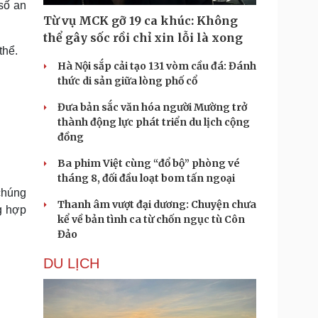
số an
Từ vụ MCK gỡ 19 ca khúc: Không
thể gây sốc rồi chỉ xin lỗi là xong
thể.
Hà Nội sắp cải tạo 131 vòm cầu đá: Đánh
thức di sản giữa lòng phố cổ
Đưa bản sắc văn hóa người Mường trở
thành động lực phát triển du lịch cộng
đồng
Ba phim Việt cùng “đổ bộ” phòng vé
tháng 8, đối đầu loạt bom tấn ngoại
chúng
Thanh âm vượt đại dương: Chuyện chưa
g hợp
kể về bản tình ca từ chốn ngục tù Côn
Đảo
DU LỊCH