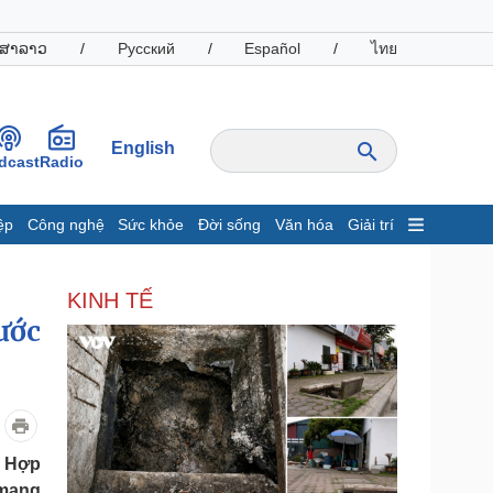
ສາລາວ
/
Русский
/
Español
/
ไทย
English
dcast
Radio
ệp
Công nghệ
Sức khỏe
Đời sống
Văn hóa
Giải trí
inh tế
Thị trường
KINH TẾ
ất động sản
Giá vàng
ước
hởi nghiệp
Tiêu dùng
Tỷ giá
Chứng khoán
Giá cà phê
oanh nghiệp
Công nghệ
n Hợp
hông tin doanh nghiệp
Sành điệu
 mạng