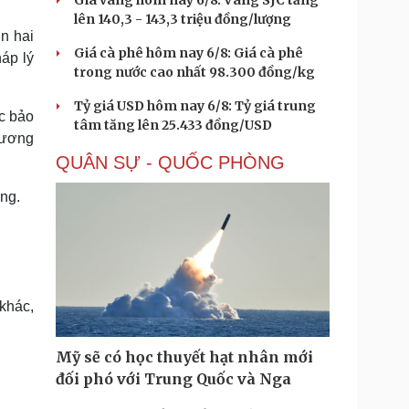
Giá vàng hôm nay 6/8: Vàng SJC tăng
lên 140,3 - 143,3 triệu đồng/lượng
n hai
Giá cà phê hôm nay 6/8: Giá cà phê
áp lý
trong nước cao nhất 98.300 đồng/kg
Tỷ giá USD hôm nay 6/8: Tỷ giá trung
c bảo
tâm tăng lên 25.433 đồng/USD
hương
QUÂN SỰ - QUỐC PHÒNG
ạng.
 khác,
Mỹ sẽ có học thuyết hạt nhân mới
đối phó với Trung Quốc và Nga