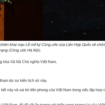
 phiên khai mạc Lễ mở ký Công ước của Liên Hợp Quốc về chống
ạng (Công ước Hà Nội).
 hòa Xã hội Chủ nghĩa Việt Nam,
 tham dự sự kiện lịch sử này.
 kết này và vai trò tiên phong của Việt Nam trong việc tập hợp
Việt Nam, tôi đã rất ấn tượng với triển vọng tương lai của Vi