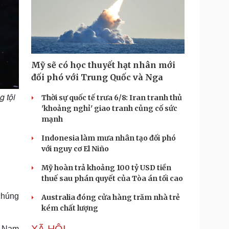
Mỹ sẽ có học thuyết hạt nhân mới
đối phó với Trung Quốc và Nga
 tội
Thời sự quốc tế trưa 6/8: Iran tranh thủ
'khoảng nghỉ' giao tranh củng cố sức
mạnh
Indonesia làm mưa nhân tạo đối phó
với nguy cơ El Niño
Mỹ hoàn trả khoảng 100 tỷ USD tiền
thuế sau phán quyết của Tòa án tối cao
 chúng
Australia đóng cửa hàng trăm nhà trẻ
kém chất lượng
ệt Nam