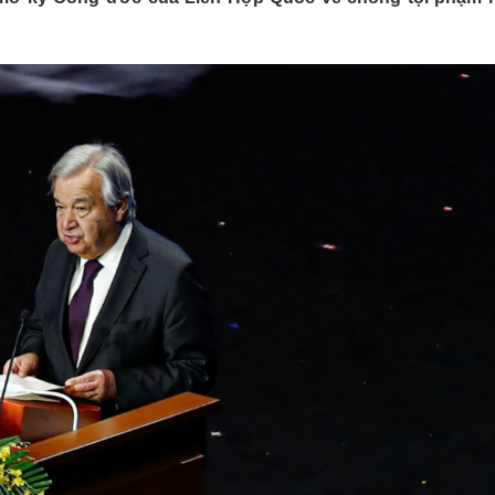
Lịch thi đấu bóng đá
Xe máy
Thế giới thể thao
Tư vấn
eSports
V
Hậu trường
Văn hóa
Giải trí
D
Sân khấu - Điện ảnh
Nghệ sĩ
Văn học
Thời trang
Âm nhạc
Sao Việt
c
Di sản