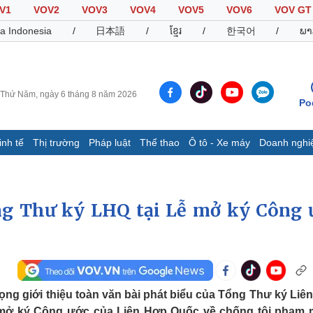
V1
VOV2
VOV3
VOV4
VOV5
VOV6
VOV GT
a Indonesia
/
日本語
/
ខ្មែរ
/
한국어
/
ພາ
Thứ Năm, ngày 6 tháng 8 năm 2026
Po
inh tế
Thị trường
Pháp luật
Thể thao
Ô tô - Xe máy
Doanh nghi
Thế giới
Multimedia
K
Quan sát
Video
B
ng Thư ký LHQ tại Lễ mở ký Công 
Cuộc sống đó đây
Ảnh
K
Hồ sơ
E-Magazine
Infographic
Thể thao
Ô tô - Xe máy
D
rọng giới thiệu toàn văn bài phát biểu của Tổng Thư ký Liê
Bóng đá
Ô tô
T
ễ mở ký Công ước của Liên Hợp Quốc về chống tội phạm