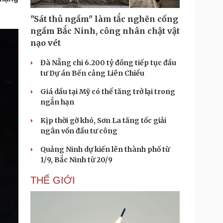
Doanh nghiệp 24h
Tin Công nghệ
Doanh nhân
Trải nghiệm
"Sát thủ ngầm" làm tắc nghẽn cống
ì cộng đồng
Chuyển đổi số
ngầm Bắc Ninh, công nhân chật vật
nạo vét
u lịch
Podcast
Đà Nẵng chi 6.200 tỷ đồng tiếp tục đầu
Tư vấn
Câu chuyện thời sự
tư Dự án Bến cảng Liên Chiểu
Săn Tour
Đọc truyện đêm khuya
heck-in
Cửa sổ tình yêu
Giá dầu tại Mỹ có thể tăng trở lại trong
Kể chuyện cho bé
ngắn hạn
Hạt giống tâm hồn
Kịp thời gỡ khó, Sơn La tăng tốc giải
ngân vốn đầu tư công
Quảng Ninh dự kiến lên thành phố từ
1/9, Bắc Ninh từ 20/9
THẾ GIỚI