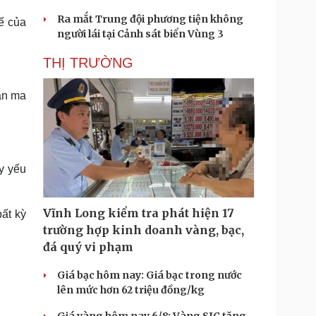
Ra mắt Trung đội phương tiện không
tế của
người lái tại Cảnh sát biển Vùng 3
THỊ TRƯỜNG
bán ma
uy yếu
Vĩnh Long kiểm tra phát hiện 17
ất kỳ
trường hợp kinh doanh vàng, bạc,
đá quý vi phạm
Giá bạc hôm nay: Giá bạc trong nước
lên mức hơn 62 triệu đồng/kg