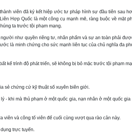
hành viên đã ký kết hiệp ước tư pháp hình sự đầu tiên sau hơ
Liên Hợp Quốc là một công cụ mạnh mẽ, ràng buộc về mặt ph
húng ta trước tội phạm mạng.
 người như quyền riêng tư, nhân phẩm và sự an toàn phải đượ
g ước là minh chứng cho sức mạnh liên tục của chủ nghĩa đa p
bất kể trình độ phát triển, sẽ không bị bỏ mặc trước tội phạm m
ia sẻ chứng cứ kỹ thuật số xuyên biên giới.
g lý - khi mà thủ phạm ở một quốc gia, nạn nhân ở một quốc gia
ra viên và công tố viên để cuối cùng vượt qua rào cản này.
 dụng trực tuyến.