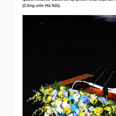
Tin nóng
Việt Nam
(Công ước Hà Nội).
Tư vấn luật
Phân tích
Sức khỏe
Đời sống
Dinh dưỡng - món ngon
Nhà đẹp
Cây thuốc
Blog
Sản phụ khoa
Tình yêu - Gia đình
Nhi khoa
Nam khoa
Làm đẹp - giảm cân
Phòng mạch online
Ăn sạch sống khỏe
Cải chính