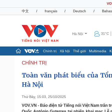
VO
中文
/
français
/
Deutsch
/
Bahas
31°C
Hà Nội
Chính trị
Xã hội
Thế giới
Multimedia
K
Chính trị
Xã hội
CHÍNH TRỊ
Đảng
Tin 24h
Toàn văn phát biểu của Tổ
Tổ chức nhân sự
Dự báo thời tiết
Quốc hội
Giáo dục
Hà Nội
Nhận diện sự thật
Dấu ấn VOV
Việc làm
Biển đảo
Thứ Bảy, 15:03, 25/10/2025
Pháp luật
Quân sự - Quốc phòng
VOV.VN - Báo điện tử Tiếng nói Việt Nam trân t
Vụ án
Vũ khí
Quốc António Guterres tại phiên khai mạc L