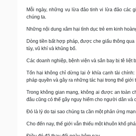
Mỗi ngày, những vụ lừa đảo tinh vi lừa đảo các gi
chúng ta.
Những nội dung xâm hại tình dục trẻ em kinh hoàng
Dòng tiền bất hợp pháp, được che giấu thông qua ti
túy, vũ khí và khủng bố.
Các doanh nghiệp, bệnh viện và sân bay bị tê liệt 
Tổn hại không chỉ dừng lại ở khía cạnh tài chính:
pháp quyền và gây ra những tác hại trong thế giới 
Trong không gian mạng, không ai được an toàn ch
đâu cũng có thể gây nguy hiểm cho người dân và c
Đó là lý do tại sao chúng ta cần một phản ứng mạnh
Cho đến nay, thế giới vẫn thiếu một khuôn khổ phá
Điều đó đã thay đổi ngày hôm nay.