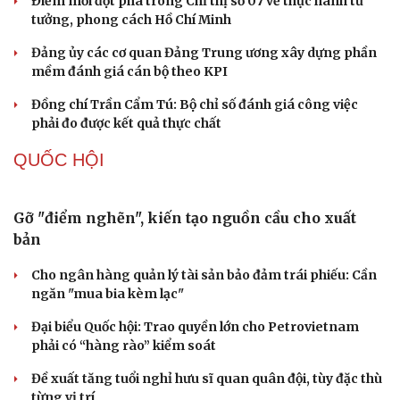
XÂY DỰNG, CHỈNH ĐỐN ĐẢNG
Cô giáo trẻ lấy sự tiến bộ của học sinh làm thước
đo thực hành Chỉ thị 07
Cải chính
Đối ngoại linh hoạt dựa trên nền tảng chính trị vững
chắc
Điểm mới đột phá trong Chỉ thị số 07 về thực hành tư
tưởng, phong cách Hồ Chí Minh
Đảng ủy các cơ quan Đảng Trung ương xây dựng phần
mềm đánh giá cán bộ theo KPI
Đồng chí Trần Cẩm Tú: Bộ chỉ số đánh giá công việc
phải đo được kết quả thực chất
QUỐC HỘI