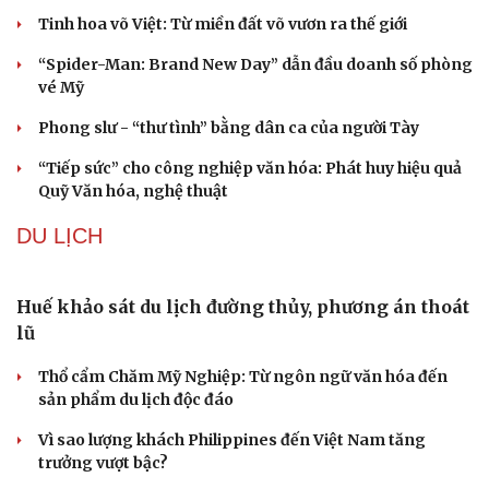
“ma trận” 550 biến thể
Đức tăng tốc chương trình UAV chiến đấu thông qua hợp
tác với Rolls-Royce
VĂN HÓA
Gỡ "điểm nghẽn", kiến tạo nguồn cầu cho xuất
bản
Tinh hoa võ Việt: Từ miền đất võ vươn ra thế giới
“Spider-Man: Brand New Day” dẫn đầu doanh số phòng
vé Mỹ
Phong slư - “thư tình” bằng dân ca của người Tày
“Tiếp sức” cho công nghiệp văn hóa: Phát huy hiệu quả
Quỹ Văn hóa, nghệ thuật
DU LỊCH