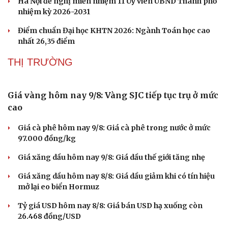
XÃ HỘI
Cao Bằng lại xảy ra động đất 3.2, chuyên gia lý
giải nguyên nhân
Hà Nội sáp nhập 2 sở và thành lập Sở Ngoại vụ
Điểm chuẩn ĐH Ngoại thương tiếp tục áp sát 30
Hà Nội đề nghị miễn nhiệm 11 Ủy viên UBND Thành phố
nhiệm kỳ 2026-2031
Điểm chuẩn Đại học KHTN 2026: Ngành Toán học cao
nhất 26,35 điểm
THỊ TRƯỜNG
Giá vàng hôm nay 9/8: Vàng SJC tiếp tục trụ ở mức
Sức khỏe
Đời sống
cao
Dinh dưỡng - món ngon
Nhà đẹp