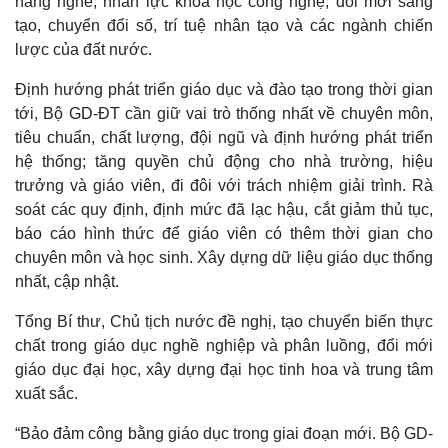
năng nghề, nhân lực khoa học công nghệ, đổi mới sáng
tạo, chuyển đổi số, trí tuệ nhân tạo và các ngành chiến
lược của đất nước.
Định hướng phát triển giáo dục và đào tạo trong thời gian
tới, Bộ GD-ĐT cần giữ vai trò thống nhất về chuyên môn,
tiêu chuẩn, chất lượng, đội ngũ và định hướng phát triển
hệ thống; tăng quyền chủ động cho nhà trường, hiệu
trưởng và giáo viên, đi đôi với trách nhiệm giải trình. Rà
soát các quy định, định mức đã lạc hậu, cắt giảm thủ tục,
báo cáo hình thức để giáo viên có thêm thời gian cho
chuyên môn và học sinh. Xây dựng dữ liệu giáo dục thống
nhất, cập nhật.
Tổng Bí thư, Chủ tịch nước đề nghị, tạo chuyển biến thực
Pháp luật
Quân sự - Quốc phòng
chất trong giáo dục nghề nghiệp và phân luồng, đổi mới
Vụ án
Vũ khí
giáo dục đại học, xây dựng đại học tinh hoa và trung tâm
Tin nóng
Việt Nam
xuất sắc.
Tư vấn luật
Phân tích
“Bảo đảm công bằng giáo dục trong giai đoạn mới. Bộ GD-