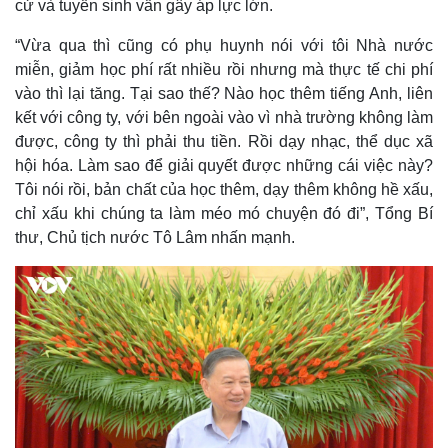
cử và tuyển sinh vẫn gây áp lực lớn.
“Vừa qua thì cũng có phụ huynh nói với tôi Nhà nước
miễn, giảm học phí rất nhiều rồi nhưng mà thực tế chi phí
vào thì lại tăng. Tại sao thế? Nào học thêm tiếng Anh, liên
Thế giới
Multimedia
kết với công ty, với bên ngoài vào vì nhà trường không làm
Quan sát
Video
được, công ty thì phải thu tiền. Rồi dạy nhạc, thể dục xã
Cuộc sống đó đây
Ảnh
hội hóa. Làm sao để giải quyết được những cái việc này?
Hồ sơ
E-Magazine
Tôi nói rồi, bản chất của học thêm, dạy thêm không hề xấu,
Infographic
chỉ xấu khi chúng ta làm méo mó chuyện đó đi”, Tổng Bí
thư, Chủ tịch nước Tô Lâm nhấn mạnh.