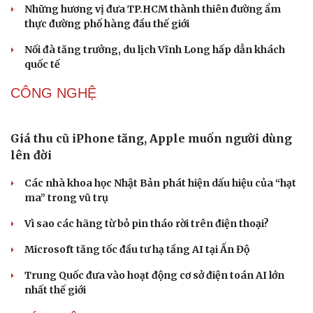
Huế khảo sát du lịch đường thủy, phương án thoát
lũ
Thổ cẩm Chăm Mỹ Nghiệp: Từ ngôn ngữ văn hóa đến
sản phẩm du lịch độc đáo
Vì sao lượng khách Philippines đến Việt Nam tăng
trưởng vượt bậc?
Những hương vị đưa TP.HCM thành thiên đường ẩm
thực đường phố hàng đầu thế giới
Nối đà tăng trưởng, du lịch Vĩnh Long hấp dẫn khách
quốc tế
CÔNG NGHỆ
Văn hóa
Giải trí
Sân khấu - Điện ảnh
Nghệ sĩ
Giá thu cũ iPhone tăng, Apple muốn người dùng
Văn học
Thời trang
Âm nhạc
Sao Việt
lên đời