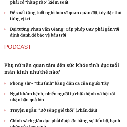
QUỐC HỘI
Gỡ "điểm nghẽn", kiến tạo nguồn cầu cho xuất
bản
Cho ngân hàng quản lý tài sản bảo đảm trái phiếu: Cần
ngăn "mua bia kèm lạc"
Đại biểu Quốc hội: Trao quyền lớn cho Petrovietnam
phải có “hàng rào” kiểm soát
Du lịch
Podcast
Đề xuất tăng tuổi nghỉ hưu sĩ quan quân đội, tùy đặc thù
Tư vấn
Câu chuyện thời sự
từng vị trí
Săn Tour
Đọc truyện đêm khuya
check-in
Cửa sổ tình yêu
Đại tướng Phan Văn Giang: Cấp phép UAV phải gắn với
Kể chuyện cho bé
định danh để bảo vệ bầu trời
Hạt giống tâm hồn
PODCAST
Phụ nữ nên quan tâm đến sức khỏe tình dục tuổi