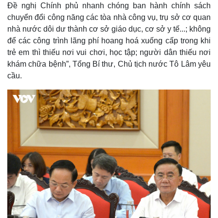
Bất động sản
Giá vàng
Đề nghị Chính phủ nhanh chóng ban hành chính sách
Khởi nghiệp
Tiêu dùng
chuyển đổi công năng các tòa nhà công vụ, trụ sở cơ quan
Tỷ giá
nhà nước dôi dư thành cơ sở giáo dục, cơ sở y tế...; không
Chứng khoán
để các công trình lãng phí hoang hoá xuống cấp trong khi
Giá cà phê
trẻ em thì thiếu nơi vui chơi, học tập; người dân thiếu nơi
khám chữa bệnh”, Tổng Bí thư, Chủ tịch nước Tô Lâm yêu
cầu.