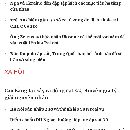
Tạm hoãn xuất cảnh với người nộp thuế không hoạt
động tại địa chỉ đăng ký
THẾ GIỚI
Đánh bom xe tại Colombia ngay sau lễ nhậm
chức của tân Tổng thống
Nga và Ukraine dồn dập tập kích các mục tiêu hạ tầng
của nhau
Trẻ em chiếm gần 1/3 số ca tử vong do dịch Ebola tại
CHDC Congo
Ông Zelensky thừa nhận Ukraine có thể mất vài năm để
sản xuất tên lửa Patriot
Bão Dolphin áp sát, Trung Quốc ban bố cảnh báo đỏ về
bão và sóng biển