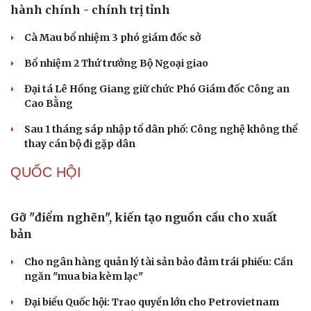
Làm rõ đối tượng gây tai nạn giao thông khiến một phụ
nữ tử vong rồi bỏ trốn
Khởi tố vợ chồng giám đốc công ty tổ chức cho người
nước ngoài ở lại trái phép
TỔ CHỨC NHÂN SỰ
Quảng Trị đưa cán bộ về làm việc tại trung tâm
hành chính - chính trị tỉnh
Cà Mau bổ nhiệm 3 phó giám đốc sở
Bổ nhiệm 2 Thứ trưởng Bộ Ngoại giao
Đại tá Lê Hồng Giang giữ chức Phó Giám đốc Công an
Cao Bằng
Sau 1 tháng sáp nhập tổ dân phố: Công nghệ không thể
thay cán bộ đi gặp dân