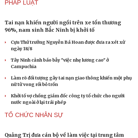
Di sản
Các nhà khoa học Nhật Bản phát hiện dấu hiệu của “hạt
ma” trong vũ trụ
Vì sao các hãng từ bỏ pin tháo rời trên điện thoại?
Microsoft tăng tốc đầu tư hạ tầng AI tại Ấn Độ
Trung Quốc đưa vào hoạt động cơ sở điện toán AI lớn
nhất thế giới
PHÁP LUẬT
Tai nạn khiến người ngồi trên xe tổn thương
96%, nam sinh Bắc Ninh bị khởi tố
Cựu Thứ trưởng Nguyễn Bá Hoan được đưa ra xét xử
ngày 18/8
Tây Ninh cảnh báo bẫy "việc nhẹ lương cao" ở
Campuchia