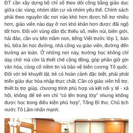
ĐT cần xây dựng bộ chỉ số theo dõi công bằng giáo dục
giữa các vùng, nhóm dân cư và nhóm yếu thế. Chính sách
phải theo nguyên tắc nơi nào khó hơn được hỗ trợ nhiều
hơn, giáo viên nào dạy ở nơi khó khăn hơn được đãi ngộ
tốt hơn. Đối với vùng dân tộc thiểu số, miền núi, biên giới,
hải đảo, cần ưu tiên mầm non, tiếng Việt trước lớp 1, bán
trú, bữa ăn học đường, nhà công vụ giáo viên, đường đến
trường an toàn. Ở những nơi này, trường học không chỉ
dạy chữ mà còn là thiết chế cộng đồng, góp phần giữ gìn
văn hóa, củng cố niềm tin và bảo vệ biên cương Tổ quốc.
Đối với trẻ khuyết tật, trẻ có hoàn cảnh đặc biệt, phải phát
triển giáo dục hòa nhập thực chất. Cần có giáo viên hỗ trợ,
thiết bị trợ giúp, chương trình phù hợp và kết nối y tế - xã
hội, không để trẻ em chỉ “có tên trong lớp” nhưng không
được học trong điều kiện phù hợp”, Tổng Bí thư, Chủ tịch
nước Tô Lâm nhấn mạnh.