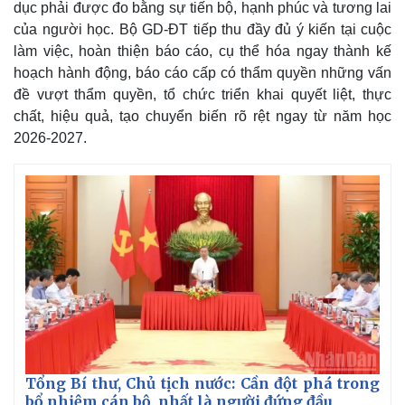
dục phải được đo bằng sự tiến bộ, hạnh phúc và tương lai
của người học. Bộ GD-ĐT tiếp thu đầy đủ ý kiến tại cuộc
làm việc, hoàn thiện báo cáo, cụ thể hóa ngay thành kế
hoạch hành động, báo cáo cấp có thẩm quyền những vấn
đề vượt thẩm quyền, tổ chức triển khai quyết liệt, thực
chất, hiệu quả, tạo chuyển biến rõ rệt ngay từ năm học
2026-2027.
Thể thao
Ô tô - Xe máy
Bóng đá
Ô tô
Lịch thi đấu bóng đá
Xe máy
Thế giới thể thao
Tư vấn
eSports
Hậu trường
Tổng Bí thư, Chủ tịch nước: Cần đột phá trong
bổ nhiệm cán bộ, nhất là người đứng đầu