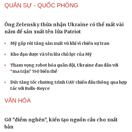
Cây thuốc
Blog
Giá cà phê hôm nay 9/8: Giá cà phê trong nước ở mức
Sản phụ khoa
Tình yêu - Gia đình
97.000 đồng/kg
Nhi khoa
Nam khoa
Giá xăng dầu hôm nay 9/8: Giá dầu thế giới tăng nhẹ
Làm đẹp - giảm cân
Phòng mạch online
Giá xăng dầu hôm nay 8/8: Giá dầu giảm khi có tín hiệu
Ăn sạch sống khỏe
mở lại eo biển Hormuz
Tỷ giá USD hôm nay 8/8: Giá bán USD hạ xuống còn
26.468 đồng/USD
QUÂN SỰ - QUỐC PHÒNG
Ông Zelensky thừa nhận Ukraine có thể mất vài
năm để sản xuất tên lửa Patriot
Mỹ gấp rút tăng sản xuất vũ khí vì chiến sự Iran
Kho đạn dược và tên lửa chủ lực của Mỹ
Tham vọng robot hóa quân đội, Ukraine đau đầu với