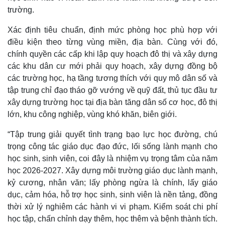
trường.
Xác định tiêu chuẩn, định mức phòng học phù hợp với
điều kiện theo từng vùng miền, địa bàn. Cùng với đó,
chính quyền các cấp khi lập quy hoạch đô thị và xây dựng
các khu dân cư mới phải quy hoạch, xây dựng đồng bộ
các trường học, hạ tầng tương thích với quy mô dân số và
tập trung chỉ đạo tháo gỡ vướng về quỹ đất, thủ tục đầu tư
xây dựng trường học tại địa bàn tăng dân số cơ học, đô thị
lớn, khu công nghiệp, vùng khó khăn, biên giới.
“Tập trung giải quyết tình trạng bạo lực học đường, chú
trọng công tác giáo dục đạo đức, lối sống lành mạnh cho
học sinh, sinh viên, coi đây là nhiệm vụ trọng tâm của năm
học 2026-2027. Xây dựng môi trường giáo dục lành mạnh,
kỷ cương, nhân văn; lấy phòng ngừa là chính, lấy giáo
dục, cảm hóa, hỗ trợ học sinh, sinh viên là nền tảng, đồng
thời xử lý nghiêm các hành vi vi phạm. Kiểm soát chi phí
Kinh tế
Thị trường
học tập, chấn chỉnh dạy thêm, học thêm và bệnh thành tích.