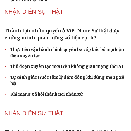
mãn kinh như thế nào?
Phong slư - “thư tình” bằng dân ca của người Tày
Ngại khám bệnh, nhiều người tự chữa bệnh xã hội rồi
nhận hậu quả lớn
Truyện ngắn: "Bờ sông gió thổi" (Phần đầu)
Chính sách giáo dục phải được đo bằng sự tiến bộ, hạnh
phúc của học sinh
NHẬN DIỆN SỰ THẬT
Thành tựu nhân quyền ở Việt Nam: Sự thật được
chứng minh qua những số liệu cụ thể
Thực tiễn vận hành chính quyền ba cấp bác bỏ mọi luận
điệu xuyên tạc
Thủ đoạn xuyên tạc mới trên không gian mạng thời AI