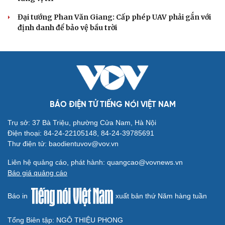
Gỡ "điểm nghẽn", kiến tạo nguồn cầu cho xuất
bản
Cho ngân hàng quản lý tài sản bảo đảm trái phiếu: Cần
ngăn "mua bia kèm lạc"
Đại biểu Quốc hội: Trao quyền lớn cho Petrovietnam
phải có “hàng rào” kiểm soát
Đề xuất tăng tuổi nghỉ hưu sĩ quan quân đội, tùy đặc thù
từng vị trí
Đại tướng Phan Văn Giang: Cấp phép UAV phải gắn với
định danh để bảo vệ bầu trời
BÁO ĐIỆN TỬ TIẾNG NÓI VIỆT NAM