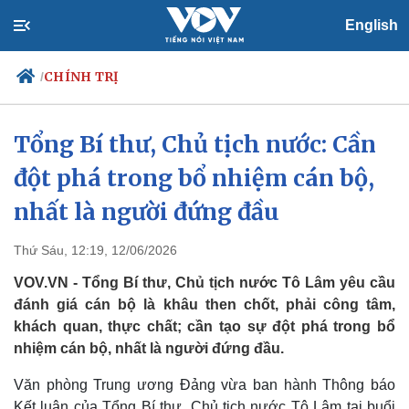
English
CHÍNH TRỊ
/
Tổng Bí thư, Chủ tịch nước: Cần
đột phá trong bổ nhiệm cán bộ,
Chính trị
Xã hội
Đảng
Tin 24h
nhất là người đứng đầu
Tổ chức nhân sự
Dự báo thời tiết
Quốc hội
Giáo dục
Thứ Sáu, 12:19, 12/06/2026
Nhận diện sự thật
Dấu ấn VOV
Việc làm
VOV.VN - Tổng Bí thư, Chủ tịch nước Tô Lâm yêu cầu
Biển đảo
đánh giá cán bộ là khâu then chốt, phải công tâm,
khách quan, thực chất; cần tạo sự đột phá trong bổ
nhiệm cán bộ, nhất là người đứng đầu.
Văn phòng Trung ương Đảng vừa ban hành Thông báo
Kết luận của Tổng Bí thư, Chủ tịch nước Tô Lâm tại buổi