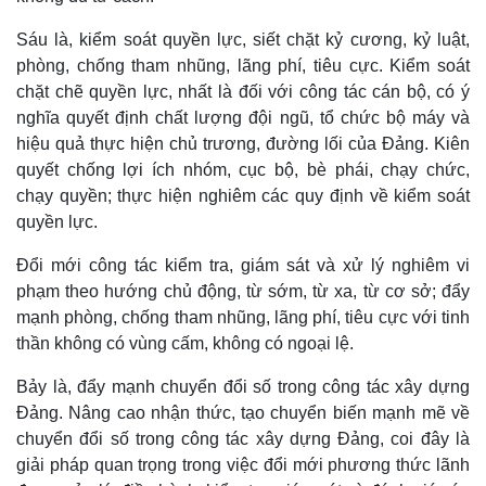
Tin nóng
Việt Nam
Tư vấn luật
Phân tích
Sáu là, kiểm soát quyền lực, siết chặt kỷ cương, kỷ luật,
phòng, chống tham nhũng, lãng phí, tiêu cực. Kiểm soát
chặt chẽ quyền lực, nhất là đối với công tác cán bộ, có ý
nghĩa quyết định chất lượng đội ngũ, tổ chức bộ máy và
hiệu quả thực hiện chủ trương, đường lối của Đảng. Kiên
quyết chống lợi ích nhóm, cục bộ, bè phái, chạy chức,
chạy quyền; thực hiện nghiêm các quy định về kiểm soát
quyền lực.
Đổi mới công tác kiểm tra, giám sát và xử lý nghiêm vi
phạm theo hướng chủ động, từ sớm, từ xa, từ cơ sở; đẩy
mạnh phòng, chống tham nhũng, lãng phí, tiêu cực với tinh
thần không có vùng cấm, không có ngoại lệ.
Bảy là, đẩy mạnh chuyển đổi số trong công tác xây dựng
Đảng. Nâng cao nhận thức, tạo chuyển biến mạnh mẽ về
chuyển đổi số trong công tác xây dựng Đảng, coi đây là
giải pháp quan trọng trong việc đổi mới phương thức lãnh