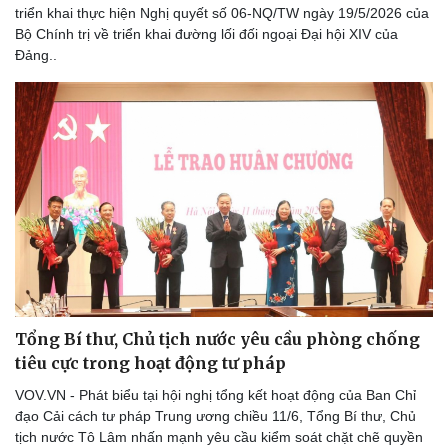
triển khai thực hiện Nghị quyết số 06-NQ/TW ngày 19/5/2026 của
Bộ Chính trị về triển khai đường lối đối ngoại Đại hội XIV của
Đảng..
Doanh nghiệp
Công nghệ
Thông tin doanh nghiệp
Sành điệu
Doanh nghiệp 24h
Tin Công nghệ
Doanh nhân
Trải nghiệm
Vì cộng đồng
Chuyển đổi số
Tổng Bí thư, Chủ tịch nước yêu cầu phòng chống
tiêu cực trong hoạt động tư pháp
VOV.VN - Phát biểu tại hội nghị tổng kết hoạt động của Ban Chỉ
đạo Cải cách tư pháp Trung ương chiều 11/6, Tổng Bí thư, Chủ
tịch nước Tô Lâm nhấn mạnh yêu cầu kiểm soát chặt chẽ quyền