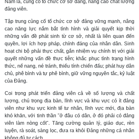
Năm là, củng cố tổ chức cơ sở đảng, nâng cao chất lượng
đảng viên.
Tập trung củng cố tổ chức cơ sở đảng vững mạnh, nâng
cao năng lực nắm bắt tình hình và giải quyết kịp thời
những vấn đề phát sinh từ cơ sở, nhất là liên quan đến
quyền, lợi ích hợp pháp, chính đáng của nhân dân. Sinh
hoạt chi bộ phải thực chất, gắn nhiệm vụ chính trị với giải
quyết những vấn đề thực tiễn; khắc phục tình trạng hình
thức, nể nang, né tránh, thiếu tính chiến đấu; phát huy dân
chủ, phê bình và tự phê bình, giữ vững nguyên tắc, kỷ luật
của Đảng.
Coi trọng phát triển đảng viên cả về số lượng và chất
lượng, chú trọng địa bàn, lĩnh vực và khu vực có ít đảng
viên như khu vực kinh tế tư nhân, lĩnh vực mới, địa bàn
khó khăn, với tinh thần "ở đâu có dân, ở đó phải có đảng
viên làm nòng cốt". Tăng cường quản lý, giáo dục, rèn
Pháp luật
Quân sự - Quốc phòng
luyện, rà soát, sàng lọc, đưa ra khỏi Đảng những cá nhân
Vụ án
Vũ khí
không đủ tư cách.