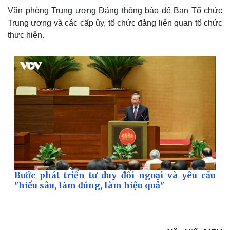
Văn phòng Trung ương Đảng thông báo để Ban Tổ chức
Bóng đá
Ô tô
Lịch thi đấu bóng đá
Xe máy
Trung ương và các cấp ủy, tổ chức đảng liên quan tổ chức
Thế giới thể thao
Tư vấn
thực hiện.
eSports
Hậu trường
Bước phát triển tư duy đối ngoại và yêu cầu
"hiểu sâu, làm đúng, làm hiệu quả"