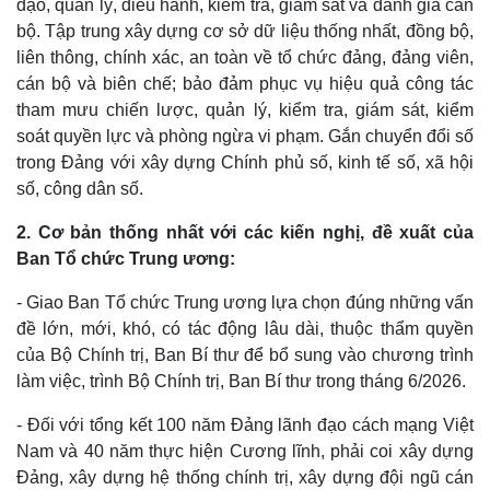
đạo, quản lý, điều hành, kiểm tra, giám sát và đánh giá cán
bộ. Tập trung xây dựng cơ sở dữ liệu thống nhất, đồng bộ,
liên thông, chính xác, an toàn về tổ chức đảng, đảng viên,
cán bộ và biên chế; bảo đảm phục vụ hiệu quả công tác
tham mưu chiến lược, quản lý, kiểm tra, giám sát, kiểm
soát quyền lực và phòng ngừa vi phạm. Gắn chuyển đổi số
trong Đảng với xây dựng Chính phủ số, kinh tế số, xã hội
số, công dân số.
2. Cơ bản thống nhất với các kiến nghị, đề xuất của
Ban Tổ chức Trung ương:
- Giao Ban Tổ chức Trung ương lựa chọn đúng những vấn
đề lớn, mới, khó, có tác động lâu dài, thuộc thẩm quyền
của Bộ Chính trị, Ban Bí thư để bổ sung vào chương trình
làm việc, trình Bộ Chính trị, Ban Bí thư trong tháng 6/2026.
- Đối với tổng kết 100 năm Đảng lãnh đạo cách mạng Việt
Nam và 40 năm thực hiện Cương lĩnh, phải coi xây dựng
Đảng, xây dựng hệ thống chính trị, xây dựng đội ngũ cán