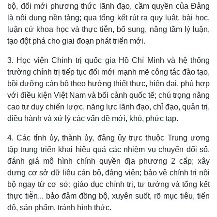
bộ, đổi mới phương thức lãnh đạo, cầm quyền của Đảng
là nội dung nền tảng; qua tổng kết rút ra quy luật, bài học,
luận cứ khoa học và thực tiễn, bổ sung, nâng tầm lý luận,
tạo đột phá cho giai đoạn phát triển mới.
3. Học viện Chính trị quốc gia Hồ Chí Minh và hệ thống
trường chính trị tiếp tục đổi mới mạnh mẽ công tác đào tạo,
bồi dưỡng cán bộ theo hướng thiết thực, hiện đại, phù hợp
với điều kiện Việt Nam và bối cảnh quốc tế; chú trọng nâng
cao tư duy chiến lược, năng lực lãnh đạo, chỉ đạo, quản trị,
điều hành và xử lý các vấn đề mới, khó, phức tạp.
4. Các tỉnh ủy, thành ủy, đảng ủy trực thuộc Trung ương
tập trung triển khai hiệu quả các nhiệm vụ chuyển đổi số,
đánh giá mô hình chính quyền địa phương 2 cấp; xây
dựng cơ sở dữ liệu cán bộ, đảng viên; bảo vệ chính trị nội
bộ ngay từ cơ sở; giáo dục chính trị, tư tưởng và tổng kết
thực tiễn... bảo đảm đồng bộ, xuyên suốt, rõ mục tiêu, tiến
độ, sản phẩm, tránh hình thức.
Thể thao
Ô tô - Xe máy