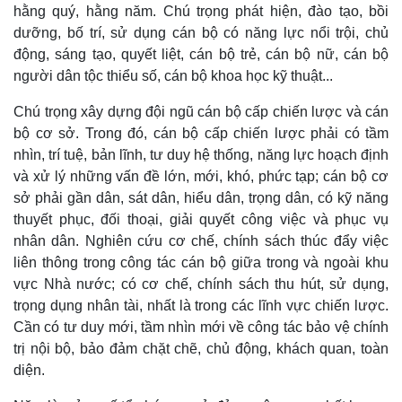
hằng quý, hằng năm. Chú trọng phát hiện, đào tạo, bồi
dưỡng, bố trí, sử dụng cán bộ có năng lực nổi trội, chủ
động, sáng tạo, quyết liệt, cán bộ trẻ, cán bộ nữ, cán bộ
người dân tộc thiểu số, cán bộ khoa học kỹ thuật...
Chú trọng xây dựng đội ngũ cán bộ cấp chiến lược và cán
bộ cơ sở. Trong đó, cán bộ cấp chiến lược phải có tầm
nhìn, trí tuệ, bản lĩnh, tư duy hệ thống, năng lực hoạch định
và xử lý những vấn đề lớn, mới, khó, phức tạp; cán bộ cơ
sở phải gần dân, sát dân, hiểu dân, trọng dân, có kỹ năng
thuyết phục, đối thoại, giải quyết công việc và phục vụ
nhân dân. Nghiên cứu cơ chế, chính sách thúc đẩy việc
liên thông trong công tác cán bộ giữa trong và ngoài khu
vực Nhà nước; có cơ chế, chính sách thu hút, sử dụng,
trọng dụng nhân tài, nhất là trong các lĩnh vực chiến lược.
Cần có tư duy mới, tầm nhìn mới về công tác bảo vệ chính
trị nội bộ, bảo đảm chặt chẽ, chủ động, khách quan, toàn
diện.