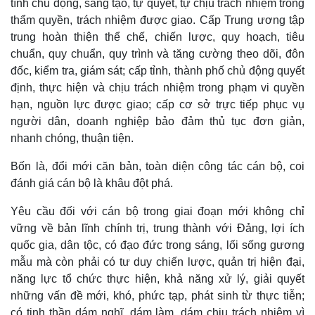
tính chủ động, sáng tạo, tự quyết, tự chịu trách nhiệm trong
thẩm quyền, trách nhiệm được giao. Cấp Trung ương tập
trung hoàn thiện thể chế, chiến lược, quy hoạch, tiêu
chuẩn, quy chuẩn, quy trình và tăng cường theo dõi, đôn
đốc, kiểm tra, giám sát; cấp tỉnh, thành phố chủ động quyết
định, thực hiện và chịu trách nhiệm trong phạm vi quyền
hạn, nguồn lực được giao; cấp cơ sở trực tiếp phục vụ
người dân, doanh nghiệp bảo đảm thủ tục đơn giản,
nhanh chóng, thuận tiện.
Bốn là, đổi mới căn bản, toàn diện công tác cán bộ, coi
đánh giá cán bộ là khâu đột phá.
Yêu cầu đối với cán bộ trong giai đoạn mới không chỉ
vững về bản lĩnh chính trị, trung thành với Đảng, lợi ích
Kinh tế
Thị trường
quốc gia, dân tộc, có đạo đức trong sáng, lối sống gương
Bất động sản
Giá vàng
mẫu mà còn phải có tư duy chiến lược, quản trị hiện đại,
Khởi nghiệp
Tiêu dùng
năng lực tổ chức thực hiện, khả năng xử lý, giải quyết
Tỷ giá
những vấn đề mới, khó, phức tạp, phát sinh từ thực tiễn;
Chứng khoán
có tinh thần dám nghĩ, dám làm, dám chịu trách nhiệm vì
Giá cà phê