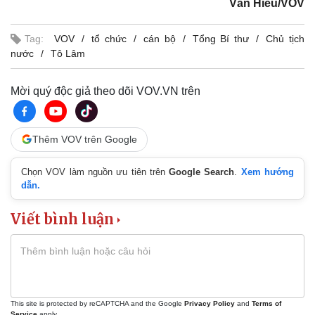
Văn Hiếu/VOV
Tag:
VOV
tổ chức
cán bộ
Tổng Bí thư
Chủ tịch
nước
Tô Lâm
Mời quý độc giả theo dõi VOV.VN trên
Thêm VOV trên Google
Chọn VOV làm nguồn ưu tiên trên
Google Search
.
Xem hướng
dẫn.
Viết bình luận
This site is protected by reCAPTCHA and the Google
Privacy Policy
and
Terms of
Service
apply.