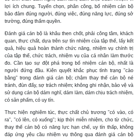
lợi ích chung. Tuyển chọn, phân công, bổ nhiệm cán bộ
bảo đảm đúng người, đúng việc, đúng năng lực, đúng sở
trường, đúng thẩm quyền.
Đánh giá cán bộ là khâu then chốt, phải công tâm, khách
quan, thực chất, dựa trên sự tín nhiệm của tập thể, lấy kết
quả, hiệu quả hoàn thành chức năng, nhiệm vụ chính trị
của tập thể, chức trách, nhiệm vụ của cá nhân làm thước
đo. Cần tạo sự đột phá trong bổ nhiệm cán bộ, nhất là
người đứng đầu. Kiên quyết khắc phục tình trạng "cào
bằng" trong đánh giá cán bộ; chậm thay thế cán bộ né
tránh, đùn đẩy, sợ trách nhiệm; không ghi nhận, bảo vệ và
sử dụng cán bộ dám nghĩ, dám làm, dám chịu trách nhiệm,
có sản phẩm, có uy tín.
Thực hiện nghiêm túc, thực chất chủ trương "có vào, có
ra", "có lên, có xuống"; kịp thời miễn nhiệm, cho từ chức,
thay thế cán bộ có năng lực hạn chế, uy tín thấp, không
đáp ứng yêu cầu nhiệm vụ thông qua đánh giá cán bộ