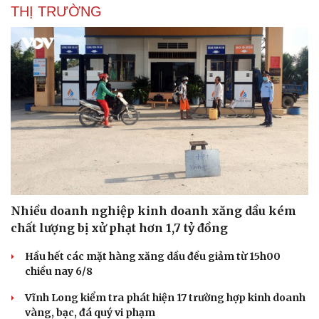
THỊ TRƯỜNG
Văn hóa
Giải trí
Sân khấu - Điện ảnh
Nghệ sĩ
Nhiều doanh nghiệp kinh doanh xăng dầu kém
Văn học
Thời trang
chất lượng bị xử phạt hơn 1,7 tỷ đồng
Âm nhạc
Sao Việt
Di sản
Hầu hết các mặt hàng xăng dầu đều giảm từ 15h00
chiều nay 6/8
Vĩnh Long kiểm tra phát hiện 17 trường hợp kinh doanh
vàng, bạc, đá quý vi phạm