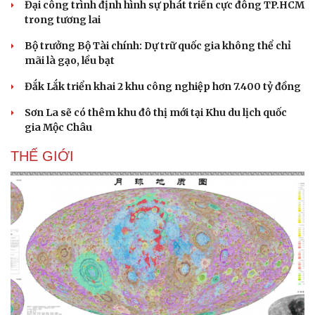
Đại công trình định hình sự phát triển cực đông TP.HCM
trong tương lai
Bộ trưởng Bộ Tài chính: Dự trữ quốc gia không thể chỉ
mãi là gạo, lều bạt
Sức khỏe
Đời sống
Đắk Lắk triển khai 2 khu công nghiệp hơn 7.400 tỷ đồng
Dinh dưỡng - món ngon
Nhà đẹp
Sơn La sẽ có thêm khu đô thị mới tại Khu du lịch quốc
Cây thuốc
Blog
gia Mộc Châu
Sản phụ khoa
Tình yêu - Gia đình
Nhi khoa
THẾ GIỚI
Nam khoa
Làm đẹp - giảm cân
Phòng mạch online
Ăn sạch sống khỏe