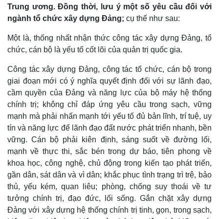
Trung ương. Đồng thời, lưu ý một số yêu cầu đối với
ngành tổ chức xây dựng Đảng;
cụ thể như sau:
Một là, thống nhất nhận thức công tác xây dựng Đảng, tổ
chức, cán bộ là yếu tố cốt lõi của quản trị quốc gia.
Công tác xây dựng Đảng, công tác tổ chức, cán bộ trong
giai đoạn mới có ý nghĩa quyết định đối với sự lãnh đạo,
cầm quyền của Đảng và năng lực của bộ máy hệ thống
chính trị; không chỉ đáp ứng yêu cầu trong sạch, vững
mạnh mà phải nhấn mạnh tới yếu tố đủ bản lĩnh, trí tuệ, uy
tín và năng lực để lãnh đạo đất nước phát triển nhanh, bền
vững. Cán bộ phải kiên định, sáng suốt về đường lối,
mạnh về thực thi, sắc bén trong dự báo, tiên phong về
khoa học, công nghệ, chủ động trong kiến tạo phát triển,
gần dân, sát dân và vì dân; khắc phục tình trạng trì trệ, bảo
thủ, yếu kém, quan liêu; phòng, chống suy thoái về tư
tưởng chính trị, đạo đức, lối sống. Gắn chặt xây dựng
Đảng với xây dựng hệ thống chính trị tinh, gọn, trong sạch,