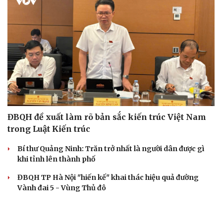
ĐBQH đề xuất làm rõ bản sắc kiến trúc Việt Nam
trong Luật Kiến trúc
Bí thư Quảng Ninh: Trăn trở nhất là người dân được gì
khi tỉnh lên thành phố
ĐBQH TP Hà Nội "hiến kế" khai thác hiệu quả đường
Vành đai 5 - Vùng Thủ đô
ĐBQH lo ngại áp lực cân đối vốn cho hai siêu dự án giao
thông gần 580.000 tỷ đồng