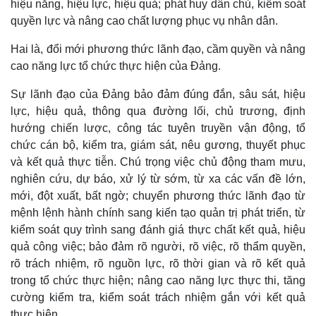
hiệu năng, hiệu lực, hiệu quả; phát huy dân chủ, kiểm soát
quyền lực và nâng cao chất lượng phục vụ nhân dân.
Hai là, đổi mới phương thức lãnh đạo, cầm quyền và nâng
cao năng lực tổ chức thực hiện của Đảng.
Sự lãnh đạo của Đảng bảo đảm đúng đắn, sâu sát, hiệu
lực, hiệu quả, thông qua đường lối, chủ trương, định
hướng chiến lược, công tác tuyên truyền vận động, tổ
chức cán bộ, kiểm tra, giám sát, nêu gương, thuyết phục
và kết quả thực tiễn. Chú trọng việc chủ động tham mưu,
nghiên cứu, dự báo, xử lý từ sớm, từ xa các vấn đề lớn,
mới, đột xuất, bất ngờ; chuyển phương thức lãnh đạo từ
Thế giới
Multimedia
mệnh lệnh hành chính sang kiến tạo quản trị phát triển, từ
Quan sát
Video
kiểm soát quy trình sang đánh giá thực chất kết quả, hiệu
Cuộc sống đó đây
Ảnh
quả công việc; bảo đảm rõ người, rõ việc, rõ thẩm quyền,
Hồ sơ
E-Magazine
Infographic
rõ trách nhiệm, rõ nguồn lực, rõ thời gian và rõ kết quả
trong tổ chức thực hiện; nâng cao năng lực thực thi, tăng
cường kiểm tra, kiểm soát trách nhiệm gắn với kết quả
thực hiện.