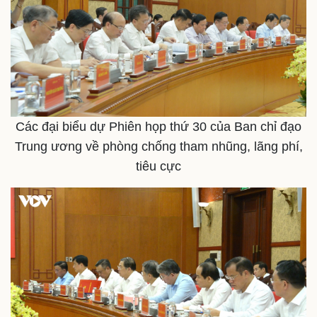
Các đại biểu dự Phiên họp thứ 30 của Ban chỉ đạo
Trung ương về phòng chống tham nhũng, lãng phí,
tiêu cực
Doanh nghiệp
Công nghệ
Thông tin doanh nghiệp
Sành điệu
Doanh nghiệp 24h
Tin Công nghệ
Doanh nhân
Trải nghiệm
Vì cộng đồng
Chuyển đổi số