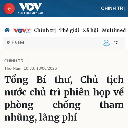
CHÍNH TRỊ
Chính trị
Thế giới
Xã hội
Multimedi
--°C
Hà Nội
CHÍNH TRỊ
Thứ Năm, 10:33, 18/06/2026
Chính trị
Xã hội
Tổng Bí thư, Chủ tịch
Đảng
Tin 24h
Tổ chức nhân sự
Dự báo thời tiết
nước chủ trì phiên họp về
Quốc hội
Giáo dục
Nhận diện sự thật
Dấu ấn VOV
phòng chống tham
Việc làm
Biển đảo
nhũng, lãng phí