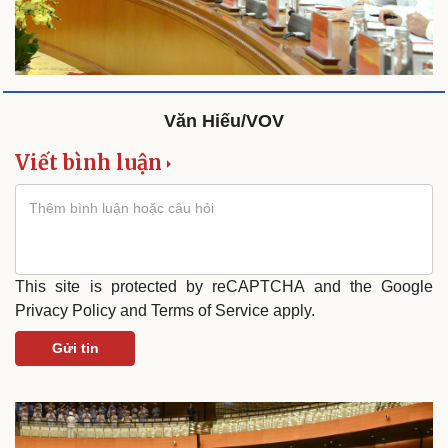
Văn Hiếu/VOV
Viết bình luận
This site is protected by reCAPTCHA and the Google
Privacy Policy
and
Terms of Service
apply.
Gửi tin
Sức khỏe
Đời sống
Dinh dưỡng - món ngon
Nhà đẹp