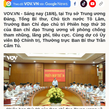
VOV.VN - Sáng nay (18/6), tại Trụ sở Trung ương
Đảng, Tổng Bí thư, Chủ tịch nước Tô Lâm,
Trưởng Ban Chỉ đạo chủ trì Phiên họp thứ 30
của Ban chỉ đạo Trung ương về phòng chống
tham nhũng, lãng phí, tiêu cực. Cùng dự có Ủy
viên Bộ Chính trị, Thường trực Ban Bí thư Trần
Cẩm Tú.
Thế giới
Multimedia
Quan sát
Video
Cuộc sống đó đây
Ảnh
Hồ sơ
E-Magazine