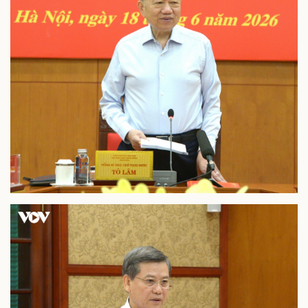
Pháp luật
Quân sự - Quốc phòng
Vụ án
Vũ khí
Tin nóng
Việt Nam
Tư vấn luật
Phân tích