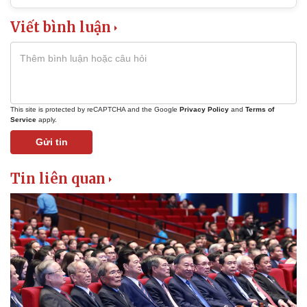
Viết bình luận
Pháp luật
Quân sự - Quốc phòng
Vụ án
Vũ khí
Tin nóng
Việt Nam
Tư vấn luật
Phân tích
This site is protected by reCAPTCHA and the Google
Privacy Policy
and
Terms of
Service
apply.
Gửi tin
Tin liên quan