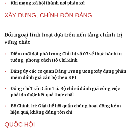
Tự cảnh giác trước tâm lý đám đông khi dùng mạng xã
hội
Khi mạng xã hội thành nơi phán xử
NHẬN DIỆN SỰ THẬT
Thành tựu nhân quyền ở Việt Nam: Sự thật được
chứng minh qua những số liệu cụ thể
Thực tiễn vận hành chính quyền ba cấp bác bỏ mọi luận
điệu xuyên tạc
Thủ đoạn xuyên tạc mới trên không gian mạng thời AI
Tự cảnh giác trước tâm lý đám đông khi dùng mạng xã
hội
Khi mạng xã hội thành nơi phán xử