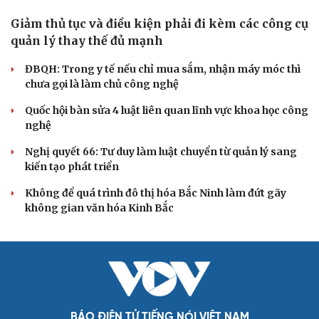
XÂY DỰNG, CHỈNH ĐỐN ĐẢNG
Đối ngoại linh hoạt dựa trên nền tảng chính trị
vững chắc
Điểm mới đột phá trong Chỉ thị số 07 về thực hành tư
tưởng, phong cách Hồ Chí Minh
Đảng ủy các cơ quan Đảng Trung ương xây dựng phần
mềm đánh giá cán bộ theo KPI
Đồng chí Trần Cẩm Tú: Bộ chỉ số đánh giá công việc
phải đo được kết quả thực chất
Bộ Chính trị: Giải thể hội quần chúng hoạt động kém
hiệu quả, không đúng tôn chỉ
QUỐC HỘI