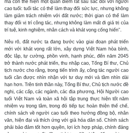
mà còn thể hiện một quan điểm rất sâu sắc đối với người
Thế giới
Multimedia
cao tuổi: tuổi tác có thể làm thay đổi sức lực, nhưng không
Quan sát
Video
làm giảm trách nhiệm với đất nước; thời gian có thể làm
Cuộc sống đó đây
Ảnh
thay đổi vị trí công tác, nhưng không làm mất đi giá trị của
Hồ sơ
E-Magazine
trí tuệ, kinh nghiệm, nhân cách và khát vọng cống hiến".
Infographic
Nêu rõ, đất nước ta đang bước vào giai đoạn phát triển
mới với khát vọng rất lớn, xây dựng Việt Nam hòa bình,
độc lập, tự cường, phồn vinh, hạnh phúc, đến năm 2045
trở thành nước phát triển, thu nhập cao, Tổng Bí thư, Chủ
tịch nước cho rằng, trong tiến trình ấy, công tác người cao
tuổi cần được nhìn nhận với tư duy mới và tầm nhìn dài
hạn hơn. Trên tinh thần này, Tổng Bí thư, Chủ tịch nước đề
nghị, các cấp, các ngành, các địa phương, Hội Người cao
tuổi Việt Nam và toàn xã hội tập trung thực hiện tốt năm
nhiệm vụ trọng tâm, trong đó tiếp tục hoàn thiện thể chế,
chính sách về người cao tuổi theo hướng đồng bộ, nhân
văn, hiện đại và thích ứng với già hóa dân số. Chính sách
phải bảo đảm tốt hơn quyền, lợi ích hợp pháp, chính đáng