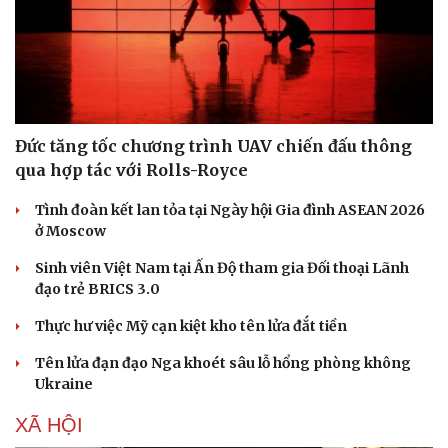
Doanh nghiệp
Công nghệ
Thông tin doanh nghiệp
Sành điệu
Đức tăng tốc chương trình UAV chiến đấu thông
Doanh nghiệp 24h
Tin Công nghệ
qua hợp tác với Rolls-Royce
Doanh nhân
Trải nghiệm
Vì cộng đồng
Chuyển đổi số
Tình đoàn kết lan tỏa tại Ngày hội Gia đình ASEAN 2026
ở Moscow
Sinh viên Việt Nam tại Ấn Độ tham gia Đối thoại Lãnh
đạo trẻ BRICS 3.0
Thực hư việc Mỹ cạn kiệt kho tên lửa đắt tiền
Tên lửa đạn đạo Nga khoét sâu lỗ hổng phòng không
Ukraine
XÃ HỘI