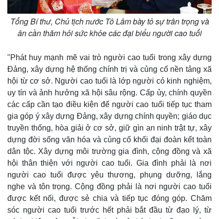
Tổng Bí thư, Chủ tịch nước Tô Lâm bày tỏ sự trân trọng và
ân cần thăm hỏi sức khỏe các đại biểu người cao tuổi
"Phát huy mạnh mẽ vai trò người cao tuổi trong xây dựng
Đảng, xây dựng hệ thống chính trị và củng cố nền tảng xã
hội từ cơ sở. Người cao tuổi là lớp người có kinh nghiệm,
uy tín và ảnh hưởng xã hội sâu rộng. Cấp ủy, chính quyền
các cấp cần tạo điều kiện để người cao tuổi tiếp tục tham
gia góp ý xây dựng Đảng, xây dựng chính quyền; giáo dục
Kinh tế
Thị trường
truyền thống, hòa giải ở cơ sở, giữ gìn an ninh trật tự, xây
dựng đời sống văn hóa và củng cố khối đại đoàn kết toàn
Bất động sản
Giá vàng
Khởi nghiệp
Tiêu dùng
dân tộc. Xây dựng môi trường gia đình, cộng đồng và xã
Tỷ giá
hội thân thiện với người cao tuổi. Gia đình phải là nơi
Chứng khoán
người cao tuổi được yêu thương, phụng dưỡng, lắng
Giá cà phê
nghe và tôn trọng. Cộng đồng phải là nơi người cao tuổi
được kết nối, được sẻ chia và tiếp tục đóng góp. Chăm
sóc người cao tuổi trước hết phải bắt đầu từ đạo lý, từ