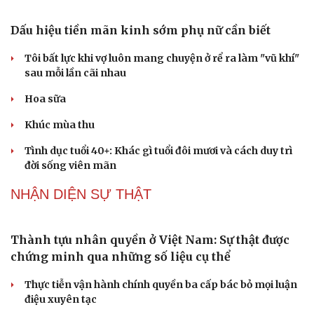
thay cán bộ đi gặp dân
QUỐC HỘI
Giảm thủ tục và điều kiện phải đi kèm các công cụ
quản lý thay thế đủ mạnh
ĐBQH: Trong y tế nếu chỉ mua sắm, nhận máy móc thì
chưa gọi là làm chủ công nghệ
Quốc hội bàn sửa 4 luật liên quan lĩnh vực khoa học công
nghệ
Nghị quyết 66: Tư duy làm luật chuyển từ quản lý sang
kiến tạo phát triển
Không để quá trình đô thị hóa Bắc Ninh làm đứt gãy
không gian văn hóa Kinh Bắc
PODCAST