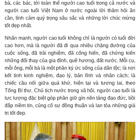
bà, các bác, tới toàn thể người cao tuổi trong cả nước và
người cao tuổi Việt Nam ở nước ngoài lời thăm hỏi ân
cần, tình cảm quý trọng sâu sắc và những lời chúc mừng
tốt đẹp nhất.
Nhấn mạnh, người cao tuổi không chỉ là người có tuổi đời
cao hơn, mà là người đã đi qua nhiều chặng đường của
cuộc sống, đã trải nghiệm, đã cống hiến, đã chứng kiến
những đổi thay của gia đình, quê hương, đất nước. Mỗi cụ,
mỗi ông, mỗi bà là một phần ký ức sống của dân tộc; là nơi
kết tinh kinh nghiệm, đạo lý, bản lĩnh và nhân cách; là
chiếc cầu nối giữa quá khứ, hiện tại và tương lai, theo
Tổng Bí thư, Chủ tịch nước trong xã hội, người cao tuổi là
lực lượng đặc biệt góp phần giữ gìn nền tảng đạo đức, bồi
đắp niềm tin, củng cố sự đồng thuận và lan tỏa những giá
trị tốt đẹp.