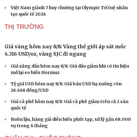
Việt Nam giành 7 huy chương tại Olympic Trí tuệ nhân
tạo quốc tế 2026
THỊ TRƯỜNG
Sức khỏe
Đời sống
Giá vàng hôm nay 8/8: Vàng thế giới áp sát mốc
Dinh dưỡng - món ngon
Nhà đẹp
Cây thuốc
Blog
4.316 USD/oz, vàng SJC đi ngang
Sản phụ khoa
Tình yêu - Gia đình
Nhi khoa
Giá xăng dầu hôm nay 8/8: Giá dầu giảm khi có tín hiệu