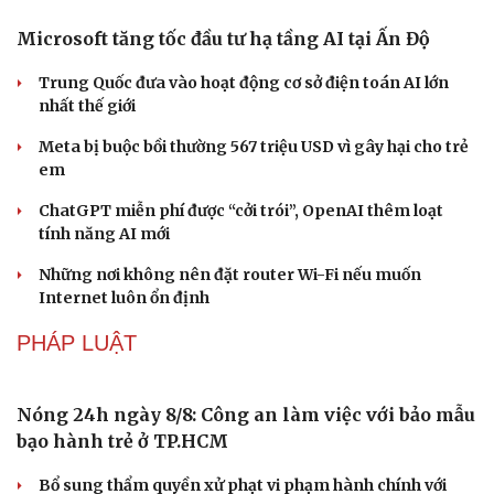
DU LỊCH
Công nghiệp giải trí "chắp cánh" cho điểm đến du
lịch Gia Lai
Hội chợ Du lịch quốc tế TP.HCM 2026 có quy mô lớn nhất
từ trước đến nay
Bảo tàng Tưởng niệm Hòa bình tại Nhật Bản đón lượng
khách kỷ lục
Du lịch biển Việt Nam: Muốn bứt phá phải vượt khỏi lợi
thế tự nhiên
Khách quốc tế đến Việt Nam 7 tháng 2026: Những con
số nổi bật
CÔNG NGHỆ