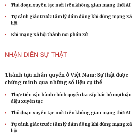
Dấu hiệu tiền mãn kinh sớm phụ nữ cần biết
Tôi bất lực khi vợ luôn mang chuyện ở rể ra làm "vũ khí"
sau mỗi lần cãi nhau
Hoa sữa
Khúc mùa thu
Tình dục tuổi 40+: Khác gì tuổi đôi mươi và cách duy trì
đời sống viên mãn
NHẬN DIỆN SỰ THẬT
Cải chính
Thành tựu nhân quyền ở Việt Nam: Sự thật được
chứng minh qua những số liệu cụ thể
Thực tiễn vận hành chính quyền ba cấp bác bỏ mọi luận
điệu xuyên tạc
Thủ đoạn xuyên tạc mới trên không gian mạng thời AI