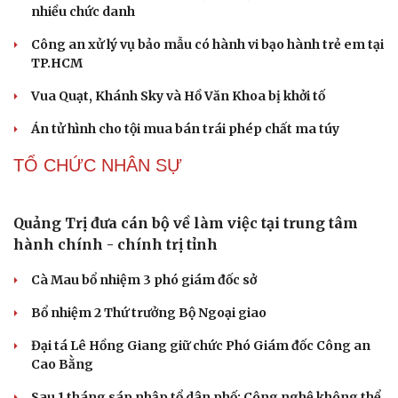
Microsoft tăng tốc đầu tư hạ tầng AI tại Ấn Độ
Trung Quốc đưa vào hoạt động cơ sở điện toán AI lớn
nhất thế giới
Meta bị buộc bồi thường 567 triệu USD vì gây hại cho trẻ
em
ChatGPT miễn phí được “cởi trói”, OpenAI thêm loạt
tính năng AI mới
Những nơi không nên đặt router Wi-Fi nếu muốn
Internet luôn ổn định
PHÁP LUẬT
Nóng 24h ngày 8/8: Công an làm việc với bảo mẫu
bạo hành trẻ ở TP.HCM
Bổ sung thẩm quyền xử phạt vi phạm hành chính với
nhiều chức danh