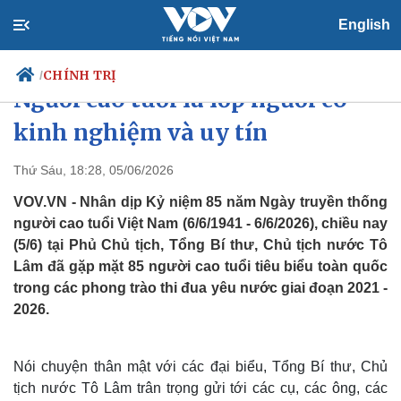
English
Tổng Bí thư, Chủ tịch nước:
CHÍNH TRỊ
/
Người cao tuổi là lớp người có
kinh nghiệm và uy tín
Chính trị
Xã hội
Thứ Sáu, 18:28, 05/06/2026
Đảng
Tin 24h
VOV.VN - Nhân dịp Kỷ niệm 85 năm Ngày truyền thống
Tổ chức nhân sự
Dự báo thời tiết
người cao tuổi Việt Nam (6/6/1941 - 6/6/2026), chiều nay
Quốc hội
Giáo dục
(5/6) tại Phủ Chủ tịch, Tổng Bí thư, Chủ tịch nước Tô
Nhận diện sự thật
Dấu ấn VOV
Lâm đã gặp mặt 85 người cao tuổi tiêu biểu toàn quốc
Việc làm
Biển đảo
trong các phong trào thi đua yêu nước giai đoạn 2021 -
2026.
Nói chuyện thân mật với các đại biểu, Tổng Bí thư, Chủ
tịch nước Tô Lâm trân trọng gửi tới các cụ, các ông, các