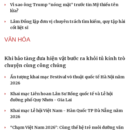
Đức tăng tốc chương trình UAV chiến đấu thông
qua hợp tác với Rolls-Royce
Tên lửa đạn đạo Nga khoét sâu lỗ hổng phòng không
Ukraine
Ban hành danh mục trang thiết bị phục vụ ứng phó tình
trạng khẩn cấp
Vì sao ông Trump “nóng mặt” trước tin Mỹ thiếu tên
lửa?
Lâm Đồng lập đơn vị chuyên trách tìm kiếm, quy tập hài
cốt liệt sĩ
VĂN HÓA