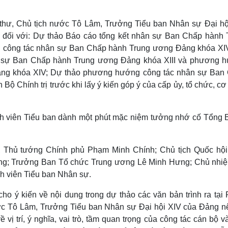
Lịch thi đấu bóng đá
Xe máy
Thế giới thể thao
Tư vấn
 thư, Chủ tịch nước Tô Lâm, Trưởng Tiểu ban Nhân sự Đại hộ
eSports
V
ến đối với: Dự thảo Báo cáo tổng kết nhân sự Ban Chấp hành 
Hậu trường
 công tác nhân sự Ban Chấp hành Trung ương Đảng khóa XI
Văn hóa
Giải trí
D
hân sự Ban Chấp hành Trung ương Đảng khóa XIII và phương 
Sân khấu - Điện ảnh
Nghệ sĩ
ảng khóa XIV; Dự thảo phương hướng công tác nhân sự Ban
Văn học
Thời trang
Bộ Chính trị trước khi lấy ý kiến góp ý của cấp ủy, tổ chức, c
Âm nhạc
Sao Việt
c
Di sản
, Thủ tướng Chính phủ Phạm Minh Chính; Chủ tịch Quốc hội
ng; Trưởng Ban Tổ chức Trung ương Lê Minh Hưng; Chủ nhi
h viên Tiểu ban Nhân sự.
cho ý kiến về nội dung trong dự thảo các văn bản trình ra tại
nước Tô Lâm, Trưởng Tiểu ban Nhân sự Đại hội XIV của Đảng nê
ề vị trí, ý nghĩa, vai trò, tầm quan trọng của công tác cán bộ v