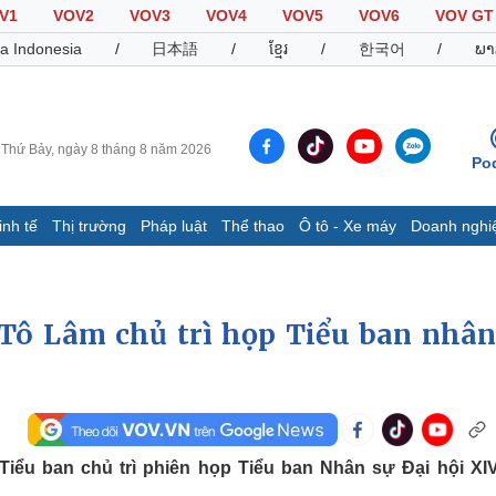
V1
VOV2
VOV3
VOV4
VOV5
VOV6
VOV GT
a Indonesia
/
日本語
/
ខ្មែរ
/
한국어
/
ພາ
Thứ Bảy, ngày 8 tháng 8 năm 2026
Po
inh tế
Thị trường
Pháp luật
Thể thao
Ô tô - Xe máy
Doanh nghi
Thế giới
Multimedia
K
Quan sát
Video
B
Cuộc sống đó đây
Ảnh
K
 Tô Lâm chủ trì họp Tiểu ban nhân
Hồ sơ
E-Magazine
Infographic
Thể thao
Ô tô - Xe máy
D
iểu ban chủ trì phiên họp Tiểu ban Nhân sự Đại hội XI
Bóng đá
Ô tô
T