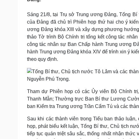
Tin nóng
Việt Nam
Tư vấn luật
Phân tích
Sáng 21/8, tại Trụ sở Trung ương Đảng, Tổng Bí
của Đảng đã chủ trì Phiên họp thứ hai cho ý ki
ương Đảng khóa XIII và xây dựng phương hướng
Sức khỏe
Đời sống
thảo Tờ trình Bộ Chính trị tổng kết công tác n
Dinh dưỡng - món ngon
Nhà đẹp
công tác nhân sự Ban Chấp hành Trung ương Đ
Cây thuốc
Blog
hành Trung ương Đảng khóa XIV để trình xin ý kiến 
Sản phụ khoa
Tình yêu - Gia đình
theo quy định.
Nhi khoa
Nam khoa
Làm đẹp - giảm cân
Phòng mạch online
Ăn sạch sống khỏe
Tham dự Phiên họp có các Ủy viên Bộ Chính trị
Cải chính
Thanh Mẫn; Thường trực Ban Bí thư Lương Cườ
ban Kiểm tra Trung ương Trần Cẩm Tú và các thàn
Sau khi các thành viên trong Tiểu ban thảo luận, 
họp, phát biểu kết luận, Tổng Bí thư, Chủ tịch 
tiếp tục quán triệt sâu sắc, thống nhất nhận thức v