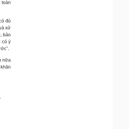
a toàn
 có đủ
 và xử
, bảo
 có ý
ước".
ơn nữa
ó khăn