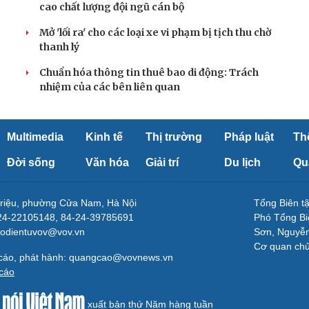
cao chất lượng đội ngũ cán bộ
Mở 'lối ra' cho các loại xe vi phạm bị tịch thu chờ
thanh lý
Chuẩn hóa thông tin thuê bao di động: Trách
nhiệm của các bên liên quan
Multimedia
Kinh tế
Thị trường
Pháp luật
Th
Đời sống
Văn hóa
Giải trí
Du lịch
Qu
Triệu, phường Cửa Nam, Hà Nội
Tổng Biên 
-24-22105148, 84-24-39785691
Phó Tổng Bi
aodientuvov@vov.vn
Sơn, Nguyễn
Cơ quan ch
 cáo, phát hành: quangcao@vovnews.vn
cáo
xuất bản thứ Năm hàng tuần