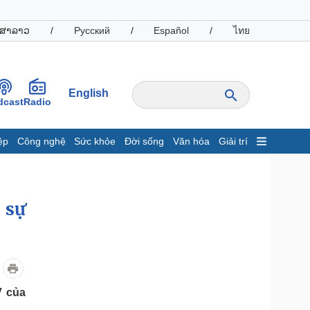
ສາລາວ
/
Русский
/
Español
/
ไทย
English
dcast
Radio
ệp
Công nghệ
Sức khỏe
Đời sống
Văn hóa
Giải trí
inh tế
Thị trường
ất động sản
Giá vàng
hởi nghiệp
Tiêu dùng
 sự
Tỷ giá
Chứng khoán
Giá cà phê
oanh nghiệp
Công nghệ
V của
hông tin doanh nghiệp
Sành điệu