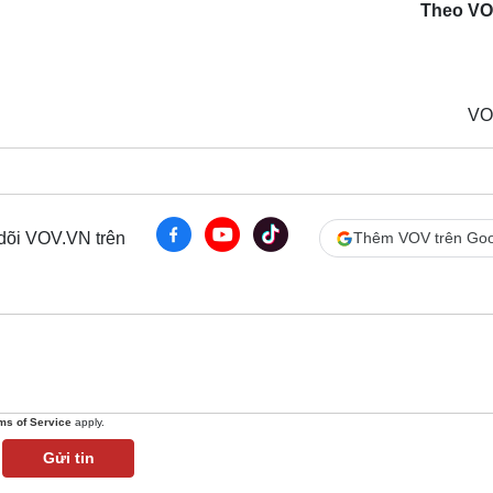
Theo VO
VO
 dõi VOV.VN trên
Thêm VOV trên Goo
ms of Service
apply.
Gửi tin