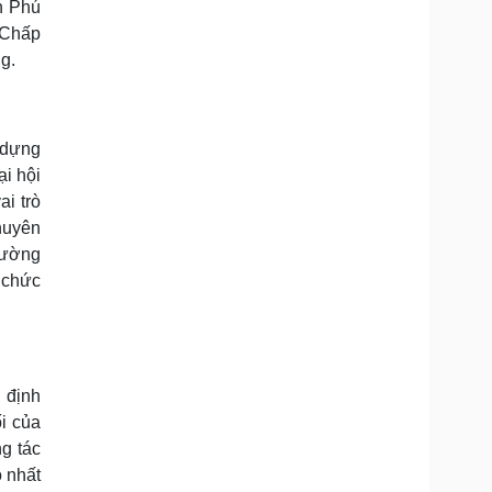
n Phú
 Chấp
g.
 dựng
i hội
ai trò
huyên
thường
 chức
 định
ối của
ng tác
 nhất