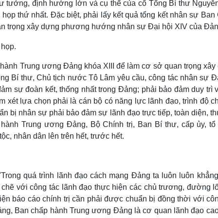
tư tưởng, định hướng lớn và cụ thể của cố Tổng Bí thư Nguyễ
họp thứ nhất. Đặc biệt, phải lấy kết quả tổng kết nhân sự Ban
an trọng xây dựng phương hướng nhân sự Đại hội XIV của Đản
p hành Trung ương Đảng khóa XIII để làm cơ sở quan trọng xây
g Bí thư, Chủ tịch nước Tô Lâm yêu cầu, công tác nhân sự Đạ
ảm sự đoàn kết, thống nhất trong Đảng; phải bảo đảm duy trì v
xét lựa chọn phải là cán bộ có năng lực lãnh đạo, trình độ c
uẩn bị nhân sự phải bảo đảm sự lãnh đạo trực tiếp, toàn diện, 
 hành Trung ương Đảng, Bộ Chính trị, Ban Bí thư, cấp ủy, tổ
ộc, nhân dân lên trên hết, trước hết.
Trong quá trình lãnh đạo cách mạng Đảng ta luôn luôn khẳng
 chẽ với công tác lãnh đạo thực hiện các chủ trương, đường l
hiện báo cáo chính trị cần phải được chuẩn bị đồng thời với cô
Đảng, Ban chấp hành Trung ương Đảng là cơ quan lãnh đạo cao