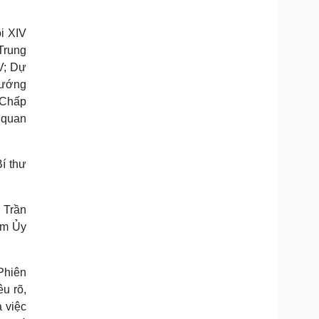
Doanh nghiệp 24h
Tin Công nghệ
Doanh nhân
Trải nghiệm
i XIV
ì cộng đồng
Chuyển đổi số
Trung
V; Dự
u lịch
Podcast
hướng
Tư vấn
Câu chuyện thời sự
 Chấp
Săn Tour
Đọc truyện đêm khuya
ơ quan
heck-in
Cửa sổ tình yêu
Kể chuyện cho bé
Hạt giống tâm hồn
 Trần
ệm Ủy
 Phiên
u rõ,
à việc