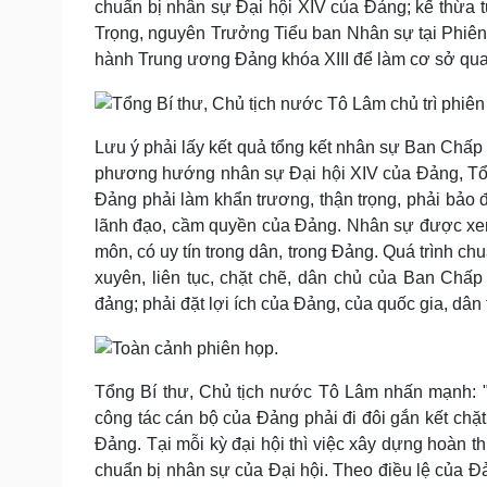
chuẩn bị nhân sự Đại hội XIV của Đảng; kế thừa 
Trọng, nguyên Trưởng Tiểu ban Nhân sự tại Phiên 
hành Trung ương Đảng khóa XIII để làm cơ sở qu
Lưu ý phải lấy kết quả tổng kết nhân sự Ban Chấ
phương hướng nhân sự Đại hội XIV của Đảng, Tổn
Đảng phải làm khẩn trương, thận trọng, phải bảo đ
lãnh đạo, cầm quyền của Đảng. Nhân sự được xem 
môn, có uy tín trong dân, trong Đảng. Quá trình ch
xuyên, liên tục, chặt chẽ, dân chủ của Ban Chấp
đảng; phải đặt lợi ích của Đảng, của quốc gia, dân t
Tổng Bí thư, Chủ tịch nước Tô Lâm nhấn mạnh: "
công tác cán bộ của Đảng phải đi đôi gắn kết chặt
Đảng. Tại mỗi kỳ đại hội thì việc xây dựng hoàn t
chuẩn bị nhân sự của Đại hội. Theo điều lệ của 