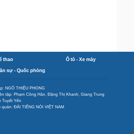
ể thao
Ô tô - Xe máy
ân sự - Quốc phòng
tập: NGÔ THIỆU PHONG
ên tập: Phạm Công Hân, Đặng Thị Khanh, Giang Trung
 Tuyết Yến
ủ quản: ĐÀI TIẾNG NÓI VIỆT NAM