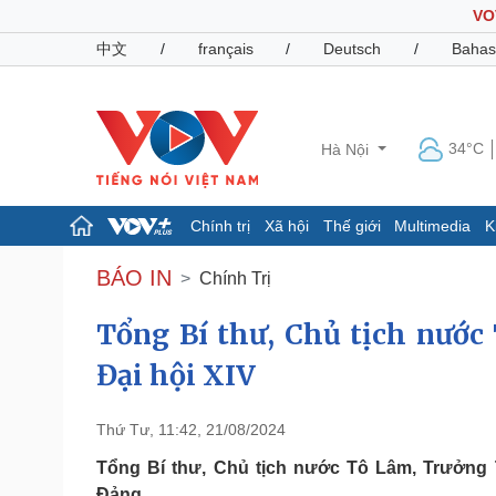
VO
中文
/
français
/
Deutsch
/
Bahas
34°C
Hà Nội
Chính trị
Xã hội
Thế giới
Multimedia
K
Chính trị
Xã hội
BÁO IN
Chính Trị
Đảng
Tin 24h
Tổ chức nhân sự
Dự báo thời tiết
Tổng Bí thư, Chủ tịch nước
Quốc hội
Giáo dục
Đại hội XIV
Nhận diện sự thật
Dấu ấn VOV
Việc làm
Biển đảo
Thứ Tư, 11:42, 21/08/2024
Pháp luật
Quân sự - Quốc phòng
Tổng Bí thư, Chủ tịch nước Tô Lâm, Trưởng T
Vụ án
Vũ khí
Đảng.