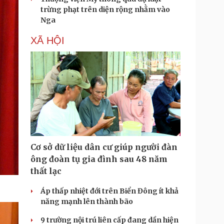
trừng phạt trên diện rộng nhằm vào
Nga
XÃ HỘI
Cơ sở dữ liệu dân cư giúp người đàn
ông đoàn tụ gia đình sau 48 năm
thất lạc
Áp thấp nhiệt đới trên Biển Đông ít khả
năng mạnh lên thành bão
9 trường nội trú liên cấp đang dần hiện