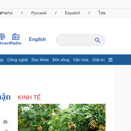
ສາລາວ
/
Русский
/
Español
/
ไทย
English
dcast
Radio
ệp
Công nghệ
Sức khỏe
Đời sống
Văn hóa
Giải trí
inh tế
Thị trường
ất động sản
Giá vàng
hởi nghiệp
Tiêu dùng
Tỷ giá
uận
KINH TẾ
Chứng khoán
Giá cà phê
oanh nghiệp
Công nghệ
hông tin doanh nghiệp
Sành điệu