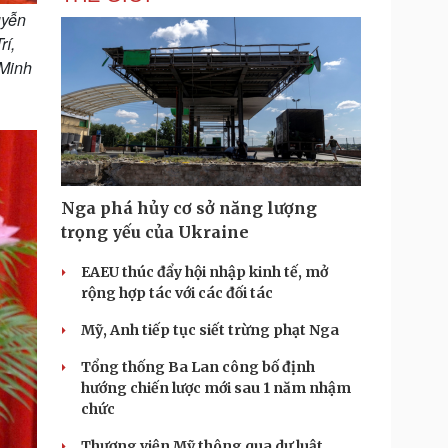
uyễn
í,
 Minh
Nga phá hủy cơ sở năng lượng
trọng yếu của Ukraine
EAEU thúc đẩy hội nhập kinh tế, mở
rộng hợp tác với các đối tác
Mỹ, Anh tiếp tục siết trừng phạt Nga
Tổng thống Ba Lan công bố định
hướng chiến lược mới sau 1 năm nhậm
chức
Thượng viện Mỹ thông qua dự luật