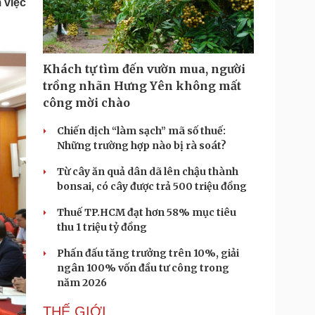
 việc
Doanh nghiệp 24h
Tin Công nghệ
Doanh nhân
Trải nghiệm
ì cộng đồng
Chuyển đổi số
Khách tự tìm đến vườn mua, người
u lịch
Podcast
trồng nhãn Hưng Yên không mất
Tư vấn
Câu chuyện thời sự
công mời chào
Săn Tour
Đọc truyện đêm khuya
heck-in
Cửa sổ tình yêu
Chiến dịch “làm sạch” mã số thuế:
Kể chuyện cho bé
Những trường hợp nào bị rà soát?
Hạt giống tâm hồn
Từ cây ăn quả dân dã lên chậu thành
bonsai, có cây được trả 500 triệu đồng
Thuế TP.HCM đạt hơn 58% mục tiêu
thu 1 triệu tỷ đồng
Phấn đấu tăng trưởng trên 10%, giải
ngân 100% vốn đầu tư công trong
năm 2026
THẾ GIỚI