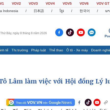
V1
VOV2
VOV3
VOV4
VOV5
VOV6
VOV GT
a Indonesia
/
日本語
/
ខ្មែរ
/
한국어
/
ພາ
Thứ Bảy, ngày 8 tháng 8 năm 2026
Po
inh tế
Thị trường
Pháp luật
Thể thao
Ô tô - Xe máy
Doanh nghi
Thế giới
Multimedia
K
Quan sát
Video
B
Cuộc sống đó đây
Ảnh
K
Hồ sơ
E-Magazine
 Tô Lâm làm việc với Hội đồng Lý l
Infographic
Thể thao
Ô tô - Xe máy
D
Bóng đá
Ô tô
T