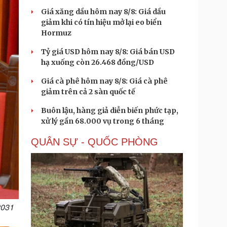
Giá xăng dầu hôm nay 8/8: Giá dầu
giảm khi có tín hiệu mở lại eo biển
Hormuz
Tỷ giá USD hôm nay 8/8: Giá bán USD
hạ xuống còn 26.468 đồng/USD
Giá cà phê hôm nay 8/8: Giá cà phê
giảm trên cả 2 sàn quốc tế
Buôn lậu, hàng giả diễn biến phức tạp,
xử lý gần 68.000 vụ trong 6 tháng
QUÂN SỰ - QUỐC PHÒNG
2031