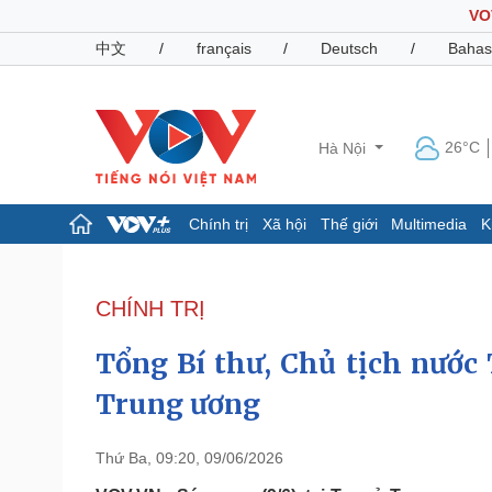
VO
中文
/
français
/
Deutsch
/
Bahas
26°C
Hà Nội
Chính trị
Xã hội
Thế giới
Multimedia
K
Chính trị
Xã hội
Đảng
Tin 24h
CHÍNH TRỊ
Tổ chức nhân sự
Dự báo thời tiết
Quốc hội
Giáo dục
Tổng Bí thư, Chủ tịch nước
Nhận diện sự thật
Dấu ấn VOV
Việc làm
Trung ương
Biển đảo
Pháp luật
Quân sự - Quốc phòng
Thứ Ba, 09:20, 09/06/2026
Vụ án
Vũ khí