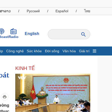
ສາລາວ
/
Русский
/
Español
/
ไทย
English
dcast
Radio
ệp
Công nghệ
Sức khỏe
Đời sống
Văn hóa
Giải trí
inh tế
Thị trường
KINH TẾ
ất động sản
Giá vàng
oát
hởi nghiệp
Tiêu dùng
Tỷ giá
Chứng khoán
Giá cà phê
oanh nghiệp
Công nghệ
hường
hông tin doanh nghiệp
Sành điệu
 thực