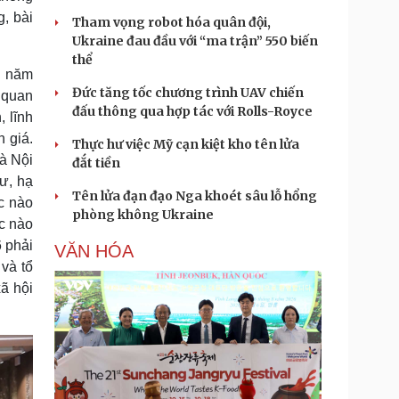
g, bài
Tham vọng robot hóa quân đội,
Ukraine đau đầu với “ma trận” 550 biến
thể
i năm
Đức tăng tốc chương trình UAV chiến
 quan
đấu thông qua hợp tác với Rolls-Royce
 lĩnh
 giá.
Thực hư việc Mỹ cạn kiệt kho tên lửa
Hà Nội
đắt tiền
cư, hạ
Tên lửa đạn đạo Nga khoét sâu lỗ hổng
ực nào
phòng không Ukraine
c nào
6 phải
VĂN HÓA
và tổ
ã hội