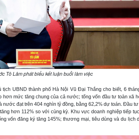
ớc Tô Lâm phát biểu kết luận buổi làm việc
 tịch UBND thành phố Hà Nội Vũ Đại Thắng cho biết, 6 thán
 hơn mức tăng chung của cả nước; tổng vốn đầu tư toàn xã hộ
à nước đạt trên 404 nghìn tỷ đồng, bằng 62,2% dự toán. Đầu t
, tăng hơn 112% so với cùng kỳ. Khu vực doanh nghiệp tiếp tụ
ổng vốn đăng ký tăng 145%; thương mại, tiêu dùng và du lịch d