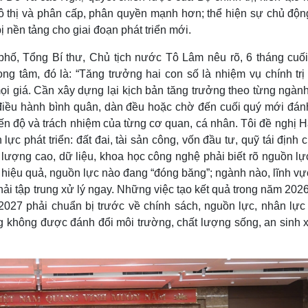
đô thị và phân cấp, phân quyền mạnh hơn; thể hiện sự chủ độn
 nền tảng cho giai đoạn phát triển mới.
 phố, Tổng Bí thư, Chủ tịch nước Tô Lâm nêu rõ, 6 tháng cuố
ng tâm, đó là: “Tăng trưởng hai con số là nhiệm vụ chính trị
i giá. Cần xây dựng lại kịch bản tăng trưởng theo từng ngành,
điều hành bình quân, dàn đều hoặc chờ đến cuối quý mới đánh
 tiến độ và trách nhiệm của từng cơ quan, cá nhân. Tôi đề nghị 
ực phát triển: đất đai, tài sản công, vốn đầu tư, quỹ tái định 
t lượng cao, dữ liệu, khoa học công nghệ phải biết rõ nguồn l
hiệu quả, nguồn lực nào đang “đóng băng”; ngành nào, lĩnh vự
phải tập trung xử lý ngay. Những việc tạo kết quả trong năm 202
2027 phải chuẩn bị trước về chính sách, nguồn lực, nhân lực 
g không được đánh đổi môi trường, chất lượng sống, an sinh x