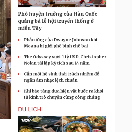
Phó huyện trưởng của Hàn Quốc
quảng bá lễ hội truyền thống ở
miền Tây
Phản ứng của Dwayne Johnson khi
Moana bị giới phê bình chê bai
The Odyssey vượt 1 tỷ USD, Christopher
Nolan tái lập kỳ tích sau 14 năm
Cần một hệ sinh thái trách nhiệm để
ngăn âm nhạc lệch chuẩn
Khi bảo tàng đưa hiện vật bước ra khỏi
tủ kính trò chuyện cùng công chúng
DU LỊCH