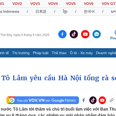
V1
VOV2
VOV3
VOV4
VOV5
VOV6
VOV GT
a Indonesia
/
日本語
/
ខ្មែរ
/
한국어
/
ພາ
Thứ Bảy, ngày 8 tháng 8 năm 2026
Po
inh tế
Thị trường
Pháp luật
Thể thao
Ô tô - Xe máy
Doanh nghi
Thế giới
Multimedia
K
Quan sát
Video
B
 Tô Lâm yêu cầu Hà Nội tổng rà s
Cuộc sống đó đây
Ảnh
K
Hồ sơ
E-Magazine
Infographic
Thể thao
Ô tô - Xe máy
D
h nước Tô Lâm tới thăm và chủ trì buổi làm việc với Ban T
Bóng đá
Ô tô
T
iệm vụ 6 tháng qua, các nhiệm vụ giải pháp nhằm đảm bảo