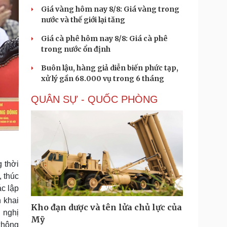
Giá vàng hôm nay 8/8: Giá vàng trong
nước và thế giới lại tăng
Giá cà phê hôm nay 8/8: Giá cà phê
trong nước ổn định
Buôn lậu, hàng giả diễn biến phức tạp,
xử lý gần 68.000 vụ trong 6 tháng
QUÂN SỰ - QUỐC PHÒNG
 thời
, thúc
ác lập
n khai
Kho đạn dược và tên lửa chủ lực của
 nghị
Mỹ
không