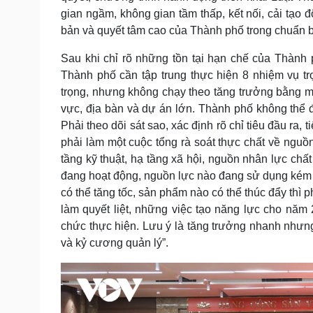
gian ngầm, không gian tầm thấp, kết nối, cải tạo 
bản và quyết tâm cao của Thành phố trong chuẩn bị
Sau khi chỉ rõ những tồn tại hạn chế của Thành
Thành phố cần tập trung thực hiện 8 nhiệm vụ trọ
trọng, nhưng không chạy theo tăng trưởng bằng mọ
vực, địa bàn và dự án lớn. Thành phố không thể 
Phải theo dõi sát sao, xác định rõ chỉ tiêu đầu ra,
phải làm một cuộc tổng rà soát thực chất về nguồn l
tầng kỹ thuật, hạ tầng xã hội, nguồn nhân lực chấ
đang hoạt động, nguồn lực nào đang sử dụng kém 
có thể tăng tốc, sản phẩm nào có thể thúc đẩy thì 
làm quyết liệt, những việc tạo năng lực cho năm 
chức thực hiện. Lưu ý là tăng trưởng nhanh nhưn
và kỷ cương quản lý”.