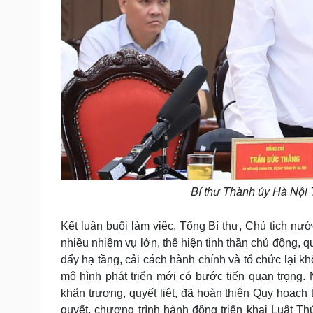
Bí thư Thành ủy Hà Nội T
Kết luận buổi làm việc, Tổng Bí thư, Chủ tịch nư
nhiều nhiệm vụ lớn, thể hiện tinh thần chủ động, quy
đẩy hạ tầng, cải cách hành chính và tổ chức lại kh
mô hình phát triển mới có bước tiến quan trọng. N
khẩn trương, quyết liệt, đã hoàn thiện Quy hoạch
quyết, chương trình hành động triển khai Luật Th