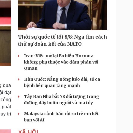
Thời sự quốc tế tối 8/8: Nga tìm cách
thử sự đoàn kết của NATO
Iran: Việc mở lại Eo biển Hormuz
không phụ thuộc vào đàm phán với
Oman
Hàn Quốc: Nắng nóng kéo dài, số ca
g qua
bệnh liên quan tăng mạnh
i đạt
Tây Ban Nha bắt 78 đối tượng trong
ư công
đường dây buôn người và ma túy
c phát
Malaysia cảnh báo rủi ro trẻ em kết
uy trì
bạn với AI
XÃ HỘI