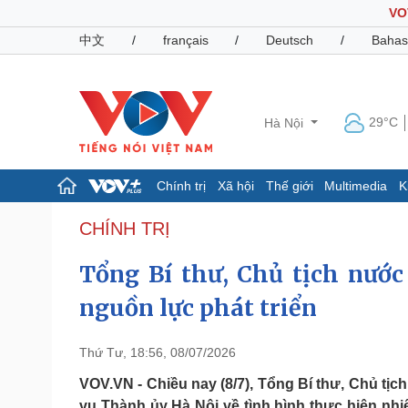
VO
中文
/
français
/
Deutsch
/
Bahas
29°C
Hà Nội
Chính trị
Xã hội
Thế giới
Multimedia
K
Chính trị
Xã hội
CHÍNH TRỊ
Đảng
Tin 24h
Tổng Bí thư, Chủ tịch nước
Tổ chức nhân sự
Dự báo thời tiết
Quốc hội
Giáo dục
nguồn lực phát triển
Nhận diện sự thật
Dấu ấn VOV
Việc làm
Biển đảo
Thứ Tư, 18:56, 08/07/2026
Pháp luật
Quân sự - Quốc phòng
VOV.VN - Chiều nay (8/7), Tổng Bí thư, Chủ tịc
Vụ án
Vũ khí
vụ Thành ủy Hà Nội về tình hình thực hiện nh