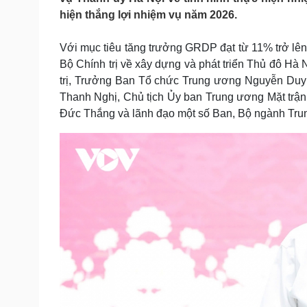
Tin nóng
Việt Nam
hiện thắng lợi nhiệm vụ năm 2026.
Tư vấn luật
Phân tích
Với mục tiêu tăng trưởng GRDP đạt từ 11% trở lên 
Bộ Chính trị về xây dựng và phát triển Thủ đô Hà
Sức khỏe
Đời sống
trị, Trưởng Ban Tổ chức Trung ương Nguyễn Du
Dinh dưỡng - món ngon
Nhà đẹp
Thanh Nghị, Chủ tịch Ủy ban Trung ương Mặt trận
Cây thuốc
Blog
Đức Thắng và lãnh đạo một số Ban, Bộ ngành Tru
Sản phụ khoa
Tình yêu - Gia đình
Nhi khoa
Nam khoa
Làm đẹp - giảm cân
Phòng mạch online
Ăn sạch sống khỏe
Cải chính