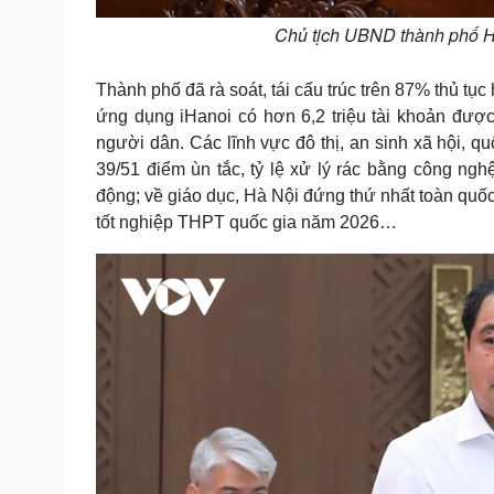
Chủ tịch UBND thành phố Hà
Thành phố đã rà soát, tái cấu trúc trên 87% thủ tục
ứng dụng iHanoi có hơn 6,2 triệu tài khoản được 
người dân. Các lĩnh vực đô thị, an sinh xã hội, q
39/51 điểm ùn tắc, tỷ lệ xử lý rác bằng công nghệ
động; về giáo dục, Hà Nội đứng thứ nhất toàn quốc 
tốt nghiệp THPT quốc gia năm 2026…