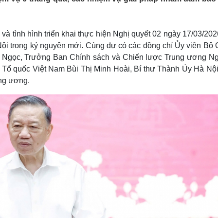
Lịch thi đấu bóng đá
Xe máy
Thế giới thể thao
Tư vấn
eSports
V
và tình hình triển khai thực hiện Nghị quyết 02 ngày 17/03/20
Hậu trường
 Nội trong kỷ nguyên mới. Cùng dự có các đồng chí Ủy viên Bộ 
Văn hóa
Giải trí
D
y Ngọc, Trưởng Ban Chính sách và Chiến lược Trung ương N
Sân khấu - Điện ảnh
Nghệ sĩ
 Tổ quốc Việt Nam Bùi Thị Minh Hoài, Bí thư Thành Ủy Hà Nội
Văn học
Thời trang
ng ương.
Âm nhạc
Sao Việt
c
Di sản