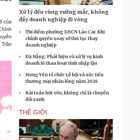
Doanh nghiệp 24h
Tin Công nghệ
Doanh nhân
Trải nghiệm
Xử lý đến cùng vướng mắc, không
ì cộng đồng
Chuyển đổi số
đẩy doanh nghiệp đi vòng
26 của
Chính
Thí điểm phường XHCN Lào Cai: Khi
u lịch
Podcast
guyễn
chính quyền xoay sở thủ tục thay
Tư vấn
Câu chuyện thời sự
 Trần
doanh nghiệp
Săn Tour
Đọc truyện đêm khuya
heck-in
Cửa sổ tình yêu
Đà Nẵng: Phát hiện và xử lý vụ kinh
Kể chuyện cho bé
doanh lô than hoạt tính nhập lậu
Hạt giống tâm hồn
Hưng Yên tổ chức Lễ hội và xúc tiến
thương mại nhãn lồng năm 2026
Bài toán hút vốn, không chỉ là chuyển
đổi xanh
THẾ GIỚI