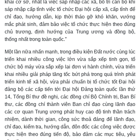
khai cơ sở, nhất là việc sáp nhập các xã, bố trí cán bộ khi
sáp nhập cấp tỉnh việc tổ chức Đại hội cấp xã, cấp tỉnh để
chỉ đạo, hướng dẫn, kịp thời tháo gỡ khó khăn, vướng
mắc phát sinh, đảm bảo việc tổ chức thực hiện theo đúng
chủ trương, định hướng của Trung ương và đồng bộ,
thống nhất trong toàn quốc.”
Một lần nữa nhấn mạnh, trong điều kiện Đất nước cùng lúc
Doanh nghiệp
Công nghệ
triển khai nhiều công việc lớn vừa sắp xếp tinh gọn, tổ
Thông tin doanh nghiệp
Sành điệu
chức bộ máy vừa sắp xếp lại đơn vị hành chính, vừa triển
Doanh nghiệp 24h
Tin Công nghệ
khai nhiều giải pháp tăng tốc bứt phá trong quá trình phát
Doanh nhân
Trải nghiệm
Vì cộng đồng
Chuyển đổi số
triển kinh tế xã hội, vừa phải chuẩn bị tổ chức tốt Đại hội
đảng bộ các cấp tiến tới Đại hội Đảng toàn quốc lần thứ
14, Tổng Bí thư đề nghị, các đồng chí Bộ Chính trị, Ban Bí
thư, các đồng chí thành viên Ban chỉ đạo cùng lãnh đạo
các cơ quan Trung ương phát huy cao độ tinh thần trách
nhiệm, dành thời gian, công sức thoả đáng để lãnh đạo,
chỉ đạo, kiểm tra, hướng dẫn, đôn đốc các công việc được
thực hiện theo đúng tiến độ, bảo đảm các mục tiêu, yêu