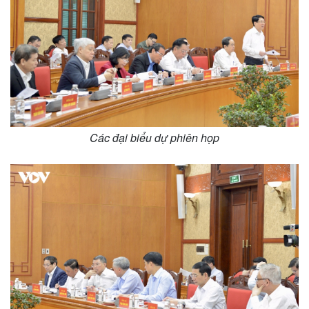
Các đại biểu dự phiên họp
Thể thao
Ô tô - Xe máy
Bóng đá
Ô tô
Lịch thi đấu bóng đá
Xe máy
Thế giới thể thao
Tư vấn
eSports