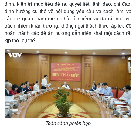
định, kiên trì mục tiêu đề ra, quyết liệt lãnh đạo, chỉ đạo,
định hướng cụ thể về nội dung yêu cầu và cách làm, và
các cơ quan tham mưu, chủ trì nhiệm vụ đã rất nỗ lực,
trách nhiệm khẩn trương, không ngại thách thức, áp lực để
hoàn thành các đề án hướng dẫn triển khai một cách rất
kịp thời cụ thể…
Kinh tế
Thị trường
Bất động sản
Giá vàng
Khởi nghiệp
Tiêu dùng
Tỷ giá
Chứng khoán
Giá cà phê
Toàn cảnh phiên họp