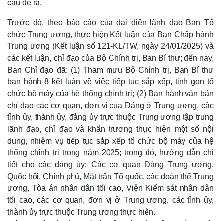
cầu đề ra.
Trước đó, theo báo cáo của đại diện lãnh đạo Ban Tổ
chức Trung ương, thực hiện Kết luận của Ban Chấp hành
Trung ương (Kết luận số 121-KL/TW, ngày 24/01/2025) và
các kết luận, chỉ đạo của Bộ Chính trị, Ban Bí thư; đến nay,
Ban Chỉ đạo đã: (1) Tham mưu Bộ Chính trị, Ban Bí thư
ban hành 8 kết luận về việc tiếp tục sắp xếp, tinh gọn tổ
chức bộ máy của hệ thống chính trị; (2) Ban hành văn bản
chỉ đạo các cơ quan, đơn vị của Đảng ở Trung ương, các
tỉnh ủy, thành ủy, đảng ủy trực thuộc Trung ương tập trung
lãnh đạo, chỉ đạo và khẩn trương thực hiện một số nội
dung, nhiệm vụ tiếp tục sắp xếp tổ chức bộ máy của hệ
thống chính trị trong năm 2025; trong đó, hướng dẫn chi
tiết cho các đảng ủy: Các cơ quan Đảng Trung ương,
Quốc hội, Chính phủ, Mặt trận Tổ quốc, các đoàn thể Trung
ương, Tòa án nhân dân tối cao, Viện Kiểm sát nhân dân
tối cao, các cơ quan, đơn vị ở Trung ương, các tỉnh ủy,
Sức khỏe
Đời sống
thành ủy trực thuộc Trung ương thực hiện.