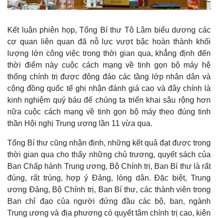
Thế giới
Multimedia
Kết luận phiên họp, Tổng Bí thư Tô Lâm biểu dương các
Quan sát
Video
Cuộc sống đó đây
Ảnh
cơ quan liên quan đã nỗ lực vượt bậc hoàn thành khối
Hồ sơ
E-Magazine
lượng lớn công việc trong thời gian qua, khẳng định đến
Infographic
thời điểm này cuộc cách mạng về tinh gọn bộ máy hệ
thống chính trị được đông đảo các tầng lớp nhân dân và
cộng đồng quốc tế ghi nhận đánh giá cao và đây chính là
kinh nghiệm quý báu để chúng ta triển khai sâu rộng hơn
nữa cuộc cách mạng về tinh gọn bộ máy theo đúng tinh
thần Hội nghị Trung ương lần 11 vừa qua.
Tổng Bí thư cũng nhận định, những kết quả đạt được trong
thời gian qua cho thấy những chủ trương, quyết sách của
Ban Chấp hành Trung ương, Bộ Chính trị, Ban Bí thư là rất
đúng, rất trúng, hợp ý Đảng, lòng dân. Đặc biệt, Trung
ương Đảng, Bộ Chính trị, Ban Bí thư, các thành viên trong
Ban chỉ đạo của người đứng đầu các bộ, ban, ngành
Trung ương và địa phương có quyết tâm chính trị cao, kiên