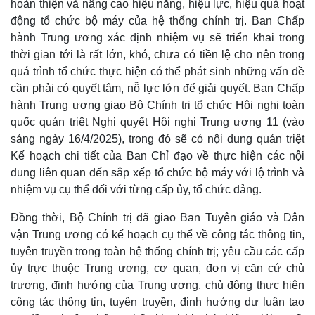
hoàn thiện và nâng cao hiệu năng, hiệu lực, hiệu quả hoạt
động tổ chức bộ máy của hệ thống chính trị. Ban Chấp
hành Trung ương xác định nhiệm vụ sẽ triển khai trong
thời gian tới là rất lớn, khó, chưa có tiền lệ cho nên trong
quá trình tổ chức thực hiện có thể phát sinh những vấn đề
cần phải có quyết tâm, nỗ lực lớn để giải quyết. Ban Chấp
hành Trung ương giao Bộ Chính trị tổ chức Hội nghị toàn
quốc quán triệt Nghị quyết Hội nghị Trung ương 11 (vào
sáng ngày 16/4/2025), trong đó sẽ có nội dung quán triệt
Kế hoạch chi tiết của Ban Chỉ đạo về thực hiện các nội
dung liên quan đến sắp xếp tổ chức bộ máy với lộ trình và
nhiệm vụ cụ thể đối với từng cấp ủy, tổ chức đảng.
Đồng thời, Bộ Chính trị đã giao Ban Tuyên giáo và Dân
Văn hóa
Giải trí
vận Trung ương có kế hoạch cụ thể về công tác thông tin,
Sân khấu - Điện ảnh
Nghệ sĩ
tuyên truyền trong toàn hệ thống chính trị; yêu cầu các cấp
Văn học
Thời trang
Âm nhạc
Sao Việt
ủy trực thuộc Trung ương, cơ quan, đơn vị căn cứ chủ
Di sản
trương, định hướng của Trung ương, chủ động thực hiện
công tác thông tin, tuyên truyền, định hướng dư luận tạo