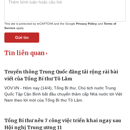
This site is protected by reCAPTCHA and the Google
Privacy Policy
and
Terms of
Service
apply.
Du lịch
Podcast
Gửi tin
Tư vấn
Câu chuyện thời sự
Săn Tour
Đọc truyện đêm khuya
Tin liên quan
check-in
Cửa sổ tình yêu
Kể chuyện cho bé
Hạt giống tâm hồn
Truyền thông Trung Quốc đăng tải rộng rãi bài
viết của Tổng Bí thư Tô Lâm
VOV.VN - Hôm nay (14/4), Tổng Bí thư, Chủ tịch nước Trung
Quốc Tập Cận Bình bắt đầu chuyến thăm cấp Nhà nước tới Việt
Nam theo lời mời của Tổng Bí thư Tô Lâm.
Tổng Bí thư nêu 7 công việc triển khai ngay sau
Hội nghị Trung ương 11