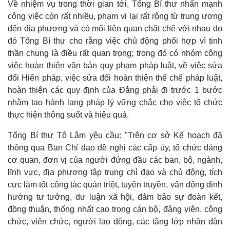
Về nhiệm vụ trong thời gian tới, Tổng Bí thư nhấn mạnh
công việc còn rất nhiều, phạm vi lại rất rộng từ trung ương
đến địa phương và có mối liên quan chặt chẽ với nhau do
đó Tổng Bí thư cho rằng việc chủ động phối hợp vì tinh
thần chung là điều rất quan trọng; trong đó có nhóm công
việc hoàn thiện văn bản quy phạm pháp luật, về việc sửa
đổi Hiến pháp, việc sửa đổi hoàn thiện thể chế pháp luật,
hoàn thiện các quy định của Đảng phải đi trước 1 bước
nhằm tạo hành lang pháp lý vững chắc cho việc tổ chức
thực hiện thông suốt và hiệu quả.
Tổng Bí thư Tô Lâm yêu cầu: "Trên cơ sở Kế hoạch đã
thông qua Ban Chỉ đạo đề nghị các cấp ủy, tổ chức đảng
cơ quan, đơn vị của người đứng đầu các ban, bộ, ngành,
lĩnh vực, địa phương tập trung chỉ đạo và chủ động, tích
cực làm tốt công tác quán triệt, tuyên truyền, vận động định
hướng tư tưởng, dư luận xã hội, đảm bảo sự đoàn kết,
đồng thuận, thống nhất cao trong cán bộ, đảng viên, công
chức, viên chức, người lao động, các tầng lớp nhân dân