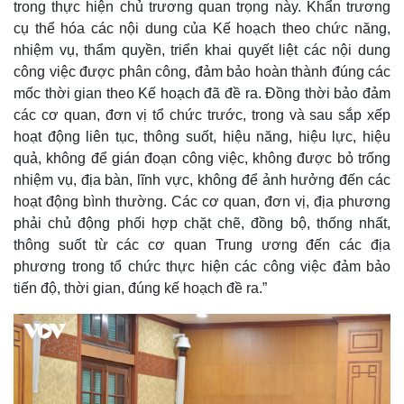
trong thực hiện chủ trương quan trọng này. Khẩn trương
cụ thể hóa các nội dung của Kế hoạch theo chức năng,
nhiệm vụ, thẩm quyền, triển khai quyết liệt các nội dung
công việc được phân công, đảm bảo hoàn thành đúng các
mốc thời gian theo Kế hoạch đã đề ra. Đồng thời bảo đảm
Pháp luật
Quân sự - Quốc phòng
các cơ quan, đơn vị tổ chức trước, trong và sau sắp xếp
Vụ án
Vũ khí
hoạt động liên tục, thông suốt, hiệu năng, hiệu lực, hiệu
Tin nóng
Việt Nam
quả, không để gián đoạn công việc, không được bỏ trống
Tư vấn luật
Phân tích
nhiệm vụ, địa bàn, lĩnh vực, không để ảnh hưởng đến các
hoạt động bình thường. Các cơ quan, đơn vị, địa phương
phải chủ động phối hợp chặt chẽ, đồng bộ, thống nhất,
thông suốt từ các cơ quan Trung ương đến các địa
phương trong tổ chức thực hiện các công việc đảm bảo
tiến độ, thời gian, đúng kế hoạch đề ra.”