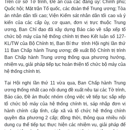
Dinh dưỡng - món ngon
Nhà đẹp
Trên cơ sở Tờ trình, Đề án của các đảng ủy: Chính phủ;
Cây thuốc
Blog
Quốc hội; Mặt trận Tổ quốc, các đoàn thể Trung ương; Tòa
Sản phụ khoa
Tình yêu - Gia đình
án nhân dân tối cao; Viện Kiểm sát nhân dân tối cao và ý
Nhi khoa
kiến của các cấp ủy, cơ quan, đơn vị trực thuộc Trung
Nam khoa
ương, Ban Chỉ đạo đã xây dựng Báo cáo về sắp xếp tổ
Làm đẹp - giảm cân
chức bộ máy của hệ thống chính trị theo Kết luận số 127-
Phòng mạch online
Ăn sạch sống khỏe
KL/TW của Bộ Chính trị, Ban Bí thư trình Hội nghị lần thứ
11 Ban Chấp hành Trung ương; đề xuất Bộ Chính trị trình
Ban Chấp hành Trung ương thông qua phương hướng,
nhiệm vụ, giải pháp tiếp tục hoàn thiện tổ chức bộ máy của
hệ thống chính trị.
Tại Hội nghị lần thứ 11 vừa qua, Ban Chấp hành Trung
ương thống nhất cao nội dung đề xuất nêu tại các Tờ trình,
Báo cáo, Đề án thuộc nhóm công việc về tiếp tục sắp xếp
tổ chức bộ máy của hệ thống chính trị, sáp nhập đơn vị
hành chính cấp tỉnh, cấp xã và tổ chức hệ thống chính
quyền địa phương 2 cấp; đồng thời, thông qua nhiều nội
dung cụ thể tiếp tục thực hiện các nhiệm vụ, giải pháp để