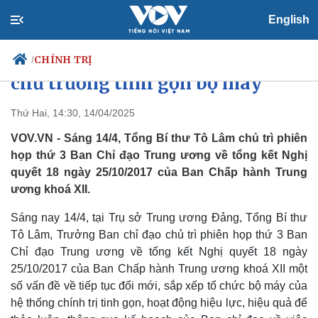
English
Tổng Bí thư: Đảm bảo sự đoàn
kết, đồng thuận khi thực hiện
CHÍNH TRỊ
/
chủ trương tinh gọn bộ máy
Thứ Hai, 14:30, 14/04/2025
Chính trị
Xã hội
VOV.VN - Sáng 14/4, Tổng Bí thư Tô Lâm chủ trì phiên
Đảng
Tin 24h
họp thứ 3 Ban Chỉ đạo Trung ương về tổng kết Nghị
Tổ chức nhân sự
Dự báo thời tiết
quyết 18 ngày 25/10/2017 của Ban Chấp hành Trung
Quốc hội
Giáo dục
ương khoá XII.
Nhận diện sự thật
Dấu ấn VOV
Việc làm
Sáng nay 14/4, tại Trụ sở Trung ương Đảng, Tổng Bí thư
Biển đảo
Tô Lâm, Trưởng Ban chỉ đạo chủ trì phiên họp thứ 3 Ban
Chỉ đạo Trung ương về tổng kết Nghị quyết 18 ngày
25/10/2017 của Ban Chấp hành Trung ương khoá XII một
số vấn đề về tiếp tục đổi mới, sắp xếp tổ chức bộ máy của
hệ thống chính trị tinh gọn, hoạt động hiệu lực, hiệu quả để