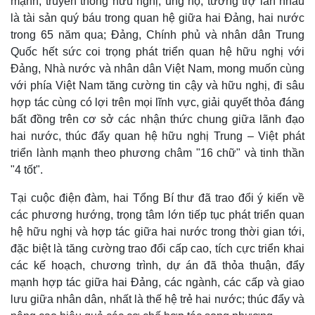
mạnh, truyền thống hữu nghị, ủng hộ, tương trợ lẫn nhau
là tài sản quý báu trong quan hệ giữa hai Đảng, hai nước
trong 65 năm qua; Đảng, Chính phủ và nhân dân Trung
Quốc hết sức coi trọng phát triển quan hệ hữu nghị với
Đảng, Nhà nước và nhân dân Việt Nam, mong muốn cùng
với phía Việt Nam tăng cường tin cậy và hữu nghị, đi sâu
hợp tác cùng có lợi trên mọi lĩnh vực, giải quyết thỏa đáng
bất đồng trên cơ sở các nhận thức chung giữa lãnh đạo
hai nước, thúc đẩy quan hệ hữu nghị Trung – Việt phát
triển lành mạnh theo phương châm "16 chữ" và tinh thần
"4 tốt".
Tại cuộc điện đàm, hai Tổng Bí thư đã trao đổi ý kiến về
các phương hướng, trọng tâm lớn tiếp tục phát triển quan
hệ hữu nghị và hợp tác giữa hai nước trong thời gian tới,
đặc biệt là tăng cường trao đổi cấp cao, tích cực triển khai
các kế hoạch, chương trình, dự án đã thỏa thuận, đẩy
mạnh hợp tác giữa hai Đảng, các ngành, các cấp và giao
lưu giữa nhân dân, nhất là thế hệ trẻ hai nước; thúc đẩy và