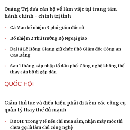
Án tử hình cho tội mua bán trái phép chất ma túy
Tuyên án chung thân người mẹ sát hại con ruột để trục
lợi tiền bảo hiểm
Giang hồ mạng “Tiến Bịp” lĩnh án 8 năm tù
Khởi tố cha dượng bạo hành con riêng của vợ
TỔ CHỨC NHÂN SỰ
Quảng Trị đưa cán bộ về làm việc tại trung tâm
hành chính - chính trị tỉnh
Cà Mau bổ nhiệm 3 phó giám đốc sở
Bổ nhiệm 2 Thứ trưởng Bộ Ngoại giao
Đại tá Lê Hồng Giang giữ chức Phó Giám đốc Công an
Cao Bằng
Sau 1 tháng sáp nhập tổ dân phố: Công nghệ không thể