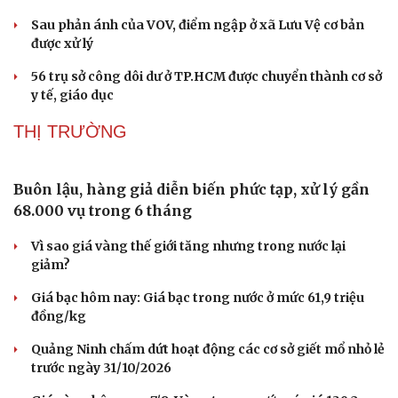
Thông tin doanh nghiệp
Sành điệu
Sau phản ánh của VOV, điểm ngập ở xã Lưu Vệ cơ bản
Doanh nghiệp 24h
Tin Công nghệ
được xử lý
Doanh nhân
Trải nghiệm
Vì cộng đồng
Chuyển đổi số
56 trụ sở công dôi dư ở TP.HCM được chuyển thành cơ sở
y tế, giáo dục
THỊ TRƯỜNG
Buôn lậu, hàng giả diễn biến phức tạp, xử lý gần