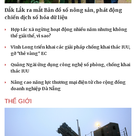
Đắk Lắk ra mắt Bản đồ số nông sản, phát động
chiến dịch số hóa dữ liệu
Hợp tác xã ngừng hoạt động nhiều năm nhưng không
thể giải thể, vì sao?
Vĩnh Long triển khai các giải pháp chống khai thác IUU,
gỡ "thẻ vàng" EC
Quảng Ngãi ứng dụng công nghệ số phòng, chống khai
thác IUU
Nâng cao năng lực thương mại điện tử cho cộng đồng
Thể thao
Ô tô - Xe máy
doanh nghiệp Đà Nẵng
Bóng đá
Ô tô
THẾ GIỚI
Lịch thi đấu bóng đá
Xe máy
Thế giới thể thao
Tư vấn
eSports
Hậu trường