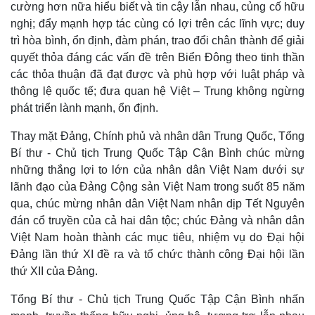
cường hơn nữa hiểu biết và tin cậy lẫn nhau, củng cố hữu
nghị; đẩy mạnh hợp tác cùng có lợi trên các lĩnh vực; duy
trì hòa bình, ổn định, đàm phán, trao đổi chân thành để giải
quyết thỏa đáng các vấn đề trên Biển Đông theo tinh thần
các thỏa thuận đã đạt được và phù hợp với luật pháp và
thông lệ quốc tế; đưa quan hệ Việt – Trung không ngừng
phát triển lành mạnh, ổn định.
Thay mặt Đảng, Chính phủ và nhân dân Trung Quốc, Tổng
Bí thư - Chủ tịch Trung Quốc Tập Cận Bình chúc mừng
những thắng lợi to lớn của nhân dân Việt Nam dưới sự
lãnh đạo của Đảng Cộng sản Việt Nam trong suốt 85 năm
qua, chúc mừng nhân dân Việt Nam nhân dịp Tết Nguyên
đán cổ truyền của cả hai dân tộc; chúc Đảng và nhân dân
Việt Nam hoàn thành các mục tiêu, nhiệm vụ do Đại hội
Thế giới
Multimedia
Đảng lần thứ XI đề ra và tổ chức thành công Đại hội lần
Quan sát
Video
thứ XII của Đảng.
Cuộc sống đó đây
Ảnh
Hồ sơ
E-Magazine
Tổng Bí thư - Chủ tịch Trung Quốc Tập Cận Bình nhấn
Infographic