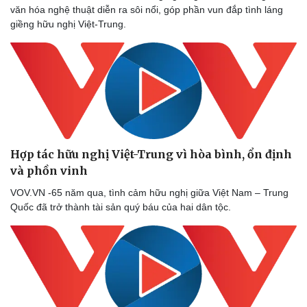
văn hóa nghệ thuật diễn ra sôi nổi, góp phần vun đắp tình láng
giềng hữu nghị Việt-Trung.
Pháp luật
Quân sự - Quốc phòng
Vụ án
Vũ khí
Hợp tác hữu nghị Việt-Trung vì hòa bình, ổn định
Tin nóng
Việt Nam
và phồn vinh
Tư vấn luật
Phân tích
VOV.VN -65 năm qua, tình cảm hữu nghị giữa Việt Nam – Trung
Quốc đã trở thành tài sản quý báu của hai dân tộc.