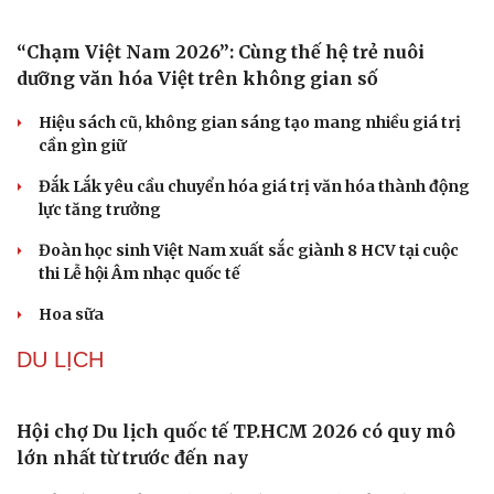
Khủng hoảng tên lửa Patriot đẩy NATO vào thế lưỡng
nan chiến lược
Mỹ bác thông tin thiếu hụt đạn dược sau nhiều tháng
giao tranh với Iran
Sức khỏe
Đời sống
Dinh dưỡng - món ngon
Nhà đẹp
Phê duyệt Kế hoạch bồi dưỡng kiến thức quốc phòng và
Cây thuốc
Blog
an ninh cho đối tượng 1
Sản phụ khoa
Tình yêu - Gia đình
VĂN HÓA
Nhi khoa
Nam khoa
Làm đẹp - giảm cân
Phòng mạch online
“Chạm Việt Nam 2026”: Cùng thế hệ trẻ nuôi
Ăn sạch sống khỏe
dưỡng văn hóa Việt trên không gian số
Hiệu sách cũ, không gian sáng tạo mang nhiều giá trị
cần gìn giữ
Đắk Lắk yêu cầu chuyển hóa giá trị văn hóa thành động
lực tăng trưởng
Đoàn học sinh Việt Nam xuất sắc giành 8 HCV tại cuộc