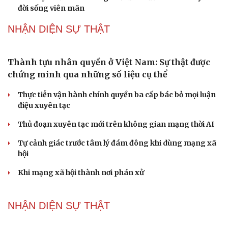
Tư vấn
Câu chuyện thời sự
Dấu hiệu tiền mãn kinh sớm phụ nữ cần biết
Săn Tour
Đọc truyện đêm khuya
check-in
Cửa sổ tình yêu
Tôi bất lực khi vợ luôn mang chuyện ở rể ra làm "vũ khí"
Kể chuyện cho bé
sau mỗi lần cãi nhau
Hạt giống tâm hồn
Hoa sữa
Khúc mùa thu
Tình dục tuổi 40+: Khác gì tuổi đôi mươi và cách duy trì
đời sống viên mãn
NHẬN DIỆN SỰ THẬT
Thành tựu nhân quyền ở Việt Nam: Sự thật được
chứng minh qua những số liệu cụ thể
Thực tiễn vận hành chính quyền ba cấp bác bỏ mọi luận
điệu xuyên tạc