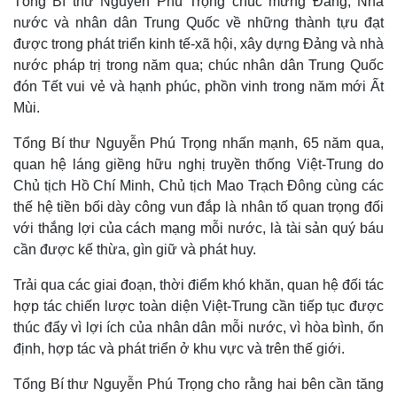
Tổng Bí thư Nguyễn Phú Trọng chúc mừng Đảng, Nhà
nước và nhân dân Trung Quốc về những thành tựu đạt
được trong phát triển kinh tế-xã hội, xây dựng Đảng và nhà
nước pháp trị trong năm qua; chúc nhân dân Trung Quốc
đón Tết vui vẻ và hạnh phúc, phồn vinh trong năm mới Ất
Mùi.
Tổng Bí thư Nguyễn Phú Trọng nhấn mạnh, 65 năm qua,
quan hệ láng giềng hữu nghị truyền thống Việt-Trung do
Chủ tịch Hồ Chí Minh, Chủ tịch Mao Trạch Đông cùng các
thế hệ tiền bối dày công vun đắp là nhân tố quan trọng đối
với thắng lợi của cách mạng mỗi nước, là tài sản quý báu
cần được kế thừa, gìn giữ và phát huy.
Trải qua các giai đoạn, thời điểm khó khăn, quan hệ đối tác
hợp tác chiến lược toàn diện Việt-Trung cần tiếp tục được
thúc đẩy vì lợi ích của nhân dân mỗi nước, vì hòa bình, ổn
định, hợp tác và phát triển ở khu vực và trên thế giới.
Tổng Bí thư Nguyễn Phú Trọng cho rằng hai bên cần tăng