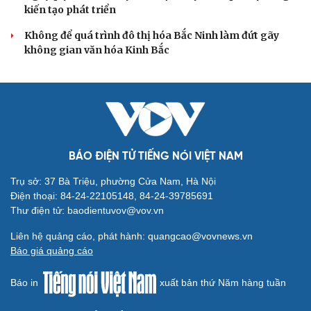
Giảm thủ tục và điều kiện phải đi kèm các công cụ
quản lý thay thế đủ mạnh
ĐBQH: Trong y tế nếu chỉ mua sắm, nhận máy móc thì
chưa gọi là làm chủ công nghệ
Quốc hội bàn sửa 4 luật liên quan lĩnh vực khoa học công
nghệ
Nghị quyết 66: Tư duy làm luật chuyển từ quản lý sang
kiến tạo phát triển
Không để quá trình đô thị hóa Bắc Ninh làm đứt gãy
không gian văn hóa Kinh Bắc
BÁO ĐIỆN TỬ TIẾNG NÓI VIỆT NAM