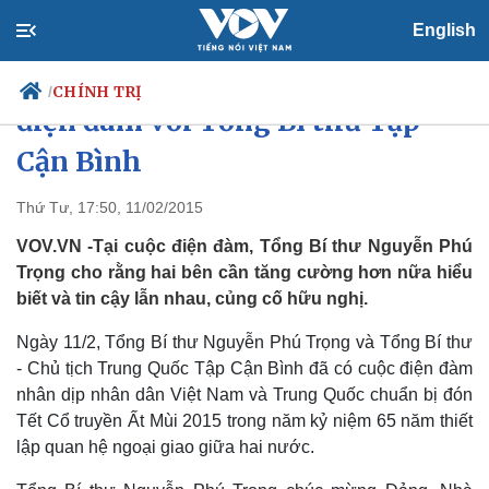
English
Tổng Bí thư Nguyễn Phú Trọng
CHÍNH TRỊ
/
điện đàm với Tổng Bí thư Tập
Cận Bình
Chính trị
Xã hội
Thứ Tư, 17:50, 11/02/2015
Đảng
Tin 24h
VOV.VN -Tại cuộc điện đàm, Tổng Bí thư Nguyễn Phú
Tổ chức nhân sự
Dự báo thời tiết
Trọng cho rằng hai bên cần tăng cường hơn nữa hiểu
Quốc hội
Giáo dục
biết và tin cậy lẫn nhau, củng cố hữu nghị.
Nhận diện sự thật
Dấu ấn VOV
Việc làm
Ngày 11/2, Tổng Bí thư Nguyễn Phú Trọng và Tổng Bí thư
Biển đảo
- Chủ tịch Trung Quốc Tập Cận Bình đã có cuộc điện đàm
nhân dịp nhân dân Việt Nam và Trung Quốc chuẩn bị đón
Tết Cổ truyền Ất Mùi 2015 trong năm kỷ niệm 65 năm thiết
lập quan hệ ngoại giao giữa hai nước.