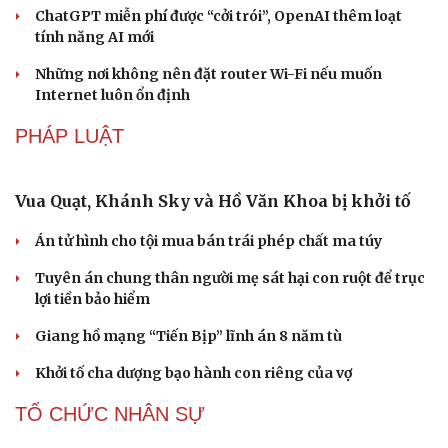
CÔNG NGHỆ
Microsoft tăng tốc đầu tư hạ tầng AI tại Ấn Độ
Trung Quốc đưa vào hoạt động cơ sở điện toán AI lớn
nhất thế giới
Meta bị buộc bồi thường 567 triệu USD vì gây hại cho trẻ
em
ChatGPT miễn phí được “cởi trói”, OpenAI thêm loạt
tính năng AI mới
Những nơi không nên đặt router Wi-Fi nếu muốn
Internet luôn ổn định
Văn hóa
Giải trí
Sân khấu - Điện ảnh
Nghệ sĩ
PHÁP LUẬT
Văn học
Thời trang
Âm nhạc
Sao Việt
Di sản
Vua Quạt, Khánh Sky và Hồ Văn Khoa bị khởi tố