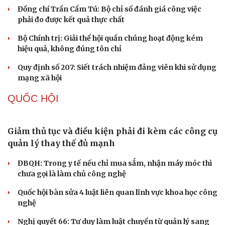
Khi mạng xã hội thành nơi phán xử
XÂY DỰNG, CHỈNH ĐỐN ĐẢNG
Điểm mới đột phá trong Chỉ thị số 07 về thực
hành tư tưởng, phong cách Hồ Chí Minh
Cải chính
Đảng ủy các cơ quan Đảng Trung ương xây dựng phần
mềm đánh giá cán bộ theo KPI
Đồng chí Trần Cẩm Tú: Bộ chỉ số đánh giá công việc
phải đo được kết quả thực chất
Bộ Chính trị: Giải thể hội quần chúng hoạt động kém
hiệu quả, không đúng tôn chỉ
Quy định số 207: Siết trách nhiệm đảng viên khi sử dụng
mạng xã hội
QUỐC HỘI