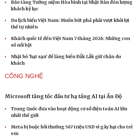
thi Lễ hội Âm nhạc quốc tế
Hoa sữa
DU LỊCH
Hội chợ Du lịch quốc tế TP.HCM 2026 có quy mô
lớn nhất từ trước đến nay
Bảo tàng Tưởng niệm Hòa bình tại Nhật Bản đón lượng
khách kỷ lục
Du lịch biển Việt Nam: Muốn bứt phá phải vượt khỏi lợi
thế tự nhiên
Khách quốc tế đến Việt Nam 7 tháng 2026: Những con
số nổi bật
Nhặt bỏ 'hạt sạn' để làng biển Đắk Lắk giữ chân du
khách