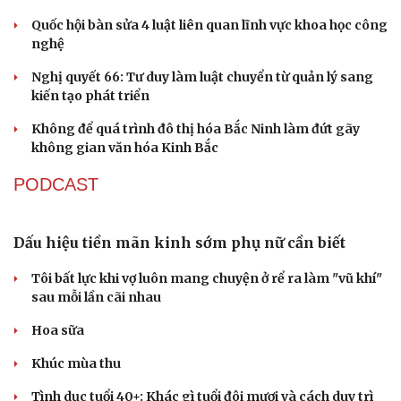
thay cán bộ đi gặp dân
QUỐC HỘI
Giảm thủ tục và điều kiện phải đi kèm các công cụ
quản lý thay thế đủ mạnh
ĐBQH: Trong y tế nếu chỉ mua sắm, nhận máy móc thì
chưa gọi là làm chủ công nghệ
Quốc hội bàn sửa 4 luật liên quan lĩnh vực khoa học công
nghệ
Nghị quyết 66: Tư duy làm luật chuyển từ quản lý sang
kiến tạo phát triển
Không để quá trình đô thị hóa Bắc Ninh làm đứt gãy
không gian văn hóa Kinh Bắc
PODCAST
Du lịch
Podcast