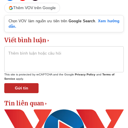
Thêm VOV trên Google
Kinh tế
Thị trường
Bất động sản
Giá vàng
Chọn VOV làm nguồn ưu tiên trên
Google Search
.
Xem hướng
Khởi nghiệp
Tiêu dùng
dẫn.
Tỷ giá
Chứng khoán
Viết bình luận
Giá cà phê
This site is protected by reCAPTCHA and the Google
Privacy Policy
and
Terms of
Service
apply.
Gửi tin
Tin liên quan