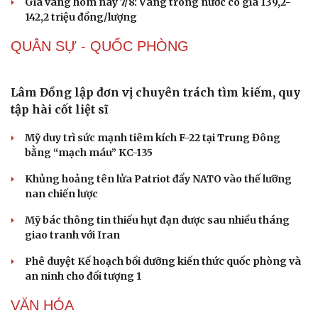
68.000 vụ trong 6 tháng
Vì sao giá vàng thế giới tăng nhưng trong nước lại
giảm?
Giá bạc hôm nay: Giá bạc trong nước ở mức 61,9 triệu
đồng/kg
Quảng Ninh chấm dứt hoạt động các cơ sở giết mổ nhỏ lẻ
trước ngày 31/10/2026
Giá vàng hôm nay 7/8: Vàng trong nước có giá 139,2-
142,2 triệu đồng/lượng
QUÂN SỰ - QUỐC PHÒNG
Lâm Đồng lập đơn vị chuyên trách tìm kiếm, quy
tập hài cốt liệt sĩ
Mỹ duy trì sức mạnh tiêm kích F-22 tại Trung Đông
bằng “mạch máu” KC-135