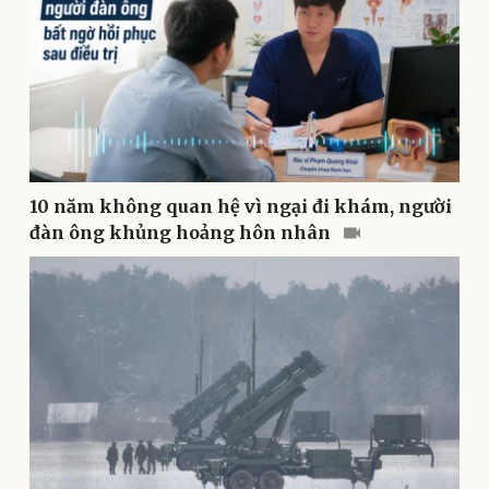
Pháp luật
Quân sự - Quốc phòng
10 năm không quan hệ vì ngại đi khám, người
Vụ án
Vũ khí
đàn ông khủng hoảng hôn nhân
Tin nóng
Việt Nam
Tư vấn luật
Phân tích