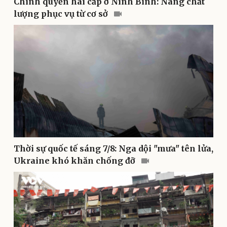
Chính quyền hai cấp ở Ninh Bình: Nâng chất
lượng phục vụ từ cơ sở
Sức khỏe
Đời sống
Dinh dưỡng - món ngon
Nhà đẹp
Cây thuốc
Blog
Sản phụ khoa
Tình yêu - Gia đình
Nhi khoa
Nam khoa
Làm đẹp - giảm cân
Phòng mạch online
Ăn sạch sống khỏe
Thời sự quốc tế sáng 7/8: Nga dội "mưa" tên lửa,
Ukraine khó khăn chống đỡ