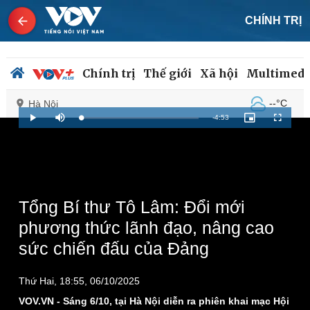
CHÍNH TRỊ
Chính trị
Thế giới
Xã hội
Multimedi
--°C
Hà Nội
Remaining
-
4:53
Loaded
:
Play
Mute
Picture-
Fullscreen
2.04%
in-
Picture
Time
Chính trị
Xã hội
Đảng
Tin 24h
Tổ chức nhân sự
Dự báo thời tiết
Tổng Bí thư Tô Lâm: Đổi mới
Quốc hội
Giáo dục
phương thức lãnh đạo, nâng cao
Nhận diện sự thật
Dấu ấn VOV
sức chiến đấu của Đảng
Việc làm
Biển đảo
Thứ Hai, 18:55, 06/10/2025
VOV.VN - Sáng 6/10, tại Hà Nội diễn ra phiên khai mạc Hội