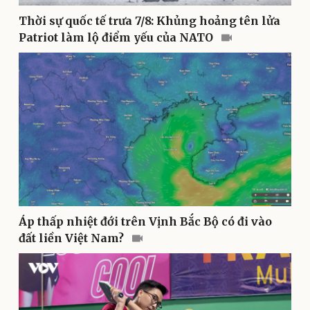
Thời sự quốc tế trưa 7/8: Khủng hoảng tên lửa
Patriot làm lộ điểm yếu của NATO
Thể thao
Ô tô - Xe máy
Bóng đá
Ô tô
Lịch thi đấu bóng đá
Xe máy
Thế giới thể thao
Tư vấn
eSports
Hậu trường
Áp thấp nhiệt đới trên Vịnh Bắc Bộ có đi vào
đất liền Việt Nam?