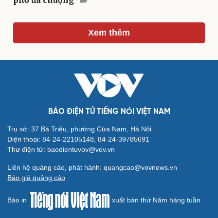
phố ưa chuộng
Du lịch
Podcast
Xem thêm
Tư vấn
Câu chuyện thời sự
Săn Tour
Đọc truyện đêm khuya
check-in
Cửa sổ tình yêu
Kể chuyện cho bé
Hạt giống tâm hồn
BÁO ĐIỆN TỬ TIẾNG NÓI VIỆT NAM
Trụ sở: 37 Bà Triệu, phường Cửa Nam, Hà Nội
Điện thoại: 84-24-22105148, 84-24-39785691
Thư điện tử: baodientuvov@vov.vn
Liên hệ quảng cáo, phát hành: quangcao@vovnews.vn
Báo giá quảng cáo
Báo in
xuất bản thứ Năm hàng tuần