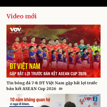
Video mới
Kinh tế
Thị trường
Bất động sản
Giá vàng
Khởi nghiệp
Tiêu dùng
Tỷ giá
Chứng khoán
Giá cà phê
Tin bóng đá 7-8: ĐT Việt Nam gặp bất lợi trước
bán kết ASEAN Cup 2026