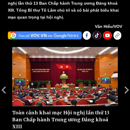
nghị lần thứ 13 Ban Chấp hành Trung ương Đảng khoá
XIII. Tổng Bí thư Tô Lâm chủ trì và có bài phát biểu khai
mạc quan trọng tại hội nghị.
Văn Hiếu/VOV
ên
T
I
c
Thế giới
Multimedia
Quan sát
Video
Cuộc sống đó đây
Ảnh
Hồ sơ
E-Magazine
Infographic
Toàn cảnh khai mạc Hội nghị lần thứ 13
Ban Chấp hành Trung ương Đảng khoá
XIII