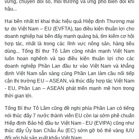
vững, chuyển đổi số, môi trường và ứng phó biến đổi khí
hậu...
Hai bên nhất trí khai thác hiệu quả Hiệp định Thương mại
tự do Việt Nam – EU (EVFTA), tạo điều kiện thuận lợi cho
doanh nghiệp hai bên đẩy mạnh quảng bá, tìm kiếm cơ hội
hợp tác, nhất là trong các lĩnh vực nông sản, hàng tiêu
dùng... Tổng Bí thư Tô Lâm cũng nhấn mạnh Việt Nam
luôn hoan nghênh và tạo điều kiện thuận lợi cho các
doanh nghiệp Phần Lan đầu tư vào Việt Nam và khẳng
định Việt Nam sẵn sàng cùng Phần Lan làm cầu nối tiếp
cận thị trường EU – ASEAN, và thúc đẩy hợp tác Việt Nam
- EU, Phần Lan – ASEAN phát triển mạnh mẽ hơn trong
thời gian tới.
Tổng Bí thư Tô Lâm cũng đề nghị phía Phần Lan có tiếng
nói thúc đẩy 7 nước thành viên EU còn lại sớm phê chuẩn
Hiệp định Bảo hộ đầu tư Việt Nam - EU (EVIPA) cũng như
thúc đẩy Ủy ban Châu Âu (EC) sớm gỡ bỏ thẻ vàng IUU
đối với hải sản xuất khẩu Việt Nam.