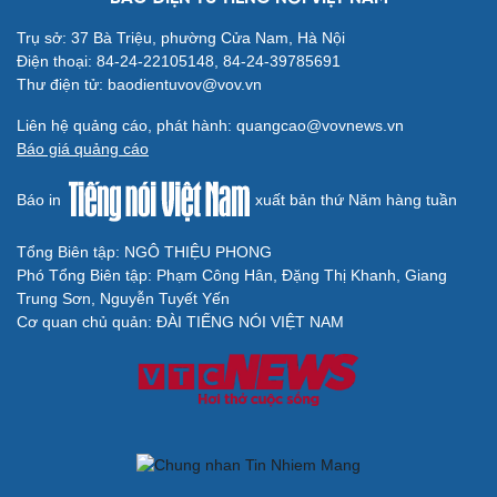
kiến tạo phát triển
Không để quá trình đô thị hóa Bắc Ninh làm đứt gãy
không gian văn hóa Kinh Bắc
BÁO ĐIỆN TỬ TIẾNG NÓI VIỆT NAM
Trụ sở: 37 Bà Triệu, phường Cửa Nam, Hà Nội
Điện thoại: 84-24-22105148, 84-24-39785691
Thư điện tử: baodientuvov@vov.vn
Liên hệ quảng cáo, phát hành: quangcao@vovnews.vn
Báo giá quảng cáo
Báo in
xuất bản thứ Năm hàng tuần
Tổng Biên tập: NGÔ THIỆU PHONG