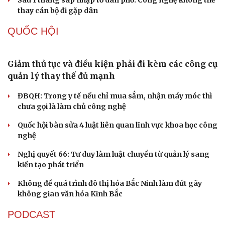
Quảng Trị đưa cán bộ về làm việc tại trung tâm
hành chính - chính trị tỉnh
Cà Mau bổ nhiệm 3 phó giám đốc sở
Bổ nhiệm 2 Thứ trưởng Bộ Ngoại giao
Đại tá Lê Hồng Giang giữ chức Phó Giám đốc Công an
Cao Bằng
Sau 1 tháng sáp nhập tổ dân phố: Công nghệ không thể
thay cán bộ đi gặp dân
QUỐC HỘI
Giảm thủ tục và điều kiện phải đi kèm các công cụ
quản lý thay thế đủ mạnh
ĐBQH: Trong y tế nếu chỉ mua sắm, nhận máy móc thì
chưa gọi là làm chủ công nghệ