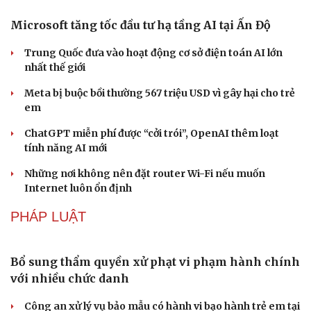
Du lịch biển Việt Nam: Muốn bứt phá phải vượt khỏi lợi
thế tự nhiên
Khách quốc tế đến Việt Nam 7 tháng 2026: Những con
số nổi bật
Nhặt bỏ 'hạt sạn' để làng biển Đắk Lắk giữ chân du
khách
CÔNG NGHỆ
Microsoft tăng tốc đầu tư hạ tầng AI tại Ấn Độ
Trung Quốc đưa vào hoạt động cơ sở điện toán AI lớn
nhất thế giới
Meta bị buộc bồi thường 567 triệu USD vì gây hại cho trẻ
em
ChatGPT miễn phí được “cởi trói”, OpenAI thêm loạt
tính năng AI mới