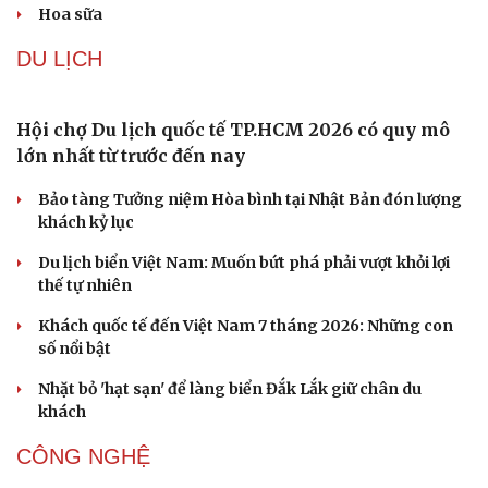
dưỡng văn hóa Việt trên không gian số
Hiệu sách cũ, không gian sáng tạo mang nhiều giá trị
cần gìn giữ
Đắk Lắk yêu cầu chuyển hóa giá trị văn hóa thành động
lực tăng trưởng
Đoàn học sinh Việt Nam xuất sắc giành 8 HCV tại cuộc
thi Lễ hội Âm nhạc quốc tế
Hoa sữa
DU LỊCH
Hội chợ Du lịch quốc tế TP.HCM 2026 có quy mô
lớn nhất từ trước đến nay
Bảo tàng Tưởng niệm Hòa bình tại Nhật Bản đón lượng
khách kỷ lục