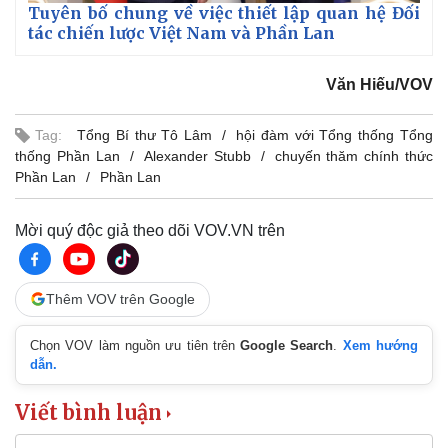
Tuyên bố chung về việc thiết lập quan hệ Đối
Vụ án
Vũ khí
tác chiến lược Việt Nam và Phần Lan
Tin nóng
Việt Nam
Tư vấn luật
Phân tích
Văn Hiếu/VOV
Tag:
Tổng Bí thư Tô Lâm
hội đàm với Tổng thống Tổng
thống Phần Lan
Alexander Stubb
chuyến thăm chính thức
Phần Lan
Phần Lan
Mời quý độc giả theo dõi VOV.VN trên
Thêm VOV trên Google
Chọn VOV làm nguồn ưu tiên trên
Google Search
.
Xem hướng
dẫn.
Viết bình luận