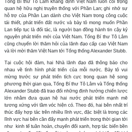
Tổng Bí thư Tô Lâm khẳng định Việt Nam luôn coi trọng
Quan sát
Video
quan hệ hữu nghị truyền thống với Phần Lan; ghi nhớ sự
Cuộc sống đó đây
Ảnh
hỗ trợ của Phần Lan dành cho Việt Nam trong công cuộc
Hồ sơ
E-Magazine
tái thiết, phát triển đất nước và bày tỏ mong muốn Phần
Infographic
Lan tiếp tục là đối tác, là người bạn đồng hành tin cậy kỷ
nguyên phát triển mới của Việt Nam. Tổng Bí thư Tô Lâm
cũng chuyển lời thăm hỏi của lãnh đạo cấp cao Việt Nam
và lời mời thăm Việt Nam tới Tổng thống Alexander Stubb.
Tại cuộc hội đàm, hai Nhà lãnh đạo đã thông báo cho
nhau về tình hình phát triển của mỗi nước. Bày tỏ vui
mừng trước sự phát triển tích cực trong quan hệ song
phương thời gian qua, Tổng Bí thư Tô Lâm và Tổng thống
Alexander Stubb đã trao đổi những định hướng chiến lược
lớn nhằm đưa quan hệ hai nước phát triển mạnh mẽ
tương xứng với tầm vóc hiện có. Theo đó, hai bên nhất trí
thúc đẩy hợp tác trên nhiều lĩnh vực, đặc biệt là trong các
lĩnh vực hai bên cần đẩy mạnh phát triển trong thời gian tới
như kinh tế tuần hoàn, chuyển đổi xanh, hợp tác biển bền