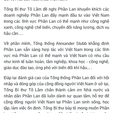
Tổng Bí thư Tô Lâm đề nghị Phần Lan khuyến khích các
doanh nghiệp Phần Lan đẩy mạnh đầu tư vào Việt Nam
trong các lĩnh vực Phần Lan có thế mạnh như công nghệ
xanh, công nghệ chế biến, chuyển đổi năng lượng, dịch vụ
hậu cần….
Về phần mình, Tổng thống Alexander Stubb khẳng định
Phần Lan sẵn sàng hợp tác với Việt Nam trong các lĩnh
Kinh tế
Thị trường
vực mà Phần Lan có thế mạnh và Việt Nam có nhu cầu
Bất động sản
Giá vàng
như kinh tế tuần hoàn, lâm nghiệp, khoa học - công nghệ,
Khởi nghiệp
Tiêu dùng
giáo dục đào tạo, ứng phó với biến đổi khí hậu... .
Tỷ giá
Chứng khoán
Đáp lại đánh giá cao của Tổng thống Phần Lan đối với hội
Giá cà phê
nhập và đóng góp của cộng đồng người Việt Nam ở sở tại,
Tổng Bí thư Tô Lâm chân thành cảm ơn Nhà nước và
nhân dân Phần Lan đã luôn dành sự quan tâm, hỗ trợ để
cộng đồng người Việt Nam tại Phần Lan sinh sống, học
tập, làm việc ổn định. Tổng Bí thư bày tỏ mong muốn Phần