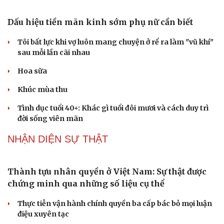
Quốc hội bàn sửa 4 luật liên quan lĩnh vực khoa học công
nghệ
Nghị quyết 66: Tư duy làm luật chuyển từ quản lý sang
kiến tạo phát triển
Không để quá trình đô thị hóa Bắc Ninh làm đứt gãy
không gian văn hóa Kinh Bắc
PODCAST
Du lịch
Podcast
Dấu hiệu tiền mãn kinh sớm phụ nữ cần biết
Tư vấn
Câu chuyện thời sự
Tôi bất lực khi vợ luôn mang chuyện ở rể ra làm "vũ khí"
Săn Tour
Đọc truyện đêm khuya
sau mỗi lần cãi nhau
check-in
Cửa sổ tình yêu
Kể chuyện cho bé
Hoa sữa
Hạt giống tâm hồn
Khúc mùa thu
Tình dục tuổi 40+: Khác gì tuổi đôi mươi và cách duy trì