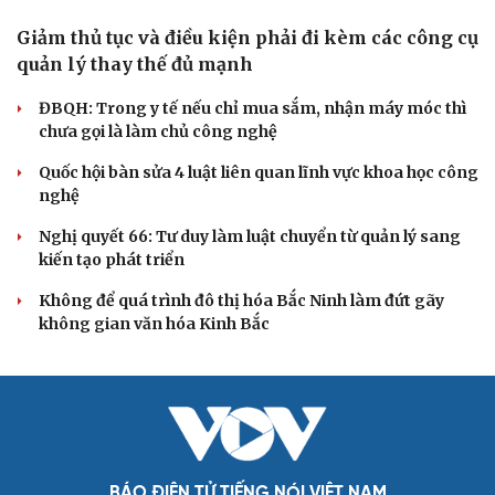
Đảng ủy các cơ quan Đảng Trung ương xây dựng phần
mềm đánh giá cán bộ theo KPI
Cải chính
Đồng chí Trần Cẩm Tú: Bộ chỉ số đánh giá công việc
phải đo được kết quả thực chất
Bộ Chính trị: Giải thể hội quần chúng hoạt động kém
hiệu quả, không đúng tôn chỉ
QUỐC HỘI
Giảm thủ tục và điều kiện phải đi kèm các công cụ
quản lý thay thế đủ mạnh
ĐBQH: Trong y tế nếu chỉ mua sắm, nhận máy móc thì
chưa gọi là làm chủ công nghệ
Quốc hội bàn sửa 4 luật liên quan lĩnh vực khoa học công
nghệ
Nghị quyết 66: Tư duy làm luật chuyển từ quản lý sang