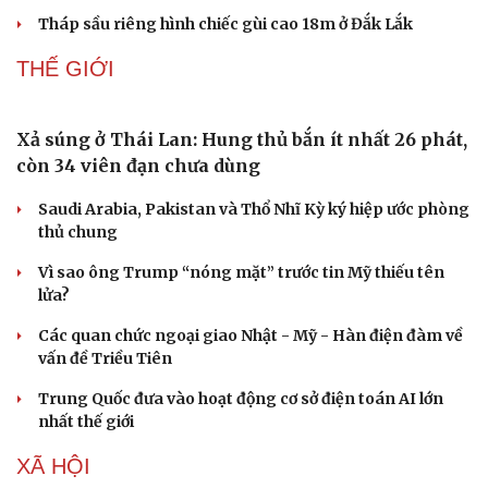
Phê duyệt kế hoạch cơ cấu lại vốn nhà nước giai
đoạn 2026-2030 trước 31/8/2026
Đề xuất giảm 30% thuế cho hộ kinh doanh có doanh thu
đến 10 tỷ đồng
Đắk Lắk yêu cầu tăng tốc dự án khu công nghiệp vốn
đầu tư gần 2.500 tỷ đồng
Hiến kế “chuyển đổi kép" cho kinh tế
Tháp sầu riêng hình chiếc gùi cao 18m ở Đắk Lắk
THẾ GIỚI
Xả súng ở Thái Lan: Hung thủ bắn ít nhất 26 phát,
còn 34 viên đạn chưa dùng
Saudi Arabia, Pakistan và Thổ Nhĩ Kỳ ký hiệp ước phòng
Doanh nghiệp
Công nghệ
thủ chung