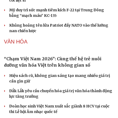
QUÂN SỰ - QUỐC PHÒNG
Ban hành danh mục trang thiết bị phục vụ ứng
phó tình trạng khẩn cấp
Vì sao ông Trump “nóng mặt” trước tin Mỹ thiếu tên
lửa?
Sức khỏe
Đời sống
Lâm Đồng lập đơn vị chuyên trách tìm kiếm, quy tập hài
cốt liệt sĩ
Dinh dưỡng - món ngon
Nhà đẹp
Cây thuốc
Blog
Mỹ duy trì sức mạnh tiêm kích F-22 tại Trung Đông
Sản phụ khoa
Tình yêu - Gia đình
bằng “mạch máu” KC-135
Nhi khoa
Nam khoa
Khủng hoảng tên lửa Patriot đẩy NATO vào thế lưỡng
Làm đẹp - giảm cân
nan chiến lược
Phòng mạch online
Ăn sạch sống khỏe
VĂN HÓA
“Chạm Việt Nam 2026”: Cùng thế hệ trẻ nuôi