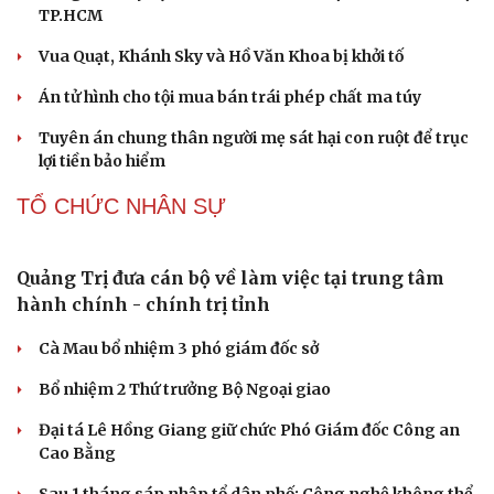
Những nơi không nên đặt router Wi-Fi nếu muốn
Internet luôn ổn định
Văn hóa
Giải trí
Sân khấu - Điện ảnh
Nghệ sĩ
PHÁP LUẬT
Văn học
Thời trang
Âm nhạc
Sao Việt
Di sản
Bổ sung thẩm quyền xử phạt vi phạm hành chính
với nhiều chức danh
Công an xử lý vụ bảo mẫu có hành vi bạo hành trẻ em tại
TP.HCM
Vua Quạt, Khánh Sky và Hồ Văn Khoa bị khởi tố
Án tử hình cho tội mua bán trái phép chất ma túy
Tuyên án chung thân người mẹ sát hại con ruột để trục
lợi tiền bảo hiểm
TỔ CHỨC NHÂN SỰ