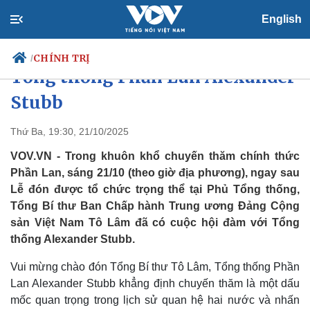
English
Tổng Bí thư Tô Lâm hội đàm với
CHÍNH TRỊ
/
Tổng thống Phần Lan Alexander
Stubb
Chính trị
Xã hội
Thứ Ba, 19:30, 21/10/2025
Đảng
Tin 24h
VOV.VN - Trong khuôn khổ chuyến thăm chính thức
Tổ chức nhân sự
Dự báo thời tiết
Phần Lan, sáng 21/10 (theo giờ địa phương), ngay sau
Quốc hội
Giáo dục
Lễ đón được tổ chức trọng thể tại Phủ Tổng thống,
Nhận diện sự thật
Dấu ấn VOV
Tổng Bí thư Ban Chấp hành Trung ương Đảng Cộng
Việc làm
Biển đảo
sản Việt Nam Tô Lâm đã có cuộc hội đàm với Tổng
thống Alexander Stubb.
Vui mừng chào đón Tổng Bí thư Tô Lâm, Tổng thống Phần
Lan Alexander Stubb khẳng định chuyến thăm là một dấu
mốc quan trọng trong lịch sử quan hệ hai nước và nhấn