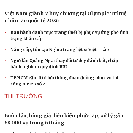
Thông tin doanh nghiệp
Sành điệu
Vì sao ông Trump “nóng mặt” trước tin Mỹ thiếu tên
Doanh nghiệp 24h
Tin Công nghệ
lửa?
Doanh nhân
Trải nghiệm
Vì cộng đồng
Chuyển đổi số
Các quan chức ngoại giao Nhật - Mỹ - Hàn điện đàm về
vấn đề Triều Tiên
Trung Quốc đưa vào hoạt động cơ sở điện toán AI lớn
nhất thế giới
XÃ HỘI
Việt Nam giành 7 huy chương tại Olympic Trí tuệ
nhân tạo quốc tế 2026
Ban hành danh mục trang thiết bị phục vụ ứng phó tình
trạng khẩn cấp
Nâng cấp, tôn tạo Nghĩa trang liệt sĩ Việt - Lào
Ngư dân Quảng Ngãi thay đổi tư duy đánh bắt, chấp
hành nghiêm quy định IUU