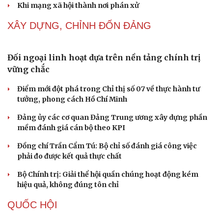
Thành tựu nhân quyền ở Việt Nam: Sự thật được
chứng minh qua những số liệu cụ thể
Thực tiễn vận hành chính quyền ba cấp bác bỏ mọi luận
điệu xuyên tạc
Thủ đoạn xuyên tạc mới trên không gian mạng thời AI
Tự cảnh giác trước tâm lý đám đông khi dùng mạng xã
hội
Khi mạng xã hội thành nơi phán xử
XÂY DỰNG, CHỈNH ĐỐN ĐẢNG
Đối ngoại linh hoạt dựa trên nền tảng chính trị
vững chắc
Điểm mới đột phá trong Chỉ thị số 07 về thực hành tư
tưởng, phong cách Hồ Chí Minh