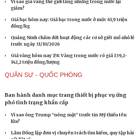
TP.HCM cấm ô tô lưu thông đoạn đường phục vụ thi
công metro số 2
THỊ TRƯỜNG
Buôn lậu, hàng giả diễn biến phức tạp, xử lý gần
68.000 vụ trong 6 tháng
Vì sao giá vàng thế giới tăng nhưng trong nước lại
giảm?
Giá bạc hôm nay: Giá bạc trong nước ở mức 61,9 triệu
đồng/kg
Quảng Ninh chấm dứt hoạt động các cơ sở giết mổ nhỏ lẻ
trước ngày 31/10/2026
Giá vàng hôm nay 7/8: Vàng trong nước có giá 139,2-
142,2 triệu đồng/lượng