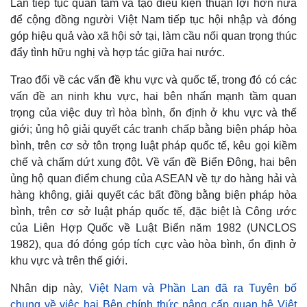
Lan tiếp tục quan tâm và tạo điều kiện thuận lợi hơn nữa
để cộng đồng người Việt Nam tiếp tục hội nhập và đóng
góp hiệu quả vào xã hội sở tại, làm cầu nối quan trọng thúc
đẩy tình hữu nghị và hợp tác giữa hai nước.
Trao đổi về các vấn đề khu vực và quốc tế, trong đó có các
vấn đề an ninh khu vực, hai bên nhấn mạnh tầm quan
trọng của việc duy trì hòa bình, ổn định ở khu vực và thế
giới; ủng hộ giải quyết các tranh chấp bằng biện pháp hòa
bình, trên cơ sở tôn trọng luật pháp quốc tế, kêu gọi kiềm
chế và chấm dứt xung đột. Về vấn đề Biển Đông, hai bên
ủng hộ quan điểm chung của ASEAN về tự do hàng hải và
hàng không, giải quyết các bất đồng bằng biện pháp hòa
bình, trên cơ sở luật pháp quốc tế, đặc biệt là Công ước
của Liên Hợp Quốc về Luật Biển năm 1982 (UNCLOS
1982), qua đó đóng góp tích cực vào hòa bình, ổn định ở
khu vực và trên thế giới.
Nhân dịp này,
Việt Nam và Phần Lan đã ra Tuyên bố
chung về việc hai Bên chính thức nâng cấp quan hệ Việt